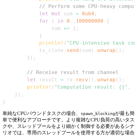
// Perform some CPU-heavy comput
let
mut
 sum 
=
0u64
;
for
 i 
in
0
..
100000000
{
                sum 
+=
 i
;
}
println!
(
"CPU-intensive task com
            tx_clone
.
send
(
sum
)
.
unwrap
(
)
;
}
)
;
// Receive result from channel
let
 result 
=
 rx
.
recv
(
)
.
unwrap
(
)
;
println!
(
"Computation result: {}"
,
 r
}
)
;
}
単純なCPUバウンドタスクの場合、
が最も簡
spawn_blocking
単で便利なアプローチです。より複雑なCPU負荷の高いタス
クや、スレッドプールをより細かく制御する必要があるシナ
リオでは、専用のスレッドプールを使用する方が適切な場合