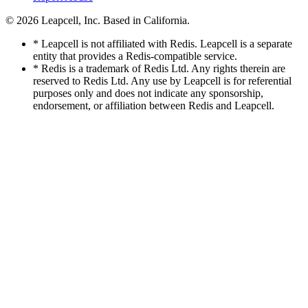
© 2026
Leapcell, Inc.
Based in California.
* Leapcell is not affiliated with Redis. Leapcell is a separate
entity that provides a Redis-compatible service.
* Redis is a trademark of Redis Ltd. Any rights therein are
reserved to Redis Ltd. Any use by Leapcell is for referential
purposes only and does not indicate any sponsorship,
endorsement, or affiliation between Redis and Leapcell.