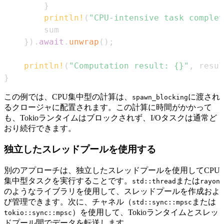
}
println!
(
"CPU-intensive task complet
}
)
.
await
.
unwrap
(
)
;
println!
(
"Computation result: {}"
,
 resul
}
この例では、CPU集中型の計算は、
に渡され
spawn_blocking
るクロージャに配置されます。この計算に時間がかかって
も、Tokioランタイムはブロックされず、I/Oタスクは通常ど
おり続行できます。
独立したスレッドプールを使用する
別のアプローチは、独立したスレッドプールを使用してCPU
集中型タスクを実行することです。
または
std::thread
rayon
のようなライブラリを使用して、スレッドプールを作成およ
び管理できます。次に、チャネル（
または
std::sync::mpsc
）を使用して、Tokioランタイムとスレッ
tokio::sync::mpsc
ドプール間でデータを転送します。