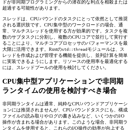
ドが非同期プログラミングからの潜在的な利点を相殺または
超過する可能性があります。
スレッドは、CPUバウンドのタスクにとって依然として推奨
される選択肢です。CPU集中型のワークロードの場合、通
常、マルチスレッドを使用する方が効果的です。タスクを複
数のサブタスクに分割し、複数のCPUコアで並行して実行す
ることにより、マルチコアプロセッサのパフォーマンスを最
大限に活用できます。Rustの
モジュールは、ス
std::thread
レッドを作成および管理する機能を提供し、並列計算を簡単
に実装できるようにします。リソースの使用率を最適化する
には、スレッドプールの使用を検討してください。
CPU集中型アプリケーションで非同期
ランタイムの使用を検討すべき場合
非同期ランタイムは通常、純粋なCPUバウンドアプリケーシ
ョンには推奨されませんが、CPUバウンドタスクにも、構成
ファイルの読み取りやログの書き込みなど、いくつかのI/O
操作が含まれる場合があります。このような場合、非同期ラ
ンタイムを使用すると、これらのI/O操作の効率が向上する