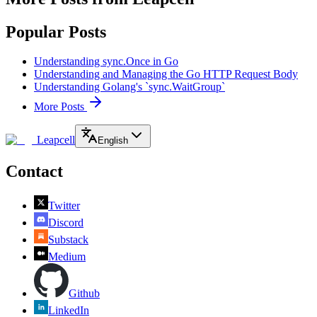
Popular Posts
Understanding sync.Once in Go
Understanding and Managing the Go HTTP Request Body
Understanding Golang's `sync.WaitGroup`
More Posts
Leapcell
English
Contact
Twitter
Discord
Substack
Medium
Github
LinkedIn