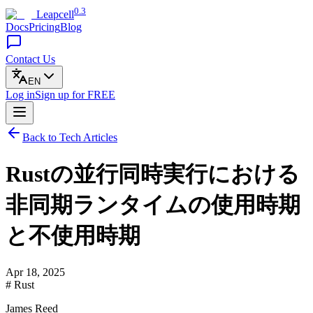
0.3
Leapcell
Docs
Pricing
Blog
Contact Us
EN
Log in
Sign up
for FREE
Back to Tech Articles
Rustの並行同時実行における
非同期ランタイムの使用時期
と不使用時期
Apr 18, 2025
# Rust
James Reed