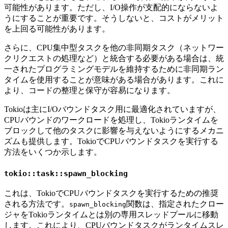
可能性があります。ただし、I/O操作が支配的にならないよ
うにすることが重要です。そうしないと、コストがメリット
を上回る可能性があります。
さらに、CPU集中型タスクを他の非同期タスク（ネットワー
クリクエストの処理など）と統合する必要がある場合は、統
一されたプログラミングモデルを維持するために非同期ラン
タイムを使用することが意味がある場合があります。これに
より、コードの整理と保守が容易になります。
Tokioは主にI/Oバウンドタスク用に最適化されていますが、
CPUバウンドのワークロードを処理し、Tokioランタイムを
ブロックして他のタスクに影響を与えないようにするメカニ
ズムも提供します。TokioでCPUバウンドタスクを実行する
方法をいくつか示します。
tokio::task::spawn_blocking
これは、TokioでCPUバウンドタスクを実行するための推奨
される方法です。
関数は、指定されたクロー
spawn_blocking
ジャをTokioランタイムとは別の専用スレッドプールに移動
します。これにより、CPUバウンドタスクがランタイムスレ