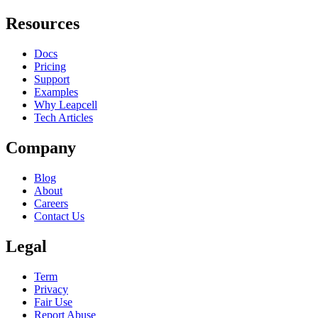
Resources
Docs
Pricing
Support
Examples
Why Leapcell
Tech Articles
Company
Blog
About
Careers
Contact Us
Legal
Term
Privacy
Fair Use
Report Abuse