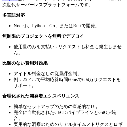
次世代サーバーレスプラットフォームです。
多言語対応
Node.js、Python、Go、またはRustで開発。
無制限のプロジェクトを無料でデプロイ
使用量のみを支払い - リクエストも料金も発生しませ
ん。
比類のない費用対効果
アイドル料金なしの従量課金制。
例：25ドルで平均応答時間60msで694万リクエストを
サポート。
合理化された開発者エクスペリエンス
簡単なセットアップのための直感的なUI。
完全に自動化されたCI/CDパイプラインとGitOps統
合。
実用的な洞察のためのリアルタイムメトリクスとロギ