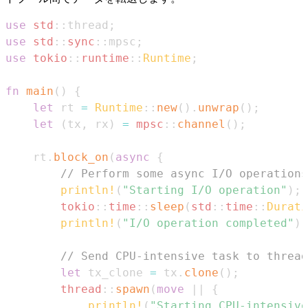
use
std
::
thread
;
use
std
::
sync
::
mpsc
;
use
tokio
::
runtime
::
Runtime
;
fn
main
(
)
{
let
 rt 
=
Runtime
::
new
(
)
.
unwrap
(
)
;
let
(
tx
,
 rx
)
=
mpsc
::
channel
(
)
;
    rt
.
block_on
(
async
{
// Perform some async I/O operations
println!
(
"Starting I/O operation"
)
;
tokio
::
time
::
sleep
(
std
::
time
::
Durati
println!
(
"I/O operation completed"
)
;
// Send CPU-intensive task to thread
let
 tx_clone 
=
 tx
.
clone
(
)
;
thread
::
spawn
(
move
|
|
{
println!
(
"Starting CPU-intensive