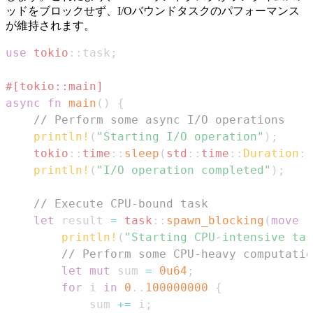
ッドをブロックせず、I/Oバウンドタスクのパフォーマンス
が維持されます。
use
tokio
::
task
;
#[tokio::main]
async
fn
main
(
)
{
// Perform some async I/O operations
println!
(
"Starting I/O operation"
)
;
tokio
::
time
::
sleep
(
std
::
time
::
Duration
::
println!
(
"I/O operation completed"
)
;
// Execute CPU-bound task
let
 result 
=
task
::
spawn_blocking
(
move
|
println!
(
"Starting CPU-intensive tas
// Perform some CPU-heavy computatio
let
mut
 sum 
=
0u64
;
for
 i 
in
0
..
100000000
{
            sum 
+=
 i
;