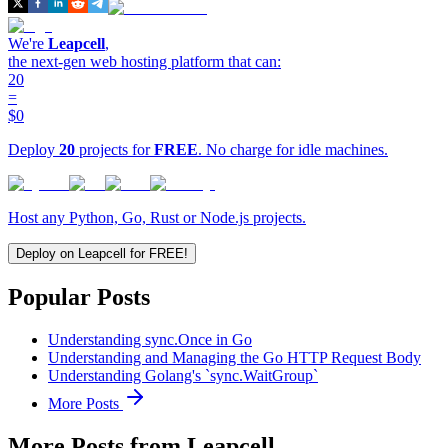
We're
Leapcell
,
the next-gen web hosting platform that can:
20
=
$0
Deploy
20
projects for
FREE
. No charge for idle machines.
Host any Python, Go, Rust or Node.js projects.
Deploy on Leapcell for FREE!
Popular Posts
Understanding sync.Once in Go
Understanding and Managing the Go HTTP Request Body
Understanding Golang's `sync.WaitGroup`
More Posts
More Posts from Leapcell