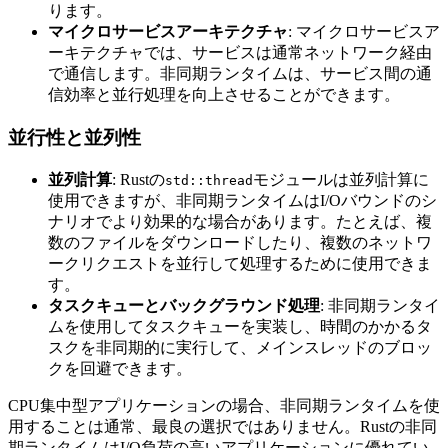
ります。
マイクロサービスアーキテクチャ
: マイクロサービスア
ーキテクチャでは、サービスは通常ネットワーク経由
で通信します。非同期ランタイムは、サービス間の通
信効率と並行処理を向上させることができます。
並行性と並列性
並列計算
: Rustの
モジュールは並列計算に
std::thread
使用できますが、非同期ランタイムはI/Oバウンドのシ
ナリオでより効果的な場合があります。たとえば、複
数のファイルをダウンロードしたり、複数のネットワ
ークリクエストを並行して処理するために使用できま
す。
タスクキューとバックグラウンド処理
: 非同期ランタイ
ムを使用してタスクキューを実装し、時間のかかるタ
スクを非同期的に実行して、メインスレッドのブロッ
クを回避できます。
CPU集中型アプリケーションの場合、非同期ランタイムを使
用することは通常、最良の選択ではありません。Rustの非同
期ランタイムはI/O負荷の高いアプリケーションに優れてい