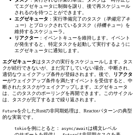
てエグゼキュータに制御を譲り、後で再スケジュール
されるのを待つことができます。
エグゼキュータ
：実行準備完了のタスク（
準備完了キ
ュー
）とブロックされているタスク（
待機キュー
）を
維持するスケジューラ。
リアクター
：イベントキューを維持します。イベント
が発生すると、特定タスクを起動して実行するように
エグゼキュータに通知します。
エグゼキュータ
はタスクの実行をスケジュールします。タス
クが続行できないが、まだ完了していない場合、中断され、
適切なウェイクアップ条件が登録されます。後で、
リアクタ
ー
がウェイクアップ条件を満たすイベントを受信すると、中
断されたタスクがウェイクアップします。エグゼキュータ
は、このタスクのポーリングを再開できます。このサイクル
は、タスクが完了するまで繰り返されます。
を介したRustの非同期処理は、Reactorパターンの典型
Future
的な実装です。
を例にとると：
は構文レベル
tokio
async/await
のサポートを提供し、
は非同期タスクを表
Future