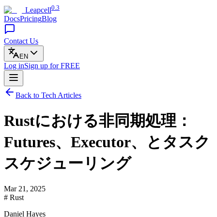
0.3
Leapcell
Docs
Pricing
Blog
Contact Us
EN
Log in
Sign up
for FREE
Back to Tech Articles
Rustにおける非同期処理：
Futures、Executor、とタスク
スケジューリング
Mar 21, 2025
# Rust
Daniel Hayes