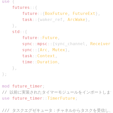
use
{
futures
::
{
future
::
{
BoxFuture
,
FutureExt
}
,
task
::
{
waker_ref
,
ArcWake
}
,
}
,
std
::
{
future
::
Future
,
sync
::
mpsc
::
{
sync_channel
,
Receiver
,
sync
::
{
Arc
,
Mutex
}
,
task
::
Context
,
time
::
Duration
,
}
,
}
;
mod
future_timer
;
// 以前に実装されたタイマーモジュールをインポートしま
use
future_timer
::
TimerFuture
;
/// タスクエグゼキュータ：チャネルからタスクを受信し