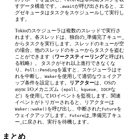
すデータ構造です。
が呼び出されると、エ
.await
グゼキュータはタスクをスケジュールして実行し
ます。
Tokioのスケジューラは複数のスレッドで実行さ
れます。各スレッドは、独自の_準備完了キュー_
からタスクを実行します。スレッドのキューが空
の場合、他のスレッドのキューからタスクを盗む
ことができます（
ワークスティーリング
と呼ばれ
る戦略）。 タスクがそれ以上進行できなくな
り、
を返すと、スケジューラはそ
Poll::Pending
れを中断し、
を使用して適切なウェイクア
Waker
ップ条件を設定します。
リアクター
は、OSの
async I/Oメカニズム（
、
、
な
epoll
kqueue
IOCP
ど）を使用してI/Oイベントを監視します。関連
イベントがトリガーされると、リアクターは
を呼び出し、中断された
を
Waker::wake()
Future
ウェイクアップします。
は_準備完了キュ
Future
ー_に戻され、実行を待機します。
まとめ