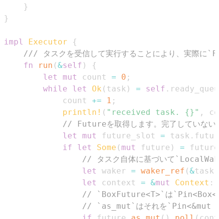
}
}
impl
Executor
{
/// タスクを受信して実行することにより、実際に`Fu
fn
run
(
&
self
)
{
let
mut
 count 
=
0
;
while
let
Ok
(
task
)
=
self
.
ready_queu
            count 
+=
1
;
println!
(
"received task. {}"
,
 co
// Futureを取得します。完了していない
let
mut
 future_slot 
=
 task
.
futur
if
let
Some
(
mut
 future
)
=
 future
// タスク自体に基づいて`LocalWa
let
 waker 
=
waker_ref
(
&
task
)
let
 context 
=
&
mut
Context
::
// `BoxFuture<T>`は`Pin<Box
// `as_mut`はそれを`Pin<&mut 
if
 future
.
as_mut
(
)
.
poll
(
cont