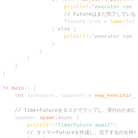
println!
(
"executor run t
// Futureはまだ完了して
*
future_slot 
=
Some
(
futu
}
else
{
println!
(
"executor run t
}
}
}
}
}
fn
main
(
)
{
let
(
executor
,
 spawner
)
=
new_executor_a
// TimerFutureをタスクでラップし、実行のた
    spawner
.
spawn
(
async
{
println!
(
"TimerFuture await"
)
;
// タイマーFutureを作成し、完了するのを待