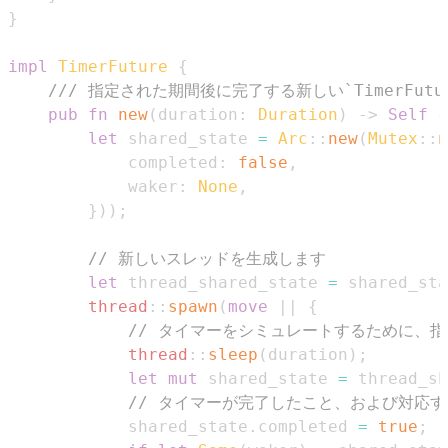
}
impl
TimerFuture
{
/// 指定された期間後に完了する新しい`TimerFut
pub
fn
new
(
duration
:
Duration
)
->
Self
{
let
 shared_state 
=
Arc
::
new
(
Mutex
::
n
            completed
:
false
,
            waker
:
None
,
}
)
)
;
// 新しいスレッドを生成します
let
 thread_shared_state 
=
 shared_sta
thread
::
spawn
(
move
|
|
{
// タイマーをシミュレートするために、
thread
::
sleep
(
duration
)
;
let
mut
 shared_state 
=
 thread_sh
// タイマーが完了したこと、および対応す
            shared_state
.
completed 
=
true
;