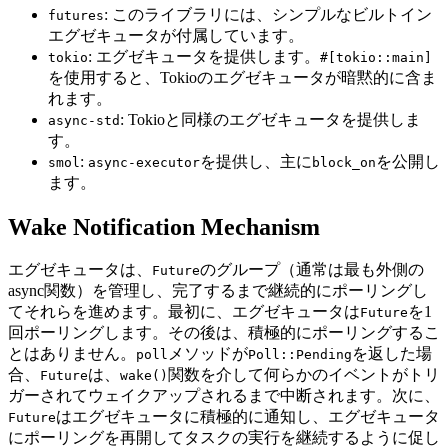
: このライブラリには、シンプルなビルトイン
futures
エグゼキュータが付属しています。
: エグゼキュータを提供します。
tokio
#[tokio::main]
を使用すると、Tokioのエグゼキュータが暗黙的に含ま
れます。
: Tokioと同様のエグゼキュータを提供しま
async-std
す。
:
を提供し、主に
を公開し
smol
async-executor
block_on
ます。
Wake Notification Mechanism
エグゼキュータは、
のグループ（通常は最も外側の
Future
async関数）を管理し、完了するまで継続的にポーリングし
てそれらを進めます。最初に、エグゼキュータは
を1
Future
回ポーリングします。その後は、積極的にポーリングするこ
とはありません。
メソッドが
を返した場
poll
Poll::Pending
合、
は、
関数を介して何らかのイベントがトリ
Future
wake()
ガーされてウェイクアップされるまで中断されます。次に、
はエグゼキュータに積極的に通知し、エグゼキュータ
Future
にポーリングを再開してタスクの実行を継続するように促し