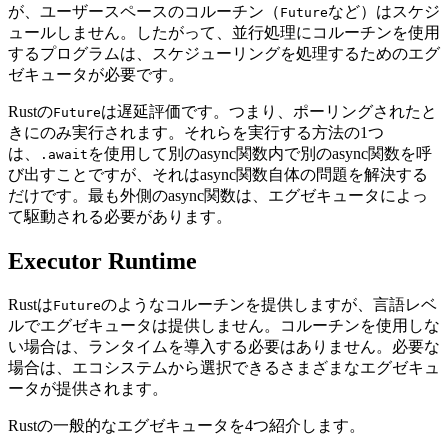
が、ユーザースペースのコルーチン（
など）はスケジ
Future
ュールしません。したがって、並行処理にコルーチンを使用
するプログラムは、スケジューリングを処理するためのエグ
ゼキュータが必要です。
Rustの
は遅延評価です。つまり、ポーリングされたと
Future
きにのみ実行されます。それらを実行する方法の1つ
は、
を使用して別のasync関数内で別のasync関数を呼
.await
び出すことですが、それはasync関数自体の問題を解決する
だけです。最も外側のasync関数は、エグゼキュータによっ
て駆動される必要があります。
Executor Runtime
Rustは
のようなコルーチンを提供しますが、言語レベ
Future
ルでエグゼキュータは提供しません。コルーチンを使用しな
い場合は、ランタイムを導入する必要はありません。必要な
場合は、エコシステムから選択できるさまざまなエグゼキュ
ータが提供されます。
Rustの一般的なエグゼキュータを4つ紹介します。