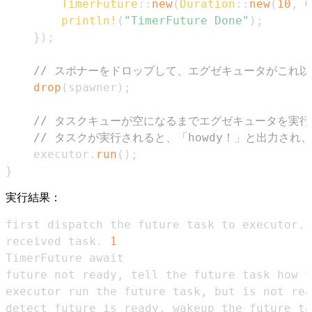
TimerFuture
::
new
(
Duration
::
new
(
10
,
0
println!
(
"TimerFuture Done"
)
;
}
)
;
// スポナーをドロップして、エグゼキュータがこれ
drop
(
spawner
)
;
// タスクキューが空になるまでエグゼキュータを実行
// タスクが実行されると、「howdy！」と出力され
    executor
.
run
(
)
;
}
実行結果：
received task. 
1