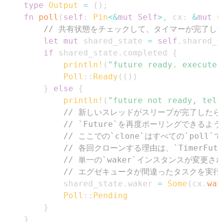
type
Output
=
(
)
;
fn
poll
(
self
:
Pin
<
&
mut
Self
>
,
 cx
:
&
mut
C
// 共有状態をチェックして、タイマーが完了し
let
mut
 shared_state 
=
self
.
shared_s
if
 shared_state
.
completed 
{
println!
(
"future ready. execute 
Poll
::
Ready
(
(
)
)
}
else
{
println!
(
"future not ready, tell
// 新しいスレッドがスリープが完了したら
// `Future`を再度ポーリングできるよ
// ここでの`clone`はすべての`po
// 各回クローンする理由は、`TimerF
// 単一の`waker`インスタンスが変
// エグゼキュータが間違ったタスクを実
            shared_state
.
waker 
=
Some
(
cx
.
wak
Poll
::
Pending
}
}