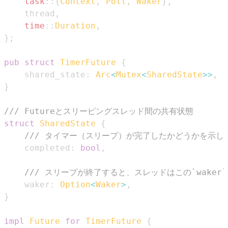
task
::
{
Context
,
Poll
,
Waker
}
,
    thread
,
time
::
Duration
,
}
;
pub
struct
TimerFuture
{
    shared_state
:
Arc
<
Mutex
<
SharedState
>>
,
}
/// Futureとスリーピングスレッド間の共有状態
struct
SharedState
{
/// タイマー（スリープ）が完了したかどうかを示し
    completed
:
bool
,
/// スリープが終了すると、スレッドはこの`waker
    waker
:
Option
<
Waker
>
,
}
impl
Future
for
TimerFuture
{