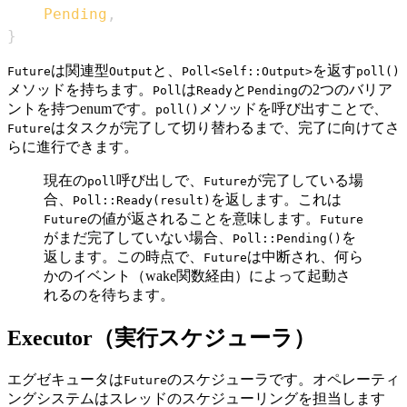
Pending
,
}
は関連型
と、
を返す
Future
Output
Poll<Self::Output>
poll()
メソッドを持ちます。
は
と
の2つのバリア
Poll
Ready
Pending
ントを持つenumです。
メソッドを呼び出すことで、
poll()
はタスクが完了して切り替わるまで、完了に向けてさ
Future
らに進行できます。
現在の
呼び出しで、
が完了している場
poll
Future
合、
を返します。これは
Poll::Ready(result)
の値が返されることを意味します。
Future
Future
がまだ完了していない場合、
を
Poll::Pending()
返します。この時点で、
は中断され、何ら
Future
かのイベント（wake関数経由）によって起動さ
れるのを待ちます。
Executor（実行スケジューラ）
エグゼキュータは
のスケジューラです。オペレーティ
Future
ングシステムはスレッドのスケジューリングを担当します