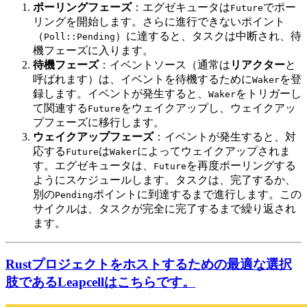
ポーリングフェーズ
：エグゼキュータは
でポー
Future
リングを開始します。さらに進行できないポイント
（
）に達すると、タスクは中断され、待
Poll::Pending
機フェーズに入ります。
待機フェーズ
：イベントソース（通常は
リアクター
と
呼ばれます）は、イベントを待機するために
を登
Waker
録します。イベントが発生すると、
をトリガーし
Waker
て関連する
をウェイクアップし、ウェイクアッ
Future
プフェーズに移行します。
ウェイクアップフェーズ
：イベントが発生すると、対
応する
は
によってウェイクアップされま
Future
Waker
す。エグゼキュータは、
を再度ポーリングする
Future
ようにスケジュールします。タスクは、完了するか、
別の
ポイントに到達するまで進行します。この
Pending
サイクルは、タスクが完全に完了するまで繰り返され
ます。
Rustプロジェクトをホストするための最適な選択
肢であるLeapcellはこちらです。