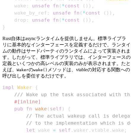
    wake
:
unsafe
fn
(
*
const
(
)
)
,
    wake_by_ref
:
unsafe
fn
(
*
const
(
)
)
,
    drop
:
unsafe
fn
(
*
const
(
)
)
,
}
Rust自体はasyncランタイムを提供しません。標準ライブラ
リに基本的なインターフェースを定義するだけで、ランタイ
ムの動作はサードパーティのランタイムによって実装されま
す。したがって、標準ライブラリでは、インターフェースの
定義といくつかの高レベルの実装のみが表示されます。たと
えば、
の
メソッドは、vtableの対応する関数への
Waker
wake()
呼び出しを委任するだけです。
impl
Waker
{
/// Wake up the task associated with thi
#[inline]
pub
fn
wake
(
self
)
{
// The actual wakeup call is delegat
// to the implementation which is de
let
 wake 
=
self
.
waker
.
vtable
.
wake
;