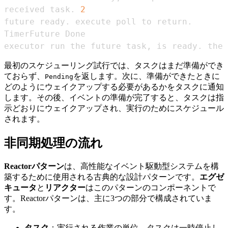
received task. 
2
executor run the future task, is ready. the 
最初のスケジューリング試行では、タスクはまだ準備ができ
ておらず、
を返します。次に、準備ができたときに
Pending
どのようにウェイクアップする必要があるかをタスクに通知
します。その後、イベントの準備が完了すると、タスクは指
示どおりにウェイクアップされ、実行のためにスケジュール
されます。
非同期処理の流れ
Reactorパターン
は、高性能なイベント駆動型システムを構
築するために使用される古典的な設計パターンです。
エグゼ
キュータ
と
リアクター
はこのパターンのコンポーネントで
す。Reactorパターンは、主に3つの部分で構成されていま
す。
タスク
：実行される作業の単位。タスクは一時停止し