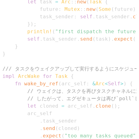
let
 task 
=
Arc
::
new
(
Task
{
            future
:
Mutex
::
new
(
Some
(
future
)
)
            task_sender
:
self
.
task_sender
.
cl
}
)
;
println!
(
"first dispatch the future 
self
.
task_sender
.
send
(
task
)
.
expect
(
"
}
}
/// タスクをウェイクアップして実行するようにスケジュール
impl
ArcWake
for
Task
{
fn
wake_by_ref
(
arc_self
:
&
Arc
<
Self
>
)
{
// ウェイクは、タスクを再びタスクチャネルに
// したがって、エグゼキュータは再び`poll`
let
 cloned 
=
 arc_self
.
clone
(
)
;
.
.
send
(
cloned
)
.
expect
(
"too many tasks queued"
)