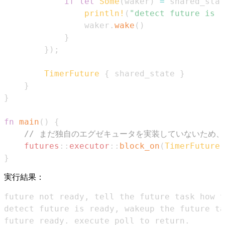
if
let
Some
(
waker
)
=
 shared_stat
println!
(
"detect future is r
                waker
.
wake
(
)
}
}
)
;
TimerFuture
{
 shared_state 
}
}
}
fn
main
(
)
{
// まだ独自のエグゼキュータを実装していないため、`
futures
::
executor
::
block_on
(
TimerFuture
:
}
実行結果：
future ready. execute poll to return.