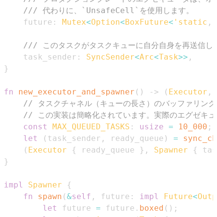
/// 代わりに、`UnsafeCell`を使用します。
    future
:
Mutex
<
Option
<
BoxFuture
<
'static
,
/// このタスクがタスクキューに自分自身を再送信し
    task_sender
:
SyncSender
<
Arc
<
Task
>>
,
}
fn
new_executor_and_spawner
(
)
->
(
Executor
,
// タスクチャネル（キューの長さ）のバッファリン
// この実装は簡略化されています。実際のエグゼキ
const
MAX_QUEUED_TASKS
:
usize
=
10_000
;
let
(
task_sender
,
 ready_queue
)
=
sync_ch
(
Executor
{
 ready_queue 
}
,
Spawner
{
 tas
}
impl
Spawner
{
fn
spawn
(
&
self
,
 future
:
impl
Future
<
Outp
let
 future 
=
 future
.
boxed
(
)
;