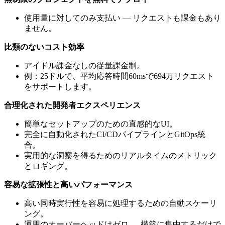
使用量に対してのみ支払い — リクエストも課金もあり
ません。
比類のないコスト効率
アイドル課金なしの従量課金制。
例：25ドルで、平均応答時間60msで694万リクエスト
をサポートします。
合理化された開発者エクスペリエンス
簡単なセットアップのための直感的なUI。
完全に自動化されたCI/CDパイプラインとGitOps統
合。
実用的な洞察を得るためのリアルタイムのメトリック
とロギング。
容易な拡張性と高いパフォーマンス
高い同時実行性を容易に処理するための自動スケーリ
ング。
運用のオーバーヘッドはゼロ — 構築に集中するだけで