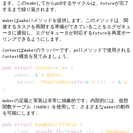
ます。このwakeしてからpollするサイクルは、
が完了
Future
するまで繰り返されます。
は
メソッドを提供します。このメソッドは、関
Waker
wake()
連するタスクを再開する準備ができていることをエグゼキュ
ータに通知し、エグゼキュータが対応する
を再度ポー
Future
リングできるようにします。
は
のラッパーです。
メソッドで使用される
Context
Waker
poll
構造を見てみましょう。
Context
pub
struct
Context
<
'a
>
{
    waker
:
&
'a
Waker
,
    _marker
:
PhantomData
<
fn
(
&
'a
(
)
)
->
&
'a
(
}
の定義と実装は非常に抽象的です。内部的には、仮想
Waker
関数テーブル（vtable）を使用して、さまざまな
の動作
waker
を可能にします。
pub
struct
RawWakerVTable
{
    clone
:
unsafe
fn
(
*
const
(
)
)
->
RawWaker
,