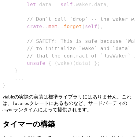
let
 data 
=
self
.
waker
.
data
;
// Don't call `drop` -- the waker wi
crate
::
mem
::
forget
(
self
)
;
// SAFETY: This is safe because `Wak
// to initialize `wake` and `data` r
// that the contract of `RawWaker` i
unsafe
{
(
wake
)
(
data
)
}
;
}
...
}
vtableの実際の実装は標準ライブラリにはありません。これ
は、
クレートにあるものなど、サードパーティの
futures
asyncランタイムによって提供されます。
タイマーの構築