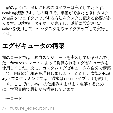
上記のように、最初に10秒のタイマーは完了しておらず、
状態です。この時点で、準備ができたときにタスク
Pending
が自身をウェイクアップする方法をタスクに伝える必要があ
ります。10秒後、タイマーが完了し、以前に設定された
を使用して
タスクをウェイクアップして実行し
Waker
Future
ます。
エグゼキュータの構築
前のコードでは、独自スケジューラを実装していませんでし
た。
クレートによって提供されるエグゼキュータを
futures
使用しました。次に、カスタムエグゼキュータを自分で構築
して、内部の仕組みを理解しましょう。ただし、実際のRust
asyncプログラミングでは、通常は
ライブラリを使用し
tokio
ます。ここでは、asyncの仕組みをよりよく理解するため
に、学習目的で最初から構築しています。
キーコード：
// future_executor.rs