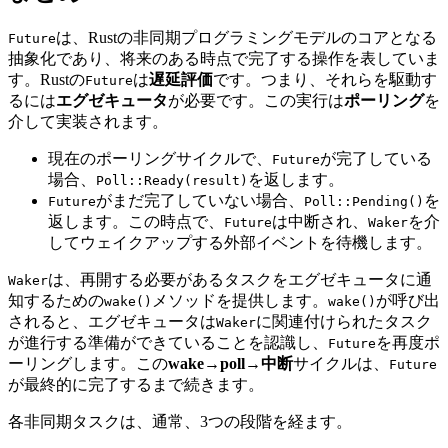
は、Rustの非同期プログラミングモデルのコアとなる
Future
抽象化であり、将来のある時点で完了する操作を表していま
す。Rustの
は
遅延評価
です。つまり、それらを駆動す
Future
るには
エグゼキュータ
が必要です。この実行は
ポーリング
を
介して実装されます。
現在のポーリングサイクルで、
が完了している
Future
場合、
を返します。
Poll::Ready(result)
がまだ完了していない場合、
を
Future
Poll::Pending()
返します。この時点で、
は中断され、
を介
Future
Waker
してウェイクアップする外部イベントを待機します。
は、再開する必要があるタスクをエグゼキュータに通
Waker
知するための
メソッドを提供します。
が呼び出
wake()
wake()
されると、エグゼキュータは
に関連付けられたタスク
Waker
が進行する準備ができていることを認識し、
を再度ポ
Future
ーリングします。この
wake→poll→中断
サイクルは、
Future
が最終的に完了するまで続きます。
各非同期タスクは、通常、3つの段階を経ます。