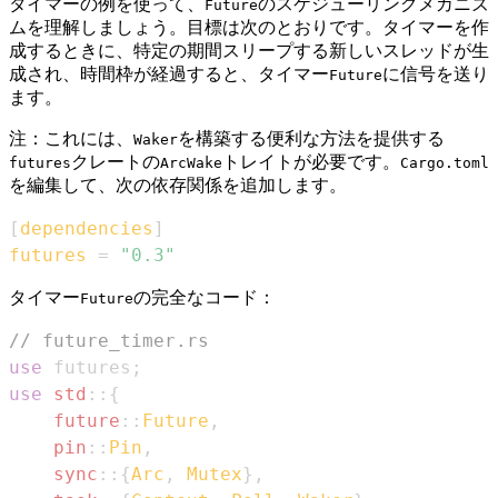
タイマーの例を使って、
のスケジューリングメカニズ
Future
ムを理解しましょう。目標は次のとおりです。タイマーを作
成するときに、特定の期間スリープする新しいスレッドが生
成され、時間枠が経過すると、タイマー
に信号を送り
Future
ます。
注：これには、
を構築する便利な方法を提供する
Waker
クレートの
トレイトが必要です。
futures
ArcWake
Cargo.toml
を編集して、次の依存関係を追加します。
[
dependencies
]
futures
=
"0.3"
タイマー
の完全なコード：
Future
// future_timer.rs
use
 futures
;
use
std
::
{
future
::
Future
,
pin
::
Pin
,
sync
::
{
Arc
,
Mutex
}
,