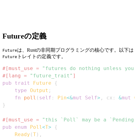
Futureの定義
は、Rustの非同期プログラミングの核心です。以下は
Future
トレイトの定義です。
Future
#[must_use = 
"futures do nothing unless you 
#[lang = 
"future_trait"
]
pub
trait
Future
{
type
Output
;
fn
poll
(
self
:
Pin
<
&
mut
Self
>
,
 cx
:
&
mut
C
}
#[must_use = 
"this `Poll` may be a `Pending`
pub
enum
Poll
<
T
>
{
Ready
(
T
)
,