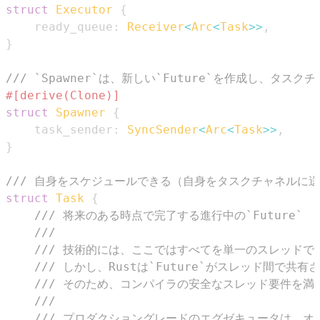
struct
Executor
{
    ready_queue
:
Receiver
<
Arc
<
Task
>>
,
}
/// `Spawner`は、新しい`Future`を作成し、タ
#[derive(Clone)]
struct
Spawner
{
    task_sender
:
SyncSender
<
Arc
<
Task
>>
,
}
/// 自身をスケジュールできる（自身をタスクチャネルに送
struct
Task
{
/// 将来のある時点で完了する進行中の`Future`
///
/// 技術的には、ここではすべてを単一のスレッドで実
/// しかし、Rustは`Future`がスレッド間で
/// そのため、コンパイラの安全なスレッド要件を満た
///
/// プロダクショングレードのエグゼキュータは、オ