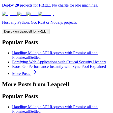
Deploy
20
projects for
FREE
. No charge for idle machines.
Host any Python, Go, Rust or Node.js projects.
Deploy on Leapcell for FREE!
Popular Posts
Handling Multiple API Requests with Promise.all and
Promise.allSettled
Fortifying Web Applications with Critical Security Headers
Boost Go Performance Instantly with Sync.Pool Explained
More Posts
More Posts from Leapcell
Popular Posts
Handling Multiple API Requests with Promise.all and
Promise.allSettled