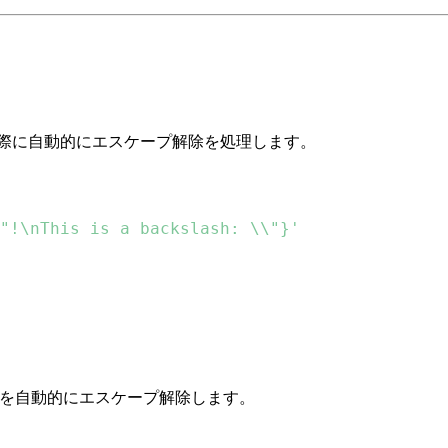
る際に自動的にエスケープ解除を処理します。
"!\nThis is a backslash: \\"}'
字を自動的にエスケープ解除します。