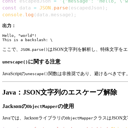
const
 escapedJson 
=
'{"message": "Hello, \"w
const
 data 
=
JSON
.
parse
(
escapedJson
)
;
console
.
log
(
data
.
message
)
;
出力：
Hello, "world"!

ここで、
はJSON文字列を解析し、特殊文字を
JSON.parse()
に関する注意
unescape()
JavaScriptの
関数は非推奨であり、避けるべきです
unescape()
Java：JSON文字列のエスケープ解除
Jacksonの
の使用
ObjectMapper
Javaでは、Jacksonライブラリの
クラスはJSON
ObjectMapper