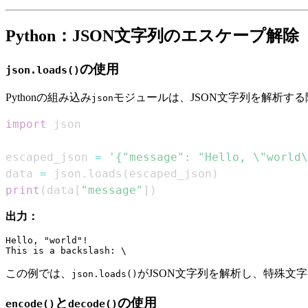
Python：JSON文字列のエスケープ解除
の使用
json.loads()
Pythonの組み込み
モジュールは、JSON文字列を解析す
json
import
escaped_json 
=
'{"message": "Hello, \"world\
data 
=
 json
.
loads
(
escaped_json
)
print
(
data
[
"message"
]
)
出力：
Hello, "world"!

この例では、
がJSON文字列を解析し、特殊文
json.loads()
と
の使用
encode()
decode()