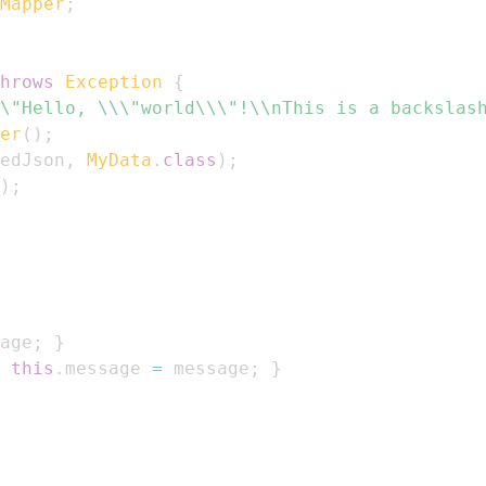
Mapper
;
hrows
Exception
{
\"Hello, \\\"world\\\"!\\nThis is a backslas
er
(
)
;
edJson
,
MyData
.
class
)
;
)
;
age
;
}
this
.
message 
=
 message
;
}