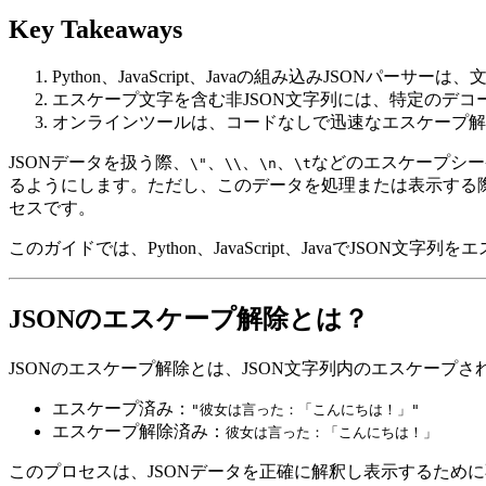
Key Takeaways
Python、JavaScript、Javaの組み込みJSONパ
エスケープ文字を含む非JSON文字列には、特定のデコ
オンラインツールは、コードなしで迅速なエスケープ解
JSONデータを扱う際、
、
、
、
などのエスケープシー
\"
\\
\n
\t
るようにします。ただし、このデータを処理または表示する
セスです。
このガイドでは、Python、JavaScript、JavaでJSON
JSONのエスケープ解除とは？
JSONのエスケープ解除とは、JSON文字列内のエスケープ
エスケープ済み：
"彼女は言った：「こんにちは！」"
エスケープ解除済み：
彼女は言った：「こんにちは！」
このプロセスは、JSONデータを正確に解釈し表示するため