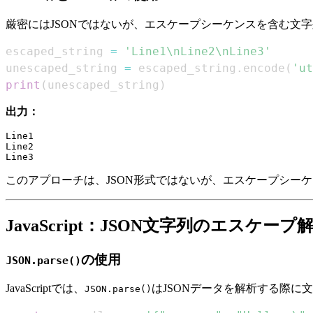
厳密にはJSONではないが、エスケープシーケンスを含む文
escaped_string 
=
'Line1\nLine2\nLine3'
unescaped_string 
=
 escaped_string
.
encode
(
'ut
print
(
unescaped_string
)
出力：
Line1

Line2

このアプローチは、JSON形式ではないが、エスケープシー
JavaScript：JSON文字列のエスケープ
の使用
JSON.parse()
JavaScriptでは、
はJSONデータを解析する際に
JSON.parse()