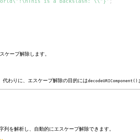
orld\"!\nThis is a backslash: \\"}'
;
エスケープ解除します。
。代わりに、エスケープ解除の目的には
decodeURIComponent()
文字列を解析し、自動的にエスケープ解除できます。