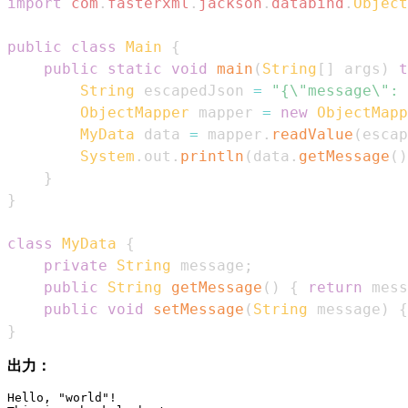
import
com
.
fasterxml
.
jackson
.
databind
.
Object
public
class
Main
{
public
static
void
main
(
String
[
]
 args
)
t
String
 escapedJson 
=
"{\"message\": 
ObjectMapper
 mapper 
=
new
ObjectMapp
MyData
 data 
=
 mapper
.
readValue
(
escap
System
.
out
.
println
(
data
.
getMessage
(
)
}
}
class
MyData
{
private
String
 message
;
public
String
getMessage
(
)
{
return
 mess
public
void
setMessage
(
String
 message
)
{
}
出力：
Hello, "world"!
