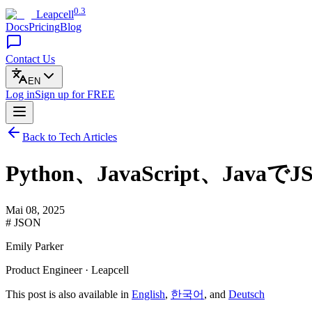
0.3
Leapcell
Docs
Pricing
Blog
Contact Us
EN
Log in
Sign up
for FREE
Back to Tech Articles
Python、JavaScript、
Mai 08, 2025
# JSON
Emily Parker
Product Engineer · Leapcell
This post is also available in
English
,
한국어
, and
Deutsch