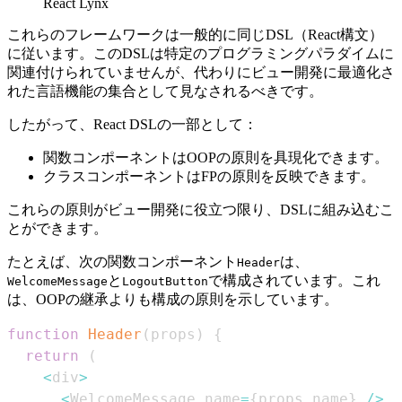
React Lynx
これらのフレームワークは一般的に同じDSL（React構文）
に従います。このDSLは特定のプログラミングパラダイムに
関連付けられていませんが、代わりにビュー開発に最適化さ
れた言語機能の集合として見なされるべきです。
したがって、React DSLの一部として：
関数コンポーネントはOOPの原則を具現化できます。
クラスコンポーネントはFPの原則を反映できます。
これらの原則がビュー開発に役立つ限り、DSLに組み込むこ
とができます。
たとえば、次の関数コンポーネント
は、
Header
と
で構成されています。これ
WelcomeMessage
LogoutButton
は、OOPの継承よりも構成の原則を示しています。
function
Header
(
props
)
{
return
(
<
div
>
<
WelcomeMessage
 name
=
{
props
.
name
}
/
>