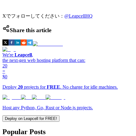
Xでフォローしてください：
@LeapcellHQ
Share this article
We're
Leapcell
,
the next-gen web hosting platform that can:
20
=
$0
Deploy
20
projects for
FREE
. No charge for idle machines.
Host any Python, Go, Rust or Node.js projects.
Deploy on Leapcell for FREE!
Popular Posts