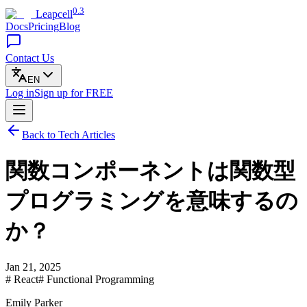
0.3
Leapcell
Docs
Pricing
Blog
Contact Us
EN
Log in
Sign up
for FREE
Back to Tech Articles
関数コンポーネントは関数型
プログラミングを意味するの
か？
Jan 21, 2025
# React
# Functional Programming
Emily Parker