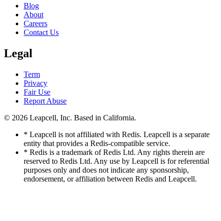
Blog
About
Careers
Contact Us
Legal
Term
Privacy
Fair Use
Report Abuse
© 2026
Leapcell, Inc.
Based in California.
* Leapcell is not affiliated with Redis. Leapcell is a separate
entity that provides a Redis-compatible service.
* Redis is a trademark of Redis Ltd. Any rights therein are
reserved to Redis Ltd. Any use by Leapcell is for referential
purposes only and does not indicate any sponsorship,
endorsement, or affiliation between Redis and Leapcell.