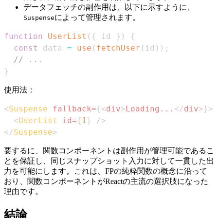
データフェッチの副作用は、以下に示すように、
によって管理されます。
Suspense
function
UserList
(
{
 id 
}
)
{
const
 data 
=
use
(
fetchUser
(
id
)
)
;
// ...
}
使用法：
<
Suspense
fallback
=
{
<
div
>
Loading...
</
div
>
}
>
<
UserList
id
=
{
1
}
/>
</
Suspense
>
要するに、関数コンポーネントは副作用が管理可能であるこ
とを保証し、同じスナップショット入力に対して一貫した出
力を可能にします。これは、FPの純粋関数の概念に沿って
おり、関数コンポーネントがReactの主流の選択肢になった
理由です。
結論