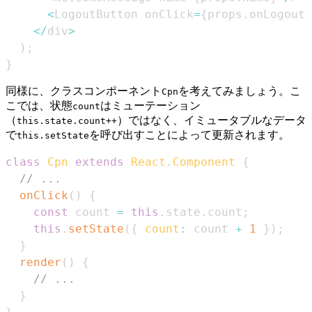
<
LogoutButton
 onClick
=
{
props
.
onLogout
}
<
/
div
>
)
;
}
同様に、クラスコンポーネント
を考えてみましょう。こ
Cpn
こでは、状態
はミューテーション
count
（
）ではなく、イミュータブルなデータ
this.state.count++
で
を呼び出すことによって更新されます。
this.setState
class
Cpn
extends
React
.
Component
{
// ...
onClick
(
)
{
const
 count 
=
this
.
state
.
count
;
this
.
setState
(
{
count
:
 count 
+
1
}
)
;
}
render
(
)
{
// ...
}