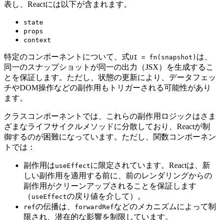
表し、Reactには以下が含まれます。
state
props
context
特定のコンポーネントについて、式
は、
UI = fn(snapshot)
同一のスナップショットが同一の出力（JSX）を生成するこ
とを保証します。ただし、状態の更新により、データフェッ
チやDOM操作などの副作用もトリガーされる可能性があり
ます。
クラスコンポーネントでは、これらの副作用ロジックはさま
ざまなライフサイクルメソッドに分散しており、Reactが制
御するのが困難になっています。ただし、関数コンポーネン
トでは：
副作用は
に限定されています。Reactは、新
useEffect
しい副作用を適用する前に、前のレンダリングからの
副作用がクリーンアップされることを保証します
（
の戻り値を介して）。
useEffect
の伝播は、
などのメカニズムによって制
ref
forwardRef
限され、潜在的な影響を制限しています。