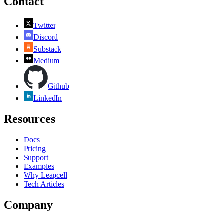
Contact
Twitter
Discord
Substack
Medium
Github
LinkedIn
Resources
Docs
Pricing
Support
Examples
Why Leapcell
Tech Articles
Company