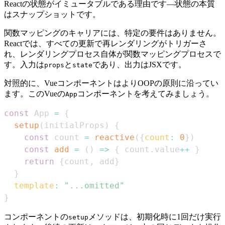
Reactの状態がイミュータブルである理由です—状態の本質
はスナップショットです。
関数マッピングのキャリアには、特定の要件はありません。
Reactでは、すべての更新で再レンダリングがトリガーさ
れ、レンダリングプロセス自体が関数マッピングプロセスで
す。入力は
と
であり、出力はJSXです。
props
state
対照的に、VueコンポーネントはよりOOPの原則に沿ってい
ます。このVueの
コンポーネントを考えてみましょう。
App
const
App
=
{
setup
(
initialProps
)
{
const
 count 
=
reactive
(
{
count
:
0
}
)
const
add
=
(
)
=>
{
 count
.
value
++
}
return
{
count
,
 add
}
}
template
:
"...omitted"
}
コンポーネントの
メソッドは、初期化時に1回だけ実行
setup