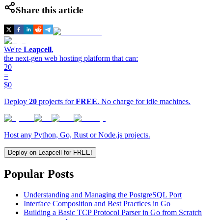
Share this article
We're
Leapcell
,
the next-gen web hosting platform that can:
20
=
$0
Deploy
20
projects for
FREE
. No charge for idle machines.
Host any Python, Go, Rust or Node.js projects.
Deploy on Leapcell for FREE!
Popular Posts
Understanding and Managing the PostgreSQL Port
Interface Composition and Best Practices in Go
Building a Basic TCP Protocol Parser in Go from Scratch