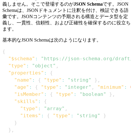
義しません。そこで登場するのが
JSON Schema
です。JSON
Schemaは、JSONドキュメントに注釈を付け、検証できる語
彙です。JSONコンテンツの予期される構造とデータ型を定
義し、一貫性、信頼性、および正確性を確保するのに役立ち
ます。
基本的なJSON Schemaは次のようになります。
{
"$schema"
:
"https://json-schema.org/draft/
"type"
:
"object"
,
"properties"
:
{
"name"
:
{
"type"
:
"string"
}
,
"age"
:
{
"type"
:
"integer"
,
"minimum"
:
0
"isMember"
:
{
"type"
:
"boolean"
}
,
"skills"
:
{
"type"
:
"array"
,
"items"
:
{
"type"
:
"string"
}
}
}
,