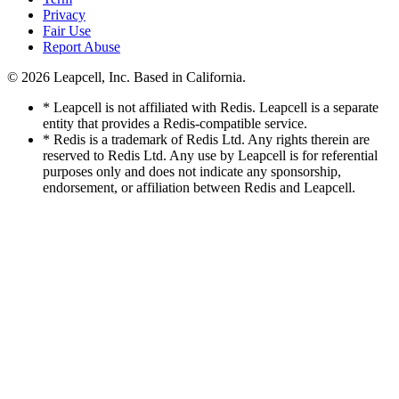
Privacy
Fair Use
Report Abuse
© 2026
Leapcell, Inc.
Based in California.
* Leapcell is not affiliated with Redis. Leapcell is a separate
entity that provides a Redis-compatible service.
* Redis is a trademark of Redis Ltd. Any rights therein are
reserved to Redis Ltd. Any use by Leapcell is for referential
purposes only and does not indicate any sponsorship,
endorsement, or affiliation between Redis and Leapcell.