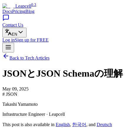
0.3
Leapcell
Docs
Pricing
Blog
Contact Us
EN
Log in
Sign up
for FREE
Back to Tech Articles
JSONとJSON Schemaの理解
May 09, 2025
# JSON
Takashi Yamamoto
Infrastructure Engineer · Leapcell
This post is also available in
English
,
한국어
, and
Deutsch