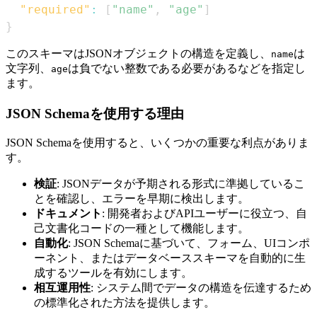
"required"
:
[
"name"
,
"age"
]
}
このスキーマはJSONオブジェクトの構造を定義し、
は
name
文字列、
は負でない整数である必要があるなどを指定し
age
ます。
JSON Schemaを使用する理由
JSON Schemaを使用すると、いくつかの重要な利点がありま
す。
検証
: JSONデータが予期される形式に準拠しているこ
とを確認し、エラーを早期に検出します。
ドキュメント
: 開発者およびAPIユーザーに役立つ、自
己文書化コードの一種として機能します。
自動化
: JSON Schemaに基づいて、フォーム、UIコンポ
ーネント、またはデータベーススキーマを自動的に生
成するツールを有効にします。
相互運用性
: システム間でデータの構造を伝達するため
の標準化された方法を提供します。