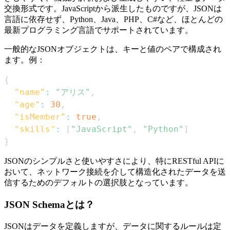
交換形式です。JavaScriptから派生したものですが、JSONは
言語に依存せず、Python、Java、PHP、C#など、ほとんどの
最新プログラミング言語でサポートされています。
一般的なJSONオブジェクトは、キーと値のペアで構成され
ます。例：
{
"name"
:
"アリス"
,
"age"
:
30
,
"isMember"
:
true
,
"skills"
:
[
"JavaScript"
,
"Python"
]
}
JSONのシンプルさと使いやすさにより、特にRESTful APIに
おいて、ネットワーク接続を介して構造化されたデータを送
信するためのデフォルトの選択肢となっています。
JSON Schemaとは？
JSONはデータを定義しますが、データに関するルールは定