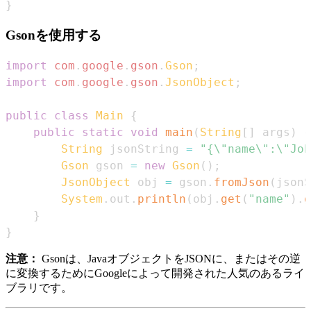
}
Gsonを使用する
import
com
.
google
.
gson
.
Gson
;
import
com
.
google
.
gson
.
JsonObject
;
public
class
Main
{
public
static
void
main
(
String
[
]
 args
)
{
String
 jsonString 
=
"{\"name\":\"Joh
Gson
 gson 
=
new
Gson
(
)
;
JsonObject
 obj 
=
 gson
.
fromJson
(
jsonS
System
.
out
.
println
(
obj
.
get
(
"name"
)
.
g
}
}
注意：
Gsonは、JavaオブジェクトをJSONに、またはその逆
に変換するためにGoogleによって開発された人気のあるライ
ブラリです。