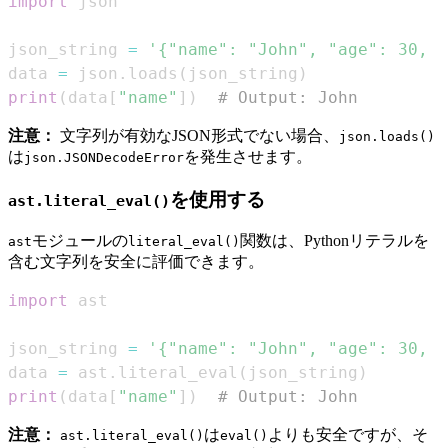
import
json_string 
=
'{"name": "John", "age": 30, "
data 
=
 json
.
loads
(
json_string
)
print
(
data
[
"name"
]
)
# Output: John
注意：
文字列が有効なJSON形式でない場合、
json.loads()
は
を発生させます。
json.JSONDecodeError
を使用する
ast.literal_eval()
モジュールの
関数は、Pythonリテラルを
ast
literal_eval()
含む文字列を安全に評価できます。
import
json_string 
=
'{"name": "John", "age": 30, "
data 
=
 ast
.
literal_eval
(
json_string
)
print
(
data
[
"name"
]
)
# Output: John
注意：
は
よりも安全ですが、そ
ast.literal_eval()
eval()