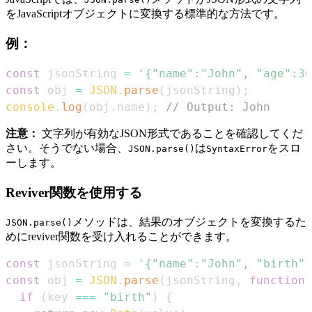
をJavaScriptオブジェクトに変換する標準的な方法です。
例：
const
 jsonString 
=
'{"name":"John", "age":30
const
 obj 
=
JSON
.
parse
(
jsonString
)
;
console
.
log
(
obj
.
name
)
;
// Output: John
注意：
文字列が有効なJSON形式であることを確認してくだ
さい。そうでない場合、
は
をスロ
JSON.parse()
SyntaxError
ーします。
Reviver関数を使用する
メソッドは、結果のオブジェクトを変換するた
JSON.parse()
めにreviver関数を受け入れることができます。
const
 jsonString 
=
'{"name":"John", "birth":
const
 obj 
=
JSON
.
parse
(
jsonString
,
function
if
(
key 
===
"birth"
)
{