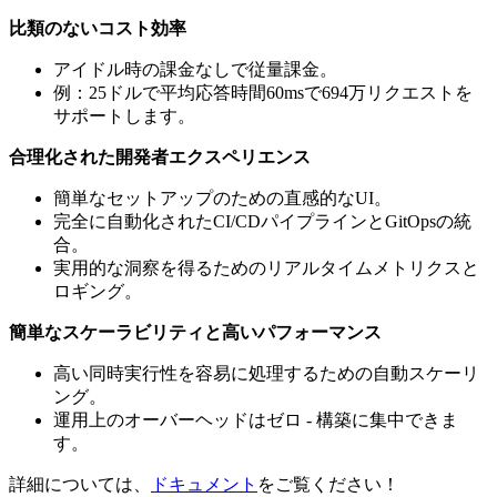
比類のないコスト効率
アイドル時の課金なしで従量課金。
例：25ドルで平均応答時間60msで694万リクエストを
サポートします。
合理化された開発者エクスペリエンス
簡単なセットアップのための直感的なUI。
完全に自動化されたCI/CDパイプラインとGitOpsの統
合。
実用的な洞察を得るためのリアルタイムメトリクスと
ロギング。
簡単なスケーラビリティと高いパフォーマンス
高い同時実行性を容易に処理するための自動スケーリ
ング。
運用上のオーバーヘッドはゼロ - 構築に集中できま
す。
詳細については、
ドキュメント
をご覧ください！