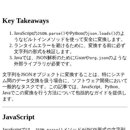
Key Takeaways
JavaScriptの
やPythonの
のよ
JSON.parse()
json.loads()
うなビルトインメソッドを使って安全に変換します。
ランタイムエラーを避けるために、変換する前に必ず
文字列の形式を検証します。
Javaでは、JSON解析のためにGsonや
のような
org.json
外部ライブラリが必要です。
文字列をJSONオブジェクトに変換することは、特にシステ
ム間のデータ交換を扱う場合に、ソフトウェア開発において
一般的なタスクです。この記事では、JavaScript、Python、
Javaでこの変換を行う方法について包括的なガイドを提供し
ます。
JavaScript
JavaScriptでは、
メソッドがJSON形式の文字列
JSON.parse()