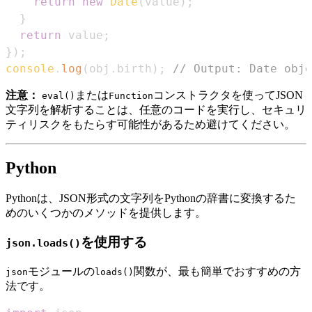
return
new
Date
(
value
)
;
}
return
 value
;
}
)
;
console
.
log
(
obj
.
birth
)
;
// Output: Date obje
注意：
または
コンストラクタを使ってJSON
eval()
Function
文字列を解析することは、任意のコードを実行し、セキュリ
ティリスクをもたらす可能性があるため避けてください。
Python
Pythonは、JSON形式の文字列をPythonの辞書に変換するた
めのいくつかのメソッドを提供します。
を使用する
json.loads()
モジュールの
関数が、最も簡単でおすすめの方
json
loads()
法です。