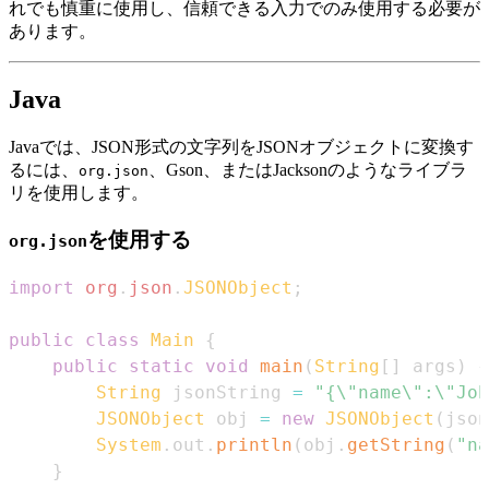
れでも慎重に使用し、信頼できる入力でのみ使用する必要が
あります。
Java
Javaでは、JSON形式の文字列をJSONオブジェクトに変換す
るには、
、Gson、またはJacksonのようなライブラ
org.json
リを使用します。
を使用する
org.json
import
org
.
json
.
JSONObject
;
public
class
Main
{
public
static
void
main
(
String
[
]
 args
)
{
String
 jsonString 
=
"{\"name\":\"Joh
JSONObject
 obj 
=
new
JSONObject
(
json
System
.
out
.
println
(
obj
.
getString
(
"na
}