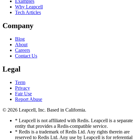
Examples
Why Leapcell
Tech Articles
Company
Blog
About
Careers
Contact Us
Legal
Term
Privacy
Fair Use
Report Abuse
© 2026
Leapcell, Inc.
Based in California.
* Leapcell is not affiliated with Redis. Leapcell is a separate
entity that provides a Redis-compatible service.
* Redis is a trademark of Redis Ltd. Any rights therein are
reserved to Redis Ltd. Any use by Leapcell is for referential