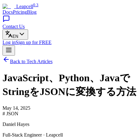
0.3
Leapcell
Docs
Pricing
Blog
Contact Us
EN
Log in
Sign up
for FREE
Back to Tech Articles
JavaScript、Python、Javaで
StringをJSONに変換する方法
May 14, 2025
# JSON
Daniel Hayes
Full-Stack Engineer · Leapcell