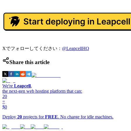
Xでフォローしてください：
@LeapcellHQ
Share this article
We're
Leapcell
,
the next-gen web hosting platform that can:
20
=
$0
Deploy
20
projects for
FREE
. No charge for idle machines.