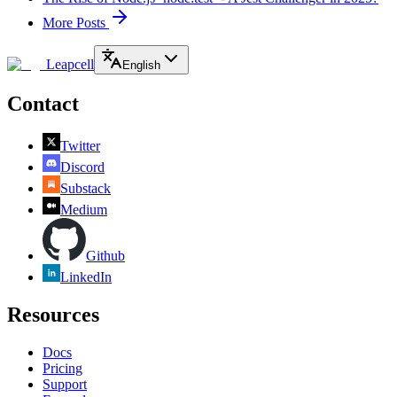
More Posts
Leapcell
English
Contact
Twitter
Discord
Substack
Medium
Github
LinkedIn
Resources
Docs
Pricing
Support