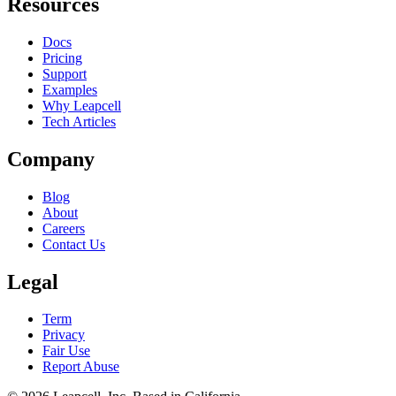
Resources
Docs
Pricing
Support
Examples
Why Leapcell
Tech Articles
Company
Blog
About
Careers
Contact Us
Legal
Term
Privacy
Fair Use
Report Abuse