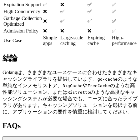
Expiration Support
✅
❌
✅
✅
High Concurrency
❌
✅
✅
✅
Garbage Collection
❌
✅
✅
✅
Optimized
Admission Policy
❌
❌
❌
✅
Simple
Large-scale
Expiring
High-
Use Case
apps
caching
cache
performance
結論
Golangは、さまざまなユースケースに合わせたさまざまなキ
ャッシングライブラリを提供しています。
のような
go-cache
単純なインメモリストア、
や
のような高
BigCache
FreeCache
性能ソリューション、または
のような高度なキャ
Ristretto
ッシングシステムが必要な場合でも、ニーズに合ったライブ
ラリがあります。キャッシングソリューションを選択する前
に、アプリケーションの要件を慎重に検討してください。
FAQs