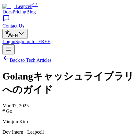
0.3
Leapcell
Docs
Pricing
Blog
Contact Us
EN
Log in
Sign up
for FREE
Back to Tech Articles
Golangキャッシュライブラリ
へのガイド
Mar 07, 2025
# Go
Min-jun Kim
Dev Intern · Leapcell