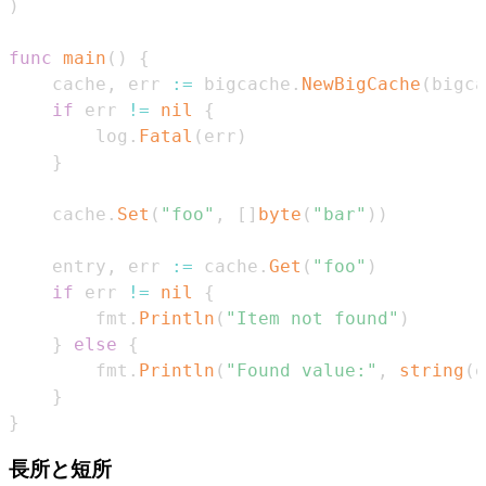
)
func
main
(
)
{
    cache
,
 err 
:=
 bigcache
.
NewBigCache
(
bigca
if
 err 
!=
nil
{
        log
.
Fatal
(
err
)
}
    cache
.
Set
(
"foo"
,
[
]
byte
(
"bar"
)
)
    entry
,
 err 
:=
 cache
.
Get
(
"foo"
)
if
 err 
!=
nil
{
        fmt
.
Println
(
"Item not found"
)
}
else
{
        fmt
.
Println
(
"Found value:"
,
string
(
e
}
}
長所と短所