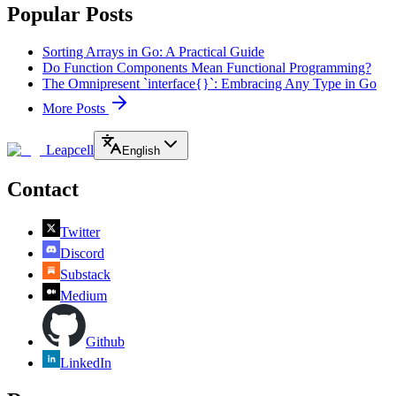
Popular Posts
Sorting Arrays in Go: A Practical Guide
Do Function Components Mean Functional Programming?
The Omnipresent `interface{}`: Embracing Any Type in Go
More Posts
Leapcell
English
Contact
Twitter
Discord
Substack
Medium
Github
LinkedIn