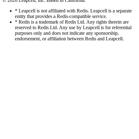
© 2026
Leapcell, Inc.
Based in California.
* Leapcell is not affiliated with Redis. Leapcell is a separate
entity that provides a Redis-compatible service.
* Redis is a trademark of Redis Ltd. Any rights therein are
reserved to Redis Ltd. Any use by Leapcell is for referential
purposes only and does not indicate any sponsorship,
endorsement, or affiliation between Redis and Leapcell.