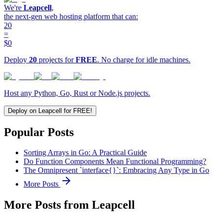
We're
Leapcell
,
the next-gen web hosting platform that can:
20
=
$0
Deploy
20
projects for
FREE
. No charge for idle machines.
Host any Python, Go, Rust or Node.js projects.
Deploy on Leapcell for FREE!
Popular Posts
Sorting Arrays in Go: A Practical Guide
Do Function Components Mean Functional Programming?
The Omnipresent `interface{}`: Embracing Any Type in Go
More Posts
More Posts from Leapcell