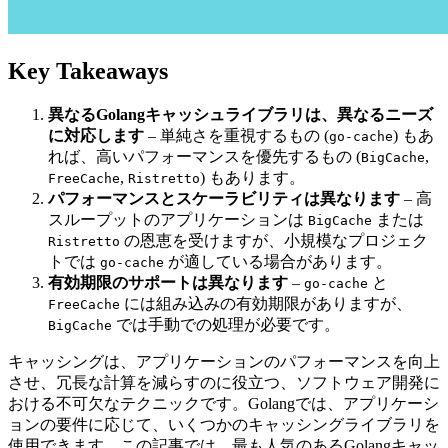
Key Takeaways
異なるGolangキャッシュライブラリは、異なるニーズ
に対応します
– 単純さを重視するもの (
) もあ
go-cache
れば、高いパフォーマンスを優先するもの (
,
BigCache
,
) もあります。
FreeCache
Ristretto
パフォーマンスとスケーラビリティは異なります
– 高
スループットのアプリケーションは
または
BigCache
の恩恵を受けますが、小規模なプロジェク
Ristretto
トでは
が適している場合があります。
go-cache
有効期限のサポートは異なります
–
と
go-cache
には組み込みの有効期限がありますが、
FreeCache
では手動での処理が必要です。
BigCache
キャッシングは、アプリケーションのパフォーマンスを向上
させ、冗長な計算を減らすのに役立つ、ソフトウェア開発に
おける不可欠なテクニックです。Golangでは、アプリケーシ
ョンの要件に応じて、いくつかのキャッシングライブラリを
使用できます。この記事では、最も人気のあるGolangキャッ