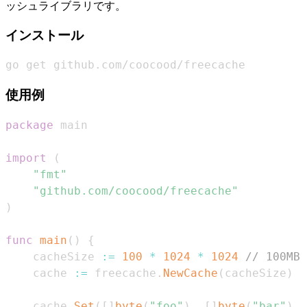
ッシュライブラリです。
インストール
go get github.com/coocood/freecache
使用例
package
import
(
"fmt"
"github.com/coocood/freecache"
)
func
main
(
)
{
    cacheSize 
:=
100
*
1024
*
1024
// 100MB
    cache 
:=
 freecache
.
NewCache
(
cacheSize
)
    cache
.
Set
(
[
]
byte
(
"foo"
)
,
[
]
byte
(
"bar"
)
,