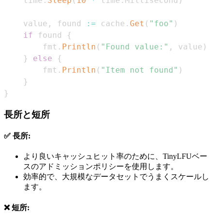
    time
.
Sleep
(
10
*
 time
.
Millisecond
)
    value
,
 found 
:=
 cache
.
Get
(
"foo"
)
if
 found 
{
        fmt
.
Println
(
"Found value:"
,
 value
)
}
else
{
        fmt
.
Println
(
"Item not found"
)
}
}
長所と短所
✅ 長所:
より良いキャッシュヒット率のために、TinyLFUベー
スのアドミッションポリシーを使用します。
効率的で、大規模なデータセットでうまくスケールし
ます。
❌ 短所: