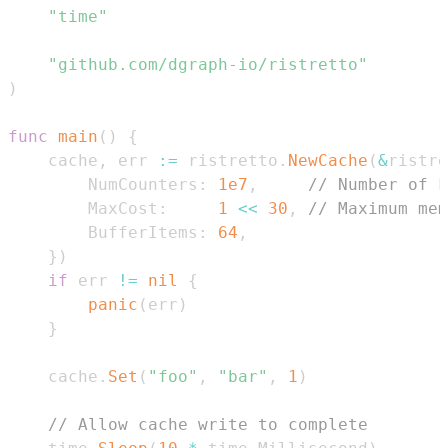
"time"
"github.com/dgraph-io/ristretto"
)
func
main
(
)
{
    cache
,
 err 
:=
 ristretto
.
NewCache
(
&
ristre
        NumCounters
:
1e7
,
// Number of k
        MaxCost
:
1
<<
30
,
// Maximum mem
        BufferItems
:
64
,
}
)
if
 err 
!=
nil
{
panic
(
err
)
}
    cache
.
Set
(
"foo"
,
"bar"
,
1
)
// Allow cache write to complete