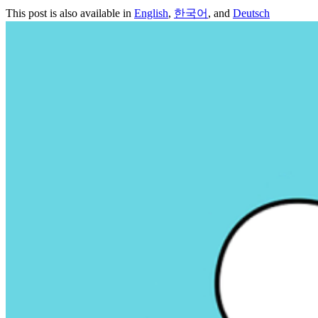
This post is also available in
English
,
한국어
, and
Deutsch