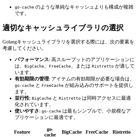
のような単純なキャッシュよりも構成が複雑
go-cache
です。
適切なキャッシュライブラリの選択
Golangキャッシュライブラリを選択する際には、次の要素を
考慮してください。
パフォーマンス
: 高スループットのアプリケーションに
は、
、
、または
が適して
BigCache
FreeCache
Ristretto
います。
有効期限の管理
: アイテムの有効期限が必要な場合は、
と
が組み込みのサポートを提供し
go-cache
FreeCache
ます。
並行性
:
と
は同時アクセスに最適
BigCache
Ristretto
化されています。
使いやすさ
:
は最もシンプルで、小規模なア
go-cache
プリケーションに最適です。
go-
Feature
BigCache
FreeCache
Ristretto
cache