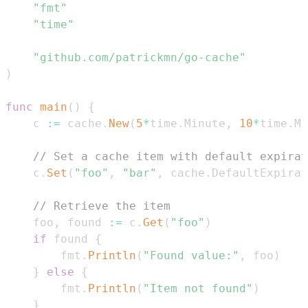
"fmt"
"time"
"github.com/patrickmn/go-cache"
)
func
main
(
)
{
    c 
:=
 cache
.
New
(
5
*
time
.
Minute
,
10
*
time
.
Mi
// Set a cache item with default expirat
    c
.
Set
(
"foo"
,
"bar"
,
 cache
.
DefaultExpirat
// Retrieve the item
    foo
,
 found 
:=
 c
.
Get
(
"foo"
)
if
 found 
{
        fmt
.
Println
(
"Found value:"
,
 foo
)
}
else
{
        fmt
.
Println
(
"Item not found"
)
}