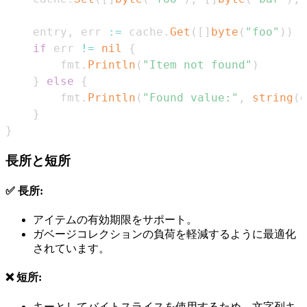
    entry
,
 err 
:=
 cache
.
Get
(
[
]
byte
(
"foo"
)
)
if
 err 
!=
nil
{
        fmt
.
Println
(
"Item not found"
)
}
else
{
        fmt
.
Println
(
"Found value:"
,
string
(
e
}
}
長所と短所
✅ 長所:
アイテムの有効期限をサポート。
ガベージコレクションの負荷を軽減するように最適化
されています。
❌ 短所:
キーとしてバイトスライスを使用するため、文字列キ