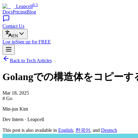
0.3
Leapcell
Docs
Pricing
Blog
Contact Us
EN
Log in
Sign up
for FREE
Back to Tech Articles
Golangでの構造体をコピー
Mar 18, 2025
# Go
Min-jun Kim
Dev Intern · Leapcell
This post is also available in
English
,
한국어
, and
Deutsch