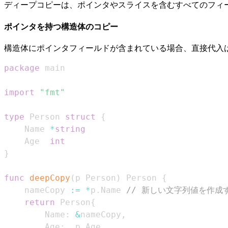
ディープコピーは、ポインタやスライスを含むすべてのフィ
ポインタを持つ構造体のコピー
構造体にポインタフィールドが含まれている場合、直接代入
package
import
"fmt"
type
 Person 
struct
{
    Name 
*
string
    Age  
int
}
func
deepCopy
(
p Person
)
 Person 
{
    nameCopy 
:=
*
p
.
Name 
// 新しい文字列値を作成
return
 Person
{
        Name
:
&
nameCopy
,
        Age
:
  p
.
Age
,