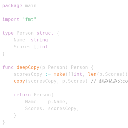
package
import
"fmt"
type
 Person 
struct
{
    Name  
string
    Scores 
[
]
int
}
func
deepCopy
(
p Person
)
 Person 
{
    scoresCopy 
:=
make
(
[
]
int
,
len
(
p
.
Scores
)
)
copy
(
scoresCopy
,
 p
.
Scores
)
// 組み込みのc
return
 Person
{
        Name
:
   p
.
Name
,
        Scores
:
 scoresCopy
,
}
}