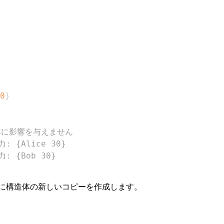
0
}
体に影響を与えません
力: {Alice 30}
力: {Bob 30}
内に構造体の新しいコピーを作成します。