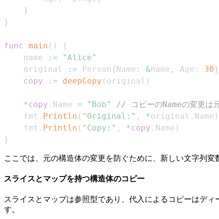
}
}
func
main
(
)
{
    name 
:=
"Alice"
    original 
:=
 Person
{
Name
:
&
name
,
 Age
:
30
}
copy
:=
deepCopy
(
original
)
*
copy
.
Name 
=
"Bob"
// コピーのNameの変更
    fmt
.
Println
(
"Original:"
,
*
original
.
Name
)
    fmt
.
Println
(
"Copy:"
,
*
copy
.
Name
)
}
ここでは、元の構造体の変更を防ぐために、新しい文字列変
スライスとマップを持つ構造体のコピー
スライスとマップは参照型であり、代入によるコピーはディ
す。