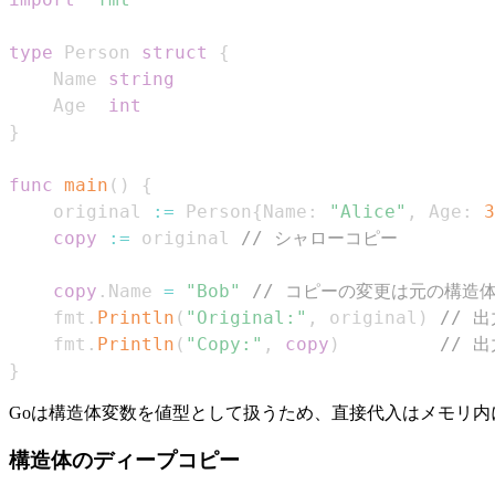
type
 Person 
struct
{
    Name 
string
    Age  
int
}
func
main
(
)
{
    original 
:=
 Person
{
Name
:
"Alice"
,
 Age
:
3
copy
:=
 original 
// シャローコピー
copy
.
Name 
=
"Bob"
// コピーの変更は元の構造
    fmt
.
Println
(
"Original:"
,
 original
)
// 出
    fmt
.
Println
(
"Copy:"
,
copy
)
// 出
}
Goは構造体変数を値型として扱うため、直接代入はメモリ
構造体のディープコピー