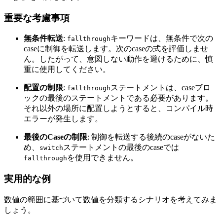
重要な考慮事項
無条件転送
:
キーワードは、無条件で次の
fallthrough
caseに制御を転送します。次のcaseの式を評価しませ
ん。したがって、意図しない動作を避けるために、慎
重に使用してください。
配置の制限
:
ステートメントは、caseブロ
fallthrough
ックの最後のステートメントである必要があります。
それ以外の場所に配置しようとすると、コンパイル時
エラーが発生します。
最後のCaseの制限
: 制御を転送する後続のcaseがないた
め、
ステートメントの最後のcaseでは
switch
を使用できません。
fallthrough
実用的な例
数値の範囲に基づいて数値を分類するシナリオを考えてみま
しょう。