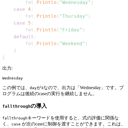
        fmt
.
Println
(
"Wednesday"
)
case
4
:
        fmt
.
Println
(
"Thursday"
)
case
5
:
        fmt
.
Println
(
"Friday"
)
default
:
        fmt
.
Println
(
"Weekend"
)
}
}
出力:
この例では、
が
なので、出力は「Wednesday」です。プ
day
3
ログラムは後続のcaseの実行を継続しません。
の導入
fallthrough
キーワードを使用すると、式の評価に関係な
fallthrough
く、
が次のcaseに制御を渡すことができます。これは、
case