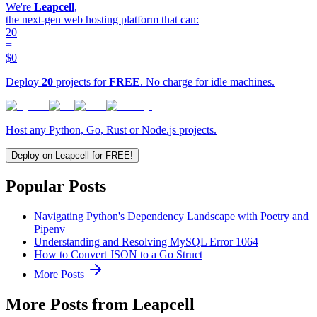
We're
Leapcell
,
the next-gen web hosting platform that can:
20
=
$0
Deploy
20
projects for
FREE
. No charge for idle machines.
Host any Python, Go, Rust or Node.js projects.
Deploy on Leapcell for FREE!
Popular Posts
Navigating Python's Dependency Landscape with Poetry and
Pipenv
Understanding and Resolving MySQL Error 1064
How to Convert JSON to a Go Struct
More Posts
More Posts from Leapcell