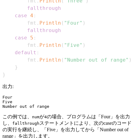
        fmt
.
Println
(
"Three"
)
fallthrough
case
4
:
        fmt
.
Println
(
"Four"
)
fallthrough
case
5
:
        fmt
.
Println
(
"Five"
)
default
:
        fmt
.
Println
(
"Number out of range"
)
}
}
出力:
Four

Five

この例では、
が
の場合、プログラムは「Four」を出力
num
4
し、
ステートメントにより、次のcaseのコード
fallthrough
の実行を継続し、「Five」を出力してから「Number out of
range」を出力します。