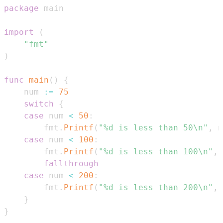
package
import
(
"fmt"
)
func
main
(
)
{
    num 
:=
75
switch
{
case
 num 
<
50
:
        fmt
.
Printf
(
"%d is less than 50\n"
,
 n
case
 num 
<
100
:
        fmt
.
Printf
(
"%d is less than 100\n"
,
 
fallthrough
case
 num 
<
200
:
        fmt
.
Printf
(
"%d is less than 200\n"
,
 
}
}