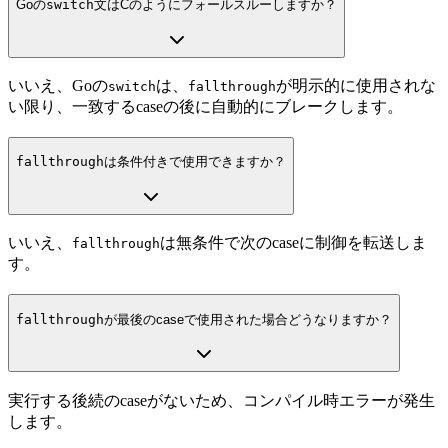
Goの
switch
文はCのようにフォールスルーしますか？
いいえ、Goの
は、
が明示的に使用されな
switch
fallthrough
い限り、一致するcaseの後に自動的にブレークします。
fallthrough
は条件付きで使用できますか？
いいえ、
は無条件で次のcaseに制御を転送しま
fallthrough
す。
fallthrough
が最後のcaseで使用された場合どうなりますか？
実行する後続のcaseがないため、コンパイル時エラーが発生
します。