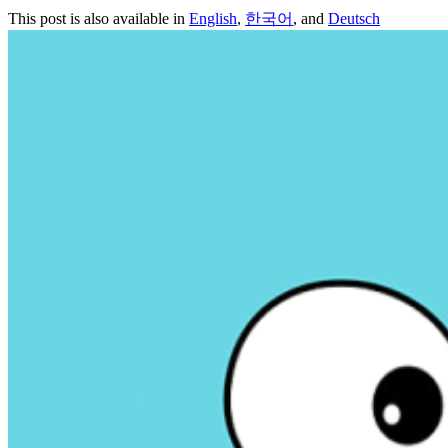
This post is also available in
English
,
한국어
, and
Deutsch