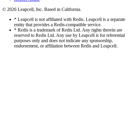
© 2026
Leapcell, Inc.
Based in California.
* Leapcell is not affiliated with Redis. Leapcell is a separate
entity that provides a Redis-compatible service.
* Redis is a trademark of Redis Ltd. Any rights therein are
reserved to Redis Ltd. Any use by Leapcell is for referential
purposes only and does not indicate any sponsorship,
endorsement, or affiliation between Redis and Leapcell.