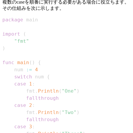
複数のcaseを順番に実行する必要がある場合に役立ちます。
その仕組みを次に示します。
package
import
(
"fmt"
)
func
main
(
)
{
    num 
:=
4
switch
 num 
{
case
1
:
        fmt
.
Println
(
"One"
)
fallthrough
case
2
:
        fmt
.
Println
(
"Two"
)
fallthrough
case
3
: