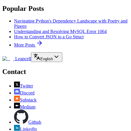
Popular Posts
Navigating Python's Dependency Landscape with Poetry and
Pipenv
Understanding and Resolving MySQL Error 1064
How to Convert JSON to a Go Struct
More Posts
Leapcell
English
Contact
Twitter
Discord
Substack
Medium
Github
LinkedIn