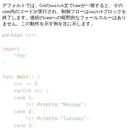
デフォルトでは、Goの
文でcaseが一致すると、その
switch
case内のコードが実行され、制御フローは
ブロックを
switch
終了します。後続のcaseへの暗黙的なフォールスルーはあり
ません。この動作を示す例を次に示します。
package
import
(
"fmt"
)
func
main
(
)
{
    day 
:=
3
switch
 day 
{
case
1
:
        fmt
.
Println
(
"Monday"
)
case
2
:
        fmt
.
Println
(
"Tuesday"
)
case
3
: