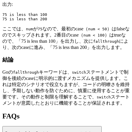
出力:
75 is less than 100

ここでは、
が
なので、最初のcase（
）はfalseな
num
75
num < 50
のでスキップされます。2番目のcase（
）はtrueな
num < 100
ので、「75 is less than 100」を出力し、次に
によ
fallthrough
り、次のcaseに進み、「75 is less than 200」を出力します。
結論
Goの
キーワードは、
ステートメントで制
fallthrough
switch
御を後続のcaseに明示的に渡すメカニズムを提供します。こ
れは特定のシナリオで役立ちますが、コードの明瞭さを維持
し、予期しない動作を防ぐために、慎重に使用することが重
要です。その動作と制限を理解することで、
ステート
switch
メントが意図したとおりに機能することが保証されます。
FAQs