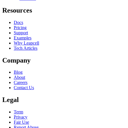
Resources
Docs
Pricing
Support
Examples
Why Leapcell
Tech Articles
Company
Blog
About
Careers
Contact Us
Legal
Term
Privacy
Fair Use
Report Abuse