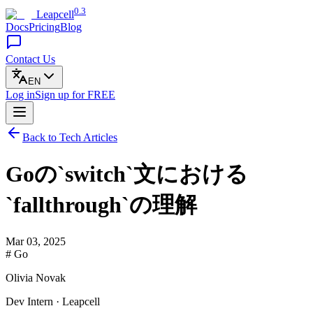
0.3
Leapcell
Docs
Pricing
Blog
Contact Us
EN
Log in
Sign up
for FREE
Back to Tech Articles
Goの`switch`文における
`fallthrough`の理解
Mar 03, 2025
# Go
Olivia Novak
Dev Intern · Leapcell