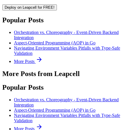
Deploy on Leapcell for FREE!
Popular Posts
Orchestration vs. Choreography - Event-Driven Backend
Integration
Aspect-Oriented Programming (AOP) in Go
Navigating Environment Variables Pitfalls with Type-Safe
Validation
More Posts
More Posts from Leapcell
Popular Posts
Orchestration vs. Choreography - Event-Driven Backend
Integration
Aspect-Oriented Programming (AOP) in Go
Navigating Environment Variables Pitfalls with Type-Safe
Validation
More Posts