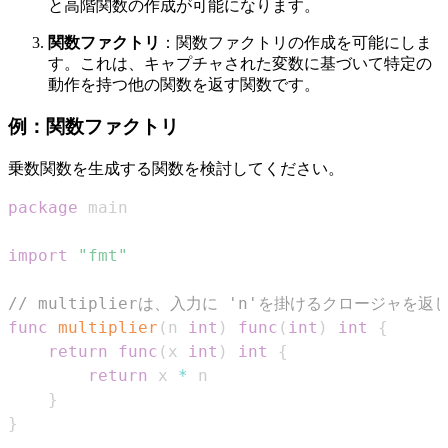
と高階関数の作成が可能になります。
関数ファクトリ
：関数ファクトリの作成を可能にしま
す。これは、キャプチャされた変数に基づいて特定の
動作を持つ他の関数を返す関数です。
例：関数ファクトリ
乗数関数を生成する関数を検討してください。
package
import
"fmt"
// multiplierは、入力に 'n'を掛けるクロージャを返
func
multiplier
(
n 
int
)
func
(
int
)
int
{
return
func
(
x 
int
)
int
{
return
 x 
*
}
}