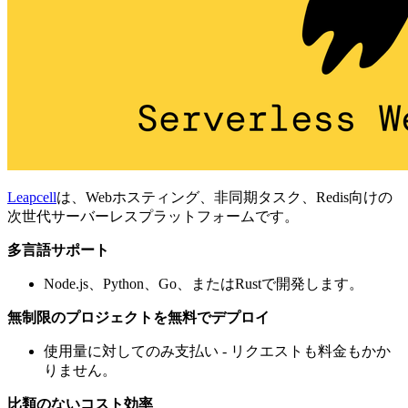
Leapcell
は、Webホスティング、非同期タスク、Redis向けの
次世代サーバーレスプラットフォームです。
多言語サポート
Node.js、Python、Go、またはRustで開発します。
無制限のプロジェクトを無料でデプロイ
使用量に対してのみ支払い - リクエストも料金もかか
りません。
比類のないコスト効率