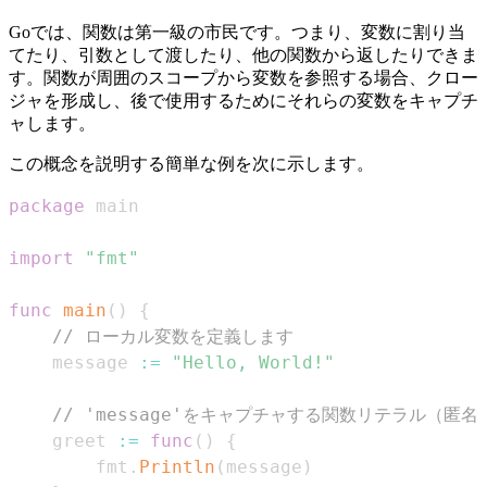
Goでは、関数は第一級の市民です。つまり、変数に割り当
てたり、引数として渡したり、他の関数から返したりできま
す。関数が周囲のスコープから変数を参照する場合、クロー
ジャを形成し、後で使用するためにそれらの変数をキャプチ
ャします。
この概念を説明する簡単な例を次に示します。
package
import
"fmt"
func
main
(
)
{
// ローカル変数を定義します
    message 
:=
"Hello, World!"
// 'message'をキャプチャする関数リテラル（匿
    greet 
:=
func
(
)
{
        fmt
.
Println
(
message
)