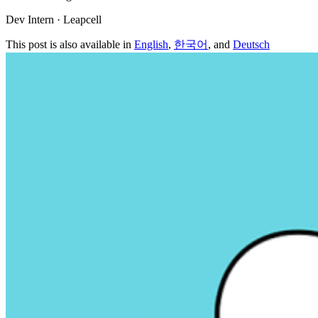
Dev Intern · Leapcell
This post is also available in
English
,
한국어
, and
Deutsch