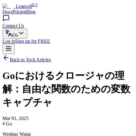
0.3
Leapcell
Docs
Pricing
Blog
Contact Us
EN
Log in
Sign up
for FREE
Back to Tech Articles
Goにおけるクロージャの理
解：自由な関数のための変数
キャプチャ
Mar 01, 2025
# Go
Wenhao Wang