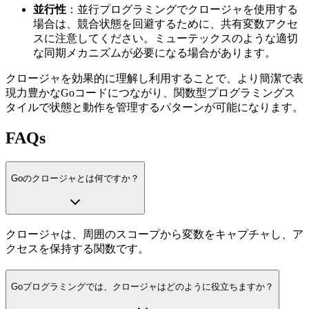
並行性
：並行プログラミングでクロージャを使用する
場合は、競合状態を回避するために、共有変数アクセ
スに注意してください。ミューテックスのような適切
な同期メカニズムが必要になる場合があります。
クロージャを効果的に理解し利用することで、より簡潔で表
現力豊かなGoコードにつながり、関数型プログラミングス
タイルで状態と動作を管理するパターンが可能になります。
FAQs
Goのクロージャとは何ですか？
クロージャは、周囲のスコープから変数をキャプチャし、ア
クセスを保持する関数です。
Goプログラミングでは、クロージャはどのように役立ちますか？