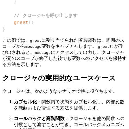
}
// クロージャを呼び出します
greet
(
)
}
この例では、
に割り当てられた匿名関数は、周囲のス
greet
コープから
変数をキャプチャします。
が呼
message
greet()
び出されると、
にアクセスして出力し、クロージャ
message
が元のスコープが終了した後でも変数へのアクセスを保持す
る方法を示します。
クロージャの実用的なユースケース
クロージャは、次のようなシナリオで特に役立ちます。
カプセル化
：関数内で状態をカプセル化し、内部変数
を隠蔽および管理する方法を提供します。
コールバックと高階関数
：クロージャを他の関数への
引数として渡すことができ、コールバックメカニズム