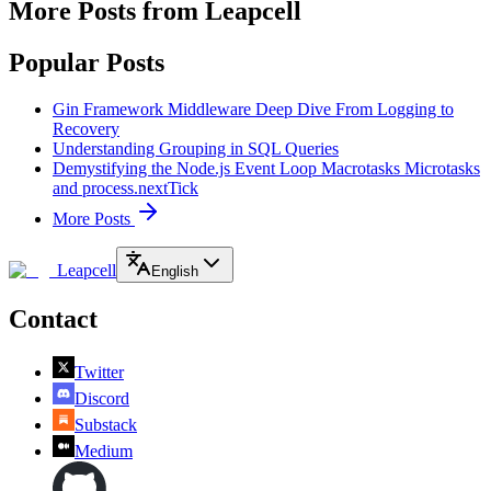
More Posts from Leapcell
Popular Posts
Gin Framework Middleware Deep Dive From Logging to
Recovery
Understanding Grouping in SQL Queries
Demystifying the Node.js Event Loop Macrotasks Microtasks
and process.nextTick
More Posts
Leapcell
English
Contact
Twitter
Discord
Substack
Medium