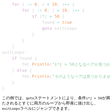
for
 i 
:=
0
;
 i 
<
10
;
 i
++
{
for
 j 
:=
0
;
 j 
<
10
;
 j
++
{
if
 i
*
j 
>
50
{
                found 
=
true
goto
}
}
}
exitLoops
:
if
 found 
{
        fmt
.
Println
(
"i*j > 50となるペアが見つ
}
else
{
        fmt
.
Println
(
"そのようなペアは見つかりませ
}
}
この例では、
ステートメントにより、条件
が満
goto
i*j > 50
たされるとすぐに両方のループから即座に抜け出し、
ラベルにジャンプできます。
exitLoops