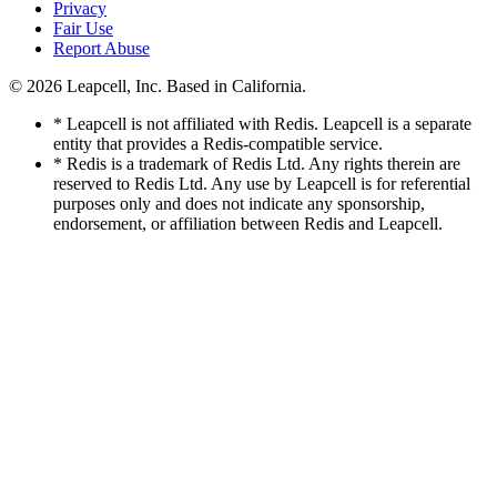
Privacy
Fair Use
Report Abuse
© 2026
Leapcell, Inc.
Based in California.
* Leapcell is not affiliated with Redis. Leapcell is a separate
entity that provides a Redis-compatible service.
* Redis is a trademark of Redis Ltd. Any rights therein are
reserved to Redis Ltd. Any use by Leapcell is for referential
purposes only and does not indicate any sponsorship,
endorsement, or affiliation between Redis and Leapcell.