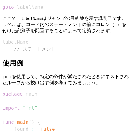
goto
 labelName
ここで、
はジャンプの目的地を示す識別子です。
labelName
ラベルは、コード内のステートメントの前にコロン（
）を
:
付けた識別子を配置することによって定義されます。
labelName
:
// ステートメント
使用例
を使用して、特定の条件が満たされたときにネストされ
goto
たループから抜け出す例を考えてみましょう。
package
import
"fmt"
func
main
(
)
{
    found 
:=
false