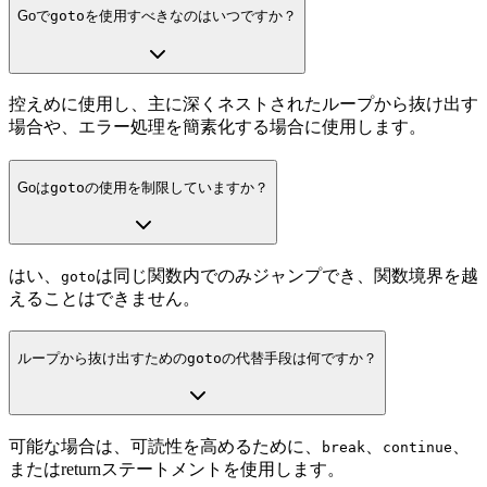
Goで
goto
を使用すべきなのはいつですか？
控えめに使用し、主に深くネストされたループから抜け出す
場合や、エラー処理を簡素化する場合に使用します。
Goは
goto
の使用を制限していますか？
はい、
は同じ関数内でのみジャンプでき、関数境界を越
goto
えることはできません。
ループから抜け出すための
goto
の代替手段は何ですか？
可能な場合は、可読性を高めるために、
、
、
break
continue
またはreturnステートメントを使用します。