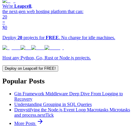
We're
Leapcell
,
the next-gen web hosting platform that can:
20
=
$0
Deploy
20
projects for
FREE
. No charge for idle machines.
Host any Python, Go, Rust or Node.js projects.
Deploy on Leapcell for FREE!
Popular Posts
Gin Framework Middleware Deep Dive From Logging to
Recovery
Understanding Grouping in SQL Queries
Demystifying the Node.js Event Loop Macrotasks Microtasks
and process.nextTick
More Posts