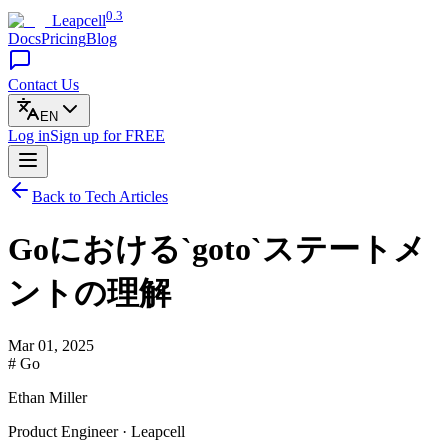
0.3
Leapcell
Docs
Pricing
Blog
Contact Us
EN
Log in
Sign up
for FREE
Back to Tech Articles
Goにおける`goto`ステートメ
ントの理解
Mar 01, 2025
# Go
Ethan Miller
Product Engineer · Leapcell