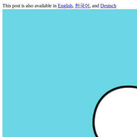
This post is also available in
English
,
한국어
, and
Deutsch