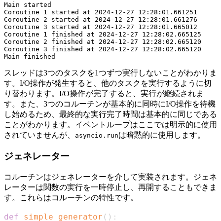
Main started

Coroutine 1 started at 2024-12-27 12:28:01.661251

Coroutine 2 started at 2024-12-27 12:28:01.661276

Coroutine 3 started at 2024-12-27 12:28:01.665012

Coroutine 1 finished at 2024-12-27 12:28:02.665125

Coroutine 2 finished at 2024-12-27 12:28:02.665120

Coroutine 3 finished at 2024-12-27 12:28:02.665120

スレッドは3つのタスクを1つずつ実行しないことがわかりま
す。I/O操作が発生すると、他のタスクを実行するように切
り替わります。I/O操作が完了すると、実行が継続されま
す。また、3つのコルーチンが基本的に同時にI/O操作を待機
し始めるため、最終的な実行完了時間は基本的に同じである
ことがわかります。イベントループはここでは明示的に使用
されていませんが、
は暗黙的に使用します。
asyncio.run
ジェネレーター
コルーチンはジェネレーターを介して実装されます。ジェネ
レーターは関数の実行を一時停止し、再開することもできま
す。これらはコルーチンの特性です。
def
simple_generator
(
)
: