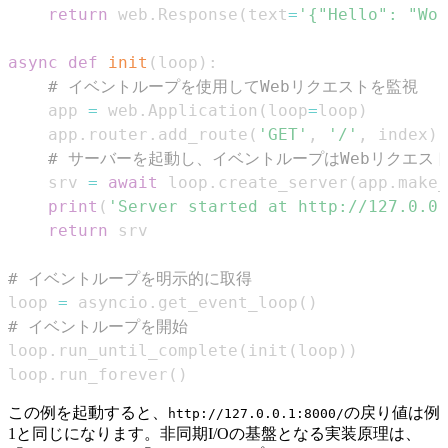
return
 web
.
Response
(
text
=
'{"Hello": "Wor
async
def
init
(
loop
)
:
# イベントループを使用してWebリクエストを監視
    app 
=
 web
.
Application
(
loop
=
loop
)
    app
.
router
.
add_route
(
'GET'
,
'/'
,
 index
)
# サーバーを起動し、イベントループはWebリクエス
    srv 
=
await
 loop
.
create_server
(
app
.
make_
print
(
'Server started at http://127.0.0.
return
# イベントループを明示的に取得
loop 
=
 asyncio
.
get_event_loop
(
)
# イベントループを開始
loop
.
run_until_complete
(
init
(
loop
)
)
loop
.
run_forever
(
)
この例を起動すると、
の戻り値は例
http://127.0.0.1:8000/
1と同じになります。非同期I/Oの基盤となる実装原理は、