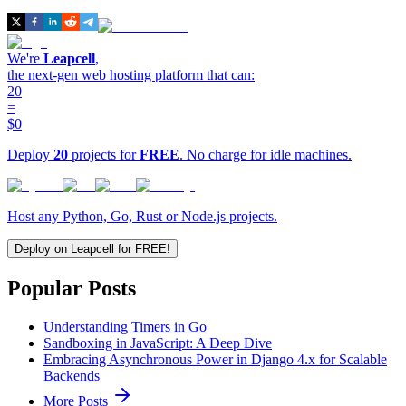
We're
Leapcell
,
the next-gen web hosting platform that can:
20
=
$0
Deploy
20
projects for
FREE
. No charge for idle machines.
Host any Python, Go, Rust or Node.js projects.
Deploy on Leapcell for FREE!
Popular Posts
Understanding Timers in Go
Sandboxing in JavaScript: A Deep Dive
Embracing Asynchronous Power in Django 4.x for Scalable
Backends
More Posts