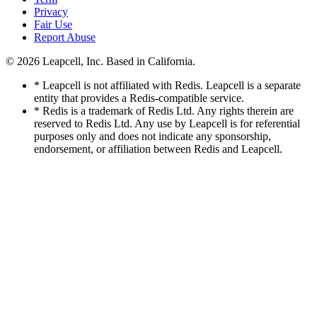
Privacy
Fair Use
Report Abuse
© 2026
Leapcell, Inc.
Based in California.
* Leapcell is not affiliated with Redis. Leapcell is a separate
entity that provides a Redis-compatible service.
* Redis is a trademark of Redis Ltd. Any rights therein are
reserved to Redis Ltd. Any use by Leapcell is for referential
purposes only and does not indicate any sponsorship,
endorsement, or affiliation between Redis and Leapcell.