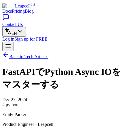
0.3
Leapcell
Docs
Pricing
Blog
Contact Us
EN
Log in
Sign up
for FREE
Back to Tech Articles
FastAPIでPython Async IOを
マスターする
Dec 27, 2024
# python
Emily Parker
Product Engineer · Leapcell