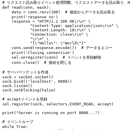
# リクエスト読み取りイベント処理関数。リクエストデータを読み取り、HT
def read(conn, mask):

    data = conn.recv(100)  # 接続からデータを読み取る

    print('response to')

    response = "HTTP/1.1 200 OK\r\n" \

            "Content-Type: application/json\r\n" \

            "Content-Length: 18\r\n" \

            "Connection: close\r\n" \

            "\r\n" \

            "{\"Hello\": \"World\"}"

    conn.send(response.encode())  # データをエコー

    print('Closing connection')

    sel.unregister(conn)  # イベントを登録解除

    conn.close()  # 接続を閉じる

# サーバーソケットを作成

sock = socket.socket()

sock.bind(('localhost', 8000))

sock.listen()

sock.setblocking(False)

# acceptイベントを登録

sel.register(sock, selectors.EVENT_READ, accept)

print("Server is running on port 8000...")

# イベントループ

while True:
