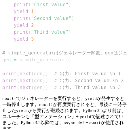
print
(
"First value"
)
yield
1
print
(
"Second value"
)
yield
2
print
(
"Third value"
)
yield
3
# simple_generatorはジェネレーター関数、genはジ
gen 
=
 simple_generator
(
)
print
(
next
(
gen
)
)
# 出力: First value \n 1
print
(
next
(
gen
)
)
# 出力: Second value \n 2
print
(
next
(
gen
)
)
# 出力: Third value \n 3
でジェネレーターを実行すると、
が発生すると
next()
yield
一時停止します。
が再度実行されると、最後に一時停
next()
止した
から実行が継続されます。Python 3.5より前は、
yield
コルーチンも「型アノテーション」+
で記述されてい
yeild
ました。Python 3.5以降では、
+
が使用され
async def
await
ます。