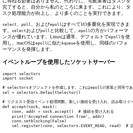
に尋ねる必要はありません。代わりに、宅配業者はタスクを
完了すると、自分から私のところに来ます。これにより、タ
スク処理能力が向上し、より多くのことを実行できます。
、
、および
はすべてI/O多重化を実現できま
select
poll
epoll
す。
および
と比較して、
の方がパフォーマ
select
poll
epoll
ンスが優れています。Linuxは通常、デフォルトで
を使
epoll
用し、macOSは
に似た
を使用し、同様のパフォ
epoll
kqueue
ーマンスを発揮します。
イベントループを使用したソケットサーバー
import selectors

import socket

# selectorsオブジェクトを作成します。これはepollの実装と同等であ
sel = selectors.DefaultSelector()

# リクエスト受信イベント処理関数。新しい接続を受け入れ、読み取りイベ
def accept(sock, mask):

    conn, addr = sock.accept()  # 接続を受け入れる

    print('Accepted connection from', addr)

    conn.setblocking(False)

    sel.register(conn, selectors.EVENT_READ, read)