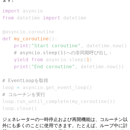
import
from
 datetime 
import
@asyncio
.
coroutine
def
my_coroutine
(
)
:
print
(
"Start coroutine"
,
 datetime
.
now
(
)
)
# asyncio.sleep(1)への非同期呼び出し：
yield
from
 asyncio
.
sleep
(
1
)
print
(
"End coroutine"
,
 datetime
.
now
(
)
)
# EventLoopを取得
loop 
=
 asyncio
.
get_event_loop
(
)
# コルーチンを実行
loop
.
run_until_complete
(
my_coroutine
(
)
)
loop
.
close
(
)
ジェネレーターの一時停止および再開機能は、コルーチン以
外にも多くのことに使用できます。たとえば、ループ中に計