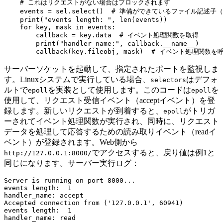
    # これはリクエストがない場合はブロックされます

    events = sel.select()  # 準備ができているファイル記述
    print("events length: ", len(events))

    for key, mask in events:

        callback = key.data  # イベント処理関数を取得

        print("handler_name:", callback.__name__)

サーバーソケットを起動して、指定されたポートを監視しま
す。Linuxシステムで実行している場合、
はデフォ
selectors
ルトで
を実装として使用します。このコードは
を
epoll
epoll
使用して、リクエスト受信イベント（acceptイベント）を登
録します。新しいリクエストが到着すると、
がトリガ
epoll
ーされてイベント処理関数が実行され、同時に、リクエスト
データを処理して応答するための読み取りイベント（readイ
ベント）が登録されます。Web側から
でアクセスすると、戻り値は例1と
http://127.0.0.1:8000/
同じになります。サーバー実行ログ：
Server is running on port 8000...

events length:  1

handler_name: accept

Accepted connection from ('127.0.0.1', 60941)

events length:  1

handler_name: read
