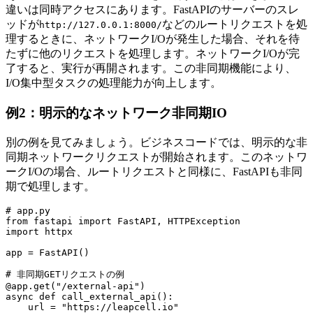
違いは同時アクセスにあります。FastAPIのサーバーのスレ
ッドが
などのルートリクエストを処
http://127.0.0.1:8000/
理するときに、ネットワークI/Oが発生した場合、それを待
たずに他のリクエストを処理します。ネットワークI/Oが完
了すると、実行が再開されます。この非同期機能により、
I/O集中型タスクの処理能力が向上します。
例2：明示的なネットワーク非同期IO
別の例を見てみましょう。ビジネスコードでは、明示的な非
同期ネットワークリクエストが開始されます。このネットワ
ークI/Oの場合、ルートリクエストと同様に、FastAPIも非同
期で処理します。
# app.py

from fastapi import FastAPI, HTTPException

import httpx

app = FastAPI()

# 非同期GETリクエストの例

@app.get("/external-api")

async def call_external_api():

    url = "https://leapcell.io"
