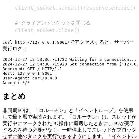
    client_socket
.
sendall
(
response
.
encode
(
)
)
# クライアントソケットを閉じる
    client_socket
.
close
(
)
でアクセスすると、サーバー
curl http://127.0.0.1:8001/
実行ログ：
2024-12-27 12:53:36.711732 Waiting for a connection...

2024-12-27 12:54:30.715928 Got connection from ('127.0.
Received: GET / HTTP/1.1

Host: 127.0.0.1:8001

User-Agent: curl/8.4.0

まとめ
非同期I/Oは、「コルーチン」と「イベントループ」を使用
して最下層で実装されます。「コルーチン」は、スレッドが
実行中にマークされたI/O操作に遭遇したときに、I/Oが完了
するのを待つ必要がなく、一時停止してスレッドがブロック
せずに他のタスクを実行できるようにします。「イベントル