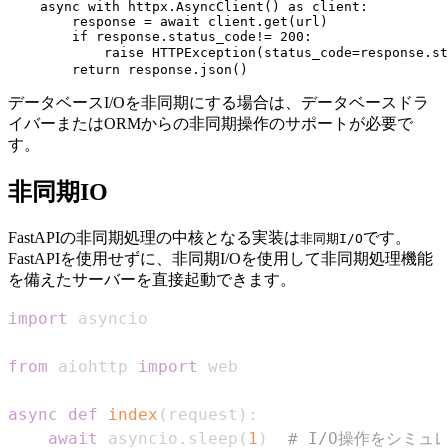
    async with httpx.AsyncClient() as client:

        response = await client.get(url)

        if response.status_code!= 200:

            raise HTTPException(status_code=respon
データベースI/Oを非同期にする場合は、データベースドラ
イバーまたはORMからの非同期操作のサポートが必要で
す。
非同期IO
FastAPIの非同期処理の中核となる実装は
です。
非同期I/O
FastAPIを使用せずに、非同期I/Oを使用して非同期処理機能
を備えたサーバーを直接起動できます。
import
from
 aiohttp 
import
async
def
index
(
request
)
:
await
 asyncio
.
sleep
(
1
)
# I/O操作をシミュ