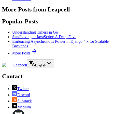
More Posts from Leapcell
Popular Posts
Understanding Timers in Go
Sandboxing in JavaScript: A Deep Dive
Embracing Asynchronous Power in Django 4.x for Scalable
Backends
More Posts
Leapcell
English
Contact
Twitter
Discord
Substack
Medium