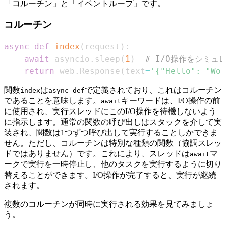
「コルーチン」と「イベントループ」です。
コルーチン
async
def
index
(
request
)
:
await
 asyncio
.
sleep
(
1
)
# I/O操作をシミュ
return
 web
.
Response
(
text
=
'{"Hello": "Wor
関数
は
で定義されており、これはコルーチン
index
async def
であることを意味します。
キーワードは、I/O操作の前
await
に使用され、実行スレッドにこのI/O操作を待機しないよう
に指示します。通常の関数の呼び出しはスタックを介して実
装され、関数は1つずつ呼び出して実行することしかできま
せん。ただし、コルーチンは特別な種類の関数（協調スレッ
ドではありません）です。これにより、スレッドは
マ
await
ークで実行を一時停止し、他のタスクを実行するように切り
替えることができます。I/O操作が完了すると、実行が継続
されます。
複数のコルーチンが同時に実行される効果を見てみましょ
う。