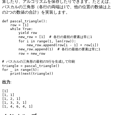
算したり、アルゴリズムを保存したりできます。たとえば、
パスカルの三角形（各行の両端は1で、他の位置の数値は上
の2つの数値の合計）を実装します。
def pascal_triangle():

    row = [1]

    while True:

        yield row

        new_row = [1]  # 各行の最初の要素は常に1

        for i in range(1, len(row)):

            new_row.append(row[i - 1] + row[i])

        new_row.append(1)  # 各行の最後の要素は常に1

        row = new_row

# パスカルの三角形の最初の5行を生成して印刷

triangle = pascal_triangle()

for _ in range(5):

出力
:
[1]

[1, 1]

[1, 2, 1]

[1, 3, 3, 1]
