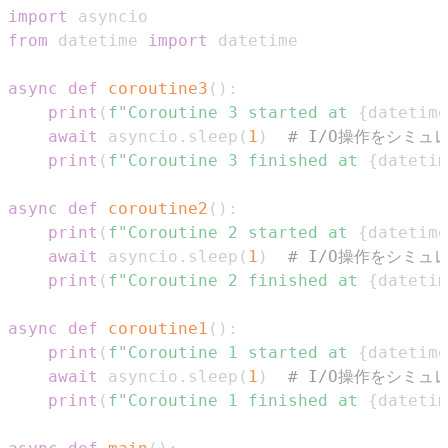
import
from
 datetime 
import
async
def
coroutine3
(
)
:
print
(
f"Coroutine 3 started at 
{
datetime
await
 asyncio
.
sleep
(
1
)
# I/O操作をシミュ
print
(
f"Coroutine 3 finished at 
{
datetim
async
def
coroutine2
(
)
:
print
(
f"Coroutine 2 started at 
{
datetime
await
 asyncio
.
sleep
(
1
)
# I/O操作をシミュ
print
(
f"Coroutine 2 finished at 
{
datetim
async
def
coroutine1
(
)
:
print
(
f"Coroutine 1 started at 
{
datetime
await
 asyncio
.
sleep
(
1
)
# I/O操作をシミュ
print
(
f"Coroutine 1 finished at 
{
datetim