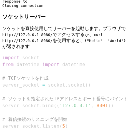
response to

ソケットサーバー
ソケットを直接使用してサーバーを起動します。ブラウザで
でアクセスするか、
http://127.0.0.1:8080/
curl
を使用すると、
http://127.0.0.1:8080/
{"Hello": "World"}
が返されます
import
from
 datetime 
import
# TCPソケットを作成
server_socket 
=
 socket
.
socket
(
)
# ソケットを指定されたIPアドレスとポート番号にバインド
server_socket
.
bind
(
(
'127.0.0.1'
,
8001
)
)
# 着信接続のリスニングを開始
server_socket
.
listen
(
5
)