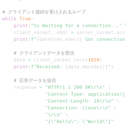
# クライアント接続を受け入れるループ
while
True
:
print
(
"%s Waiting for a connection..."
%
    client_socket
,
 addr 
=
 server_socket
.
acce
print
(
f"
{
datetime
.
now
(
)
}
 Got connection 
# クライアントデータを受信
    data 
=
 client_socket
.
recv
(
1024
)
print
(
f"Received: 
{
data
.
decode
(
)
}
"
)
# 応答データを送信
    response 
=
"HTTP/1.1 200 OK\r\n"
"Content-Type: application/js
"Content-Length: 18\r\n"
"Connection: close\r\n"
"\r\n"
"{\"Hello\": \"World\"}"