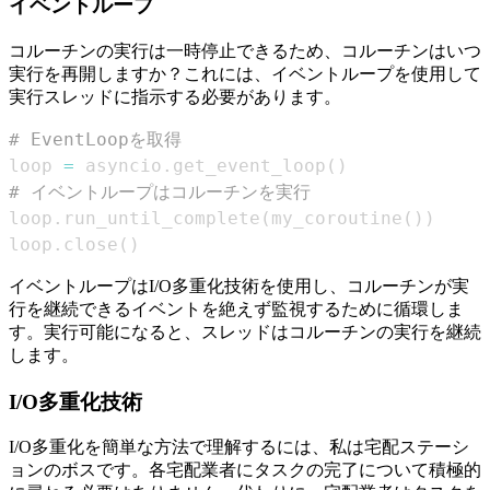
イベントループ
コルーチンの実行は一時停止できるため、コルーチンはいつ
実行を再開しますか？これには、イベントループを使用して
実行スレッドに指示する必要があります。
# EventLoopを取得
loop 
=
 asyncio
.
get_event_loop
(
)
# イベントループはコルーチンを実行
loop
.
run_until_complete
(
my_coroutine
(
)
)
loop
.
close
(
)
イベントループはI/O多重化技術を使用し、コルーチンが実
行を継続できるイベントを絶えず監視するために循環しま
す。実行可能になると、スレッドはコルーチンの実行を継続
します。
I/O多重化技術
I/O多重化を簡単な方法で理解するには、私は宅配ステーシ
ョンのボスです。各宅配業者にタスクの完了について積極的