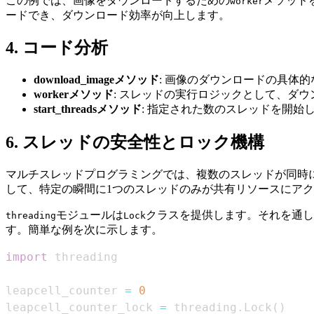
この例では、画像をダウンロードするための
メソッド
worker
ードでき、ダウンロード効率が向上します。
4. コード分析
download_imageメソッド
: 画像のダウンロードの具体
workerメソッド
: スレッドの実行ロジックとして、ダ
start_threadsメソッド
: 指定された数のスレッドを開始
6. スレッドの安全性とロック機構
マルチスレッドプログラミングでは、複数のスレッドが同時
して、特定の瞬間に1つのスレッドのみが共有リソースにア
モジュールは
クラスを提供します。それを通し
threading
Lock
す。簡単な例を次に示します。
import
leapcell_counter 
=
0
leapcell_counter_lock 
=
 threading
.
Lock
(
)