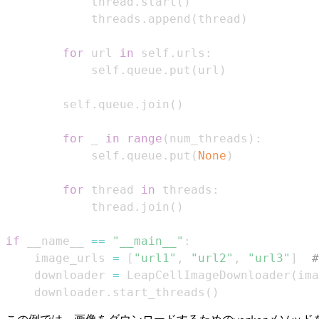
            thread
.
start
(
)
            threads
.
append
(
thread
)
for
 url 
in
 self
.
urls
:
            self
.
queue
.
put
(
url
)
        self
.
queue
.
join
(
)
for
 _ 
in
range
(
num_threads
)
:
            self
.
queue
.
put
(
None
)
for
 thread 
in
 threads
:
            thread
.
join
(
)
if
 __name__ 
==
"__main__"
:
    image_urls 
=
[
"url1"
,
"url2"
,
"url3"
]
    downloader 
=
 LeapCellImageDownloader
(
ima
    downloader
.
start_threads
(
)