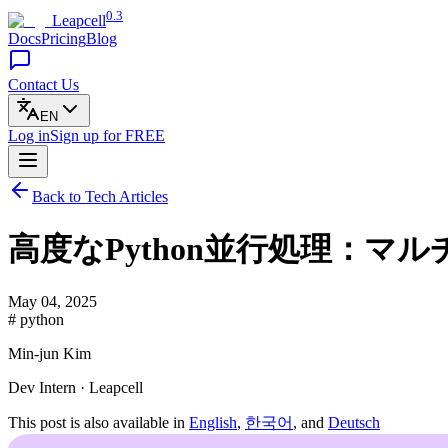
0.3
Leapcell
Docs
Pricing
Blog
Contact Us
EN
Log in
Sign up
for FREE
Back to Tech Articles
高度なPython並行処理：マルチ
May 04, 2025
# python
Min-jun Kim
Dev Intern · Leapcell
This post is also available in
English
,
한국어
, and
Deutsch