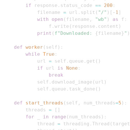
if
 response
.
status_code 
==
200
:
            filename 
=
 url
.
split
(
"/"
)
[
-
1
]
with
open
(
filename
,
"wb"
)
as
 f
:
                f
.
write
(
response
.
content
)
print
(
f"Downloaded: 
{
filename
}
"
)
def
worker
(
self
)
:
while
True
:
            url 
=
 self
.
queue
.
get
(
)
if
 url 
is
None
:
break
            self
.
download_image
(
url
)
            self
.
queue
.
task_done
(
)
def
start_threads
(
self
,
 num_threads
=
5
)
:
        threads 
=
[
]
for
 _ 
in
range
(
num_threads
)
:
            thread 
=
 threading
.
Thread
(
target