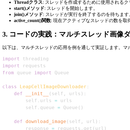
Threadクラス
: スレッドを作成するために使用されるク
start()メソッド
: スレッドを開始します。
join()メソッド
: スレッドが実行を終了するのを待ちます
active_count()関数
: 現在アクティブなスレッドの数を取
3. コードの実践：マルチスレッド画像
以下は、マルチスレッドの応用を例を通して実証します。マ
import
import
from
 queue 
import
class
LeapCellImageDownloader
:
def
__init__
(
self
,
 urls
)
:
        self
.
urls 
=
        self
.
queue 
=
 Queue
(
)
def
download_image
(
self
,
 url
)
:
        response 
=
 requests
.
get
(
url
)