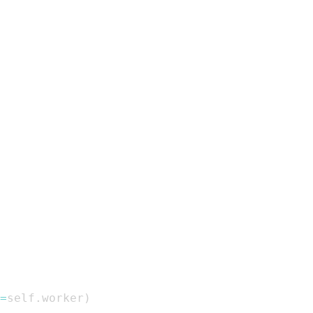
=
self
.
worker
)