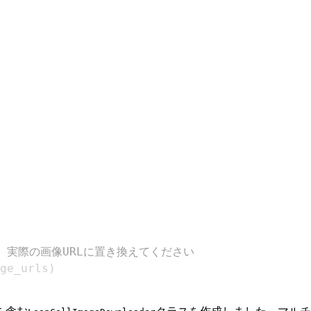
# 実際の画像URLに置き換えてください
ge_urls
)