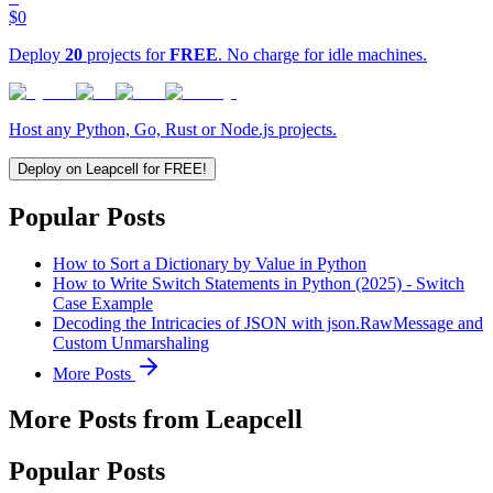
$0
Deploy
20
projects for
FREE
. No charge for idle machines.
Host any Python, Go, Rust or Node.js projects.
Deploy on Leapcell for FREE!
Popular Posts
How to Sort a Dictionary by Value in Python
How to Write Switch Statements in Python (2025) - Switch
Case Example
Decoding the Intricacies of JSON with json.RawMessage and
Custom Unmarshaling
More Posts
More Posts from Leapcell
Popular Posts