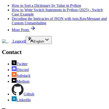
How to Sort a Dictionary by Value in Python
How to Write Switch Statements in Python (2025) - Switch
Case Example
Decoding the Intricacies of JSON with json.RawMessage and
Custom Unmarshaling
More Posts
Leapcell
English
Contact
Twitter
Discord
Substack
Medium
Github
LinkedIn