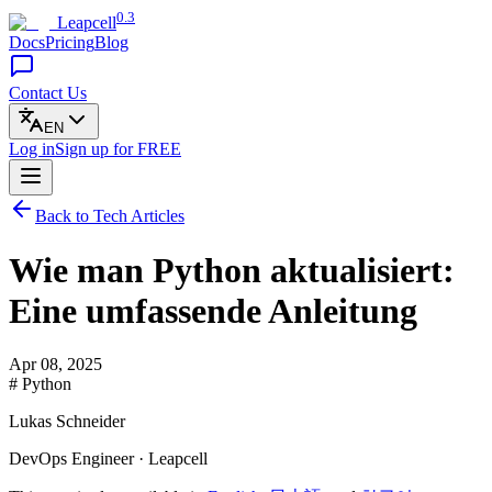
0.3
Leapcell
Docs
Pricing
Blog
Contact Us
EN
Log in
Sign up
for FREE
Back to Tech Articles
Wie man Python aktualisiert:
Eine umfassende Anleitung
Apr 08, 2025
# Python
Lukas Schneider
DevOps Engineer · Leapcell