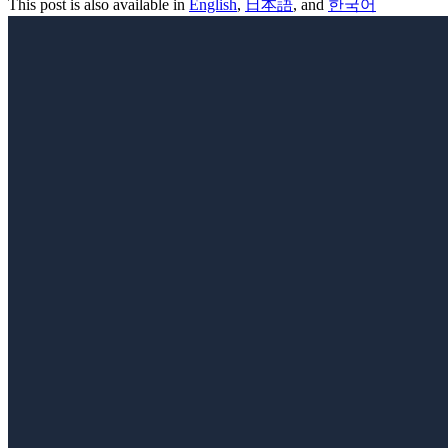
This post is also available in
English
,
日本語
, and
한국어