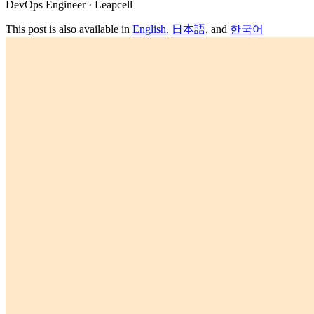
DevOps Engineer · Leapcell
This post is also available in
English
,
日本語
, and
한국어