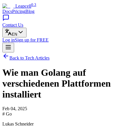
0.3
Leapcell
Docs
Pricing
Blog
Contact Us
EN
Log in
Sign up
for FREE
Back to Tech Articles
Wie man Golang auf
verschiedenen Plattformen
installiert
Feb 04, 2025
# Go
Lukas Schneider