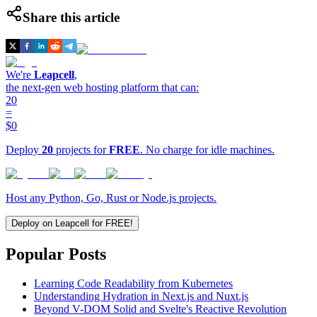
Share this article
We're
Leapcell
,
the next-gen web hosting platform that can:
20
=
$0
Deploy
20
projects for
FREE
. No charge for idle machines.
Host any Python, Go, Rust or Node.js projects.
Deploy on Leapcell for FREE!
Popular Posts
Learning Code Readability from Kubernetes
Understanding Hydration in Next.js and Nuxt.js
Beyond V-DOM Solid and Svelte's Reactive Revolution