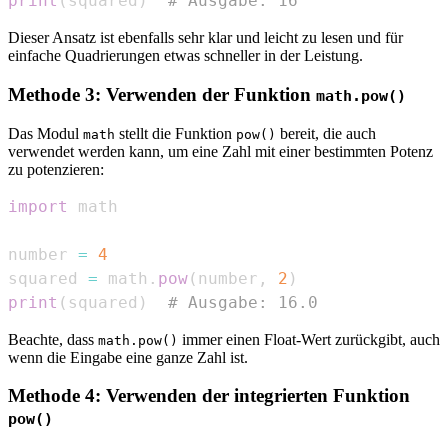
print
(
squared
)
# Ausgabe: 16
Dieser Ansatz ist ebenfalls sehr klar und leicht zu lesen und für
einfache Quadrierungen etwas schneller in der Leistung.
Methode 3: Verwenden der Funktion
math.pow()
Das Modul
stellt die Funktion
bereit, die auch
math
pow()
verwendet werden kann, um eine Zahl mit einer bestimmten Potenz
zu potenzieren:
import
number 
=
4
squared 
=
 math
.
pow
(
number
,
2
)
print
(
squared
)
# Ausgabe: 16.0
Beachte, dass
immer einen Float-Wert zurückgibt, auch
math.pow()
wenn die Eingabe eine ganze Zahl ist.
Methode 4: Verwenden der integrierten Funktion
pow()