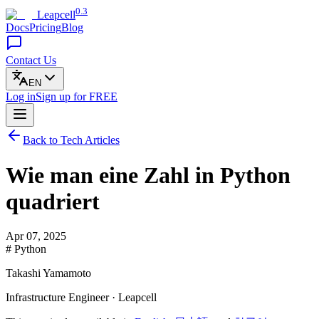
0.3
Leapcell
Docs
Pricing
Blog
Contact Us
EN
Log in
Sign up
for FREE
Back to Tech Articles
Wie man eine Zahl in Python
quadriert
Apr 07, 2025
# Python
Takashi Yamamoto
Infrastructure Engineer · Leapcell