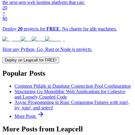
the next-gen web hosting platform that can:
20
=
$0
Deploy
20
projects for
FREE
. No charge for idle machines.
Host any Python, Go, Rust or Node.js projects.
Deploy on Leapcell for FREE!
Popular Posts
Common Pitfalls in Database Connection Pool Configuration
Structuring Go Monolithic Web Applications for Cohesive
and Loosely Coupled Code
Async Programming in Rust: Composing Futures with join!,
try_join!, and select!
More Posts
More Posts from Leapcell