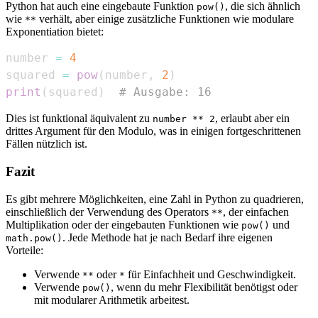
Python hat auch eine eingebaute Funktion
, die sich ähnlich
pow()
wie
verhält, aber einige zusätzliche Funktionen wie modulare
**
Exponentiation bietet:
number 
=
4
squared 
=
pow
(
number
,
2
)
print
(
squared
)
# Ausgabe: 16
Dies ist funktional äquivalent zu
, erlaubt aber ein
number ** 2
drittes Argument für den Modulo, was in einigen fortgeschrittenen
Fällen nützlich ist.
Fazit
Es gibt mehrere Möglichkeiten, eine Zahl in Python zu quadrieren,
einschließlich der Verwendung des Operators
, der einfachen
**
Multiplikation oder der eingebauten Funktionen wie
und
pow()
. Jede Methode hat je nach Bedarf ihre eigenen
math.pow()
Vorteile:
Verwende
oder
für Einfachheit und Geschwindigkeit.
**
*
Verwende
, wenn du mehr Flexibilität benötigst oder
pow()
mit modularer Arithmetik arbeitest.