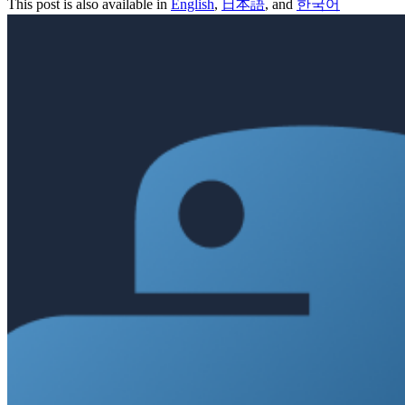
This post is also available in
English
,
日本語
, and
한국어