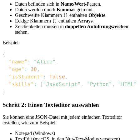
Daten befinden sich in
Name/Wert
-Paaren.
Daten werden durch
Kommas
getrennt.
Geschweifte Klammern
enthalten
Objekte
.
{}
Eckige Klammern
enthalten
Arrays
.
[]
Zeichenketten müssen in
doppelten Anführungszeichen
stehen.
Beispiel:
{
"name"
:
"Alice"
,
"age"
:
30
,
"isStudent"
:
false
,
"skills"
:
[
"JavaScript"
,
"Python"
,
"HTML"
]
}
Schritt 2: Einen Texteditor auswählen
Sie können eine JSON-Datei mit jedem einfachen Texteditor
erstellen, wie zum Beispiel:
Notepad (Windows)
TextEdit (macOS, in den Nur-Text-Modus versetzen)