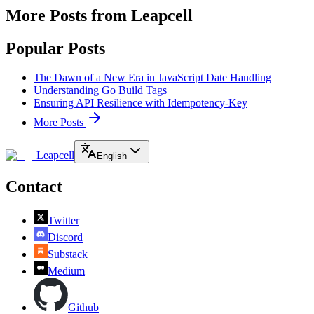
More Posts from Leapcell
Popular Posts
The Dawn of a New Era in JavaScript Date Handling
Understanding Go Build Tags
Ensuring API Resilience with Idempotency-Key
More Posts
Leapcell
English
Contact
Twitter
Discord
Substack
Medium
Github