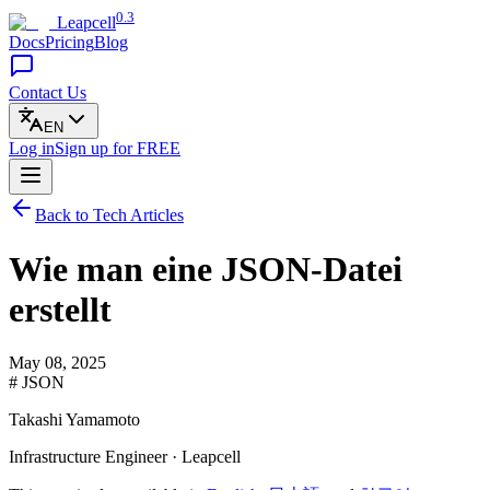
0.3
Leapcell
Docs
Pricing
Blog
Contact Us
EN
Log in
Sign up
for FREE
Back to Tech Articles
Wie man eine JSON-Datei
erstellt
May 08, 2025
# JSON
Takashi Yamamoto
Infrastructure Engineer · Leapcell