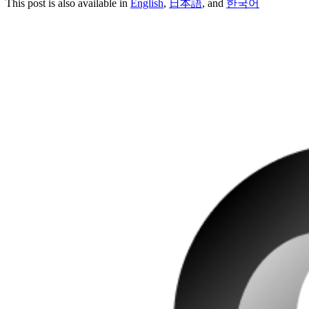
This post is also available in
English
,
日本語
, and
한국어