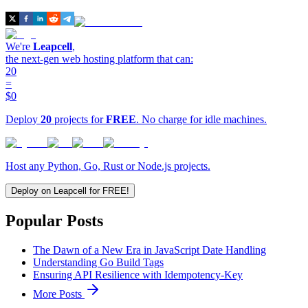
We're
Leapcell
,
the next-gen web hosting platform that can:
20
=
$0
Deploy
20
projects for
FREE
. No charge for idle machines.
Host any Python, Go, Rust or Node.js projects.
Deploy on Leapcell for FREE!
Popular Posts
The Dawn of a New Era in JavaScript Date Handling
Understanding Go Build Tags
Ensuring API Resilience with Idempotency-Key
More Posts