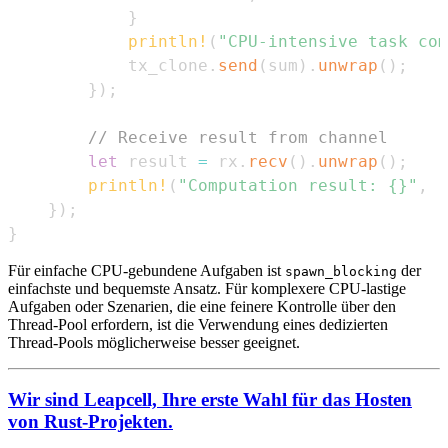
}
println!
(
"CPU-intensive task com
            tx_clone
.
send
(
sum
)
.
unwrap
(
)
;
}
)
;
// Receive result from channel
let
 result 
=
 rx
.
recv
(
)
.
unwrap
(
)
;
println!
(
"Computation result: {}"
,
 r
}
)
;
}
Für einfache CPU-gebundene Aufgaben ist
der
spawn_blocking
einfachste und bequemste Ansatz. Für komplexere CPU-lastige
Aufgaben oder Szenarien, die eine feinere Kontrolle über den
Thread-Pool erfordern, ist die Verwendung eines dedizierten
Thread-Pools möglicherweise besser geeignet.
Wir sind Leapcell, Ihre erste Wahl für das Hosten
von Rust-Projekten.