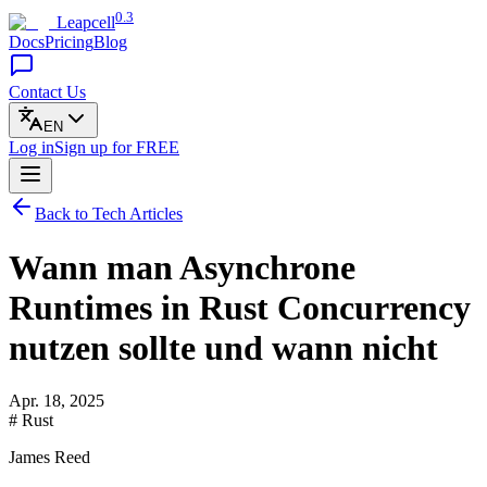
0.3
Leapcell
Docs
Pricing
Blog
Contact Us
EN
Log in
Sign up
for FREE
Back to Tech Articles
Wann man Asynchrone
Runtimes in Rust Concurrency
nutzen sollte und wann nicht
Apr. 18, 2025
# Rust
James Reed