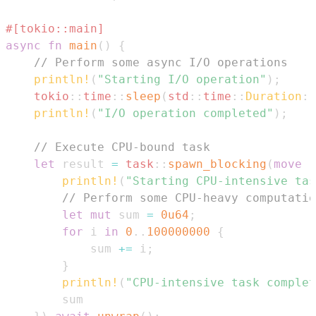
#[tokio::main]
async
fn
main
(
)
{
// Perform some async I/O operations
println!
(
"Starting I/O operation"
)
;
tokio
::
time
::
sleep
(
std
::
time
::
Duration
::
println!
(
"I/O operation completed"
)
;
// Execute CPU-bound task
let
 result 
=
task
::
spawn_blocking
(
move
|
println!
(
"Starting CPU-intensive tas
// Perform some CPU-heavy computatio
let
mut
 sum 
=
0u64
;
for
 i 
in
0
..
100000000
{
            sum 
+=
 i
;
}
println!
(
"CPU-intensive task complet