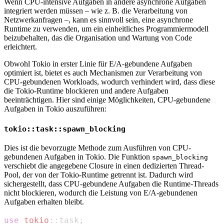
Wenn CPU-intensive Aufgaben in andere asynchrone Aufgaben
integriert werden müssen – wie z. B. die Verarbeitung von
Netzwerkanfragen –, kann es sinnvoll sein, eine asynchrone
Runtime zu verwenden, um ein einheitliches Programmiermodell
beizubehalten, das die Organisation und Wartung von Code
erleichtert.
Obwohl Tokio in erster Linie für E/A-gebundene Aufgaben
optimiert ist, bietet es auch Mechanismen zur Verarbeitung von
CPU-gebundenen Workloads, wodurch verhindert wird, dass diese
die Tokio-Runtime blockieren und andere Aufgaben
beeinträchtigen. Hier sind einige Möglichkeiten, CPU-gebundene
Aufgaben in Tokio auszuführen:
tokio::task::spawn_blocking
Dies ist die bevorzugte Methode zum Ausführen von CPU-
gebundenen Aufgaben in Tokio. Die Funktion
spawn_blocking
verschiebt die angegebene Closure in einen dedizierten Thread-
Pool, der von der Tokio-Runtime getrennt ist. Dadurch wird
sichergestellt, dass CPU-gebundene Aufgaben die Runtime-Threads
nicht blockieren, wodurch die Leistung von E/A-gebundenen
Aufgaben erhalten bleibt.
use
tokio
::
task
;