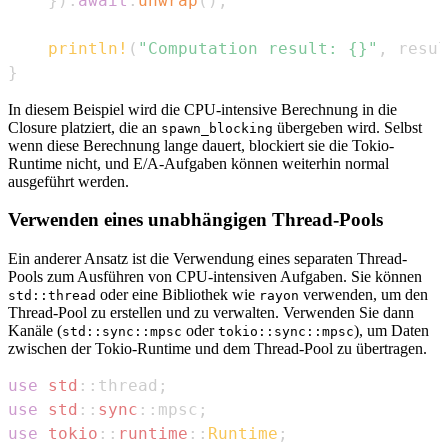
}
)
.
await
.
unwrap
(
)
;
println!
(
"Computation result: {}"
,
 resul
}
In diesem Beispiel wird die CPU-intensive Berechnung in die
Closure platziert, die an
übergeben wird. Selbst
spawn_blocking
wenn diese Berechnung lange dauert, blockiert sie die Tokio-
Runtime nicht, und E/A-Aufgaben können weiterhin normal
ausgeführt werden.
Verwenden eines unabhängigen Thread-Pools
Ein anderer Ansatz ist die Verwendung eines separaten Thread-
Pools zum Ausführen von CPU-intensiven Aufgaben. Sie können
oder eine Bibliothek wie
verwenden, um den
std::thread
rayon
Thread-Pool zu erstellen und zu verwalten. Verwenden Sie dann
Kanäle (
oder
), um Daten
std::sync::mpsc
tokio::sync::mpsc
zwischen der Tokio-Runtime und dem Thread-Pool zu übertragen.
use
std
::
thread
;
use
std
::
sync
::
mpsc
;
use
tokio
::
runtime
::
Runtime
;