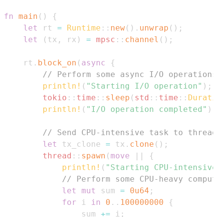
fn
main
(
)
{
let
 rt 
=
Runtime
::
new
(
)
.
unwrap
(
)
;
let
(
tx
,
 rx
)
=
mpsc
::
channel
(
)
;
    rt
.
block_on
(
async
{
// Perform some async I/O operations
println!
(
"Starting I/O operation"
)
;
tokio
::
time
::
sleep
(
std
::
time
::
Durati
println!
(
"I/O operation completed"
)
;
// Send CPU-intensive task to thread
let
 tx_clone 
=
 tx
.
clone
(
)
;
thread
::
spawn
(
move
|
|
{
println!
(
"Starting CPU-intensive
// Perform some CPU-heavy comput
let
mut
 sum 
=
0u64
;
for
 i 
in
0
..
100000000
{
                sum 
+=
 i
;