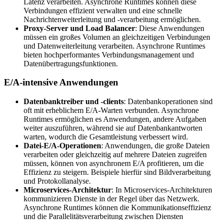
Latenz verarbeiten. Asynchrone Runtimes können diese
Verbindungen effizient verwalten und eine schnelle
Nachrichtenweiterleitung und -verarbeitung ermöglichen.
Proxy-Server und Load Balancer
: Diese Anwendungen
müssen ein großes Volumen an gleichzeitigen Verbindungen
und Datenweiterleitung verarbeiten. Asynchrone Runtimes
bieten hochperformantes Verbindungsmanagement und
Datenübertragungsfunktionen.
E/A-intensive Anwendungen
Datenbanktreiber und -clients
: Datenbankoperationen sind
oft mit erheblichem E/A-Warten verbunden. Asynchrone
Runtimes ermöglichen es Anwendungen, andere Aufgaben
weiter auszuführen, während sie auf Datenbankantworten
warten, wodurch die Gesamtleistung verbessert wird.
Datei-E/A-Operationen
: Anwendungen, die große Dateien
verarbeiten oder gleichzeitig auf mehrere Dateien zugreifen
müssen, können von asynchronem E/A profitieren, um die
Effizienz zu steigern. Beispiele hierfür sind Bildverarbeitung
und Protokollanalyse.
Microservices-Architektur
: In Microservices-Architekturen
kommunizieren Dienste in der Regel über das Netzwerk.
Asynchrone Runtimes können die Kommunikationseffizienz
und die Parallelitätsverarbeitung zwischen Diensten