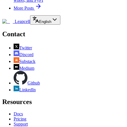
wheel, and PyPI
More Posts
Leapcell
English
Contact
Twitter
Discord
Substack
Medium
Github
LinkedIn
Resources
Docs
Pricing
Support