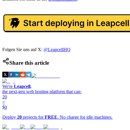
Folgen Sie uns auf X:
@LeapcellHQ
Share this article
We're
Leapcell
,
the next-gen web hosting platform that can:
20
=
$0
Deploy
20
projects for
FREE
. No charge for idle machines.