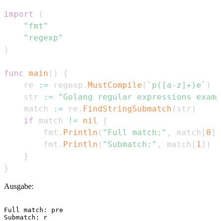
import
(
"fmt"
"regexp"
)
func
main
(
)
{
    re 
:=
 regexp
.
MustCompile
(
`p([a-z]+)e`
)
    str 
:=
"Golang regular expressions examp
    match 
:=
 re
.
FindStringSubmatch
(
str
)
if
 match 
!=
nil
{
        fmt
.
Println
(
"Full match:"
,
 match
[
0
]
)
        fmt
.
Println
(
"Submatch:"
,
 match
[
1
]
)
}
}
Ausgabe:
Full match: pre
