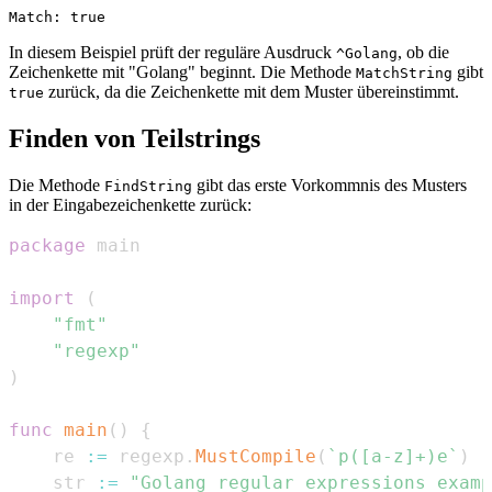
In diesem Beispiel prüft der reguläre Ausdruck
, ob die
^Golang
Zeichenkette mit "Golang" beginnt. Die Methode
gibt
MatchString
zurück, da die Zeichenkette mit dem Muster übereinstimmt.
true
Finden von Teilstrings
Die Methode
gibt das erste Vorkommnis des Musters
FindString
in der Eingabezeichenkette zurück:
package
import
(
"fmt"
"regexp"
)
func
main
(
)
{
    re 
:=
 regexp
.
MustCompile
(
`p([a-z]+)e`
)
    str 
:=
"Golang regular expressions examp