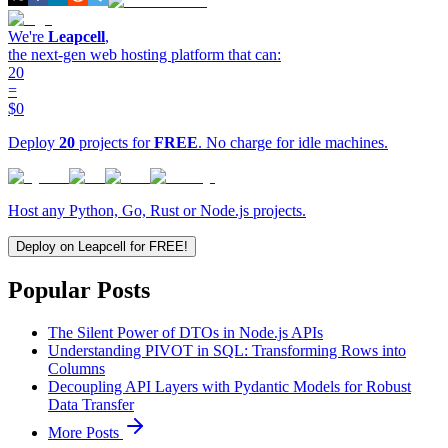
We're
Leapcell
,
the next-gen web hosting platform that can:
20
=
$0
Deploy
20
projects for
FREE
. No charge for idle machines.
Host any Python, Go, Rust or Node.js projects.
Deploy on Leapcell for FREE!
Popular Posts
The Silent Power of DTOs in Node.js APIs
Understanding PIVOT in SQL: Transforming Rows into
Columns
Decoupling API Layers with Pydantic Models for Robust
Data Transfer
More Posts