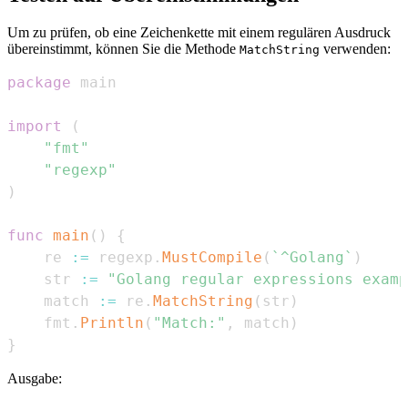
Um zu prüfen, ob eine Zeichenkette mit einem regulären Ausdruck
übereinstimmt, können Sie die Methode
verwenden:
MatchString
package
import
(
"fmt"
"regexp"
)
func
main
(
)
{
    re 
:=
 regexp
.
MustCompile
(
`^Golang`
)
    str 
:=
"Golang regular expressions examp
    match 
:=
 re
.
MatchString
(
str
)
    fmt
.
Println
(
"Match:"
,
 match
)
}
Ausgabe: