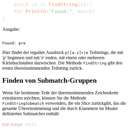
    match 
:=
 re
.
FindString
(
str
)
    fmt
.
Println
(
"Found:"
,
 match
)
}
Ausgabe:
Hier findet der reguläre Ausdruck
Teilstrings, die mit
p([a-z]+)e
'p' beginnen und mit 'e' enden, mit einem oder mehreren
Kleinbuchstaben dazwischen. Die Methode
gibt den
FindString
ersten übereinstimmenden Teilstring zurück.
Finden von Submatch-Gruppen
Wenn Sie bestimmte Teile der übereinstimmenden Zeichenkette
extrahieren möchten, können Sie die Methode
verwenden, die ein Slice zurückgibt, das die
FindStringSubmatch
gesamte Übereinstimmung und die durch Klammern im Muster
definierten Submatches enthält:
package