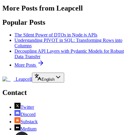
More Posts from Leapcell
Popular Posts
The Silent Power of DTOs in Node.js APIs
Understanding PIVOT in SQL: Transforming Rows into
Columns
Decoupling API Layers with Pydantic Models for Robust
Data Transfer
More Posts
Leapcell
English
Contact
Twitter
Discord
Substack
Medium