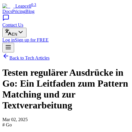
0.3
Leapcell
Docs
Pricing
Blog
Contact Us
EN
Log in
Sign up
for FREE
Back to Tech Articles
Testen regulärer Ausdrücke in
Go: Ein Leitfaden zum Pattern
Matching und zur
Textverarbeitung
Mar 02, 2025
# Go