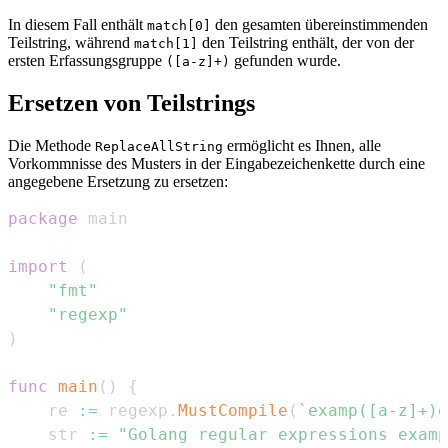
In diesem Fall enthält
den gesamten übereinstimmenden
match[0]
Teilstring, während
den Teilstring enthält, der von der
match[1]
ersten Erfassungsgruppe
gefunden wurde.
([a-z]+)
Ersetzen von Teilstrings
Die Methode
ermöglicht es Ihnen, alle
ReplaceAllString
Vorkommnisse des Musters in der Eingabezeichenkette durch eine
angegebene Ersetzung zu ersetzen:
package
import
(
"fmt"
"regexp"
)
func
main
(
)
{
    re 
:=
 regexp
.
MustCompile
(
`examp([a-z]+)e
    str 
:=
"Golang regular expressions examp