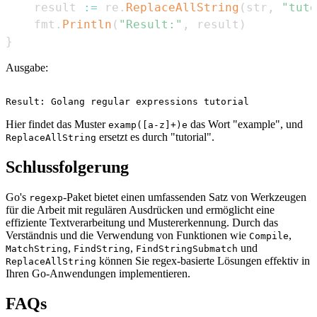
    result 
:=
 re
.
ReplaceAllString
(
str
,
"tuto
    fmt
.
Println
(
"Result:"
,
 result
)
}
Ausgabe:
Hier findet das Muster
das Wort "example", und
examp([a-z]+)e
ersetzt es durch "tutorial".
ReplaceAllString
Schlussfolgerung
Go's
-Paket bietet einen umfassenden Satz von Werkzeugen
regexp
für die Arbeit mit regulären Ausdrücken und ermöglicht eine
effiziente Textverarbeitung und Mustererkennung. Durch das
Verständnis und die Verwendung von Funktionen wie
,
Compile
,
,
und
MatchString
FindString
FindStringSubmatch
können Sie regex-basierte Lösungen effektiv in
ReplaceAllString
Ihren Go-Anwendungen implementieren.
FAQs