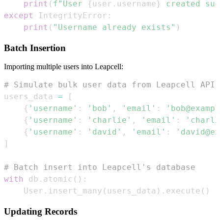
print
(
f"User 
{
user
.
username
}
 created suc
except
 IntegrityError
:
print
(
"Username already exists"
)
Batch Insertion
Importing multiple users into Leapcell:
# Simulate bulk user data from Leapcell API
users_data 
=
[
{
'username'
:
'bob'
,
'email'
:
'bob@exampl
{
'username'
:
'charlie'
,
'email'
:
'charli
{
'username'
:
'david'
,
'email'
:
'david@ex
]
# Batch insert into Leapcell's database
with
 db
.
atomic
(
)
:
    User
.
insert_many
(
users_data
)
.
execute
(
)
Updating Records