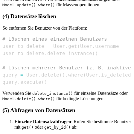
für Massenoperationen.
Model.update().where()
(4) Datensätze löschen
So entfernen Sie Benutzer von der Plattform:
# Löschen eines einzelnen Benutzers
user_to_delete 
=
 User
.
get
(
User
.
username 
==
'
user_to_delete
.
delete_instance
(
)
# Löschen mehrerer Benutzer (z. B. inaktive 
query 
=
 User
.
delete
(
)
.
where
(
User
.
is_deleted 
query
.
execute
(
)
Verwenden Sie
für einzelne Datensätze oder
delete_instance()
für bedingte Löschungen.
Model.delete().where()
(5) Abfragen von Datensätzen
Einzelne Datensatzabfragen
: Rufen Sie bestimmte Benutzer
mit
oder
ab:
get()
get_by_id()