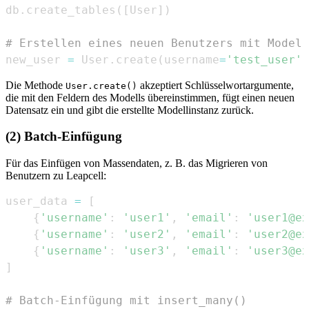
db
.
create_tables
(
[
User
]
)
# Erstellen eines neuen Benutzers mit Model.
new_user 
=
 User
.
create
(
username
=
'test_user'
,
Die Methode
akzeptiert Schlüsselwortargumente,
User.create()
die mit den Feldern des Modells übereinstimmen, fügt einen neuen
Datensatz ein und gibt die erstellte Modellinstanz zurück.
(2) Batch-Einfügung
Für das Einfügen von Massendaten, z. B. das Migrieren von
Benutzern zu Leapcell:
user_data 
=
[
{
'username'
:
'user1'
,
'email'
:
'user1@ex
{
'username'
:
'user2'
,
'email'
:
'user2@ex
{
'username'
:
'user3'
,
'email'
:
'user3@ex
]
# Batch-Einfügung mit insert_many()