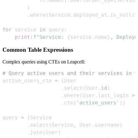
            fn
.
RANK
(
)
.
over
(
order_by
=
[
Service
)
.
where
(
Service
.
deployed_at
.
is_null
(
F
for
 service 
in
 query
:
print
(
f"Service: 
{
service
.
name
}
, Deploym
Common Table Expressions
Complex queries using CTEs on Leapcell:
# Query active users and their services in t
active_users_cte 
=
(
.
select
(
User
.
id
)
.
where
(
User
.
last_login 
>
 
.
cte
(
'active_users'
)
)
query 
=
(
.
select
(
Service
,
 User
.
username
)
.
join
(
User
)