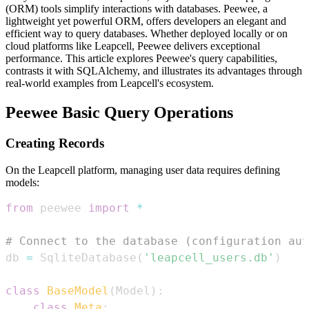
(ORM) tools simplify interactions with databases. Peewee, a
lightweight yet powerful ORM, offers developers an elegant and
efficient way to query databases. Whether deployed locally or on
cloud platforms like Leapcell, Peewee delivers exceptional
performance. This article explores Peewee's query capabilities,
contrasts it with SQLAlchemy, and illustrates its advantages through
real-world examples from Leapcell's ecosystem.
Peewee Basic Query Operations
Creating Records
On the Leapcell platform, managing user data requires defining
models:
from
 peewee 
import
*
# Connect to the database (configuration au
db 
=
 SqliteDatabase
(
'leapcell_users.db'
)
class
BaseModel
(
Model
)
:
class
Meta
: