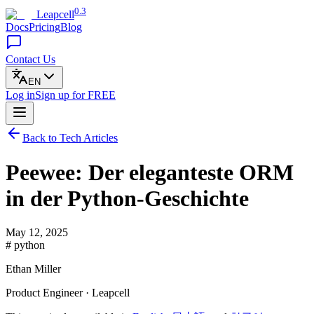
0.3
Leapcell
Docs
Pricing
Blog
Contact Us
EN
Log in
Sign up
for FREE
Back to Tech Articles
Peewee: Der eleganteste ORM
in der Python-Geschichte
May 12, 2025
# python
Ethan Miller
Product Engineer · Leapcell