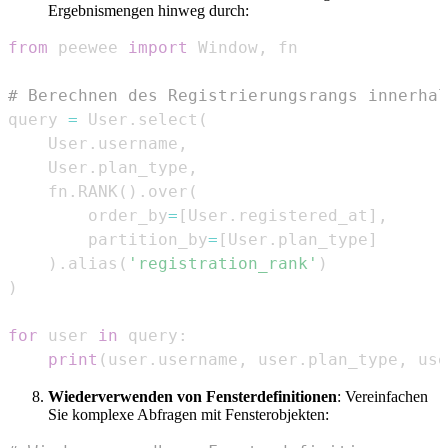
Ergebnismengen hinweg durch:
from
 peewee 
import
 Window
,
# Berechnen des Registrierungsrangs innerhal
query 
=
 User
.
select
(
    User
.
username
,
    User
.
plan_type
,
    fn
.
RANK
(
)
.
over
(
        order_by
=
[
User
.
registered_at
]
,
        partition_by
=
[
User
.
plan_type
]
)
.
alias
(
'registration_rank'
)
)
for
 user 
in
 query
:
print
(
user
.
username
,
 user
.
plan_type
,
 use
Wiederverwenden von Fensterdefinitionen
: Vereinfachen
Sie komplexe Abfragen mit Fensterobjekten: