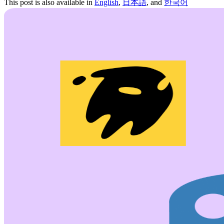
This post is also available in
English
,
日本語
, and
한국어