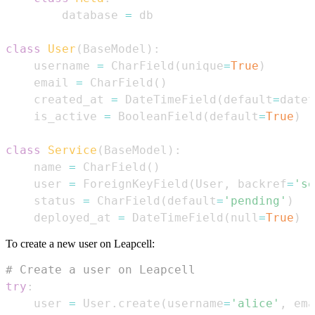
        database 
=
class
User
(
BaseModel
)
:
    username 
=
 CharField
(
unique
=
True
)
    email 
=
 CharField
(
)
    created_at 
=
 DateTimeField
(
default
=
datet
    is_active 
=
 BooleanField
(
default
=
True
)
class
Service
(
BaseModel
)
:
    name 
=
 CharField
(
)
    user 
=
 ForeignKeyField
(
User
,
 backref
=
'se
    status 
=
 CharField
(
default
=
'pending'
)
    deployed_at 
=
 DateTimeField
(
null
=
True
)
To create a new user on Leapcell:
# Create a user on Leapcell
try
:
    user 
=
 User
.
create
(
username
=
'alice'
,
 ema