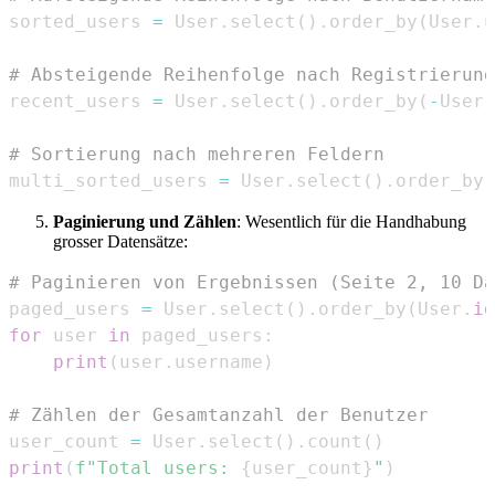
sorted_users 
=
 User
.
select
(
)
.
order_by
(
User
.
u
# Absteigende Reihenfolge nach Registrierung
recent_users 
=
 User
.
select
(
)
.
order_by
(
-
User
.
# Sortierung nach mehreren Feldern
multi_sorted_users 
=
 User
.
select
(
)
.
order_by
(
Paginierung und Zählen
: Wesentlich für die Handhabung
grosser Datensätze:
# Paginieren von Ergebnissen (Seite 2, 10 Da
paged_users 
=
 User
.
select
(
)
.
order_by
(
User
.
id
for
 user 
in
 paged_users
:
print
(
user
.
username
)
# Zählen der Gesamtanzahl der Benutzer
user_count 
=
 User
.
select
(
)
.
count
(
)
print
(
f"Total users: 
{
user_count
}
"
)