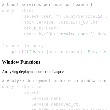
# Count services per user on Leapcell
query 
=
(
.
select
(
User
,
 fn
.
Count
(
Service
.
id
)
.
a
.
join
(
Service
,
 JOIN
.
LEFT_OUTER
)
.
group_by
(
User
)
.
order_by
(
SQL
(
'service_count'
)
.
desc
(
for
 user 
in
 query
:
print
(
f"User: 
{
user
.
username
}
, Services:
Window Functions
Analyzing deployment order on Leapcell:
# Analyze deployment order with window funct
query 
=
(
.
select
(
            Service
.
name
,
            Service
.
deployed_at
,