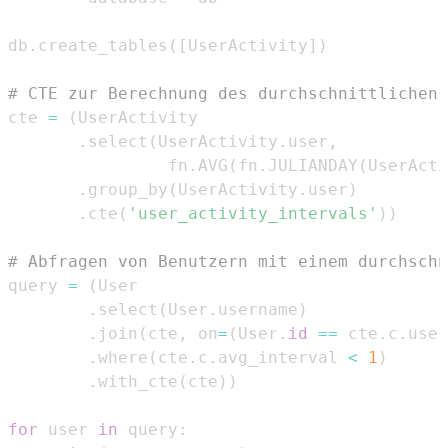
db
.
create_tables
(
[
UserActivity
]
)
# CTE zur Berechnung des durchschnittlichen 
cte 
=
(
.
select
(
UserActivity
.
user
,
                fn
.
AVG
(
fn
.
JULIANDAY
(
UserActi
.
group_by
(
UserActivity
.
user
)
.
cte
(
'user_activity_intervals'
)
)
# Abfragen von Benutzern mit einem durchschn
query 
=
(
.
select
(
User
.
username
)
.
join
(
cte
,
 on
=
(
User
.
id
==
 cte
.
c
.
user
.
where
(
cte
.
c
.
avg_interval 
<
1
)
.
with_cte
(
cte
)
)
for
 user 
in
 query
: