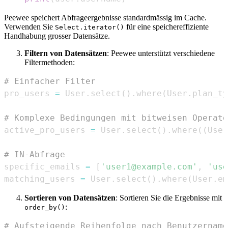
Peewee speichert Abfrageergebnisse standardmässig im Cache.
Verwenden Sie
für eine speichereffiziente
Select.iterator()
Handhabung grosser Datensätze.
Filtern von Datensätzen
: Peewee unterstützt verschiedene
Filtermethoden:
# Einfacher Filter
pro_users 
=
 User
.
select
(
)
.
where
(
User
.
plan_ty
# Komplexe Bedingungen mit bitweisen Operato
active_pro_users 
=
 User
.
select
(
)
.
where
(
(
User
# IN-Abfrage
specific_emails 
=
[
'user1@example.com'
,
'use
matching_users 
=
 User
.
select
(
)
.
where
(
User
.
em
Sortieren von Datensätzen
: Sortieren Sie die Ergebnisse mit
:
order_by()
# Aufsteigende Reihenfolge nach Benutzername