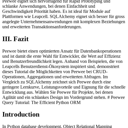
Peewee eignet sich hervorragend für Rapid Prototyping und
schlanke Anwendungen, bei denen Einfachheit und
Geschwindigkeit Priorität haben. Es ist ideal für Module auf
Plattformen wie Leapcell. SQLAlchemy eignet sich besser für gross
angelegte Unternehmensanwendungen mit komplexen Beziehungen
und erweiterten Transaktionsanforderungen.
III. Fazit
Peewee bietet einen optimierten Ansatz für Datenbankoperationen
und ist damit die erste Wahl für Entwickler, die Wert auf Effizienz
und Benutzerfreundlichkeit legen. Anhand von Beispielen, die von
Leapcells Benutzerdienst-Ökosystem inspiriert sind, demonstriert
dieses Tutorial die Möglichkeiten von Peewee bei CRUD-
Operationen, Aggregationen und erweiterten Abfragen. Im
Vergleich zu SQLAlchemy zeichnet sich Peewee durch eine
geringere Lernkurve, Leistungsvorteile und Eignung für die schnelle
Entwicklung aus. Wählen Sie Peewee für Projekte, bei denen
Agilität und ein schlankes Design im Vordergrund stehen. # Peewee
Query Tutorial: The Efficient Python ORM
Introduction
In Python database development, Object Relational Mapping