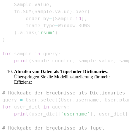
    Sample
.
value
,
    fn
.
SUM
(
Sample
.
value
)
.
over
(
        order_by
=
[
Sample
.
id
]
,
        frame_type
=
Window
.
)
.
alias
(
'rsum'
)
)
for
 sample 
in
 query
:
print
(
sample
.
counter
,
 sample
.
value
,
 samp
Abrufen von Daten als Tupel oder Dictionaries
:
Überspringen Sie die Modellinstanziierung für mehr
Effizienz:
# Rückgabe der Ergebnisse als Dictionaries
query 
=
 User
.
select
(
User
.
username
,
 User
.
plan
for
 user_dict 
in
 query
:
print
(
user_dict
[
'username'
]
,
 user_dict
[
'
# Rückgabe der Ergebnisse als Tupel