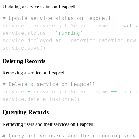
Updating a service status on Leapcell:
# Update service status on Leapcell
service 
=
 Service
.
get
(
Service
.
name 
==
'web-a
service
.
status 
=
'running'
service
.
deployed_at 
=
 datetime
.
datetime
.
now
(
service
.
save
(
)
Deleting Records
Removing a service on Leapcell:
# Delete a service on Leapcell
service 
=
 Service
.
get
(
Service
.
name 
==
'old-s
service
.
delete_instance
(
)
Querying Records
Retrieving users and their services on Leapcell:
# Query active users and their running servi