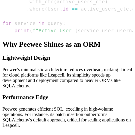
.
with_cte
(
active_users_cte
)
.
where
(
User
.
id
==
 active_users_cte
.
c
for
 service 
in
 query
:
print
(
f"Active User 
{
service
.
user
.
userna
Why Peewee Shines as an ORM
Lightweight Design
Peewee's minimalistic architecture reduces overhead, making it ideal
for cloud platforms like Leapcell. Its simplicity speeds up
development and deployment compared to heavier ORMs like
SQLAlchemy.
Performance Edge
Peewee generates efficient SQL, excelling in high-volume
operations. For instance, its batch insertion outperforms
SQLAlchemy's default approach, critical for scaling applications on
Leapcell.