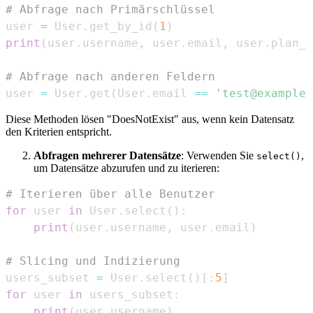
# Abfrage nach Primärschlüssel
user 
=
 User
.
get_by_id
(
1
)
print
(
user
.
username
,
 user
.
email
,
 user
.
plan_t
# Abfrage nach anderen Feldern
user 
=
 User
.
get
(
User
.
email 
==
'test@example.
Diese Methoden lösen "DoesNotExist" aus, wenn kein Datensatz
den Kriterien entspricht.
Abfragen mehrerer Datensätze
: Verwenden Sie
,
select()
um Datensätze abzurufen und zu iterieren:
# Iterieren über alle Benutzer
for
 user 
in
 User
.
select
(
)
:
print
(
user
.
username
,
 user
.
email
)
# Slicing und Indizierung
users_subset 
=
 User
.
select
(
)
[
:
5
]
for
 user 
in
 users_subset
:
print
(
user
.
username
)