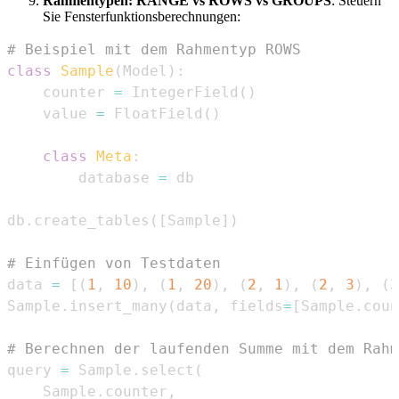
Rahmentypen: RANGE vs ROWS vs GROUPS
: Steuern
Sie Fensterfunktionsberechnungen:
# Beispiel mit dem Rahmentyp ROWS
class
Sample
(
Model
)
:
    counter 
=
 IntegerField
(
)
    value 
=
 FloatField
(
)
class
Meta
:
        database 
=
db
.
create_tables
(
[
Sample
]
)
# Einfügen von Testdaten
data 
=
[
(
1
,
10
)
,
(
1
,
20
)
,
(
2
,
1
)
,
(
2
,
3
)
,
(
3
Sample
.
insert_many
(
data
,
 fields
=
[
Sample
.
coun
# Berechnen der laufenden Summe mit dem Rahm
query 
=
 Sample
.
select
(
    Sample
.
counter
,