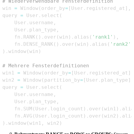
# Wiederverwendbare Fensterdefinition
win 
=
 Window
(
order_by
=
[
User
.
registered_at
]
,
 
query 
=
 User
.
select
(
    User
.
username
,
    User
.
plan_type
,
    fn
.
RANK
(
)
.
over
(
win
)
.
alias
(
'rank1'
)
,
    fn
.
DENSE_RANK
(
)
.
over
(
win
)
.
alias
(
'rank2'
)
)
.
window
(
win
)
# Mehrere Fensterdefinitionen
win1 
=
 Window
(
order_by
=
[
User
.
registered_at
]
)
win2 
=
 Window
(
partition_by
=
[
User
.
plan_type
]
)
query 
=
 User
.
select
(
    User
.
username
,
    User
.
plan_type
,
    fn
.
SUM
(
User
.
login_count
)
.
over
(
win1
)
.
alia
    fn
.
AVG
(
User
.
login_count
)
.
over
(
win2
)
.
alia
)
.
window
(
win1
,
 win2
)