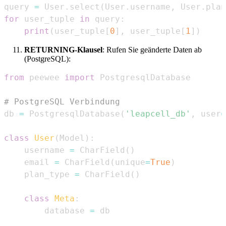
query 
=
 User
.
select
(
User
.
username
,
 User
.
plan
for
 user_tuple 
in
 query
:
print
(
user_tuple
[
0
]
,
 user_tuple
[
1
]
)
RETURNING-Klausel
: Rufen Sie geänderte Daten ab
(PostgreSQL):
from
 peewee 
import
# PostgreSQL Verbindung
db 
=
 PostgresqlDatabase
(
'leapcell_db'
,
 user
=
class
User
(
Model
)
:
    username 
=
 CharField
(
)
    email 
=
 CharField
(
unique
=
True
)
    plan_type 
=
 CharField
(
)
class
Meta
:
        database 
=