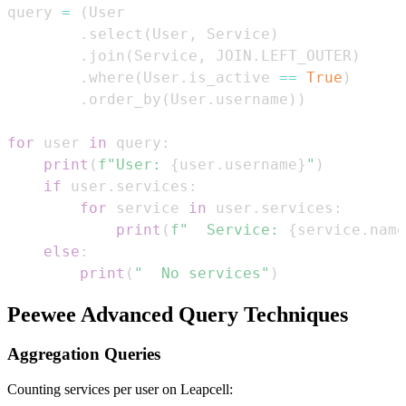
query 
=
(
.
select
(
User
,
 Service
)
.
join
(
Service
,
 JOIN
.
LEFT_OUTER
)
.
where
(
User
.
is_active 
==
True
)
.
order_by
(
User
.
username
)
)
for
 user 
in
 query
:
print
(
f"User: 
{
user
.
username
}
"
)
if
 user
.
services
:
for
 service 
in
 user
.
services
:
print
(
f"  Service: 
{
service
.
name
else
:
print
(
"  No services"
)
Peewee Advanced Query Techniques
Aggregation Queries
Counting services per user on Leapcell: