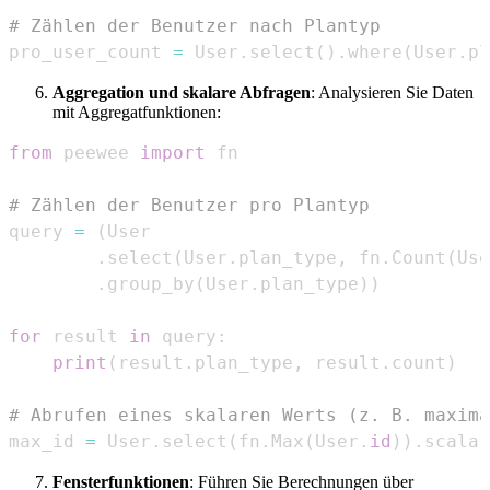
# Zählen der Benutzer nach Plantyp
pro_user_count 
=
 User
.
select
(
)
.
where
(
User
.
pl
Aggregation und skalare Abfragen
: Analysieren Sie Daten
mit Aggregatfunktionen:
from
 peewee 
import
# Zählen der Benutzer pro Plantyp
query 
=
(
.
select
(
User
.
plan_type
,
 fn
.
Count
(
Use
.
group_by
(
User
.
plan_type
)
)
for
 result 
in
 query
:
print
(
result
.
plan_type
,
 result
.
count
)
# Abrufen eines skalaren Werts (z. B. maxima
max_id 
=
 User
.
select
(
fn
.
Max
(
User
.
id
)
)
.
scalar
Fensterfunktionen
: Führen Sie Berechnungen über