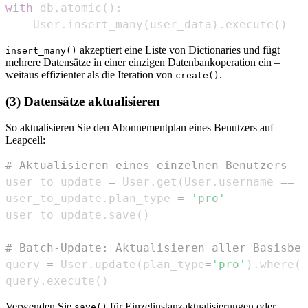
with
 db
.
atomic
(
)
:
    User
.
insert_many
(
user_data
)
.
execute
(
)
akzeptiert eine Liste von Dictionaries und fügt
insert_many()
mehrere Datensätze in einer einzigen Datenbankoperation ein –
weitaus effizienter als die Iteration von
.
create()
(3) Datensätze aktualisieren
So aktualisieren Sie den Abonnementplan eines Benutzers auf
Leapcell:
# Aktualisieren eines einzelnen Benutzers
user_to_update 
=
 User
.
get
(
User
.
username 
==
'
user_to_update
.
plan_type 
=
'pro'
user_to_update
.
save
(
)
# Batch-Update: Aktualisieren aller Basisben
query 
=
 User
.
update
(
plan_type
=
'pro'
)
.
where
(
U
query
.
execute
(
)
Verwenden Sie
für Einzelinstanzaktualisierungen oder
save()