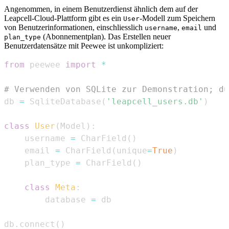
Angenommen, in einem Benutzerdienst ähnlich dem auf der
Leapcell-Cloud-Plattform gibt es ein
-Modell zum Speichern
User
von Benutzerinformationen, einschliesslich
,
und
username
email
(Abonnementplan). Das Erstellen neuer
plan_type
Benutzerdatensätze mit Peewee ist unkompliziert:
from
 peewee 
import
*
# Verwenden von SQLite zur Demonstration; du
db 
=
 SqliteDatabase
(
'leapcell_users.db'
)
class
User
(
Model
)
:
    username 
=
 CharField
(
)
    email 
=
 CharField
(
unique
=
True
)
    plan_type 
=
 CharField
(
)
class
Meta
:
        database 
=
db
.
connect
(
)