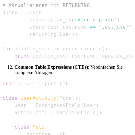
# Aktualisieren mit RETURNING
query 
=
(
.
update
(
plan_type
=
'enterprise'
)
.
where
(
User
.
username 
==
'test_user'
)
.
returning
(
User
)
)
for
 updated_user 
in
 query
.
execute
(
)
:
print
(
updated_user
.
username
,
 updated_use
Common Table Expressions (CTEs)
: Vereinfachen Sie
komplexe Abfragen:
from
 peewee 
import
class
UserActivity
(
Model
)
:
    user 
=
 ForeignKeyField
(
User
)
    action_time 
=
 DateTimeField
(
)
class
Meta
:
        database 
=