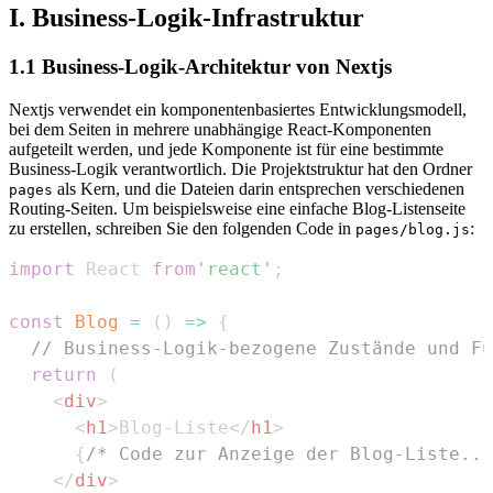
I. Business-Logik-Infrastruktur
1.1 Business-Logik-Architektur von Nextjs
Nextjs verwendet ein komponentenbasiertes Entwicklungsmodell,
bei dem Seiten in mehrere unabhängige React-Komponenten
aufgeteilt werden, und jede Komponente ist für eine bestimmte
Business-Logik verantwortlich. Die Projektstruktur hat den Ordner
als Kern, und die Dateien darin entsprechen verschiedenen
pages
Routing-Seiten. Um beispielsweise eine einfache Blog-Listenseite
zu erstellen, schreiben Sie den folgenden Code in
:
pages/blog.js
import
React
from
'react'
;
const
Blog
=
(
)
=>
{
// Business-Logik-bezogene Zustände und F
return
(
<
div
>
<
h1
>
Blog-Liste
</
h1
>
{
/* Code zur Anzeige der Blog-Liste...
</
div
>