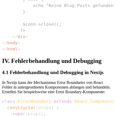
       ?>
</
div
>
</
body
>
</
html
>
IV. Fehlerbehandlung und Debugging
4.1 Fehlerbehandlung und Debugging in Nextjs
In Nextjs kann der Mechanismus Error Boundaries von React
Fehler in untergeordneten Komponenten abfangen und behandeln.
Erstellen Sie beispielsweise eine Error Boundary-Komponente:
class
ErrorBoundary
extends
React
.
Component
constructor
(
props
)
{
super
(
props
)
;