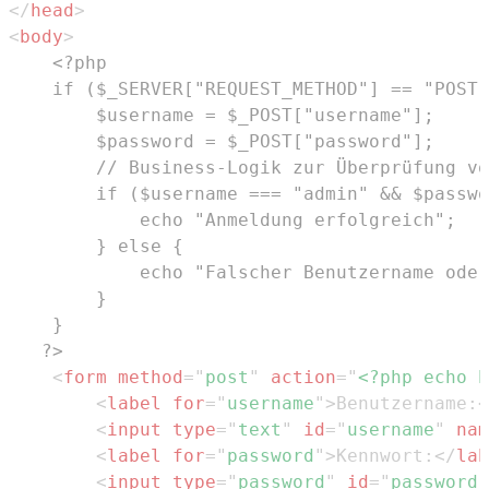
</
head
>
<
body
>
   ?>
<
form
method
=
"
post
"
action
=
"
<?php echo h
<
label
for
=
"
username
"
>
Benutzername:
<
<
input
type
=
"
text
"
id
=
"
username
"
nam
<
label
for
=
"
password
"
>
Kennwort:
</
lab
<
input
type
=
"
password
"
id
=
"
password
"