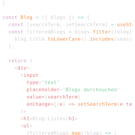
}
const
Blog
=
(
{
 blogs 
}
)
=>
{
const
[
searchTerm
,
 setSearchTerm
]
=
useSta
const
 filteredBlogs 
=
 blogs
.
filter
(
(
blog
)
    blog
.
title
.
toLowerCase
(
)
.
includes
(
search
)
;
return
(
<
div
>
<
input
type
=
"
text
"
placeholder
=
"
Blogs durchsuchen
"
value
=
{
searchTerm
}
onChange
=
{
(
e
)
=>
setSearchTerm
(
e
.
tar
/>
<
h1
>
Blog-Liste
</
h1
>
<
ul
>
{
filteredBlogs
.
map
(
(
blog
)
=>
(