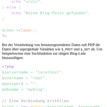
echo
"</ul>"
;
}
else
{
echo
"Keine Blog-Posts gefunden"
;
}
$conn
->
close
(
)
;
?>
Bei der Verarbeitung von benutzergesendeten Daten ruft PHP die
Daten über superglobale Variablen wie
und
ab. Um
$_POST
$_GET
beispielsweise eine Suchfunktion zur obigen Blog-Liste
hinzuzufügen:
<?php
$servername
=
"localhost"
;
$username
=
"root"
;
$password
=
""
;
$dbname
=
"myblog"
;
// Eine Verbindung erstellen
$conn
=
new
mysqli
(
$servername
,
$username
,
$