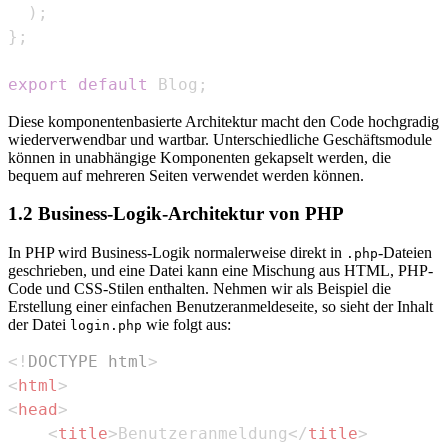
)
;
}
;
export
default
Blog
;
Diese komponentenbasierte Architektur macht den Code hochgradig
wiederverwendbar und wartbar. Unterschiedliche Geschäftsmodule
können in unabhängige Komponenten gekapselt werden, die
bequem auf mehreren Seiten verwendet werden können.
1.2 Business-Logik-Architektur von PHP
In PHP wird Business-Logik normalerweise direkt in
-Dateien
.php
geschrieben, und eine Datei kann eine Mischung aus HTML, PHP-
Code und CSS-Stilen enthalten. Nehmen wir als Beispiel die
Erstellung einer einfachen Benutzeranmeldeseite, so sieht der Inhalt
der Datei
wie folgt aus:
login.php
<!
DOCTYPE
html
>
<
html
>
<
head
>
<
title
>
Benutzeranmeldung
</
title
>