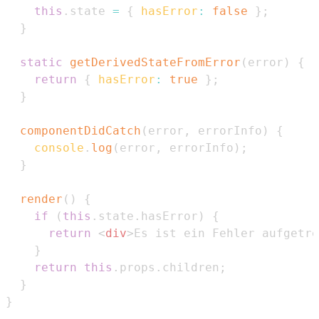
this
.
state
=
{
hasError
:
false
}
;
}
static
getDerivedStateFromError
(
error
)
{
return
{
hasError
:
true
}
;
}
componentDidCatch
(
error
,
 errorInfo
)
{
console
.
log
(
error
,
 errorInfo
)
;
}
render
(
)
{
if
(
this
.
state
.
hasError
)
{
return
<
div
>
Es ist ein Fehler aufgetre
}
return
this
.
props
.
children
;
}
}