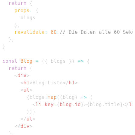
return
{
props
:
{
}
,
revalidate
:
60
// Die Daten alle 60 Seku
}
;
}
const
Blog
=
(
{
 blogs 
}
)
=>
{
return
(
<
div
>
<
h1
>
Blog-Liste
</
h1
>
<
ul
>
{
blogs
.
map
(
(
blog
)
=>
(
<
li
key
=
{
blog
.
id
}
>
{
blog
.
title
}
</
li
)
)
}
</
ul
>
</
div
>
)
;