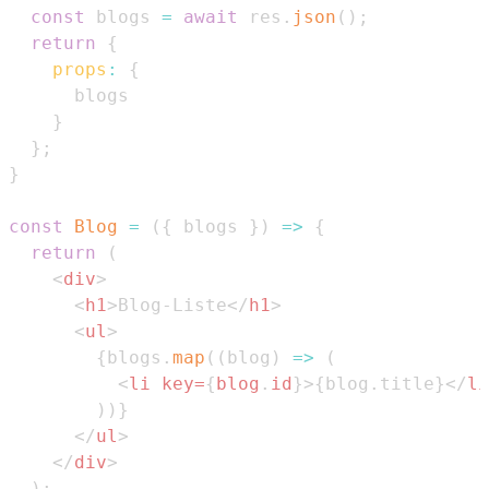
const
 blogs 
=
await
 res
.
json
(
)
;
return
{
props
:
{
}
}
;
}
const
Blog
=
(
{
 blogs 
}
)
=>
{
return
(
<
div
>
<
h1
>
Blog-Liste
</
h1
>
<
ul
>
{
blogs
.
map
(
(
blog
)
=>
(
<
li
key
=
{
blog
.
id
}
>
{
blog
.
title
}
</
li
)
)
}
</
ul
>
</
div
>
)
;