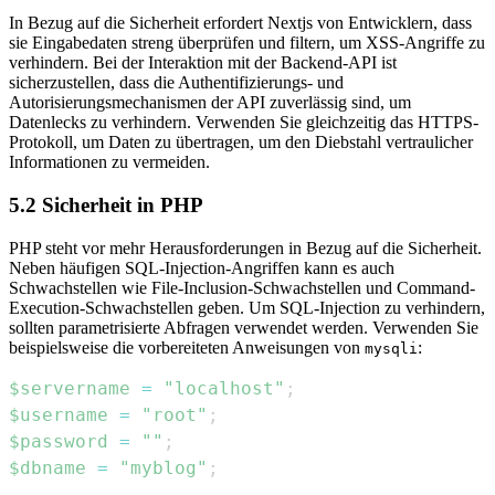
In Bezug auf die Sicherheit erfordert Nextjs von Entwicklern, dass
sie Eingabedaten streng überprüfen und filtern, um XSS-Angriffe zu
verhindern. Bei der Interaktion mit der Backend-API ist
sicherzustellen, dass die Authentifizierungs- und
Autorisierungsmechanismen der API zuverlässig sind, um
Datenlecks zu verhindern. Verwenden Sie gleichzeitig das HTTPS-
Protokoll, um Daten zu übertragen, um den Diebstahl vertraulicher
Informationen zu vermeiden.
5.2 Sicherheit in PHP
PHP steht vor mehr Herausforderungen in Bezug auf die Sicherheit.
Neben häufigen SQL-Injection-Angriffen kann es auch
Schwachstellen wie File-Inclusion-Schwachstellen und Command-
Execution-Schwachstellen geben. Um SQL-Injection zu verhindern,
sollten parametrisierte Abfragen verwendet werden. Verwenden Sie
beispielsweise die vorbereiteten Anweisungen von
:
mysqli
$servername
=
"localhost"
;
$username
=
"root"
;
$password
=
""
;
$dbname
=
"myblog"
;