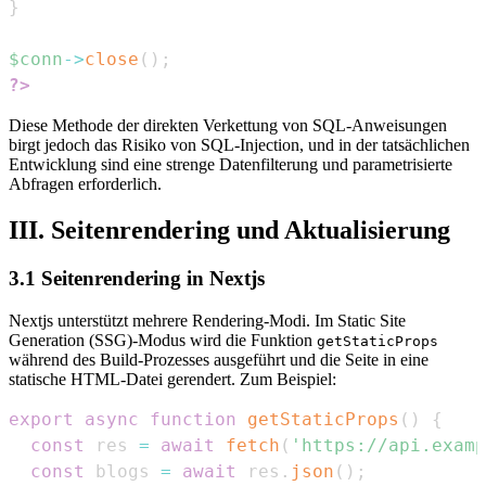
}
$conn
->
close
(
)
;
?>
Diese Methode der direkten Verkettung von SQL-Anweisungen
birgt jedoch das Risiko von SQL-Injection, und in der tatsächlichen
Entwicklung sind eine strenge Datenfilterung und parametrisierte
Abfragen erforderlich.
III. Seitenrendering und Aktualisierung
3.1 Seitenrendering in Nextjs
Nextjs unterstützt mehrere Rendering-Modi. Im Static Site
Generation (SSG)-Modus wird die Funktion
getStaticProps
während des Build-Prozesses ausgeführt und die Seite in eine
statische HTML-Datei gerendert. Zum Beispiel:
export
async
function
getStaticProps
(
)
{
const
 res 
=
await
fetch
(
'https://api.examp
const
 blogs 
=
await
 res
.
json
(
)
;