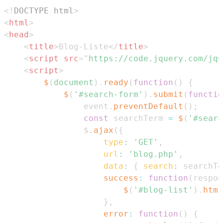
<!
DOCTYPE
html
>
<
html
>
<
head
>
<
title
>
Blog-Liste
</
title
>
<
script
src
=
"
https://code.jquery.com/jqu
<
script
>
$
(
document
)
.
ready
(
function
(
)
{
$
(
'#search-form'
)
.
submit
(
functio
                event
.
preventDefault
(
)
;
const
 searchTerm 
=
$
(
'#searc
                $
.
ajax
(
{
type
:
'GET'
,
url
:
'blog.php'
,
data
:
{
search
:
 searchTe
success
:
function
(
respon
$
(
'#blog-list'
)
.
html
}
,
error
:
function
(
)
{