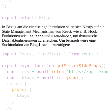
}
;
export
default
Blog
;
In Bezug auf die clientseitige Interaktion stützt sich Nextjs auf die
State-Management-Mechanismen von React, wie z. B. Hook-
Funktionen wie
und
, um dynamische
useState
useReducer
Datenaktualisierungen zu erreichen. Um beispielsweise eine
Suchfunktion zur Blog-Liste hinzuzufügen:
import
React
,
{
 useState 
}
from
'react'
;
export
async
function
getServerSideProps
(
)
{
const
 res 
=
await
fetch
(
'https://api.examp
const
 blogs 
=
await
 res
.
json
(
)
;
return
{
props
:
{
}
}
;