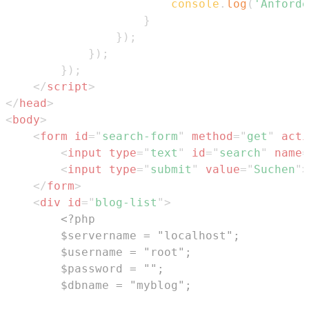
console
.
log
(
'Anforde
}
}
)
;
}
)
;
}
)
;
</
script
>
</
head
>
<
body
>
<
form
id
=
"
search-form
"
method
=
"
get
"
acti
<
input
type
=
"
text
"
id
=
"
search
"
name
=
<
input
type
=
"
submit
"
value
=
"
Suchen
"
>
</
form
>
<
div
id
=
"
blog-list
"
>