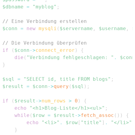
$dbname
=
"myblog"
;
// Eine Verbindung erstellen
$conn
=
new
mysqli
(
$servername
,
$username
,
$
// Die Verbindung überprüfen
if
(
$conn
->
connect_error
)
{
die
(
"Verbindung fehlgeschlagen: "
.
$conn
}
$sql
=
"SELECT id, title FROM blogs"
;
$result
=
$conn
->
query
(
$sql
)
;
if
(
$result
->
num_rows
>
0
)
{
echo
"<h1>Blog-Liste</h1><ul>"
;
while
(
$row
=
$result
->
fetch_assoc
(
)
)
{
echo
"<li>"
.
$row
[
"title"
]
.
"</li>"
;
}