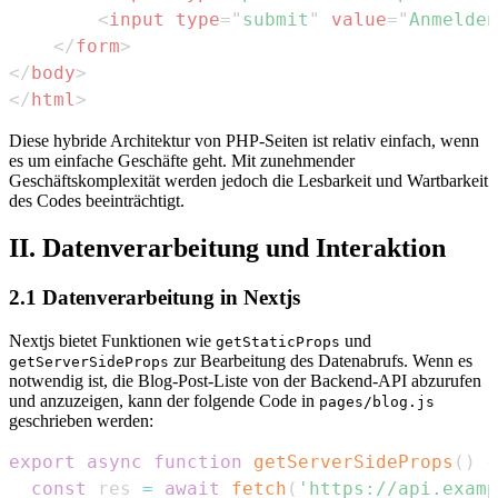
<
input
type
=
"
submit
"
value
=
"
Anmelden
</
form
>
</
body
>
</
html
>
Diese hybride Architektur von PHP-Seiten ist relativ einfach, wenn
es um einfache Geschäfte geht. Mit zunehmender
Geschäftskomplexität werden jedoch die Lesbarkeit und Wartbarkeit
des Codes beeinträchtigt.
II. Datenverarbeitung und Interaktion
2.1 Datenverarbeitung in Nextjs
Nextjs bietet Funktionen wie
und
getStaticProps
zur Bearbeitung des Datenabrufs. Wenn es
getServerSideProps
notwendig ist, die Blog-Post-Liste von der Backend-API abzurufen
und anzuzeigen, kann der folgende Code in
pages/blog.js
geschrieben werden:
export
async
function
getServerSideProps
(
)
{
const
 res 
=
await
fetch
(
'https://api.examp