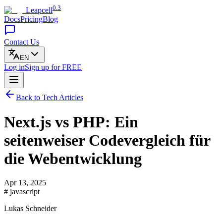
0.3
Leapcell
Docs
Pricing
Blog
Contact Us
EN
Log in
Sign up
for FREE
Back to Tech Articles
Next.js vs PHP: Ein
seitenweiser Codevergleich für
die Webentwicklung
Apr 13, 2025
# javascript
Lukas Schneider