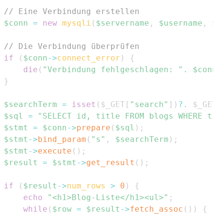
// Eine Verbindung erstellen
$conn
=
new
mysqli
(
$servername
,
$username
,
$
// Die Verbindung überprüfen
if
(
$conn
->
connect_error
)
{
die
(
"Verbindung fehlgeschlagen: "
.
$conn
}
$searchTerm
=
isset
(
$_GET
[
"search"
]
)
?
.
$_GET
$sql
=
"SELECT id, title FROM blogs WHERE ti
$stmt
=
$conn
->
prepare
(
$sql
)
;
$stmt
->
bind_param
(
"s"
,
$searchTerm
)
;
$stmt
->
execute
(
)
;
$result
=
$stmt
->
get_result
(
)
;
if
(
$result
->
num_rows
>
0
)
{
echo
"<h1>Blog-Liste</h1><ul>"
;
while
(
$row
=
$result
->
fetch_assoc
(
)
)
{