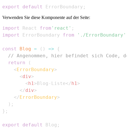
export
default
ErrorBoundary
;
Verwenden Sie diese Komponente auf der Seite:
import
React
from
'react'
;
import
ErrorBoundary
from
'./ErrorBoundary'
;
const
Blog
=
(
)
=>
{
// Angenommen, hier befindet sich Code, de
return
(
<
ErrorBoundary
>
<
div
>
<
h1
>
Blog-Liste
</
h1
>
</
div
>
</
ErrorBoundary
>
)
;
}
;
export
default
Blog
;