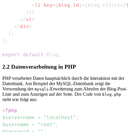
<
li
key
=
{
blog
.
id
}
>
{
blog
.
title
}
</
li
)
)
}
</
ul
>
</
div
>
)
;
}
;
export
default
Blog
;
2.2 Datenverarbeitung in PHP
PHP verarbeitet Daten hauptsächlich durch die Interaktion mit der
Datenbank. Am Beispiel der MySQL-Datenbank zeigt die
Verwendung der
-Erweiterung zum Abrufen der Blog-Post-
mysqli
Liste und zum Anzeigen auf der Seite. Der Code von
blog.php
sieht wie folgt aus:
<?php
$servername
=
"localhost"
;
$username
=
"root"
;
$password
=
""
;