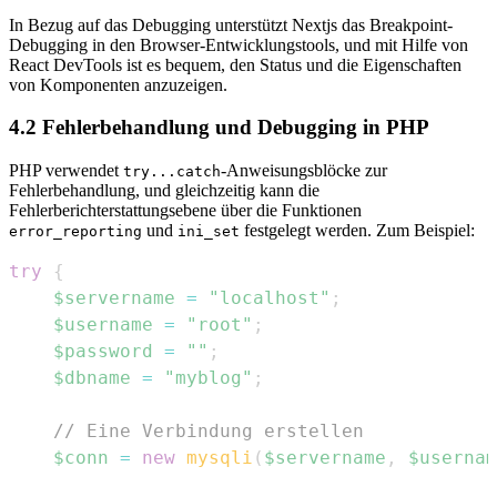
In Bezug auf das Debugging unterstützt Nextjs das Breakpoint-
Debugging in den Browser-Entwicklungstools, und mit Hilfe von
React DevTools ist es bequem, den Status und die Eigenschaften
von Komponenten anzuzeigen.
4.2 Fehlerbehandlung und Debugging in PHP
PHP verwendet
-Anweisungsblöcke zur
try...catch
Fehlerbehandlung, und gleichzeitig kann die
Fehlerberichterstattungsebene über die Funktionen
und
festgelegt werden. Zum Beispiel:
error_reporting
ini_set
try
{
$servername
=
"localhost"
;
$username
=
"root"
;
$password
=
""
;
$dbname
=
"myblog"
;
// Eine Verbindung erstellen
$conn
=
new
mysqli
(
$servername
,
$usernam