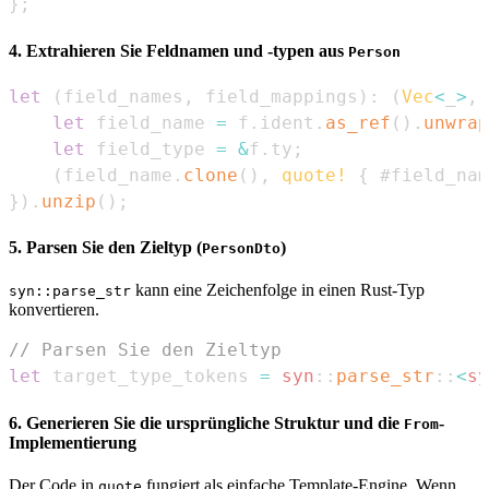
}
;
4. Extrahieren Sie Feldnamen und -typen aus
Person
let
(
field_names
,
 field_mappings
)
:
(
Vec
<
_
>
,
let
 field_name 
=
 f
.
ident
.
as_ref
(
)
.
unwrap
let
 field_type 
=
&
f
.
ty
;
(
field_name
.
clone
(
)
,
quote!
{
 #field_nam
}
)
.
unzip
(
)
;
5. Parsen Sie den Zieltyp (
)
PersonDto
kann eine Zeichenfolge in einen Rust-Typ
syn::parse_str
konvertieren.
// Parsen Sie den Zieltyp
let
 target_type_tokens 
=
syn
::
parse_str
::
<
sy
6. Generieren Sie die ursprüngliche Struktur und die
-
From
Implementierung
Der Code in
fungiert als einfache Template-Engine. Wenn
quote