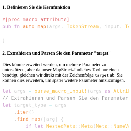
1. Definieren Sie die Kernfunktion
#[proc_macro_attribute]
pub
fn
auto_map
(
args
:
TokenStream
,
 input
:
To
}
2. Extrahieren und Parsen Sie den Parameter "target"
Dies könnte erweitert werden, um mehrere Parameter zu
unterstützen, aber da unser MapStruct-ähnliches Tool nur einen
benötigt, gleichen wir direkt mit der Zeichenfolge
ab. Sie
target
können dies erweitern, um später weitere Parameter hinzuzufügen.
let
 args 
=
parse_macro_input!
(
args 
as
Attrib
// Extrahieren und Parsen Sie den Parameter 
let
 target_type 
=
.
iter
(
)
.
find_map
(
|
arg
|
{
if
let
NestedMeta
::
Meta
(
Meta
::
NameVa