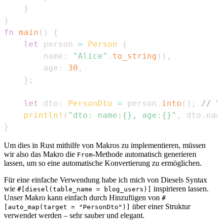
}
}
fn
main
(
)
{
let
 person 
=
Person
{
        name
:
"Alice"
.
to_string
(
)
,
        age
:
30
,
}
;
let
 dto
:
PersonDto
=
 person
.
into
(
)
;
// V
println!
(
"dto: name:{}, age:{}"
,
 dto
.
nam
}
Um dies in Rust mithilfe von Makros zu implementieren, müssen
wir also das Makro die
-Methode automatisch generieren
From
lassen, um so eine automatische Konvertierung zu ermöglichen.
Für eine einfache Verwendung habe ich mich von Diesels Syntax
wie
inspirieren lassen.
#[diesel(table_name = blog_users)]
Unser Makro kann einfach durch Hinzufügen von
#
über einer Struktur
[auto_map(target = "PersonDto")]
verwendet werden – sehr sauber und elegant.