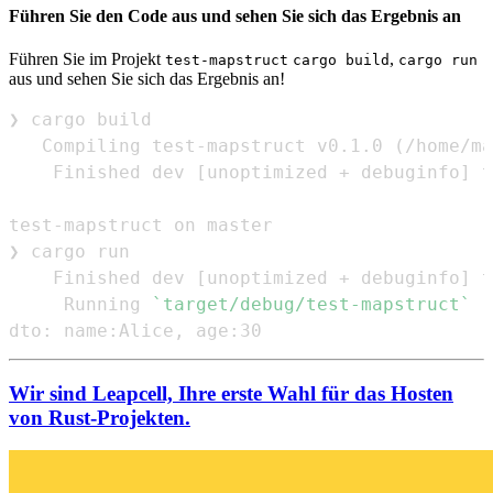
Führen Sie den Code aus und sehen Sie sich das Ergebnis an
Führen Sie im Projekt
,
test-mapstruct
cargo build
cargo run
aus und sehen Sie sich das Ergebnis an!
   Compiling test-mapstruct v0.1.0 
(
/home/ma
    Finished dev 
[
unoptimized + debuginfo
]
 t
    Finished dev 
[
unoptimized + debuginfo
]
 t
     Running 
`
target/debug/test-mapstruct
`
dto: name:Alice, age:30
Wir sind Leapcell, Ihre erste Wahl für das Hosten
von Rust-Projekten.