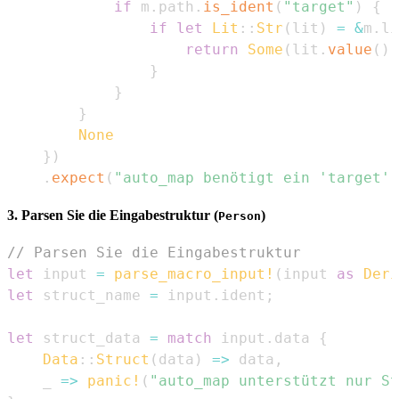
if
 m
.
path
.
is_ident
(
"target"
)
{
if
let
Lit
::
Str
(
lit
)
=
&
m
.
li
return
Some
(
lit
.
value
(
)
)
}
}
}
None
}
)
.
expect
(
"auto_map benötigt ein 'target'-
3. Parsen Sie die Eingabestruktur (
)
Person
// Parsen Sie die Eingabestruktur
let
 input 
=
parse_macro_input!
(
input 
as
Deri
let
 struct_name 
=
 input
.
ident
;
let
 struct_data 
=
match
 input
.
data 
{
Data
::
Struct
(
data
)
=>
 data
,
    _ 
=>
panic!
(
"auto_map unterstützt nur St