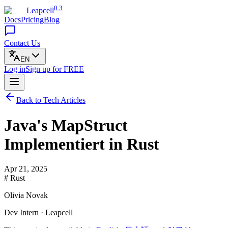
0.3
Leapcell
Docs
Pricing
Blog
Contact Us
EN
Log in
Sign up
for FREE
Back to Tech Articles
Java's MapStruct
Implementiert in Rust
Apr 21, 2025
# Rust
Olivia Novak
Dev Intern · Leapcell