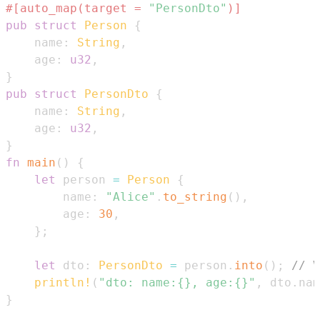
#[auto_map(target = 
"PersonDto"
)]
pub
struct
Person
{
    name
:
String
,
    age
:
u32
,
}
pub
struct
PersonDto
{
    name
:
String
,
    age
:
u32
,
}
fn
main
(
)
{
let
 person 
=
Person
{
        name
:
"Alice"
.
to_string
(
)
,
        age
:
30
,
}
;
let
 dto
:
PersonDto
=
 person
.
into
(
)
;
// V
println!
(
"dto: name:{}, age:{}"
,
 dto
.
nam
}