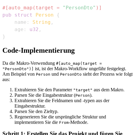
#[auto_map(target = 
"PersonDto"
)]
pub
struct
Person
{
    name
:
String
,
    age
:
u32
,
}
Code-Implementierung
Da die Makro-Verwendung
#[auto_map(target =
ist, ist der Makro-Workflow ungefähr festgelegt.
"PersonDto")]
Am Beispiel von
und
sieht der Prozess wie folgt
Person
PersonDto
aus:
Extrahieren Sie den Parameter
aus dem Makro.
"target"
Parsen Sie die Eingabestruktur (
).
Person
Extrahieren Sie die Feldnamen und -typen aus der
Eingabestruktur.
Parsen Sie den Zieltyp.
Regenerieren Sie die ursprüngliche Struktur und
implementieren Sie die
-Methode.
From
Schritt 1: Erstellen Sie das Projekt und fügen Sie