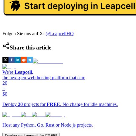
Folgen Sie uns auf X:
@LeapcellHQ
Share this article
We're
Leapcell
,
the next-gen web hosting platform that can:
20
=
$0
Deploy
20
projects for
FREE
. No charge for idle machines.
Host any Python, Go, Rust or Node.js projects.
Deploy on Leapcell for FREE!