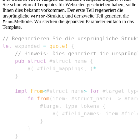
Sie schon einmal Templates für Webseiten geschrieben haben, sollte
Ihnen dies bekannt vorkommen. Der erste Teil regeneriert die
ursprüngliche
-Struktur, und der zweite Teil generiert die
Person
-Methode. Wir stecken die geparsten Parameter einfach in das
From
Template.
// Regenerieren Sie die ursprüngliche Strukt
let
 expanded 
=
quote!
{
// Hinweis: Dies generiert die ursprüngl
pub
struct
 #struct_name 
{
        #
(
 #field_mappings
,
)
*
}
impl
From
<
#struct_name
>
for
 #target_type
fn
from
(
item
:
 #struct_name
)
->
 #targ
            #target_type_tokens 
{
                #
(
 #field_names
:
 item
.
#field
}
}
}