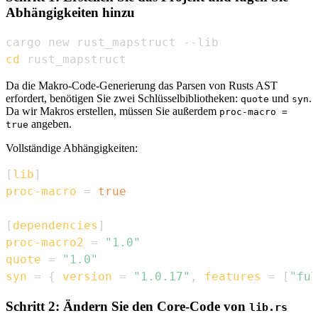
Abhängigkeiten hinzu
cd
 rust_mapstruct
Da die Makro-Code-Generierung das Parsen von Rusts AST
erfordert, benötigen Sie zwei Schlüsselbibliotheken:
und
.
quote
syn
Da wir Makros erstellen, müssen Sie außerdem
proc-macro =
angeben.
true
Vollständige Abhängigkeiten:
[
lib
]
proc-macro
=
true
[
dependencies
]
proc-macro2
=
"1.0"
quote
=
"1.0"
syn
=
{
version
=
"1.0.17"
,
features
=
[
"ful
Schritt 2: Ändern Sie den Core-Code von
lib.rs