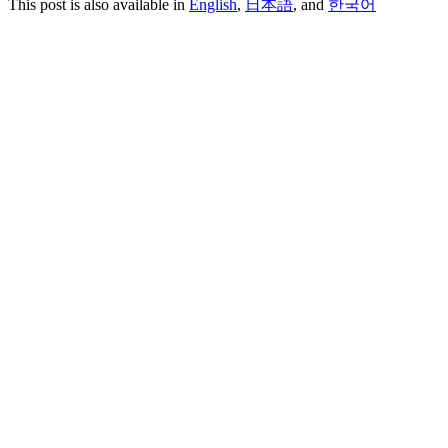
This post is also available in
English
,
日本語
, and
한국어