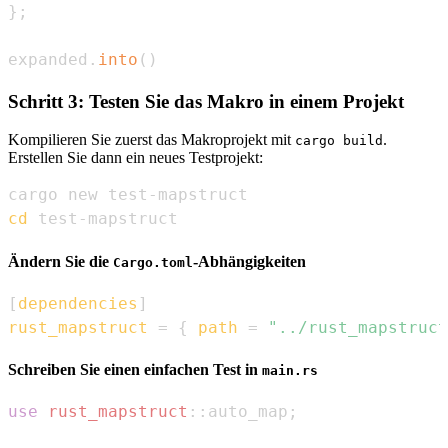
}
;
expanded
.
into
(
)
Schritt 3: Testen Sie das Makro in einem Projekt
Kompilieren Sie zuerst das Makroprojekt mit
.
cargo build
Erstellen Sie dann ein neues Testprojekt:
cd
 test-mapstruct
Ändern Sie die
-Abhängigkeiten
Cargo.toml
[
dependencies
]
rust_mapstruct
=
{
path
=
"../rust_mapstruct
Schreiben Sie einen einfachen Test in
main.rs
use
rust_mapstruct
::
auto_map
;