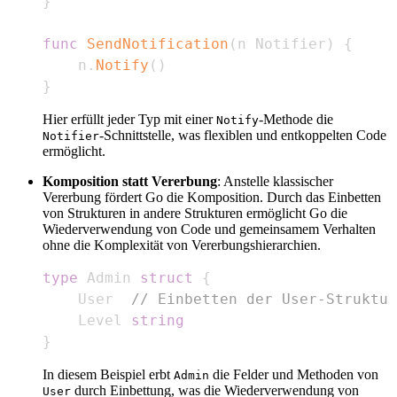
}
func
SendNotification
(
n Notifier
)
{
    n
.
Notify
(
)
}
Hier erfüllt jeder Typ mit einer
-Methode die
Notify
-Schnittstelle, was flexiblen und entkoppelten Code
Notifier
ermöglicht.
Komposition statt Vererbung
: Anstelle klassischer
Vererbung fördert Go die Komposition. Durch das Einbetten
von Strukturen in andere Strukturen ermöglicht Go die
Wiederverwendung von Code und gemeinsamem Verhalten
ohne die Komplexität von Vererbungshierarchien.
type
 Admin 
struct
{
    User  
// Einbetten der User-Struktur
    Level 
string
}
In diesem Beispiel erbt
die Felder und Methoden von
Admin
durch Einbettung, was die Wiederverwendung von
User