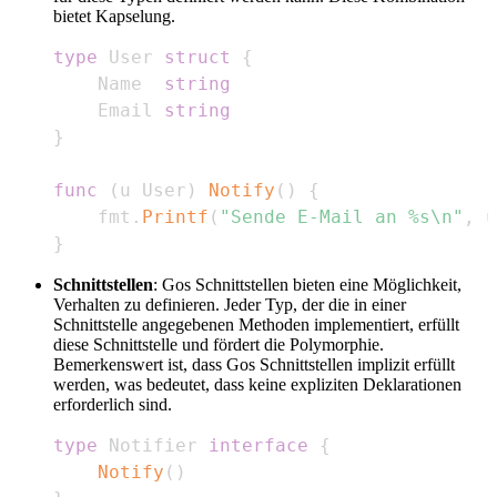
bietet Kapselung.
type
 User 
struct
{
    Name  
string
    Email 
string
}
func
(
u User
)
Notify
(
)
{
    fmt
.
Printf
(
"Sende E-Mail an %s\n"
,
 u
}
Schnittstellen
: Gos Schnittstellen bieten eine Möglichkeit,
Verhalten zu definieren. Jeder Typ, der die in einer
Schnittstelle angegebenen Methoden implementiert, erfüllt
diese Schnittstelle und fördert die Polymorphie.
Bemerkenswert ist, dass Gos Schnittstellen implizit erfüllt
werden, was bedeutet, dass keine expliziten Deklarationen
erforderlich sind.
type
 Notifier 
interface
{
Notify
(
)