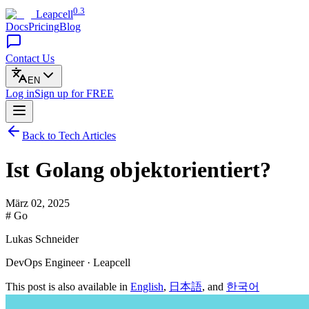
0.3
Leapcell
Docs
Pricing
Blog
Contact Us
EN
Log in
Sign up
for FREE
Back to Tech Articles
Ist Golang objektorientiert?
März 02, 2025
# Go
Lukas Schneider
DevOps Engineer · Leapcell
This post is also available in
English
,
日本語
, and
한국어