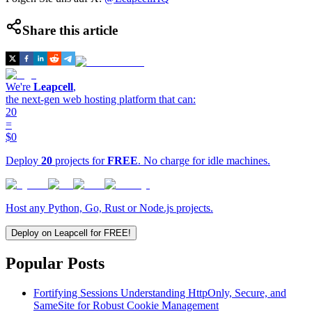
Share this article
We're
Leapcell
,
the next-gen web hosting platform that can:
20
=
$0
Deploy
20
projects for
FREE
. No charge for idle machines.
Host any Python, Go, Rust or Node.js projects.
Deploy on Leapcell for FREE!
Popular Posts
Fortifying Sessions Understanding HttpOnly, Secure, and
SameSite for Robust Cookie Management