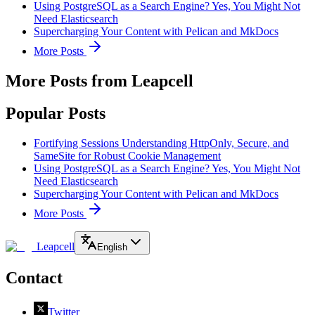
Using PostgreSQL as a Search Engine? Yes, You Might Not
Need Elasticsearch
Supercharging Your Content with Pelican and MkDocs
More Posts
More Posts from Leapcell
Popular Posts
Fortifying Sessions Understanding HttpOnly, Secure, and
SameSite for Robust Cookie Management
Using PostgreSQL as a Search Engine? Yes, You Might Not
Need Elasticsearch
Supercharging Your Content with Pelican and MkDocs
More Posts
Leapcell
English
Contact
Twitter