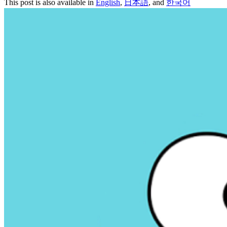
This post is also available in
English
,
日本語
, and
한국어