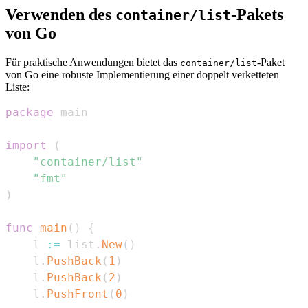
Verwenden des
-Pakets
container/list
von Go
Für praktische Anwendungen bietet das
-Paket
container/list
von Go eine robuste Implementierung einer doppelt verketteten
Liste:
package
import
(
"container/list"
"fmt"
)
func
main
(
)
{
    l 
:=
 list
.
New
(
)
    l
.
PushBack
(
1
)
    l
.
PushBack
(
2
)
    l
.
PushFront
(
0
)