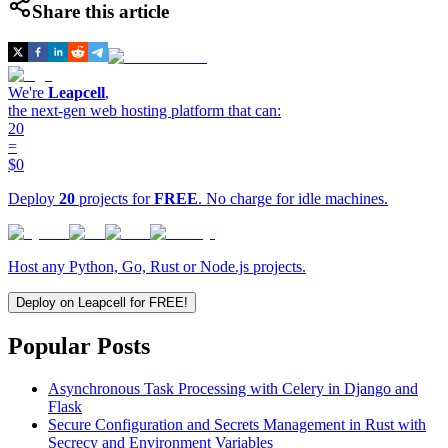
Share this article
We're
Leapcell
,
the next-gen web hosting platform that can:
20
=
$0
Deploy
20
projects for
FREE
. No charge for idle machines.
Host any Python, Go, Rust or Node.js projects.
Deploy on Leapcell for FREE!
Popular Posts
Asynchronous Task Processing with Celery in Django and
Flask
Secure Configuration and Secrets Management in Rust with
Secrecy and Environment Variables