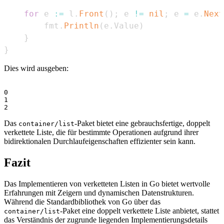
for
 e 
:=
 l
.
Front
(
)
;
 e 
!=
nil
;
 e 
=
 e
.
Next
        fmt
.
Println
(
e
.
Value
)
}
}
Dies wird ausgeben:
0

1

Das
-Paket bietet eine gebrauchsfertige, doppelt
container/list
verkettete Liste, die für bestimmte Operationen aufgrund ihrer
bidirektionalen Durchlaufeigenschaften effizienter sein kann.
Fazit
Das Implementieren von verketteten Listen in Go bietet wertvolle
Erfahrungen mit Zeigern und dynamischen Datenstrukturen.
Während die Standardbibliothek von Go über das
-Paket eine doppelt verkettete Liste anbietet, stattet
container/list
das Verständnis der zugrunde liegenden Implementierungsdetails