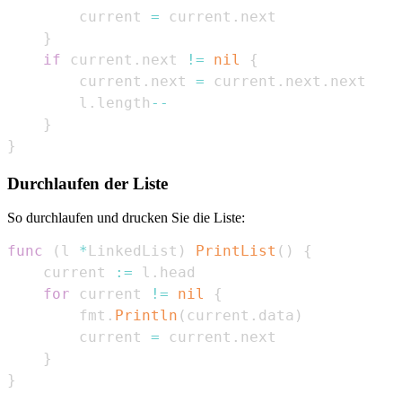
        current 
=
 current
.
}
if
 current
.
next 
!=
nil
{
        current
.
next 
=
 current
.
next
.
        l
.
length
--
}
}
Durchlaufen der Liste
So durchlaufen und drucken Sie die Liste:
func
(
l 
*
LinkedList
)
PrintList
(
)
{
    current 
:=
 l
.
for
 current 
!=
nil
{
        fmt
.
Println
(
current
.
data
)
        current 
=
 current
.
}
}