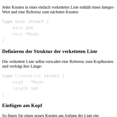
Jeder Knoten in einer einfach verketteten Liste enthält einen Integer-
Wert und eine Referenz zum nächsten Knoten:
type
 Node 
struct
{
    data 
int
    next 
*
}
Definieren der Struktur der verketteten Liste
Die verkettete Liste selbst verwaltet eine Referenz zum Kopfknoten
und verfolgt ihre Länge:
type
 LinkedList 
struct
{
    head   
*
    length 
int
}
Einfügen am Kopf
So fügen Sie einen neuen Knoten am Anfang der Liste ein: