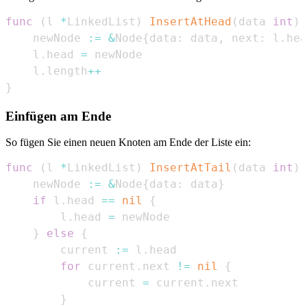
func
(
l 
*
LinkedList
)
InsertAtHead
(
data 
int
)
    newNode 
:=
&
Node
{
data
:
 data
,
 next
:
 l
.
hea
    l
.
head 
=
    l
.
length
++
}
Einfügen am Ende
So fügen Sie einen neuen Knoten am Ende der Liste ein:
func
(
l 
*
LinkedList
)
InsertAtTail
(
data 
int
)
    newNode 
:=
&
Node
{
data
:
 data
}
if
 l
.
head 
==
nil
{
        l
.
head 
=
}
else
{
        current 
:=
 l
.
for
 current
.
next 
!=
nil
{
            current 
=
 current
.
}