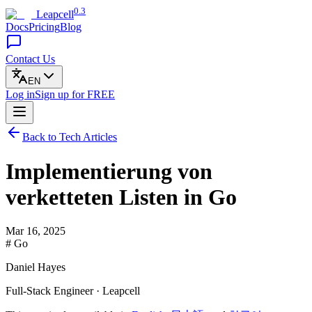
0.3
Leapcell
Docs
Pricing
Blog
Contact Us
EN
Log in
Sign up
for FREE
Back to Tech Articles
Implementierung von
verketteten Listen in Go
Mar 16, 2025
# Go
Daniel Hayes
Full-Stack Engineer · Leapcell