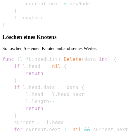
        current
.
next 
=
}
    l
.
length
++
}
Löschen eines Knotens
So löschen Sie einen Knoten anhand seines Wertes:
func
(
l 
*
LinkedList
)
Delete
(
data 
int
)
{
if
 l
.
head 
==
nil
{
return
}
if
 l
.
head
.
data 
==
 data 
{
        l
.
head 
=
 l
.
head
.
        l
.
length
--
return
}
    current 
:=
 l
.
for
 current
.
next 
!=
nil
&&
 current
.
next
.