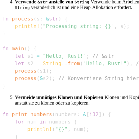
Verwende
anstelle von
Verwende beim Arbeiten
&str
String
veränderlich ist und eine Heap-Allokation erfordert.
String
fn
process
(
s
:
&
str
)
{
println!
(
"Processing string: {}"
,
 s
)
;
}
fn
main
(
)
{
let
 s1 
=
"Hello, Rust!"
;
// &str
let
 s2 
=
String
::
from
(
"Hello, Rust!"
)
;
/
process
(
s1
)
;
process
(
&
s2
)
;
// Konvertiere String hier
}
Vermeide unnötiges Klonen und Kopieren
Klonen und Kopier
anstatt sie zu klonen oder zu kopieren.
fn
print_numbers
(
numbers
:
&
[
i32
]
)
{
for
 num 
in
 numbers 
{
println!
(
"{}"
,
 num
)
;
}