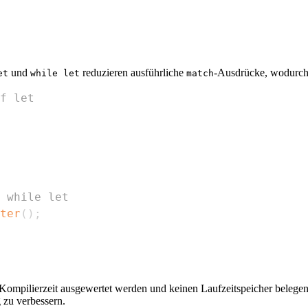
und
reduzieren ausführliche
-Ausdrücke, wodurch 
et
while let
match
f let
 while let
ter
(
)
;
r Kompilierzeit ausgewertet werden und keinen Laufzeitspeicher belege
 zu verbessern.