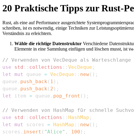
20 Praktische Tipps zur Rust-
Rust, als eine auf Performance ausgerichtete Systemprogrammiersprac
schreiben, ist es notwendig, einige Techniken zur Leistungsoptimieru
Verständnis zu erleichtern.
Wähle die richtige Datenstruktur
Verschiedene Datenstruktur
Elemente in eine Sammlung einfügen und löschen musst, ist
Ve
// Verwenden von VecDeque als Warteschlange
use
std
::
collections
::
VecDeque
;
let
mut
 queue 
=
VecDeque
::
new
(
)
;
queue
.
push_back
(
1
)
;
queue
.
push_back
(
2
)
;
let
 item 
=
 queue
.
pop_front
(
)
;
// Verwenden von HashMap für schnelle Suchvo
use
std
::
collections
::
HashMap
;
let
mut
 scores 
=
HashMap
::
new
(
)
;
scores
.
insert
(
"Alice"
,
100
)
;