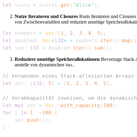
let
 score 
=
 scores
.
get
(
"Alice"
)
;
Nutze Iteratoren und Closures
Rusts Iteratoren und Closures
von Zwischenvariablen und reduziert unnötige Speicherallokat
let
 numbers 
=
vec!
[
1
,
2
,
3
,
4
,
5
]
;
let
 doubled
:
Vec
<
i32
>
=
 numbers
.
iter
(
)
.
map
(
|
let
 sum
:
i32
=
 doubled
.
iter
(
)
.
sum
(
)
;
Reduziere unnötige Speicherallokationen
Bevorzuge Stack-Al
anstelle von dynamischen
.
Vec
// Verwenden eines Stack-allozierten Arrays
let
 arr
:
[
i32
;
5
]
=
[
1
,
2
,
3
,
4
,
5
]
;
// Vorabkapazität zuweisen, um die dynamisch
let
mut
 vec 
=
Vec
::
with_capacity
(
100
)
;
for
 i 
in
1
..=
100
{
    vec
.
push
(
i
)
;
}