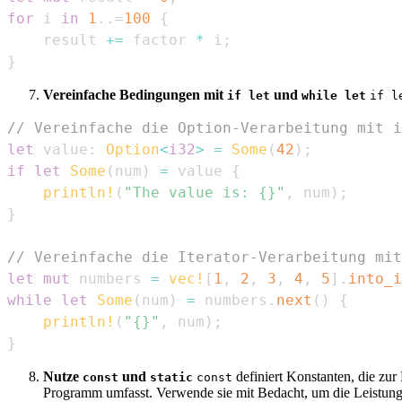
for
 i 
in
1
..=
100
{
    result 
+=
 factor 
*
 i
;
}
Vereinfache Bedingungen mit
und
if let
while let
if l
// Vereinfache die Option-Verarbeitung mit i
let
 value
:
Option
<
i32
>
=
Some
(
42
)
;
if
let
Some
(
num
)
=
 value 
{
println!
(
"The value is: {}"
,
 num
)
;
}
// Vereinfache die Iterator-Verarbeitung mit
let
mut
 numbers 
=
vec!
[
1
,
2
,
3
,
4
,
5
]
.
into_i
while
let
Some
(
num
)
=
 numbers
.
next
(
)
{
println!
(
"{}"
,
 num
)
;
}
Nutze
und
definiert Konstanten, die zu
const
static
const
Programm umfasst. Verwende sie mit Bedacht, um die Leistung