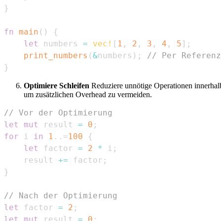
}
fn
main
(
)
{
let
 numbers 
=
vec!
[
1
,
2
,
3
,
4
,
5
]
;
print_numbers
(
&
numbers
)
;
// Per Referenz
}
Optimiere Schleifen
Reduziere unnötige Operationen innerhal
um zusätzlichen Overhead zu vermeiden.
// Vor der Optimierung
let
mut
 result 
=
0
;
for
 i 
in
1
..=
100
{
let
 factor 
=
2
*
 i
;
    result 
+=
 factor
;
}
// Nach der Optimierung
let
 factor 
=
2
;
let
mut
 result 
=
0
;