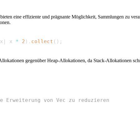
 bieten eine effiziente und prägnante Möglichkeit, Sammlungen zu vera
ionen.
x
|
 x 
*
2
)
.
collect
(
)
;
lokationen gegenüber Heap-Allokationen, da Stack-Allokationen schne
e Erweiterung von Vec zu reduzieren