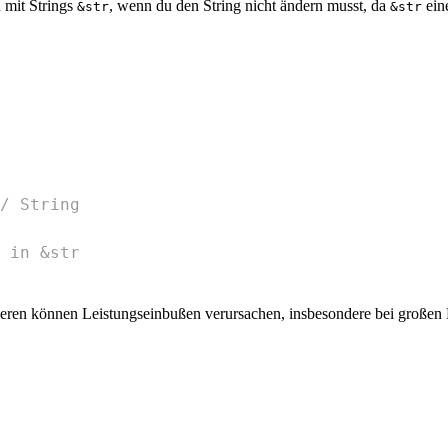
 mit Strings
, wenn du den String nicht ändern musst, da
ein
&str
&str
/ String
 in &str
en können Leistungseinbußen verursachen, insbesondere bei großen D