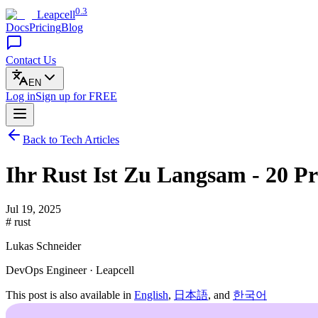
0.3
Leapcell
Docs
Pricing
Blog
Contact Us
EN
Log in
Sign up
for FREE
Back to Tech Articles
Ihr Rust Ist Zu Langsam - 20 P
Jul 19, 2025
# rust
Lukas Schneider
DevOps Engineer · Leapcell
This post is also available in
English
,
日本語
, and
한국어