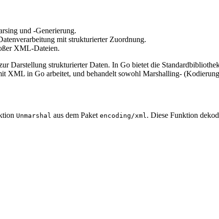
arsing und -Generierung.
tenverarbeitung mit strukturierter Zuordnung.
großer XML-Dateien.
r Darstellung strukturierter Daten. In Go bietet die Standardbibliothe
 mit XML in Go arbeitet, und behandelt sowohl Marshalling- (Kodierun
ktion
aus dem Paket
. Diese Funktion dekod
Unmarshal
encoding/xml