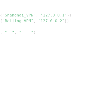
{
"Shanghai_VPN"
,
"127.0.0.1"
}
)
{
"Beijing_VPN"
,
"127.0.0.2"
}
)
,
"  "
,
"    "
)