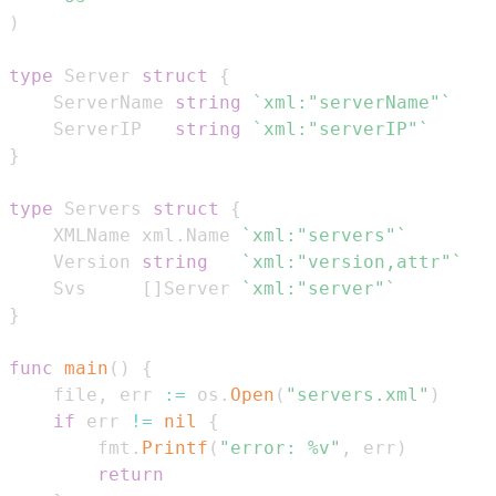
)
type
 Server 
struct
{
    ServerName 
string
`xml:"serverName"`
    ServerIP   
string
`xml:"serverIP"`
}
type
 Servers 
struct
{
    XMLName xml
.
Name 
`xml:"servers"`
    Version 
string
`xml:"version,attr"`
    Svs     
[
]
Server 
`xml:"server"`
}
func
main
(
)
{
    file
,
 err 
:=
 os
.
Open
(
"servers.xml"
)
if
 err 
!=
nil
{
        fmt
.
Printf
(
"error: %v"
,
 err
)
return