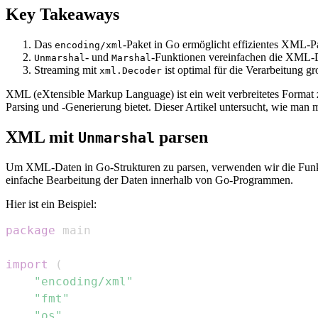
Key Takeaways
Das
-Paket in Go ermöglicht effizientes XML-P
encoding/xml
- und
-Funktionen vereinfachen die XML-Da
Unmarshal
Marshal
Streaming mit
ist optimal für die Verarbeitung 
xml.Decoder
XML (eXtensible Markup Language) ist ein weit verbreitetes Format zu
Parsing und -Generierung bietet. Dieser Artikel untersucht, wie man
XML mit
parsen
Unmarshal
Um XML-Daten in Go-Strukturen zu parsen, verwenden wir die Fun
einfache Bearbeitung der Daten innerhalb von Go-Programmen.
Hier ist ein Beispiel:
package
import
(
"encoding/xml"
"fmt"
"os"