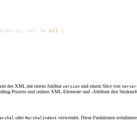
ervers
)
;
 err 
!=
nil
{
ment des XML mit einem Attribut
und einem Slice von
version
Server
alling-Prozess und ordnen XML-Elemente und -Attribute den Strukturf
oder
verwendet. Diese Funktionen serialisie
arshal
MarshalIndent