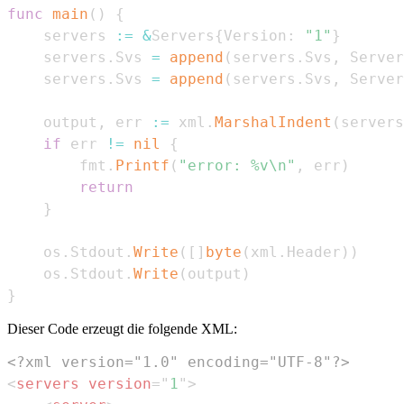
func
main
(
)
{
    servers 
:=
&
Servers
{
Version
:
"1"
}
    servers
.
Svs 
=
append
(
servers
.
Svs
,
 Server
    servers
.
Svs 
=
append
(
servers
.
Svs
,
 Server
    output
,
 err 
:=
 xml
.
MarshalIndent
(
servers
if
 err 
!=
nil
{
        fmt
.
Printf
(
"error: %v\n"
,
 err
)
return
}
    os
.
Stdout
.
Write
(
[
]
byte
(
xml
.
Header
)
)
    os
.
Stdout
.
Write
(
output
)
}
Dieser Code erzeugt die folgende XML:
<?xml version="1.0" encoding="UTF-8"?>
<
servers
version
=
"
1
"
>