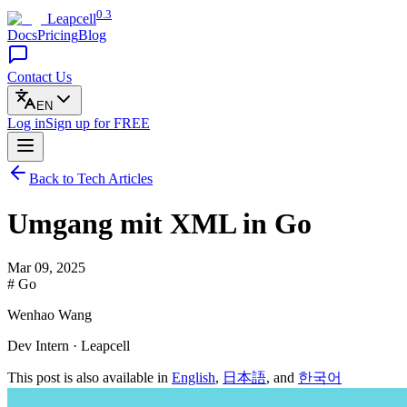
0.3
Leapcell
Docs
Pricing
Blog
Contact Us
EN
Log in
Sign up
for FREE
Back to Tech Articles
Umgang mit XML in Go
Mar 09, 2025
# Go
Wenhao Wang
Dev Intern · Leapcell
This post is also available in
English
,
日本語
, and
한국어