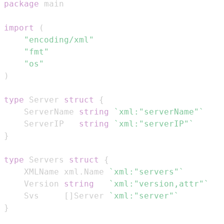
package
import
(
"encoding/xml"
"fmt"
"os"
)
type
 Server 
struct
{
    ServerName 
string
`xml:"serverName"`
    ServerIP   
string
`xml:"serverIP"`
}
type
 Servers 
struct
{
    XMLName xml
.
Name 
`xml:"servers"`
    Version 
string
`xml:"version,attr"`
    Svs     
[
]
Server 
`xml:"server"`
}