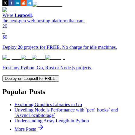
We're
Leapcell
,
the next-gen web hosting platform that can:
20
=
$0
Deploy
20
projects for
FREE
. No charge for idle machines.
Host any Python, Go, Rust or Node.js projects.
Deploy on Leapcell for FREE!
Popular Posts
Exploring Graphics Libraries in Go
Unveiling Node.js Performance with `perf_hooks` and
`AsyncLocalStorage`
Understanding Array Length in Python
More Posts