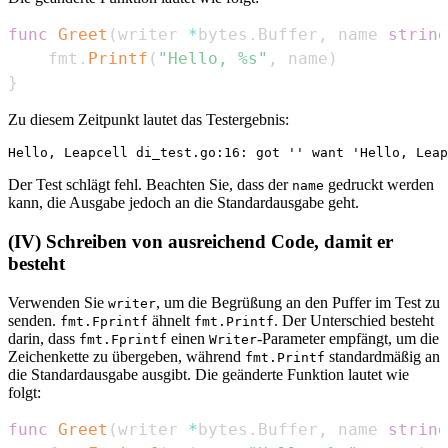
func
Greet
(
writer 
*
bytes
.
Buffer
,
 name 
string
    fmt
.
Printf
(
"Hello, %s"
,
 name
)
}
Zu diesem Zeitpunkt lautet das Testergebnis:
Der Test schlägt fehl. Beachten Sie, dass der
gedruckt werden
name
kann, die Ausgabe jedoch an die Standardausgabe geht.
(IV) Schreiben von ausreichend Code, damit er
besteht
Verwenden Sie
, um die Begrüßung an den Puffer im Test zu
writer
senden.
ähnelt
. Der Unterschied besteht
fmt.Fprintf
fmt.Printf
darin, dass
einen
-Parameter empfängt, um die
fmt.Fprintf
Writer
Zeichenkette zu übergeben, während
standardmäßig an
fmt.Printf
die Standardausgabe ausgibt. Die geänderte Funktion lautet wie
folgt:
func
Greet
(
writer 
*
bytes
.
Buffer
,
 name 
string