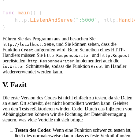
func
main
(
)
{
    http
.
ListenAndServe
(
":5000"
,
 http
.
Handle
}
Führen Sie das Programm aus und besuchen Sie
, und Sie können sehen, dass die
http://localhost:5000
Funktion
aufgerufen wird. Beim Schreiben eines HTTP-
Greet
Handlers müssen Sie
und
http.ResponseWriter
http.Request
bereitstellen.
implementiert auch die
http.ResponseWriter
-Schnittstelle, sodass die Funktion
im Handler
io.Writer
Greet
wiederverwendet werden kann.
V. Fazit
Die erste Version des Codes ist nicht einfach zu testen, da sie Daten
an einen Ort schreibt, der nicht kontrolliert werden kann. Geleitet
von den Tests refaktorieren wir den Code. Durch das Injizieren von
Abhängigkeiten können wir die Richtung der Datenübertragung
steuern, was viele Vorteile mit sich bringt:
Testen des Codes
: Wenn eine Funktion schwer zu testen ist,
liegt dies normalerweise daran, dass es feste Verknüpfungen