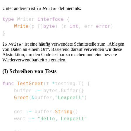
Unter anderem ist
definiert als:
io.Writer
type
 Writer 
interface
{
Write
(
p 
[
]
byte
)
(
n 
int
,
 err 
error
)
}
ist eine häufig verwendete Schnittstelle zum „Ablegen
io.Writer
von Daten an einem Ort“. Basierend darauf verwenden wir diese
Abstraktion, um den Code testbar zu machen und eine bessere
Wiederverwendbarkeit zu erzielen.
(I) Schreiben von Tests
func
TestGreet
(
t 
*
testing
.
T
)
{
    buffer 
:=
 bytes
.
Buffer
{
}
Greet
(
&
buffer
,
"Leapcell"
)
    got 
:=
 buffer
.
String
(
)
    want 
:=
"Hello, Leapcell"