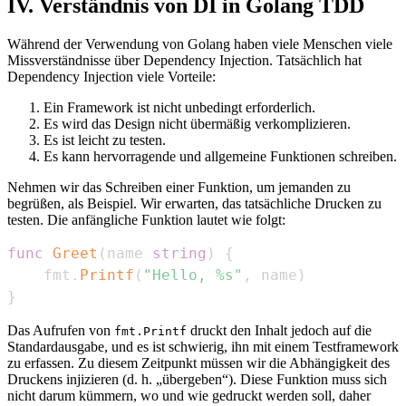
IV. Verständnis von DI in Golang TDD
Während der Verwendung von Golang haben viele Menschen viele
Missverständnisse über Dependency Injection. Tatsächlich hat
Dependency Injection viele Vorteile:
Ein Framework ist nicht unbedingt erforderlich.
Es wird das Design nicht übermäßig verkomplizieren.
Es ist leicht zu testen.
Es kann hervorragende und allgemeine Funktionen schreiben.
Nehmen wir das Schreiben einer Funktion, um jemanden zu
begrüßen, als Beispiel. Wir erwarten, das tatsächliche Drucken zu
testen. Die anfängliche Funktion lautet wie folgt:
func
Greet
(
name 
string
)
{
    fmt
.
Printf
(
"Hello, %s"
,
 name
)
}
Das Aufrufen von
druckt den Inhalt jedoch auf die
fmt.Printf
Standardausgabe, und es ist schwierig, ihn mit einem Testframework
zu erfassen. Zu diesem Zeitpunkt müssen wir die Abhängigkeit des
Druckens injizieren (d. h. „übergeben“). Diese Funktion muss sich
nicht darum kümmern, wo und wie gedruckt werden soll, daher