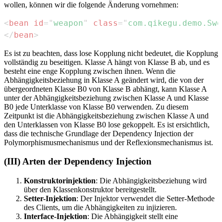
wollen, können wir die folgende Änderung vornehmen:
<
bean
id
=
"
weapon
"
class
=
"
com.qikegu.demo.Swo
</
bean
>
Es ist zu beachten, dass lose Kopplung nicht bedeutet, die Kopplung
vollständig zu beseitigen. Klasse A hängt von Klasse B ab, und es
besteht eine enge Kopplung zwischen ihnen. Wenn die
Abhängigkeitsbeziehung in Klasse A geändert wird, die von der
übergeordneten Klasse B0 von Klasse B abhängt, kann Klasse A
unter der Abhängigkeitsbeziehung zwischen Klasse A und Klasse
B0 jede Unterklasse von Klasse B0 verwenden. Zu diesem
Zeitpunkt ist die Abhängigkeitsbeziehung zwischen Klasse A und
den Unterklassen von Klasse B0 lose gekoppelt. Es ist ersichtlich,
dass die technische Grundlage der Dependency Injection der
Polymorphismusmechanismus und der Reflexionsmechanismus ist.
(III) Arten der Dependency Injection
Konstruktorinjektion
: Die Abhängigkeitsbeziehung wird
über den Klassenkonstruktor bereitgestellt.
Setter-Injektion
: Der Injektor verwendet die Setter-Methode
des Clients, um die Abhängigkeiten zu injizieren.
Interface-Injektion
: Die Abhängigkeit stellt eine