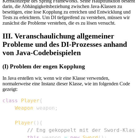
Kernkonzepte des Spring Frameworks. Seine Hauptfunktion besteht
darin, die Abhängigkeitsbeziehung zwischen Java-Klassen zu
beseitigen, eine lose Kopplung zu erreichen und Entwicklung und
Tests zu erleichtern. Um DI tiefgreifend zu verstehen, müssen wir
zunächst die Probleme verstehen, die es zu lösen versucht.
III. Veranschaulichung allgemeiner
Probleme und des DI-Prozesses anhand
von Java-Codebeispielen
(I) Problem der engen Kopplung
In Java erstellen wir, wenn wir eine Klasse verwenden,
normalerweise eine Instanz dieser Klasse, wie im folgenden Code
gezeigt:
class
Player
{
Weapon
 weapon
;
Player
(
)
{
// Eng gekoppelt mit der Sword-Klass
this
.
weapon 
=
new
Sword
(
)
;