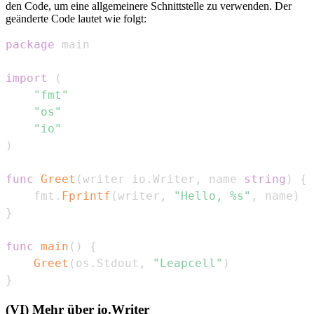
den Code, um eine allgemeinere Schnittstelle zu verwenden. Der
geänderte Code lautet wie folgt:
package
import
(
"fmt"
"os"
"io"
)
func
Greet
(
writer io
.
Writer
,
 name 
string
)
{
    fmt
.
Fprintf
(
writer
,
"Hello, %s"
,
 name
)
}
func
main
(
)
{
Greet
(
os
.
Stdout
,
"Leapcell"
)
}
(VI) Mehr über io.Writer