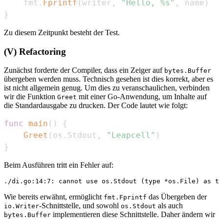
    fmt
.
Fprintf
(
writer
,
"Hello, %s"
,
 name
)
}
Zu diesem Zeitpunkt besteht der Test.
(V) Refactoring
Zunächst forderte der Compiler, dass ein Zeiger auf
bytes.Buffer
übergeben werden muss. Technisch gesehen ist dies korrekt, aber es
ist nicht allgemein genug. Um dies zu veranschaulichen, verbinden
wir die Funktion
mit einer Go-Anwendung, um Inhalte auf
Greet
die Standardausgabe zu drucken. Der Code lautet wie folgt:
func
main
(
)
{
Greet
(
os
.
Stdout
,
"Leapcell"
)
}
Beim Ausführen tritt ein Fehler auf:
Wie bereits erwähnt, ermöglicht
das Übergeben der
fmt.Fprintf
-Schnittstelle, und sowohl
als auch
io.Writer
os.Stdout
implementieren diese Schnittstelle. Daher ändern wir
bytes.Buffer