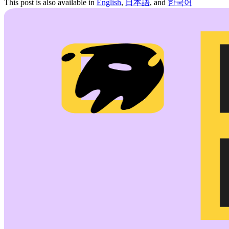
This post is also available in
English
,
日本語
, and
한국어