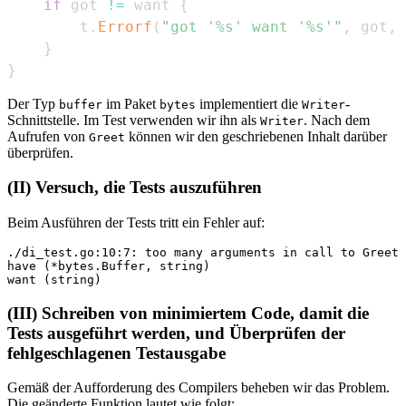
if
 got 
!=
 want 
{
        t
.
Errorf
(
"got '%s' want '%s'"
,
 got
,
 
}
}
Der Typ
im Paket
implementiert die
-
buffer
bytes
Writer
Schnittstelle. Im Test verwenden wir ihn als
. Nach dem
Writer
Aufrufen von
können wir den geschriebenen Inhalt darüber
Greet
überprüfen.
(II) Versuch, die Tests auszuführen
Beim Ausführen der Tests tritt ein Fehler auf:
./di_test.go:10:7: too many arguments in call to Greet

have (*bytes.Buffer, string)

(III) Schreiben von minimiertem Code, damit die
Tests ausgeführt werden, und Überprüfen der
fehlgeschlagenen Testausgabe
Gemäß der Aufforderung des Compilers beheben wir das Problem.
Die geänderte Funktion lautet wie folgt: