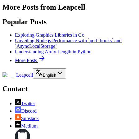
More Posts from Leapcell
Popular Posts
Exploring Graphics Libraries in Go
Unveiling Node.js Performance with `perf_hooks` and
`AsyncLocalStorage`
Understanding Array Length in Python
More Posts
Leapcell
English
Contact
Twitter
Discord
Substack
Medium