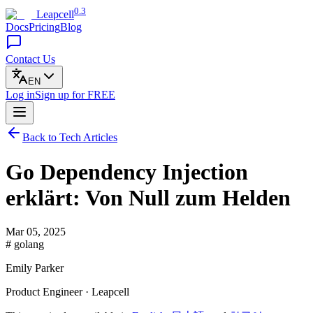
0.3
Leapcell
Docs
Pricing
Blog
Contact Us
EN
Log in
Sign up
for FREE
Back to Tech Articles
Go Dependency Injection
erklärt: Von Null zum Helden
Mar 05, 2025
# golang
Emily Parker
Product Engineer · Leapcell