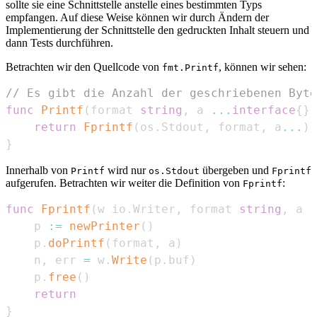
sollte sie eine Schnittstelle anstelle eines bestimmten Typs
empfangen. Auf diese Weise können wir durch Ändern der
Implementierung der Schnittstelle den gedruckten Inhalt steuern und
dann Tests durchführen.
Betrachten wir den Quellcode von
, können wir sehen:
fmt.Printf
// Es gibt die Anzahl der geschriebenen Byte
func
Printf
(
format 
string
,
 a 
...
interface
{
}
)
return
Fprintf
(
os
.
Stdout
,
 format
,
 a
...
)
}
Innerhalb von
wird nur
übergeben und
Printf
os.Stdout
Fprintf
aufgerufen. Betrachten wir weiter die Definition von
:
Fprintf
func
Fprintf
(
w io
.
Writer
,
 format 
string
,
 a 
.
    p 
:=
newPrinter
(
)
    p
.
doPrintf
(
format
,
 a
)
    n
,
 err 
=
 w
.
Write
(
p
.
buf
)
    p
.
free
(
)
return
}