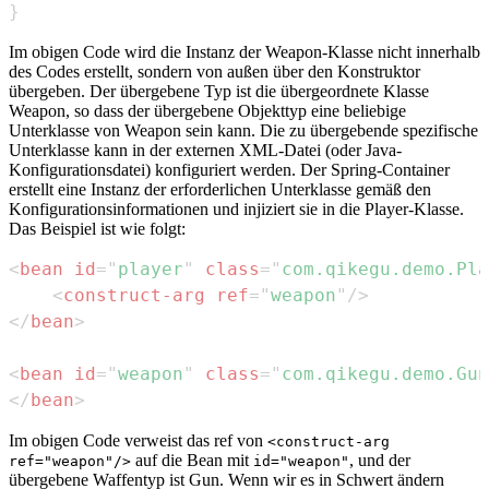
}
Im obigen Code wird die Instanz der Weapon-Klasse nicht innerhalb
des Codes erstellt, sondern von außen über den Konstruktor
übergeben. Der übergebene Typ ist die übergeordnete Klasse
Weapon, so dass der übergebene Objekttyp eine beliebige
Unterklasse von Weapon sein kann. Die zu übergebende spezifische
Unterklasse kann in der externen XML-Datei (oder Java-
Konfigurationsdatei) konfiguriert werden. Der Spring-Container
erstellt eine Instanz der erforderlichen Unterklasse gemäß den
Konfigurationsinformationen und injiziert sie in die Player-Klasse.
Das Beispiel ist wie folgt:
<
bean
id
=
"
player
"
class
=
"
com.qikegu.demo.Pla
<
construct-arg
ref
=
"
weapon
"
/>
</
bean
>
<
bean
id
=
"
weapon
"
class
=
"
com.qikegu.demo.Gun
</
bean
>
Im obigen Code verweist das ref von
<construct-arg
auf die Bean mit
, und der
ref="weapon"/>
id="weapon"
übergebene Waffentyp ist Gun. Wenn wir es in Schwert ändern