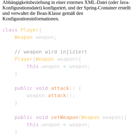
Abhängigkeitsbeziehung in einer externen XML-Datei (oder Java-
Konfigurationsdatei) konfiguriert, und der Spring-Container erstellt
und verwaltet die Bean-Klasse gemäß den
Konfigurationsinformationen.
class
Player
{
Weapon
 weapon
;
// weapon wird injiziert
Player
(
Weapon
 weapon
)
{
this
.
weapon 
=
 weapon
;
}
public
void
attack
(
)
{
        weapon
.
attack
(
)
;
}
public
void
setWeapon
(
Weapon
 weapon
)
{
this
.
weapon 
=
 weapon
;
}