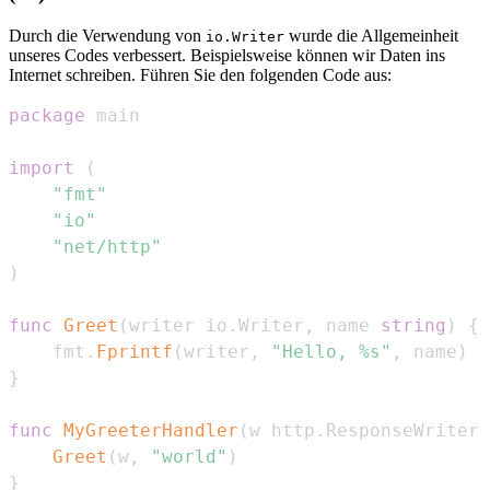
Durch die Verwendung von
wurde die Allgemeinheit
io.Writer
unseres Codes verbessert. Beispielsweise können wir Daten ins
Internet schreiben. Führen Sie den folgenden Code aus:
package
import
(
"fmt"
"io"
"net/http"
)
func
Greet
(
writer io
.
Writer
,
 name 
string
)
{
    fmt
.
Fprintf
(
writer
,
"Hello, %s"
,
 name
)
}
func
MyGreeterHandler
(
w http
.
ResponseWriter
,
Greet
(
w
,
"world"
)
}