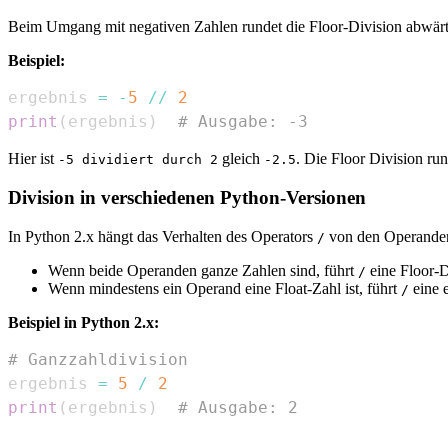
Beim Umgang mit negativen Zahlen rundet die Floor-Division abwärts
Beispiel:
ergebnis 
=
-
5
//
2
print
(
ergebnis
)
# Ausgabe: -3
Hier ist
gleich
. Die Floor Division run
-5 dividiert durch 2
-2.5
Division in verschiedenen Python-Versionen
In Python 2.x hängt das Verhalten des Operators
von den Operanden
/
Wenn beide Operanden ganze Zahlen sind, führt
eine Floor-D
/
Wenn mindestens ein Operand eine Float-Zahl ist, führt
eine e
/
Beispiel in Python 2.x:
# Ganzzahldivision
ergebnis 
=
5
/
2
print
(
ergebnis
)
# Ausgabe: 2