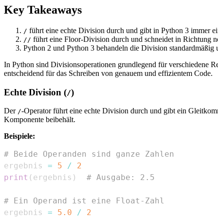
Key Takeaways
führt eine echte Division durch und gibt in Python 3 immer e
/
führt eine Floor-Division durch und schneidet in Richtung n
//
Python 2 und Python 3 behandeln die Division standardmäßig u
In Python sind Divisionsoperationen grundlegend für verschiedene R
entscheidend für das Schreiben von genauem und effizientem Code.
Echte Division (
)
/
Der
-Operator führt eine echte Division durch und gibt ein Gleitko
/
Komponente beibehält.
Beispiele:
# Beide Operanden sind ganze Zahlen
ergebnis 
=
5
/
2
print
(
ergebnis
)
# Ausgabe: 2.5
# Ein Operand ist eine Float-Zahl
ergebnis 
=
5.0
/
2