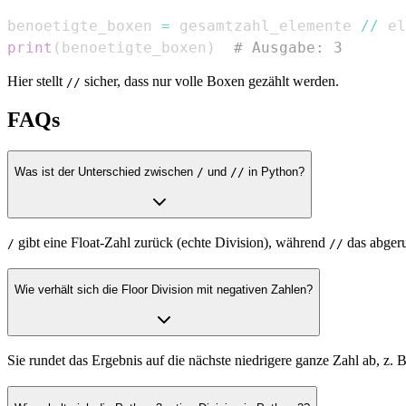
benoetigte_boxen 
=
 gesamtzahl_elemente 
//
print
(
benoetigte_boxen
)
# Ausgabe: 3
Hier stellt
sicher, dass nur volle Boxen gezählt werden.
//
FAQs
Was ist der Unterschied zwischen
/
und
//
in Python?
gibt eine Float-Zahl zurück (echte Division), während
das abgeru
/
//
Wie verhält sich die Floor Division mit negativen Zahlen?
Sie rundet das Ergebnis auf die nächste niedrigere ganze Zahl ab, z. 