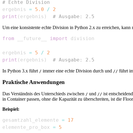
# Echte Division
ergebnis 
=
5.0
/
2
print
(
ergebnis
)
# Ausgabe: 2.5
Um eine konsistente echte Division in Python 2.x zu erreichen, ka
from
 __future__ 
import
ergebnis 
=
5
/
2
print
(
ergebnis
)
# Ausgabe: 2.5
In Python 3.x führt
immer eine echte Division durch und
führt i
/
//
Praktische Anwendungen
Das Verständnis des Unterschieds zwischen
und
ist entscheidend
/
//
in Container passen, ohne die Kapazität zu überschreiten, ist die Floo
Beispiel:
gesamtzahl_elemente 
=
17
elemente_pro_box 
=
5