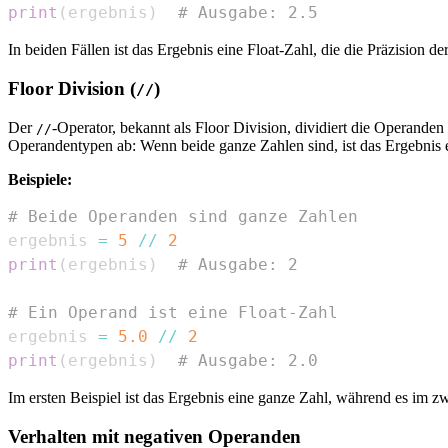
print
(
ergebnis
)
# Ausgabe: 2.5
In beiden Fällen ist das Ergebnis eine Float-Zahl, die die Präzision de
Floor Division (
)
//
Der
-Operator, bekannt als Floor Division, dividiert die Operanden
//
Operandentypen ab: Wenn beide ganze Zahlen sind, ist das Ergebnis ei
Beispiele:
# Beide Operanden sind ganze Zahlen
ergebnis 
=
5
//
2
print
(
ergebnis
)
# Ausgabe: 2
# Ein Operand ist eine Float-Zahl
ergebnis 
=
5.0
//
2
print
(
ergebnis
)
# Ausgabe: 2.0
Im ersten Beispiel ist das Ergebnis eine ganze Zahl, während es im z
Verhalten mit negativen Operanden