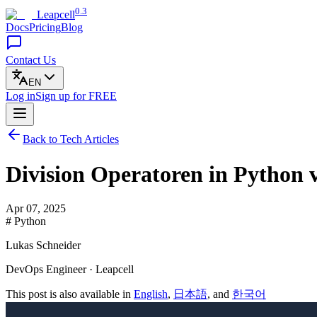
0.3
Leapcell
Docs
Pricing
Blog
Contact Us
EN
Log in
Sign up
for FREE
Back to Tech Articles
Division Operatoren in Python 
Apr 07, 2025
# Python
Lukas Schneider
DevOps Engineer · Leapcell
This post is also available in
English
,
日本語
, and
한국어