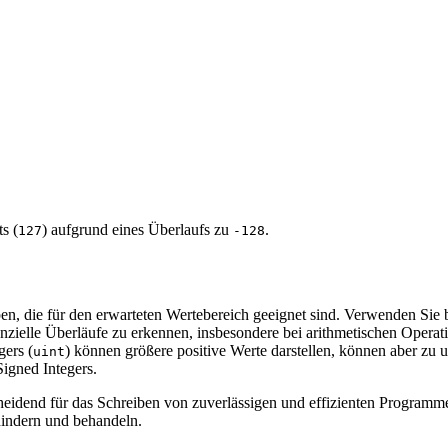
s (
) aufgrund eines Überlaufs zu
.
127
-128
en, die für den erwarteten Wertebereich geeignet sind. Verwenden Sie 
nzielle Überläufe zu erkennen, insbesondere bei arithmetischen Operat
gers (
) können größere positive Werte darstellen, können aber zu u
uint
igned Integers.
heidend für das Schreiben von zuverlässigen und effizienten Program
hindern und behandeln.