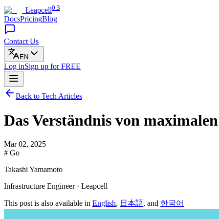
0.3
Leapcell
Docs
Pricing
Blog
Contact Us
EN
Log in
Sign up
for FREE
Back to Tech Articles
Das Verständnis von maximalen
Mar 02, 2025
# Go
Takashi Yamamoto
Infrastructure Engineer · Leapcell
This post is also available in
English
,
日本語
, and
한국어