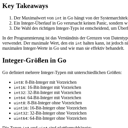
Key Takeaways
Der Maximalwert von
in Go hängt von der Systemarchitekt
int
Ein Integer-Überlauf in Go verursacht keinen Panic, sondern 
Die Wahl des richtigen Integer-Typs ist entscheidend, um Übe
In der Programmierung ist das Verständnis der Grenzen von Datentyp
verwendet. Der maximale Wert, den ein
halten kann, ist jedoch n
int
maximalen Integer-Werte in Go und wie man sie effektiv behandelt.
Integer-Größen in Go
Go definiert mehrere Integer-Typen mit unterschiedlichen Größen:
: 8-Bit-Integer mit Vorzeichen
int8
: 16-Bit-Integer mit Vorzeichen
int16
: 32-Bit-Integer mit Vorzeichen
int32
: 64-Bit-Integer mit Vorzeichen
int64
: 8-Bit-Integer ohne Vorzeichen
uint8
: 16-Bit-Integer ohne Vorzeichen
uint16
: 32-Bit-Integer ohne Vorzeichen
uint32
: 64-Bit-Integer ohne Vorzeichen
uint64
Die Typen
und
sind plattformabhängig: