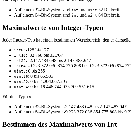
int
uint
Auf einem 32-Bit-System sind
und
32 Bit breit.
int
uint
Auf einem 64-Bit-System sind
und
64 Bit breit.
int
uint
Maximalwerte von Integer-Typen
Jeder Integer-Typ hat einen bestimmten Wertebereich, den er darstell
: -128 bis 127
int8
: -32.768 bis 32.767
int16
: -2.147.483.648 bis 2.147.483.647
int32
: -9.223.372.036.854.775.808 bis 9.223.372.036.854.77
int64
: 0 bis 255
uint8
: 0 bis 65.535
uint16
: 0 bis 4.294.967.295
uint32
: 0 bis 18.446.744.073.709.551.615
uint64
Für den Typ
:
int
Auf einem 32-Bit-System: -2.147.483.648 bis 2.147.483.647
Auf einem 64-Bit-System: -9.223.372.036.854.775.808 bis 9.
Bestimmen des Maximalwerts von
int