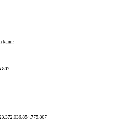
en kann:
5.807
223.372.036.854.775.807