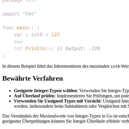
package
import
"fmt"
func
main
(
)
{
var
 a 
int8
=
127
    a
++
    fmt
.
Println
(
a
)
// Output: -128
}
In diesem Beispiel führt das Inkrementieren des maximalen
-Wert
int8
Bewährte Verfahren
Geeignete Integer-Typen wählen
: Verwenden Sie Integer-Typ
Auf Überlauf prüfen
: Implementieren Sie Prüfungen, um pote
Verwenden Sie Unsigned Types mit Vorsicht
: Unsigned Inte
werden, insbesondere beim Subtrahieren oder Vergleichen mit S
Das Verständnis der Maximalwerte von Integer-Typen in Go ist entsc
geeigneter Überprüfungen können Sie Integer-Überläufe effektiv ver