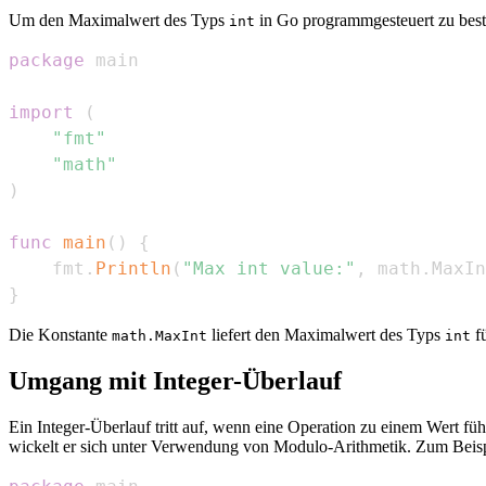
Um den Maximalwert des Typs
in Go programmgesteuert zu bes
int
package
import
(
"fmt"
"math"
)
func
main
(
)
{
    fmt
.
Println
(
"Max int value:"
,
 math
.
MaxIn
}
Die Konstante
liefert den Maximalwert des Typs
fü
math.MaxInt
int
Umgang mit Integer-Überlauf
Ein Integer-Überlauf tritt auf, wenn eine Operation zu einem Wert füh
wickelt er sich unter Verwendung von Modulo-Arithmetik. Zum Beisp