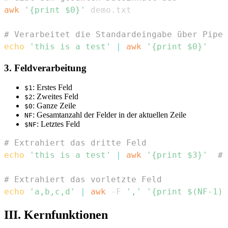
awk
'{print $0}'
# Verarbeitet die Standardeingabe über Pipe
echo
'this is a test'
|
awk
'{print $0}'
3. Feldverarbeitung
: Erstes Feld
$1
: Zweites Feld
$2
: Ganze Zeile
$0
: Gesamtanzahl der Felder in der aktuellen Zeile
NF
: Letztes Feld
$NF
# Extrahiert das dritte Feld
echo
'this is a test'
|
awk
'{print $3}'
# 
# Extrahiert das vorletzte Feld
echo
'a,b,c,d'
|
awk
 -F 
','
'{print $(NF-1)}
III. Kernfunktionen