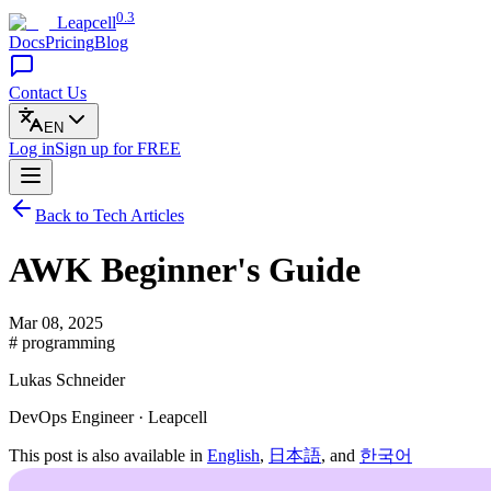
0.3
Leapcell
Docs
Pricing
Blog
Contact Us
EN
Log in
Sign up
for FREE
Back to Tech Articles
AWK Beginner's Guide
Mar 08, 2025
# programming
Lukas Schneider
DevOps Engineer · Leapcell
This post is also available in
English
,
日本語
, and
한국어