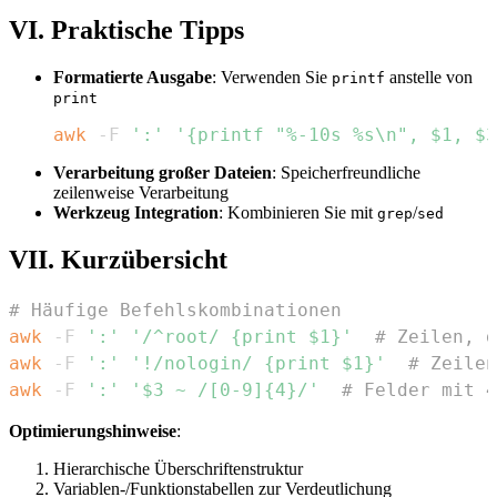
VI. Praktische Tipps
Formatierte Ausgabe
: Verwenden Sie
anstelle von
printf
print
awk
 -F 
':'
'{printf "%-10s %s\n", $1, $3
Verarbeitung großer Dateien
: Speicherfreundliche
zeilenweise Verarbeitung
Werkzeug Integration
: Kombinieren Sie mit
/
grep
sed
VII. Kurzübersicht
# Häufige Befehlskombinationen
awk
 -F 
':'
'/^root/ {print $1}'
# Zeilen, d
awk
 -F 
':'
'!/nologin/ {print $1}'
# Zeilen
awk
 -F 
':'
'$3 ~ /[0-9]{4}/'
# Felder mit 4
Optimierungshinweise
:
Hierarchische Überschriftenstruktur
Variablen-/Funktionstabellen zur Verdeutlichung