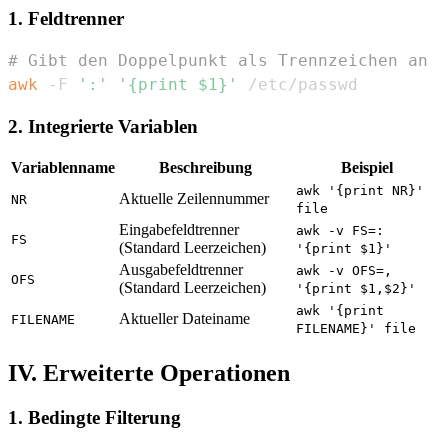
1. Feldtrenner
# Gibt den Doppelpunkt als Trennzeichen an
awk
 -F 
':'
'{print $1}'
 /etc/passwd
2. Integrierte Variablen
Variablenname
Beschreibung
Beispiel
awk '{print NR}'
Aktuelle Zeilennummer
NR
file
Eingabefeldtrenner
awk -v FS=:
FS
(Standard Leerzeichen)
'{print $1}'
Ausgabefeldtrenner
awk -v OFS=,
OFS
(Standard Leerzeichen)
'{print $1,$2}'
awk '{print
Aktueller Dateiname
FILENAME
FILENAME}' file
IV. Erweiterte Operationen
1. Bedingte Filterung