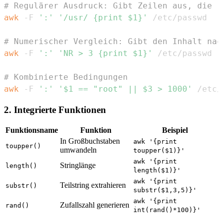
# Regulärer Ausdruck: Gibt Zeilen aus, die "
awk
 -F 
':'
'/usr/ {print $1}'
# Numerischer Vergleich: Gibt den Inhalt nac
awk
 -F 
':'
'NR > 3 {print $1}'
# Kombinierte Bedingungen
awk
 -F 
':'
'$1 == "root" || $3 > 1000'
 /etc/
2. Integrierte Funktionen
Funktionsname
Funktion
Beispiel
In Großbuchstaben
awk '{print
toupper()
umwandeln
toupper($1)}'
awk '{print
Stringlänge
length()
length($1)}'
awk '{print
Teilstring extrahieren
substr()
substr($1,3,5)}'
awk '{print
Zufallszahl generieren
rand()
int(rand()*100)}'