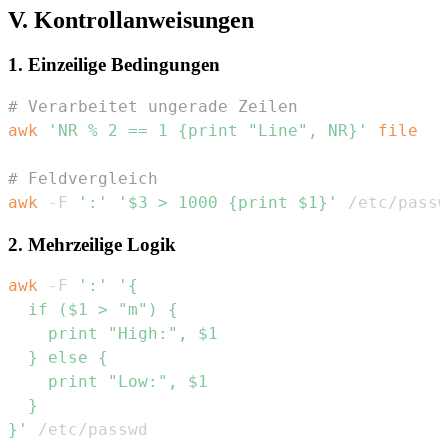
V. Kontrollanweisungen
1. Einzeilige Bedingungen
# Verarbeitet ungerade Zeilen
awk
'NR % 2 == 1 {print "Line", NR}'
file
# Feldvergleich
awk
 -F 
':'
'$3 > 1000 {print $1}'
 /etc/passw
2. Mehrzeilige Logik
awk
 -F 
':'
}'
 /etc/passwd