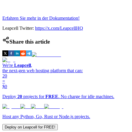
Erfahren Sie mehr in der Dokumentation!
Leapcell Twitter:
https://x.com/LeapcellHQ
Share this article
We're
Leapcell
,
the next-gen web hosting platform that can:
20
=
$0
Deploy
20
projects for
FREE
. No charge for idle machines.
Host any Python, Go, Rust or Node.js projects.
Deploy on Leapcell for FREE!