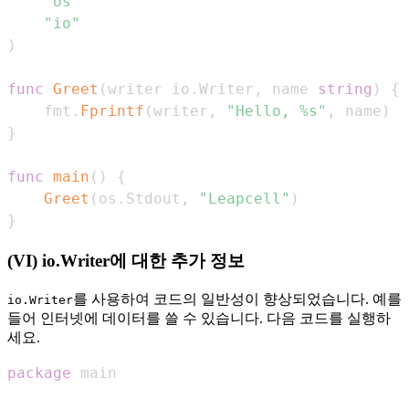
"os"
"io"
)
func
Greet
(
writer io
.
Writer
,
 name 
string
)
{
    fmt
.
Fprintf
(
writer
,
"Hello, %s"
,
 name
)
}
func
main
(
)
{
Greet
(
os
.
Stdout
,
"Leapcell"
)
}
(VI) io.Writer에 대한 추가 정보
를 사용하여 코드의 일반성이 향상되었습니다. 예를
io.Writer
들어 인터넷에 데이터를 쓸 수 있습니다. 다음 코드를 실행하
세요.
package