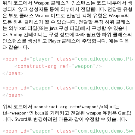
위의 코드에서 Weapon 클래스의 인스턴스는 코드 내부에서 생
성되지 않고 생성자를 통해 외부에서 전달됩니다. 전달된 유형
은 부모 클래스 Weapon이므로 전달된 객체 유형은 Weapon의
모든 하위 클래스가 될 수 있습니다. 전달할 특정 하위 클래스
는 외부 xml 파일(또는 java 구성 파일)에서 구성할 수 있습니
다. Spring 컨테이너는 구성 정보에 따라 필요한 하위 클래스의
인스턴스를 생성하고 Player 클래스에 주입합니다. 예는 다음
과 같습니다.
<
bean
id
=
"
player
"
class
=
"
com.qikegu.demo.Pla
<
construct-arg
ref
=
"
weapon
"
/>
</
bean
>
<
bean
id
=
"
weapon
"
class
=
"
com.qikegu.demo.Gun
</
bean
>
위의 코드에서
의 ref는
<construct-arg ref="weapon"/>
인 bean을 가리키고 전달된 weapon 유형은 Gun입
id="weapon"
니다. Sword로 변경하려면 다음과 같이 수정할 수 있습니다.
<
bean
id
=
"
weapon
"
class
=
"
com.qikegu.demo.Swo