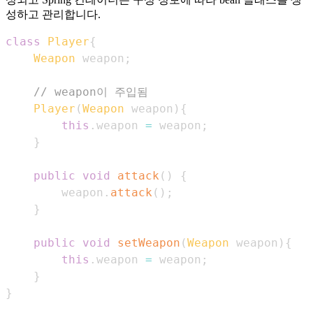
성하고 관리합니다.
class
Player
{
Weapon
 weapon
;
// weapon이 주입됨
Player
(
Weapon
 weapon
)
{
this
.
weapon 
=
 weapon
;
}
public
void
attack
(
)
{
        weapon
.
attack
(
)
;
}
public
void
setWeapon
(
Weapon
 weapon
)
{
this
.
weapon 
=
 weapon
;
}
}