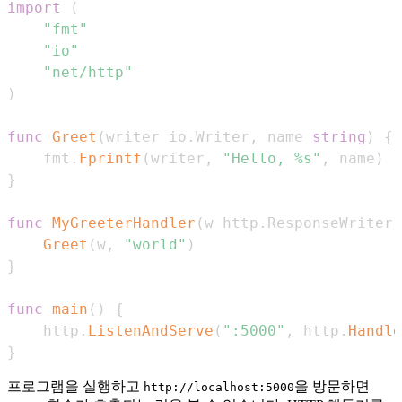
import
(
"fmt"
"io"
"net/http"
)
func
Greet
(
writer io
.
Writer
,
 name 
string
)
{
    fmt
.
Fprintf
(
writer
,
"Hello, %s"
,
 name
)
}
func
MyGreeterHandler
(
w http
.
ResponseWriter
,
Greet
(
w
,
"world"
)
}
func
main
(
)
{
    http
.
ListenAndServe
(
":5000"
,
 http
.
Handle
}
프로그램을 실행하고
을 방문하면
http://localhost:5000