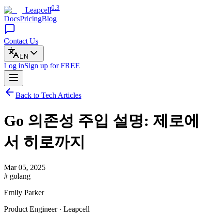
0.3
Leapcell
Docs
Pricing
Blog
Contact Us
EN
Log in
Sign up
for FREE
Back to Tech Articles
Go 의존성 주입 설명: 제로에
서 히로까지
Mar 05, 2025
# golang
Emily Parker
Product Engineer · Leapcell