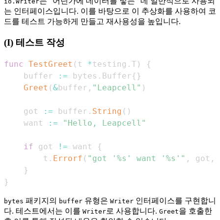
는 "어딘가에 데이터를 넣는" 데 일반적으로 사용되
io.Writer
는 인터페이스입니다. 이를 바탕으로 이 추상화를 사용하여 코
드를 테스트 가능하게 만들고 재사용성을 높입니다.
(I) 테스트 작성
func
TestGreet
(
t 
*
testing
.
T
)
{
    buffer 
:=
 bytes
.
Buffer
{
}
Greet
(
&
buffer
,
"Leapcell"
)
    got 
:=
 buffer
.
String
(
)
    want 
:=
"Hello, Leapcell"
if
 got 
!=
 want 
{
        t
.
Errorf
(
"got '%s' want '%s'"
,
 got
,
 
}
}
패키지의
유형은
인터페이스를 구현합니
bytes
buffer
Writer
다. 테스트에서는 이를
로 사용합니다.
을 호출한
Writer
Greet