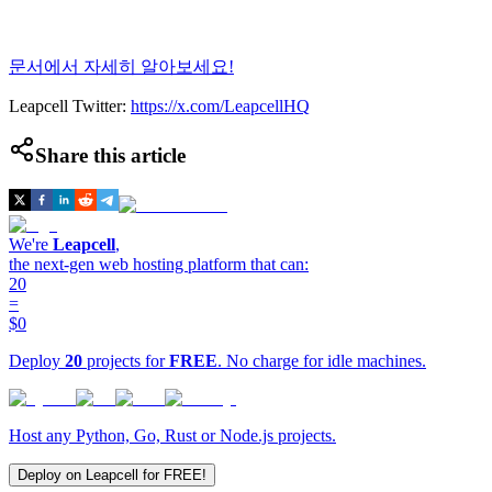
문서에서 자세히 알아보세요!
Leapcell Twitter:
https://x.com/LeapcellHQ
Share this article
We're
Leapcell
,
the next-gen web hosting platform that can:
20
=
$0
Deploy
20
projects for
FREE
. No charge for idle machines.
Host any Python, Go, Rust or Node.js projects.
Deploy on Leapcell for FREE!