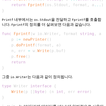
return
Fprintf
(
os
.
Stdout
,
 format
,
 a
...
)
}
내부에서는
을 전달하고
를 호출합
Printf
os.Stdout
Fprintf
니다.
의 정의를 더 살펴보면 다음과 같습니다.
Fprintf
func
Fprintf
(
w io
.
Writer
,
 format 
string
,
 a 
.
    p 
:=
newPrinter
(
)
    p
.
doPrintf
(
format
,
 a
)
    n
,
 err 
=
 w
.
Write
(
p
.
buf
)
    p
.
free
(
)
return
}
그중
는 다음과 같이 정의됩니다.
io.Writer
type
 Writer 
interface
{
Write
(
p 
[
]
byte
)
(
n 
int
,
 err 
error
)
}