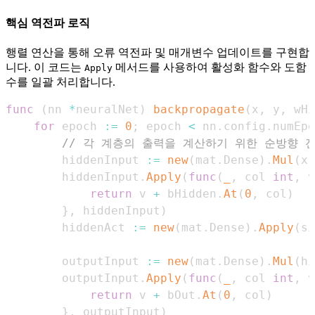
핵심 역전파 로직
행렬 연산을 통해 오류 역전파 및 매개변수 업데이트를 구현합
니다. 이 코드는
메서드를 사용하여 활성화 함수와 도함
Apply
수를 일괄 처리합니다.
func
(
nn 
*
neuralNet
)
backpropagate
(
x
,
 y
,
 wHi
for
 epoch 
:=
0
;
 epoch 
<
 nn
.
config
.
numEpo
// 각 계층의 출력을 계산하기 위한 순방향 
        hiddenInput 
:=
new
(
mat
.
Dense
)
.
Mul
(
x
,
        hiddenInput
.
Apply
(
func
(
_
,
 col 
int
,
 v
return
 v 
+
 bHidden
.
At
(
0
,
 col
)
}
,
 hiddenInput
)
        hiddenAct 
:=
new
(
mat
.
Dense
)
.
Apply
(
si
        outputInput 
:=
new
(
mat
.
Dense
)
.
Mul
(
hi
        outputInput
.
Apply
(
func
(
_
,
 col 
int
,
 v
return
 v 
+
 bOut
.
At
(
0
,
 col
)
}
,
 outputInput
)