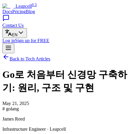
0.3
Leapcell
Docs
Pricing
Blog
Contact Us
EN
Log in
Sign up
for FREE
Back to Tech Articles
Go로 처음부터 신경망 구축하
기: 원리, 구조 및 구현
May 21, 2025
# golang
James Reed
Infrastructure Engineer · Leapcell