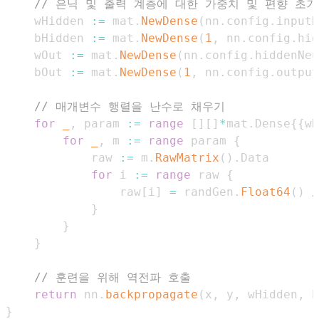
// 은닉 및 출력 계층에 대한 가중치 및 편향 초
    wHidden 
:=
 mat
.
NewDense
(
nn
.
config
.
inputN
    bHidden 
:=
 mat
.
NewDense
(
1
,
 nn
.
config
.
hid
    wOut 
:=
 mat
.
NewDense
(
nn
.
config
.
hiddenNeu
    bOut 
:=
 mat
.
NewDense
(
1
,
 nn
.
config
.
output
// 매개변수 행렬을 난수로 채우기
for
_
,
 param 
:=
range
[
]
[
]
*
mat
.
Dense
{
{
wH
for
_
,
 m 
:=
range
 param 
{
            raw 
:=
 m
.
RawMatrix
(
)
.
for
 i 
:=
range
 raw 
{
                raw
[
i
]
=
 randGen
.
Float64
(
)
}
}
}
// 훈련을 위해 역전파 호출
return
 nn
.
backpropagate
(
x
,
 y
,
 wHidden
,
 b
}