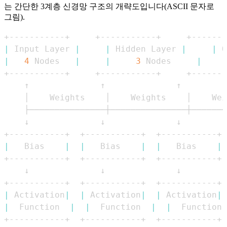
는 간단한 3계층 신경망 구조의 개략도입니다(ASCII 문자로
그림).
|
 Input Layer 
|
|
 Hidden Layer 
|
|
 O
|
4
 Nodes   
|
|
3
 Nodes     
|
|
   Bias    
|
|
   Bias    
|
|
   Bias    
|
|
 Activation
|
|
 Activation
|
|
 Activation
|
|
  Function  
|
|
  Function  
|
|
  Function 
+-----------+  +-----------+  +-----------+