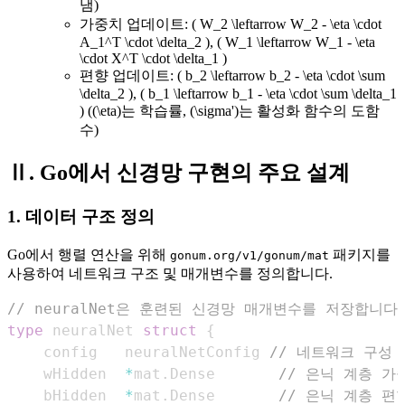
냄)
가중치 업데이트: ( W_2 \leftarrow W_2 - \eta \cdot
A_1^T \cdot \delta_2 ), ( W_1 \leftarrow W_1 - \eta
\cdot X^T \cdot \delta_1 )
편향 업데이트: ( b_2 \leftarrow b_2 - \eta \cdot \sum
\delta_2 ), ( b_1 \leftarrow b_1 - \eta \cdot \sum \delta_1
) ((\eta)는 학습률, (\sigma')는 활성화 함수의 도함
수)
Ⅱ. Go에서 신경망 구현의 주요 설계
1. 데이터 구조 정의
Go에서 행렬 연산을 위해
패키지를
gonum.org/v1/gonum/mat
사용하여 네트워크 구조 및 매개변수를 정의합니다.
// neuralNet은 훈련된 신경망 매개변수를 저장합니다
type
 neuralNet 
struct
{
    config   neuralNetConfig 
// 네트워크 구성
    wHidden  
*
mat
.
Dense       
// 은닉 계층 가
    bHidden  
*
mat
.
Dense       
// 은닉 계층 편