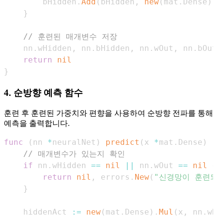
        bHidden
.
Add
(
bHidden
,
new
(
mat
.
Dense
)
.
}
// 훈련된 매개변수 저장
    nn
.
wHidden
,
 nn
.
bHidden
,
 nn
.
wOut
,
 nn
.
bOut
return
nil
}
4. 순방향 예측 함수
훈련 후 훈련된 가중치와 편향을 사용하여 순방향 전파를 통해
예측을 출력합니다.
func
(
nn 
*
neuralNet
)
predict
(
x 
*
mat
.
Dense
)
(
// 매개변수가 있는지 확인
if
 nn
.
wHidden 
==
nil
||
 nn
.
wOut 
==
nil
{
return
nil
,
 errors
.
New
(
"신경망이 훈련되
}
    hiddenAct 
:=
new
(
mat
.
Dense
)
.
Mul
(
x
,
 nn
.
wH