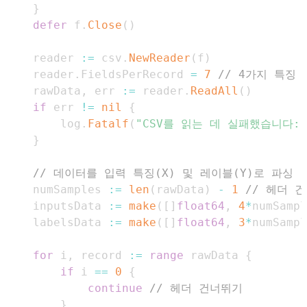
}
defer
 f
.
Close
(
)
    reader 
:=
 csv
.
NewReader
(
f
)
    reader
.
FieldsPerRecord 
=
7
// 4가지 특징 
    rawData
,
 err 
:=
 reader
.
ReadAll
(
)
if
 err 
!=
nil
{
        log
.
Fatalf
(
"CSV를 읽는 데 실패했습니다: 
}
// 데이터를 입력 특징(X) 및 레이블(Y)로 파싱
    numSamples 
:=
len
(
rawData
)
-
1
// 헤더 
    inputsData 
:=
make
(
[
]
float64
,
4
*
numSampl
    labelsData 
:=
make
(
[
]
float64
,
3
*
numSampl
for
 i
,
 record 
:=
range
 rawData 
{
if
 i 
==
0
{
continue
// 헤더 건너뛰기
}