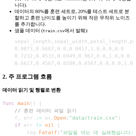
니다).
데이터의 80%를 훈련 세트로, 20%를 테스트 세트로 분
할하고 훈련 난이도를 높이기 위해 작은 무작위 노이즈
를 추가합니다.
샘플 데이터 (
에서 발췌):
train.csv
sepal_length
,
sepal_width
,
petal_length
,
pe
0.0873
,
0.6687
,
0.0
,
0.0417
,
1.0
,
0.0
,
0.0
0.7232
,
0.4533
,
0.6949
,
0.967
,
0.0
,
1.0
,
0.0
0.6617
,
0.4567
,
0.6580
,
0.6567
,
0.0
,
0.0
,
1.0
2. 주 프로그램 흐름
데이터 읽기 및 행렬로 변환
func
main
(
)
{
// 훈련 데이터 파일 읽기
    f
,
 err 
:=
 os
.
Open
(
"data/train.csv"
)
if
 err 
!=
nil
{
        log
.
Fatalf
(
"파일을 여는 데 실패했습니다: 