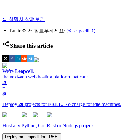
📖 설명서 살펴보기
🔹 Twitter에서 팔로우하세요:
@LeapcellHQ
Share this article
We're
Leapcell
,
the next-gen web hosting platform that can:
20
=
$0
Deploy
20
projects for
FREE
. No charge for idle machines.
Host any Python, Go, Rust or Node.js projects.
Deploy on Leapcell for FREE!