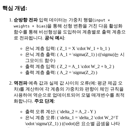
핵심 개념:
순방향 전파
입력 데이터는 가중치 행렬(
input ×
)을 통해 선형 변환을 거친 다음 활성화
weights + bias
함수를 통해 비선형성을 도입하여 계층별로 출력 계층으
로 전파됩니다.
공식 예시
:
은닉 계층 입력: ( Z_1 = X \cdot W_1 + b_1 )
은닉 계층 출력: ( A_1 = \sigma(Z_1) ) ((\sigma)는 시
그모이드 함수)
출력 계층 입력: ( Z_2 = A_1 \cdot W_2 + b_2 )
출력 계층 출력: ( A_2 = \sigma(Z_2) )
역전파
예측 값과 실제 값 사이의 오류(예: 평균 제곱 오
차)를 계산하여 각 계층의 가중치와 편향이 체인 규칙을
사용하여 역순으로 업데이트되어 모델 매개변수를 최적
화합니다.
주요 단계
:
출력 오류 계산: ( \delta_2 = A_2 - Y )
은닉 계층 오류: ( \delta_1 = \delta_2 \cdot W_2^T
\odot \sigma'(Z_1) ) ((\odot)은 요소별 곱셈을 나타