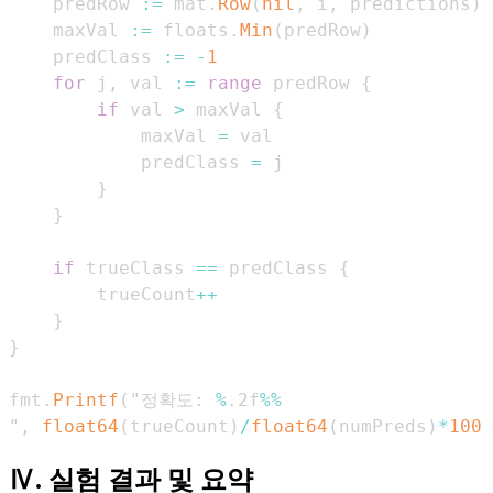
    predRow 
:=
 mat
.
Row
(
nil
,
 i
,
 predictions
)
    maxVal 
:=
 floats
.
Min
(
predRow
)
    predClass 
:=
-
1
for
 j
,
 val 
:=
range
 predRow 
{
if
 val 
>
 maxVal 
{
            maxVal 
=
            predClass 
=
}
}
if
 trueClass 
==
 predClass 
{
        trueCount
++
}
}
fmt
.
Printf
(
"정확도
:
%
.
2f
%
%
"
,
float64
(
trueCount
)
/
float64
(
numPreds
)
*
100
)
Ⅳ. 실험 결과 및 요약