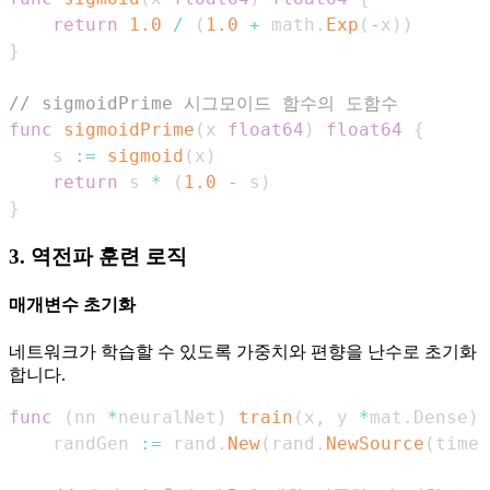
return
1.0
/
(
1.0
+
 math
.
Exp
(
-
x
)
)
}
// sigmoidPrime 시그모이드 함수의 도함수
func
sigmoidPrime
(
x 
float64
)
float64
{
    s 
:=
sigmoid
(
x
)
return
 s 
*
(
1.0
-
 s
)
}
3. 역전파 훈련 로직
매개변수 초기화
네트워크가 학습할 수 있도록 가중치와 편향을 난수로 초기화
합니다.
func
(
nn 
*
neuralNet
)
train
(
x
,
 y 
*
mat
.
Dense
)
    randGen 
:=
 rand
.
New
(
rand
.
NewSource
(
time
.