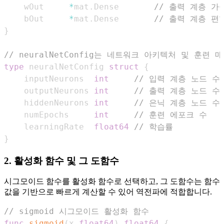
    wOut     
*
mat
.
Dense       
// 출력 계층 가
    bOut     
*
mat
.
Dense       
// 출력 계층 편
}
// neuralNetConfig는 네트워크 아키텍처 및 훈련
type
 neuralNetConfig 
struct
{
    inputNeurons  
int
// 입력 계층 노드 수 
    outputNeurons 
int
// 출력 계층 노드 수 
    hiddenNeurons 
int
// 은닉 계층 노드 수
    numEpochs     
int
// 훈련 에포크 수
    learningRate  
float64
// 학습률
}
2. 활성화 함수 및 그 도함수
시그모이드 함수를 활성화 함수로 선택하고, 그 도함수는 함수
값을 기반으로 빠르게 계산할 수 있어 역전파에 적합합니다.
// sigmoid 시그모이드 활성화 함수
func
sigmoid
(
x 
float64
)
float64
{