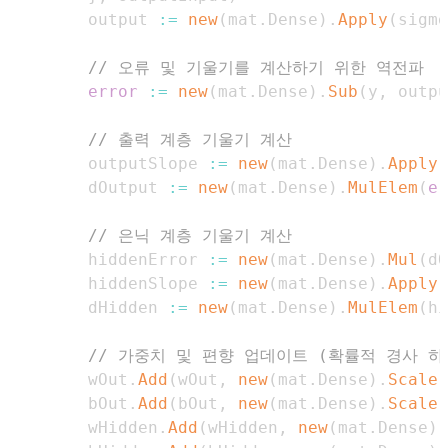
        output 
:=
new
(
mat
.
Dense
)
.
Apply
(
sigmo
// 오류 및 기울기를 계산하기 위한 역전파
error
:=
new
(
mat
.
Dense
)
.
Sub
(
y
,
 outpu
// 출력 계층 기울기 계산
        outputSlope 
:=
new
(
mat
.
Dense
)
.
Apply
(
        dOutput 
:=
new
(
mat
.
Dense
)
.
MulElem
(
er
// 은닉 계층 기울기 계산
        hiddenError 
:=
new
(
mat
.
Dense
)
.
Mul
(
dO
        hiddenSlope 
:=
new
(
mat
.
Dense
)
.
Apply
(
        dHidden 
:=
new
(
mat
.
Dense
)
.
MulElem
(
hi
// 가중치 및 편향 업데이트 (확률적 경사 하
        wOut
.
Add
(
wOut
,
new
(
mat
.
Dense
)
.
Scale
(
        bOut
.
Add
(
bOut
,
new
(
mat
.
Dense
)
.
Scale
(
        wHidden
.
Add
(
wHidden
,
new
(
mat
.
Dense
)
.