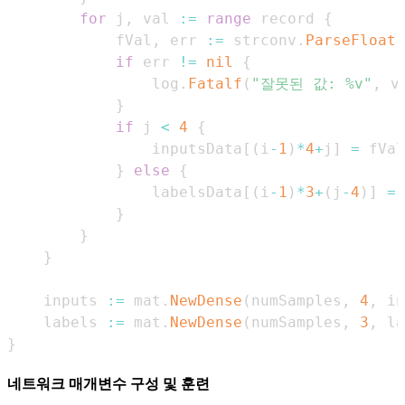
for
 j
,
 val 
:=
range
 record 
{
            fVal
,
 err 
:=
 strconv
.
ParseFloat
(
if
 err 
!=
nil
{
                log
.
Fatalf
(
"잘못된 값: %v"
,
 v
}
if
 j 
<
4
{
                inputsData
[
(
i
-
1
)
*
4
+
j
]
=
 fVal
}
else
{
                labelsData
[
(
i
-
1
)
*
3
+
(
j
-
4
)
]
=
 
}
}
}
    inputs 
:=
 mat
.
NewDense
(
numSamples
,
4
,
 in
    labels 
:=
 mat
.
NewDense
(
numSamples
,
3
,
 la
}
네트워크 매개변수 구성 및 훈련