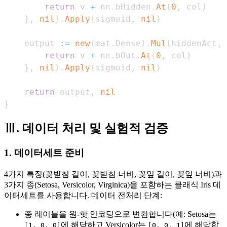
return
 v 
+
 nn
.
bHidden
.
At
(
0
,
 col
)
}
,
nil
)
.
Apply
(
sigmoid
,
nil
)
    output 
:=
new
(
mat
.
Dense
)
.
Mul
(
hiddenAct
,
 
return
 v 
+
 nn
.
bOut
.
At
(
0
,
 col
)
}
,
nil
)
.
Apply
(
sigmoid
,
nil
)
return
 output
,
nil
}
Ⅲ. 데이터 처리 및 실험적 검증
1. 데이터세트 준비
4가지 특징(꽃받침 길이, 꽃받침 너비, 꽃잎 길이, 꽃잎 너비)과
3가지 종(Setosa, Versicolor, Virginica)을 포함하는 클래식 Iris 데
이터세트를 사용합니다. 데이터 전처리 단계:
종 레이블을 원-핫 인코딩으로 변환합니다(예: Setosa는
에 해당하고 Versicolor는
에 해당합
[1, 0, 0]
[0, 0, 1]