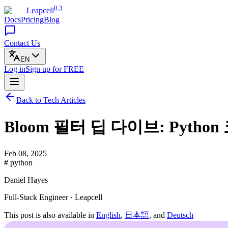
0.3
Leapcell
Docs
Pricing
Blog
Contact Us
EN
Log in
Sign up
for FREE
Back to Tech Articles
Bloom 필터 딥 다이브: Pytho
Feb 08, 2025
# python
Daniel Hayes
Full-Stack Engineer · Leapcell
This post is also available in
English
,
日本語
, and
Deutsch