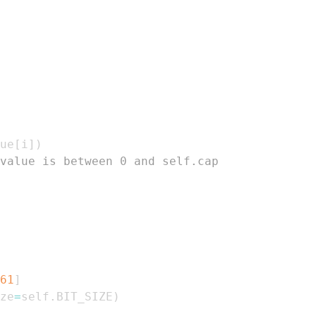
ue
[
i
]
)
value is between 0 and self.cap
61
]
ze
=
self
.
BIT_SIZE
)