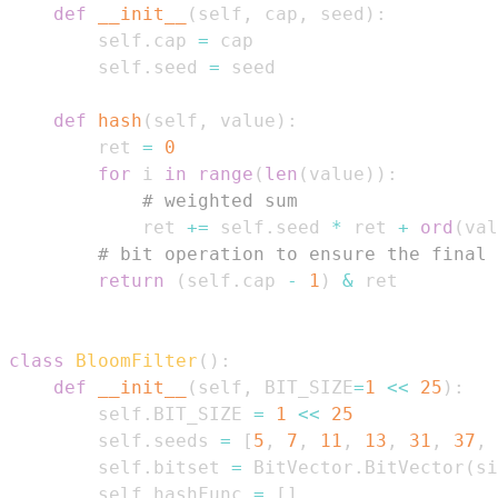
def
__init__
(
self
,
 cap
,
 seed
)
:
        self
.
cap 
=
        self
.
seed 
=
def
hash
(
self
,
 value
)
:
        ret 
=
0
for
 i 
in
range
(
len
(
value
)
)
:
# weighted sum
            ret 
+=
 self
.
seed 
*
 ret 
+
ord
(
val
# bit operation to ensure the final 
return
(
self
.
cap 
-
1
)
&
class
BloomFilter
(
)
:
def
__init__
(
self
,
 BIT_SIZE
=
1
<<
25
)
:
        self
.
BIT_SIZE 
=
1
<<
25
        self
.
seeds 
=
[
5
,
7
,
11
,
13
,
31
,
37
,
        self
.
bitset 
=
 BitVector
.
BitVector
(
si
        self
.
hashFunc 
=
[
]