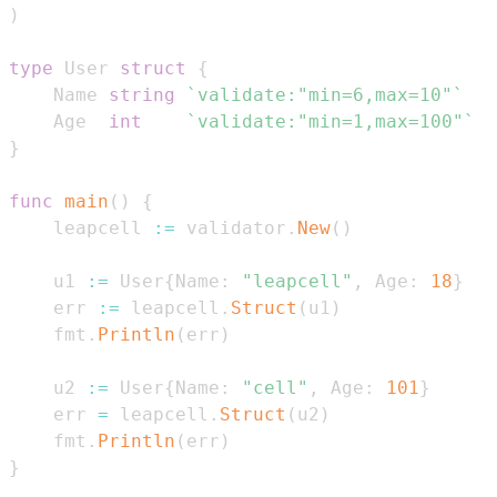
)
type
 User 
struct
{
    Name 
string
`validate:"min=6,max=10"`
    Age  
int
`validate:"min=1,max=100"`
}
func
main
(
)
{
    leapcell 
:=
 validator
.
New
(
)
    u1 
:=
 User
{
Name
:
"leapcell"
,
 Age
:
18
}
    err 
:=
 leapcell
.
Struct
(
u1
)
    fmt
.
Println
(
err
)
    u2 
:=
 User
{
Name
:
"cell"
,
 Age
:
101
}
    err 
=
 leapcell
.
Struct
(
u2
)
    fmt
.
Println
(
err
)
}