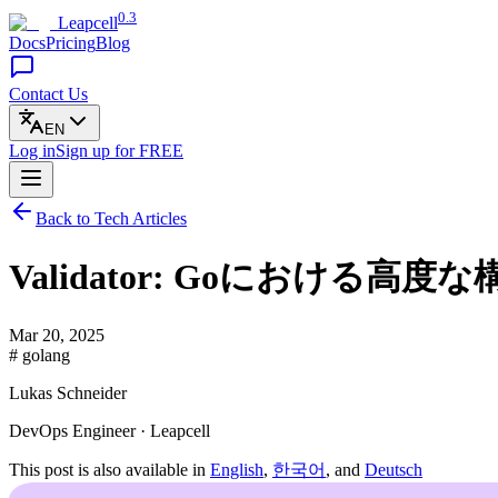
0.3
Leapcell
Docs
Pricing
Blog
Contact Us
EN
Log in
Sign up
for FREE
Back to Tech Articles
Validator: Goにおけ
Mar 20, 2025
# golang
Lukas Schneider
DevOps Engineer · Leapcell
This post is also available in
English
,
한국어
, and
Deutsch