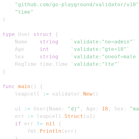
"github.com/go-playground/validator/v10"
"time"
)
type
 User 
struct
{
    Name    
string
`validate:"ne=admin"`
    Age     
int
`validate:"gte=18"`
    Sex     
string
`validate:"oneof=male 
    RegTime time
.
Time 
`validate:"lte"`
}
func
main
(
)
{
    leapcell 
:=
 validator
.
New
(
)
    u1 
:=
 User
{
Name
:
"dj"
,
 Age
:
18
,
 Sex
:
"ma
    err 
:=
 leapcell
.
Struct
(
u1
)
if
 err 
!=
nil
{
        fmt
.
Println
(
err
)
}