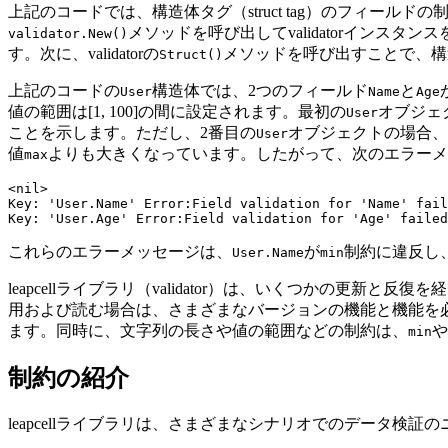
上記のコードでは、構造体タグ（struct tag）のフィール
メソッドを呼び出してvalidatorインス
validator.New()
す。次に、validatorの
メソッドを呼び出すことで、構
Struct()
上記のコードの
構造体では、2つのフィールド
と
User
Name
Age
値の範囲は[1, 100]の間に設定されます。最初の
オブジェ
User
ことを示します。ただし、2番目の
オブジェクトの場合、
User
値
よりも大きくなっています。したがって、次のエラーメ
max
<nil>

Key: 'User.Name' Error:Field validation for 'Name' fail
これらのエラーメッセージは、
が
制約に違反し
User.Name
min
leapcellライブラリ（validator）は、いくつかの
用および読む場合は、さまざまなバージョンの機能と機能を必
ます。同時に、文字列の長さや値の範囲などの制約は、
や
min
制約の紹介
leapcellライブラリは、さまざまなシナリオでのデータ