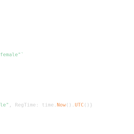
female"`
le"
,
 RegTime
:
 time
.
Now
(
)
.
UTC
(
)
}