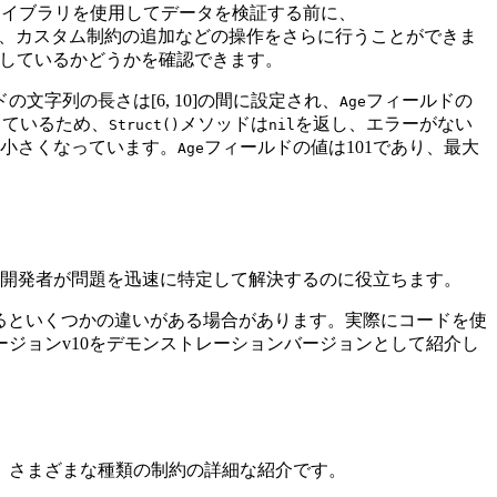
ellライブラリを使用してデータを検証する前に、
ンの指定、カスタム制約の追加などの操作をさらに行うことができま
しているかどうかを確認できます。
の文字列の長さは[6, 10]の間に設定され、
フィールドの
Age
しているため、
メソッドは
を返し、エラーがない
Struct()
nil
小さくなっています。
フィールドの値は101であり、最大
Age
開発者が問題を迅速に特定して解決するのに役立ちます。
ンが異なるといくつかの違いがある場合があります。実際にコードを使
ジョンv10をデモンストレーションバージョンとして紹介し
は、さまざまな種類の制約の詳細な紹介です。