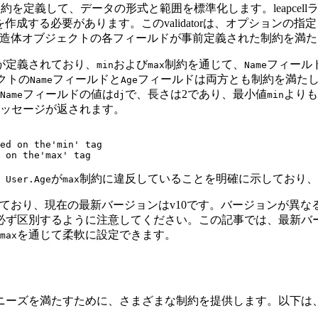
ドの制約を定義して、データの形式と範囲を標準化します。leapc
タンスを作成する必要があります。このvalidatorは、オプショ
造体オブジェクトの各フィールドが事前定義された制約を満た
が定義されており、
および
制約を通じて、
フィールド
min
max
Name
クトの
フィールドと
フィールドは両方とも制約を満た
Name
Age
フィールドの値は
で、長さは2であり、最小値
よりも
Name
dj
min
ッセージが返されます。
ed on the'min' tag

、
が
制約に違反していることを明確に示しており、
User.Age
max
更新と反復を経ており、現在の最新バージョンはv10です。バージョ
ず区別するように注意してください。この記事では、最新バー
を通じて柔軟に設定できます。
max
検証のニーズを満たすために、さまざまな制約を提供します。以下