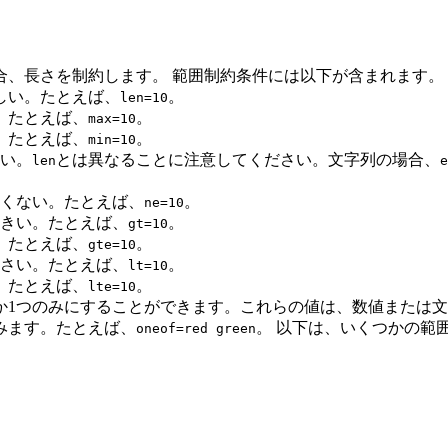
。
合、長さを制約します。 範囲制約条件には以下が含まれます。
しい。たとえば、
。
len=10
。たとえば、
。
max=10
。たとえば、
。
min=10
しい。
とは異なることに注意してください。文字列の場合、
len
e
しくない。たとえば、
。
ne=10
大きい。たとえば、
。
gt=10
。たとえば、
。
gte=10
小さい。たとえば、
。
lt=10
。たとえば、
。
lte=10
れか1つのみにすることができます。これらの値は、数値または
みます。たとえば、
。 以下は、いくつかの範
oneof=red green