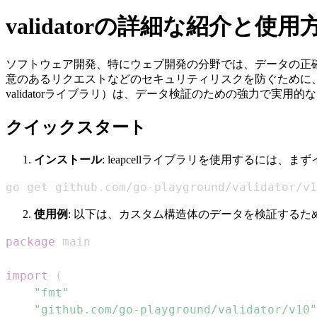
validatorの詳細な紹介と使用
ソフトウェア開発、特にウェブ開発の分野では、データの正
意のあるリクエストなどのセキュリティリスクを防ぐために、ユ
validatorライブラリ）は、データ検証のための強力で実
クイックスタート
インストール
: leapcellライブラリを使用するに
go get github.com/go-playground/validator/v1
使用例
: 以下は、カスタム構造体のデータを検証するため
package
import
(
"fmt"
"github.com/go-playground/validator/v10"