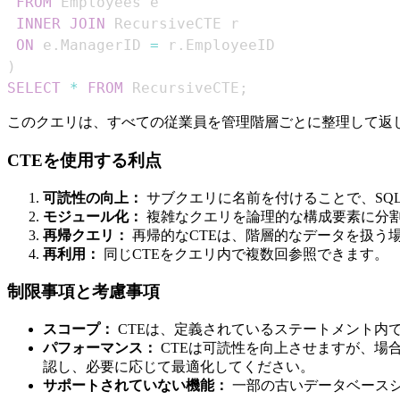
FROM
INNER
JOIN
ON
 e
.
ManagerID 
=
 r
.
)
SELECT
*
FROM
 RecursiveCTE
;
このクエリは、すべての従業員を管理階層ごとに整理して返
CTEを使用する利点
可読性の向上：
サブクエリに名前を付けることで、SQ
モジュール化：
複雑なクエリを論理的な構成要素に分
再帰クエリ：
再帰的なCTEは、階層的なデータを扱う
再利用：
同じCTEをクエリ内で複数回参照できます。
制限事項と考慮事項
スコープ：
CTEは、定義されているステートメント内
パフォーマンス：
CTEは可読性を向上させますが、場
認し、必要に応じて最適化してください。
サポートされていない機能：
一部の古いデータベースシ