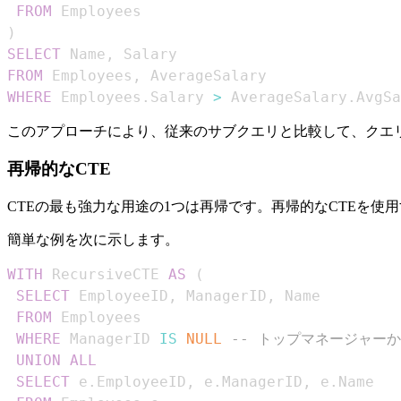
FROM
)
SELECT
 Name
,
FROM
 Employees
,
WHERE
 Employees
.
Salary 
>
 AverageSalary
.
AvgSa
このアプローチにより、従来のサブクエリと比較して、クエ
再帰的なCTE
CTEの最も強力な用途の1つは再帰です。再帰的なCTEを
簡単な例を次に示します。
WITH
 RecursiveCTE 
AS
(
SELECT
 EmployeeID
,
 ManagerID
,
FROM
WHERE
 ManagerID 
IS
NULL
-- トップマネージャー
UNION
ALL
SELECT
 e
.
EmployeeID
,
 e
.
ManagerID
,
 e
.