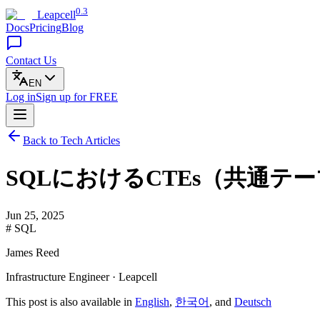
0.3
Leapcell
Docs
Pricing
Blog
Contact Us
EN
Log in
Sign up
for FREE
Back to Tech Articles
SQLにおけるCTEs（共通テ
Jun 25, 2025
# SQL
James Reed
Infrastructure Engineer · Leapcell
This post is also available in
English
,
한국어
, and
Deutsch