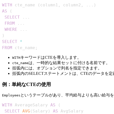
WITH
 cte_name 
(
column1
,
 column2
,
.
.
.
)
AS
(
SELECT
.
.
.
FROM
.
.
.
WHERE
.
.
.
)
SELECT
*
FROM
 cte_name
;
キーワードはCTEを導入します。
WITH
は、一時的な結果セットに付ける名前です。
cte_name
括弧内には、オプションで列名を指定できます。
括弧内のSELECTステートメントは、CTEのデータを
例：単純なCTEの使用
というテーブルがあり、平均給与よりも高い給与を
Employees
WITH
 AverageSalary 
AS
(
SELECT
AVG
(
Salary
)
AS