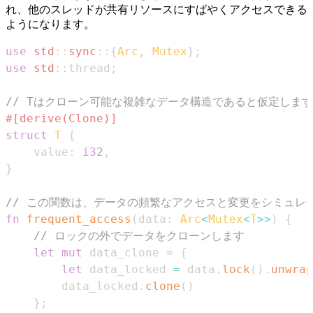
れ、他のスレッドが共有リソースにすばやくアクセスできる
ようになります。
use
std
::
sync
::
{
Arc
,
Mutex
}
;
use
std
::
thread
;
// Tはクローン可能な複雑なデータ構造であると仮定します
#[derive(Clone)]
struct
T
{
    value
:
i32
,
}
// この関数は、データの頻繁なアクセスと変更をシミュレ
fn
frequent_access
(
data
:
Arc
<
Mutex
<
T
>>
)
{
// ロックの外でデータをクローンします
let
mut
 data_clone 
=
{
let
 data_locked 
=
 data
.
lock
(
)
.
unwrap
        data_locked
.
clone
(
)
}
;