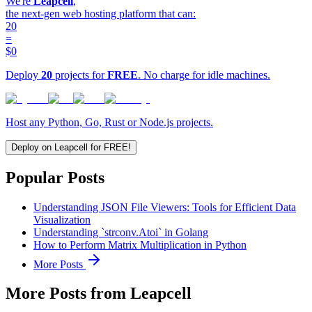
We're
Leapcell
,
the next-gen web hosting platform that can:
20
=
$0
Deploy
20
projects for
FREE
. No charge for idle machines.
Host any Python, Go, Rust or Node.js projects.
Deploy on Leapcell for FREE!
Popular Posts
Understanding JSON File Viewers: Tools for Efficient Data
Visualization
Understanding `strconv.Atoi` in Golang
How to Perform Matrix Multiplication in Python
More Posts
More Posts from Leapcell