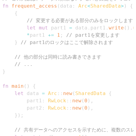
fn
frequent_access
(
data
:
Arc
<
SharedData
>
)
{
{
// 変更する必要がある部分のみをロックします
let
mut
 part1 
=
 data
.
part1
.
write
(
)
.
u
*
part1 
+=
1
;
// part1を変更します
}
// part1のロックはここで解除されます
// 他の部分は同時に読み書きできます
// ...
}
fn
main
(
)
{
let
 data 
=
Arc
::
new
(
SharedData
{
        part1
:
RwLock
::
new
(
0
)
,
        part2
:
RwLock
::
new
(
0
)
,
}
)
;
// 共有データへのアクセスを示すために、複数のス