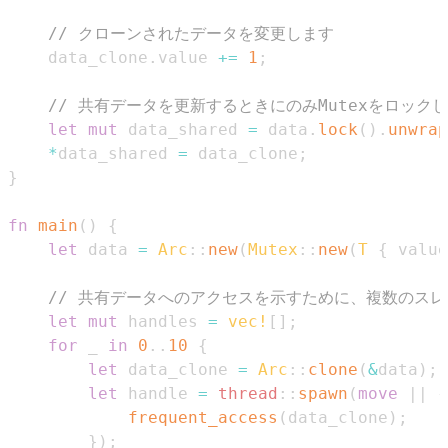
// クローンされたデータを変更します
    data_clone
.
value 
+=
1
;
// 共有データを更新するときにのみMutexをロック
let
mut
 data_shared 
=
 data
.
lock
(
)
.
unwrap
*
data_shared 
=
 data_clone
;
}
fn
main
(
)
{
let
 data 
=
Arc
::
new
(
Mutex
::
new
(
T
{
 value
// 共有データへのアクセスを示すために、複数のス
let
mut
 handles 
=
vec!
[
]
;
for
 _ 
in
0
..
10
{
let
 data_clone 
=
Arc
::
clone
(
&
data
)
;
let
 handle 
=
thread
::
spawn
(
move
|
|
{
frequent_access
(
data_clone
)
;
}
)
;