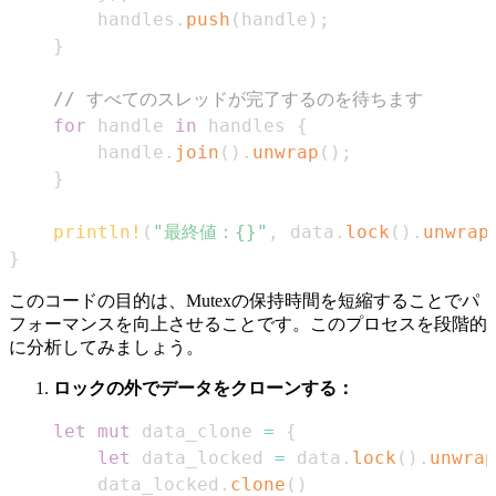
        handles
.
push
(
handle
)
;
}
// すべてのスレッドが完了するのを待ちます
for
 handle 
in
 handles 
{
        handle
.
join
(
)
.
unwrap
(
)
;
}
println!
(
"最終値：{}"
,
 data
.
lock
(
)
.
unwrap
}
このコードの目的は、Mutexの保持時間を短縮することでパ
フォーマンスを向上させることです。このプロセスを段階的
に分析してみましょう。
ロックの外でデータをクローンする：
let
mut
 data_clone 
=
{
let
 data_locked 
=
 data
.
lock
(
)
.
unwrap
    data_locked
.
clone
(
)