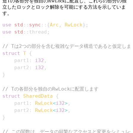
造Tの各部分を独自のRwLockに配置し、これらの部分の独
立したロックとロック解除を可能にする方法を示していま
す。
use
std
::
sync
::
{
Arc
,
RwLock
}
;
use
std
::
thread
;
// Tは2つの部分を含む複雑なデータ構造であると仮定しま
struct
T
{
    part1
:
i32
,
    part2
:
i32
,
}
// Tの各部分を独自のRwLockに配置します
struct
SharedData
{
    part1
:
RwLock
<
i32
>
,
    part2
:
RwLock
<
i32
>
,
}
// この関数は、データの頻繁なアクセスと変更をシミュレ