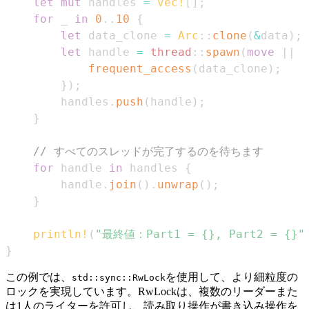
let
mut
 handles 
=
vec!
[
]
;
for
 _ 
in
0
..
10
{
let
 data_clone 
=
Arc
::
clone
(
&
data
)
;
let
 handle 
=
thread
::
spawn
(
move
|
|
{
frequent_access
(
data_clone
)
;
}
)
;
        handles
.
push
(
handle
)
;
}
// すべてのスレッドが完了するのを待ちます
for
 handle 
in
 handles 
{
        handle
.
join
(
)
.
unwrap
(
)
;
}
println!
(
"最終値：Part1 = {}, Part2 = {}"
}
この例では、
を使用して、より細粒度の
std::sync::RwLock
ロックを実現しています。RwLockは、複数のリーダーまた
は1人のライターを許可し、読み取り操作が書き込み操作を