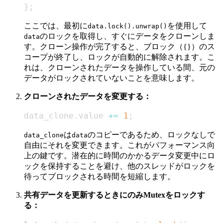
}
;
ここでは、最初に
を使用して
data.lock().unwrap()
のロックを取得し、すぐにデータをクローンしま
data
す。クローン操作が完了すると、ブロック（{}）のス
コープが終了し、ロックが自動的に解除されます。こ
れは、クローンされたデータを操作している間、元の
データがロックされていないことを意味します。
クローンされたデータを変更する：
data_clone
.
value 
+=
1
;
は
のコピーであるため、ロックなしで
data_clone
data
自由にそれを変更できます。これがパフォーマンス向
上の鍵です。潜在的に時間のかかるデータ変更中にロ
ックを保持することを避け、他のスレッドがロックを
待ってブロックされる時間を短縮します。
共有データを更新するときにのみMutexをロックす
る：