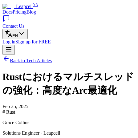
0.3
Leapcell
Docs
Pricing
Blog
Contact Us
EN
Log in
Sign up
for FREE
Back to Tech Articles
Rustにおけるマルチスレッド
の強化：高度なArc最適化
Feb 25, 2025
# Rust
Grace Collins
Solutions Engineer · Leapcell