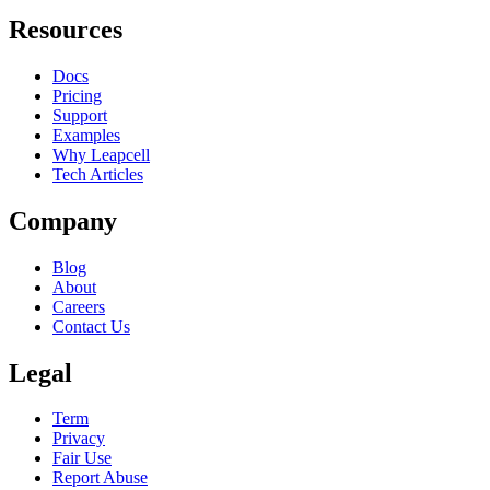
Resources
Docs
Pricing
Support
Examples
Why Leapcell
Tech Articles
Company
Blog
About
Careers
Contact Us
Legal
Term
Privacy
Fair Use
Report Abuse