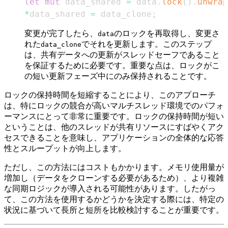
let
mut
 data_shared 
=
 data
.
lock
(
)
.
unwrap
*
data_shared 
=
 data_clone
;
変更が完了したら、
のロックを再取得し、変更さ
data
れた
でそれを更新します。このステップ
data_clone
は、共有データへの更新がスレッドセーフであること
を保証するために必要です。重要な点は、ロックがこ
の短い更新フェーズ中にのみ保持されることです。
ロックの保持時間を短縮することにより、このアプローチ
は、特にロックの競合が高いマルチスレッド環境でのパフォ
ーマンスにとって非常に重要です。ロックの保持時間が短い
ということは、他のスレッドが共有リソースにすばやくアク
セスできることを意味し、アプリケーションの全体的な応答
性とスループットが向上します。
ただし、この方法にはコストもかかります。メモリ使用量が
増加し（データをクローンする必要があるため）、より複雑
な同期ロジックが導入される可能性があります。したがっ
て、この方法を使用するかどうかを決定する際には、特定の
状況に基づいて長所と短所を比較検討することが重要です。