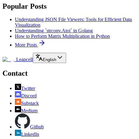
Popular Posts
Understanding JSON File Viewers: Tools for Efficient Data
Visualization
Understanding `strconv.Atoi` in Golang
How to Perform Matrix Multiplication in Python
More Posts
Leapcell
English
Contact
Twitter
Discord
Substack
Medium
Github
LinkedIn