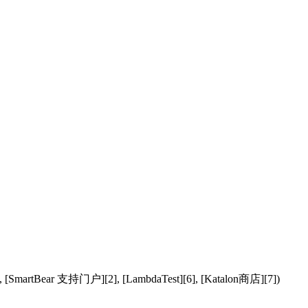
门户][2], [LambdaTest][6], [Katalon商店][7])