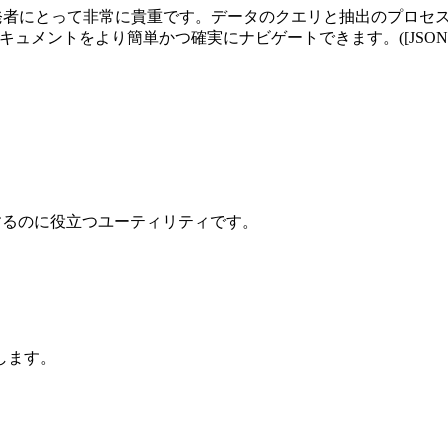
タ構造を扱う開発者にとって非常に貴重です。データのクエリと抽出の
メントをより簡単かつ確実にナビゲートできます。([JSONPath
評価するのに役立つユーティリティです。
します。