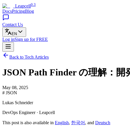
0.3
Leapcell
Docs
Pricing
Blog
Contact Us
EN
Log in
Sign up
for FREE
Back to Tech Articles
JSON Path Finder の理
May 08, 2025
# JSON
Lukas Schneider
DevOps Engineer · Leapcell
This post is also available in
English
,
한국어
, and
Deutsch