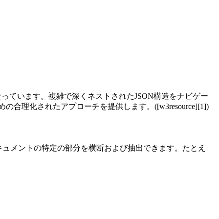
ータ形式となっています。複雑で深くネストされたJSON構造をナビゲー
化されたアプローチを提供します。([w3resource][1])
ONドキュメントの特定の部分を横断および抽出できます。たとえ