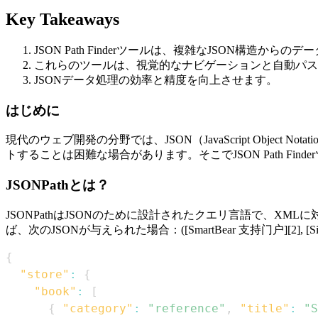
Key Takeaways
JSON Path Finderツールは、複雑なJSON構造から
これらのツールは、視覚的なナビゲーションと自動パス
JSONデータ処理の効率と精度を向上させます。
はじめに
現代のウェブ開発の分野では、JSON（JavaScript Obje
トすることは困難な場合があります。そこでJSON Path Fin
JSONPathとは？
JSONPathはJSONのために設計されたクエリ言語で、X
ば、次のJSONが与えられた場合：([SmartBear 支持门户][2], [Site2
{
"store"
:
{
"book"
:
[
{
"category"
:
"reference"
,
"title"
:
"S