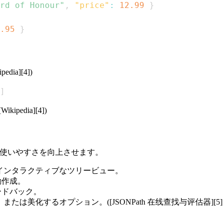
rd of Honour"
,
"price"
:
12.99
}
.95
}
ia][4])
]
dia][4])
athの使いやすさを向上させます。
のインタラクティブなツリービュー。
動作成。
ィードバック。
プション。([JSONPath 在线查找与评估器][5], [SmartBear 支持