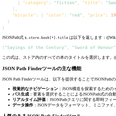
{
"category"
:
"fiction"
,
"title"
:
"Swo
]
,
"bicycle"
:
{
"color"
:
"red"
,
"price"
:
19
}
}
JSONPath式
は以下を返します：([Wikiped
$.store.book[*].title
[
"Sayings of the Century"
,
"Sword of Honour"
この式は、ストア内のすべての本のタイトルを選択します。([Wikipe
JSON Path Finderツールの主な機能
JSON Path Finderツールは、以下を提供することでJSONP
視覚的なナビゲーション
：JSON構造を探索するため
パス生成
：要素を選択することによるJSONPath式の自
リアルタイム評価
：JSONPathクエリに関する即時フ
データ操作
：JSONデータをフォーマット、ミニファイ、または美化するオ