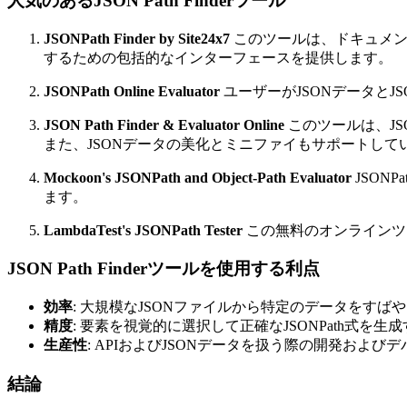
人気のあるJSON Path Finderツール
JSONPath Finder by Site24x7
このツールは、ドキュメン
するための包括的なインターフェースを提供します。
JSONPath Online Evaluator
ユーザーがJSONデータとJ
JSON Path Finder & Evaluator Online
このツールは、J
また、JSONデータの美化とミニファイもサポートして
Mockoon's JSONPath and Object-Path Evaluator
JSON
ます。
LambdaTest's JSONPath Tester
この無料のオンラインツー
JSON Path Finderツールを使用する利点
効率
: 大規模なJSONファイルから特定のデータをすば
精度
: 要素を視覚的に選択して正確なJSONPath式を
生産性
: APIおよびJSONデータを扱う際の開発およびデバ
結論