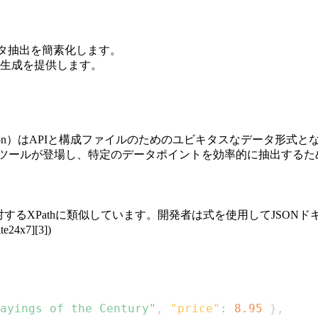
のデータ抽出を簡素化します。
生成を提供します。
ct Notation）はAPIと構成ファイルのためのユビキタスなデ
derツールが登場し、特定のデータポイントを効率的に抽出するための合理
MLに対するXPathに類似しています。開発者は式を使用してJS
4x7][3])
ayings of the Century"
,
"price"
:
8.95
}
,