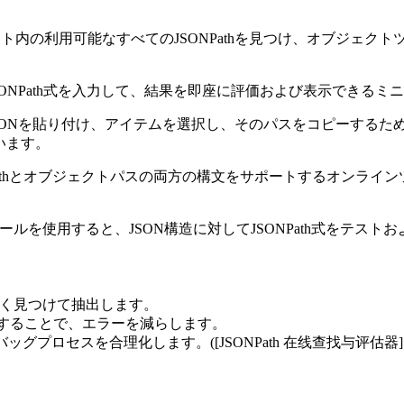
ト内の利用可能なすべてのJSONPathを見つけ、オブジェク
SONPath式を入力して、結果を即座に評価および表示できる
SONを貼り付け、アイテムを選択し、そのパスをコピーするた
います。
Pathとオブジェクトパスの両方の構文をサポートするオンライ
ルを使用すると、JSON構造に対してJSONPath式をテス
やく見つけて抽出します。
生成することで、エラーを減らします。
ッグプロセスを合理化します。([JSONPath 在线查找与评估器][5