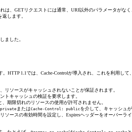
これは、GETリクエストには通常、URI以外のパラメータが
を返します。
生しました。
HTTP 1.1では、Cache-Controlが導入され、これ
、リソースがキャッシュされないことが保証されます。
ントキャッシュの検証を要求します。
と、期限切れのリソースの使用が許可されません。
または
を介して、キャッシュが
 private
Cache-Control: public
リソースの有効時間を設定し、Expiresヘッダーをオーバー
ます。たとえば、
は
と