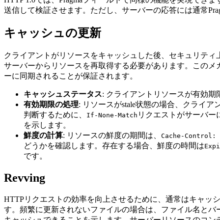
送信して検証させます。ただし、サーバーの応答には通常Pragma
キャッシュの更新
クライアントがリソースをキャッシュした後、セキュリティ
サーバーからリソースを再取得する必要があります。このメ
ーに同期されることが保証されます。
キャッシュステータス
: クライアントリソースが有効期限
有効期限の処理
: リソースがstale状態の場合、ク
判断するために、
リクエストがサーバーに
If-None-Match
を示します。
鮮度の計算
: リソースの鮮度の期間は、
Cache-Control: 
どうかを確認します。存在する場合、鮮度の時間は
Expi
です。
Revving
HTTPリクエストの効率を向上させるために、通常はキャ
す。頻繁に更新されないファイルの場合は、ファイル名とバ
キャッシュできることを示します。サーバーリソースのコン