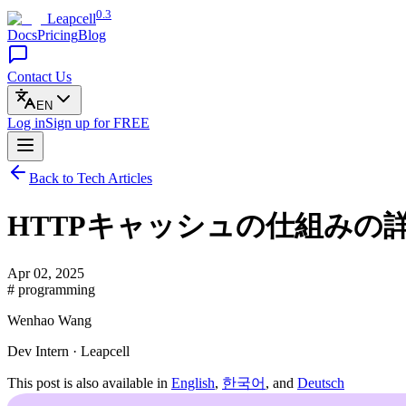
0.3
Leapcell
Docs
Pricing
Blog
Contact Us
EN
Log in
Sign up
for FREE
Back to Tech Articles
HTTPキャッシュの仕組みの
Apr 02, 2025
# programming
Wenhao Wang
Dev Intern · Leapcell
This post is also available in
English
,
한국어
, and
Deutsch