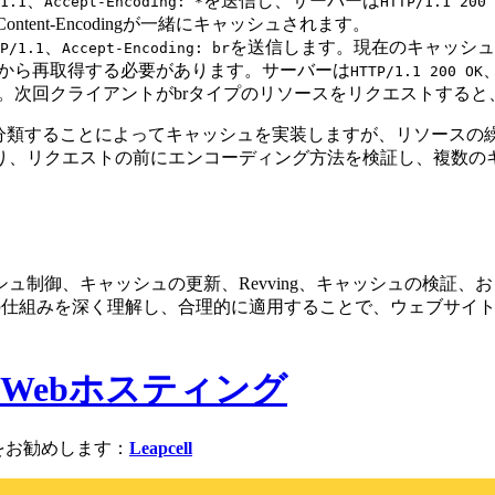
、
を送信し、サーバーは
1.1
Accept-Encoding: *
HTTP/1.1 200 
ent-Encodingが一緒にキャッシュされます。
、
を送信します。現在のキャッシュ
P/1.1
Accept-Encoding: br
ーから再取得する必要があります。サーバーは
HTTP/1.1 200 OK
す。次回クライアントがbrタイプのリソースをリクエストする
に分類することによってキャッシュを実装しますが、リソース
り、リクエストの前にエンコーディング方法を検証し、複数の
制御、キャッシュの更新、Revving、キャッシュの検証、およ
ュの仕組みを深く理解し、合理的に適用することで、ウェブサイ
レスWebホスティング
をお勧めします：
Leapcell