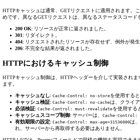
HTTPキャッシュは通常、GETリクエストに適用されます。
めです。異なるGETリクエストは、異なるステータスコード
200 OK
: リソースが正常に返されました。
301
: リダイレクト。
404
: リクエストされたリソースが存在せず、例外が発
206
: 不完全な結果が返されました。
HTTPにおけるキャッシュ制御
HTTPキャッシュ制御は、HTTPヘッダーを介して実装されます。
ます。
キャッシュなし
:
を使用すると
Cache-Control: no-store
キャッシュ検証
:
は、クライア
Cache-Control: no-cache
必須検証
:
を使用する
Cache-Control: must-revalidate
キャッシュスコープ制御
: サーバーは、
Cache-Control:
有効期限の設定
:
は、
Cache-Control: max-age=31536000
れ、サーバーから再取得する必要はありません。
HTTP 1.0では、Pragmaフィールドで同様の機能を実現でき