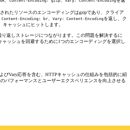
、
、
を返
OK
Content-Encoding: gzip
Vary: Content-Encoding
されたリソースのエンコーディングはgzipであり、クライア
、
、
を返し、ク
Content-Encoding: br
Vary: Content-Encoding
と、キャッシュにヒットします。
の繰り返しストレージにつながります。この問題を解決するに
キャッシュを回避するために1つのエンコーディングを選択し
びVary応答を含む、HTTPキャッシュの仕組みを包括的に紹
トのパフォーマンスとユーザーエクスペリエンスを向上させる