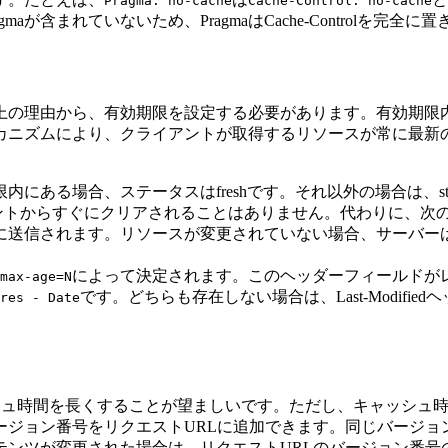
Pragma: no-cache
Cache-Control: no-cache
が含まれていないため、PragmaはCache-Controlを完全
上の理由から、有効期限を設定する必要があります。有効期限
カニズムにより、クライアントが取得するリソースが常に最新
内にある場合、ステータスはfreshです。それ以外の場合は、sta
ライアントからすぐにクリアされることはありません。代わりに
送信されます。リソースが変更されていない場合、サーバーは304（
によって決定されます。このヘッダーフィールドがレス
max-age=N
です。どちらも存在しない場合は、Last-Modifi
res - Date
ッシュ時間を長くすることが望ましいです。ただし、キャッシュ
ージョン番号をリクエストURLに追加できます。同じバージョ
テンツが変更された場合は、リクエストURLのバージョン番号