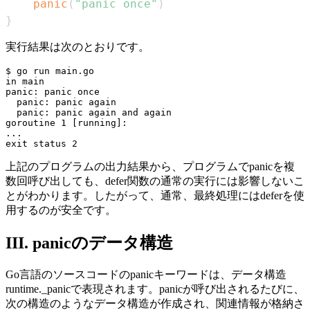
panic
(
"panic once"
)
}
実行結果は次のとおりです。
$ go run main.go

in main

panic: panic once

  panic: panic again

  panic: panic again and again

goroutine 1 [running]:

...

上記のプログラムの出力結果から、プログラムでpanicを複
数回呼び出しても、defer関数の通常の実行には影響しないこ
とがわかります。したがって、通常、最終処理にはdeferを使
用するのが安全です。
III. panicのデータ構造
Go言語のソースコードのpanicキーワードは、データ構造
runtime._panicで表現されます。panicが呼び出されるたびに、
次の構造のようなデータ構造が作成され、関連情報が格納さ