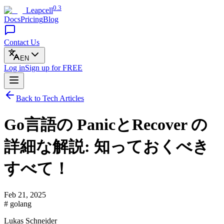
0.3
Leapcell
Docs
Pricing
Blog
Contact Us
EN
Log in
Sign up
for FREE
Back to Tech Articles
Go言語の PanicとRecover の
詳細な解説: 知っておくべき
すべて！
Feb 21, 2025
# golang
Lukas Schneider