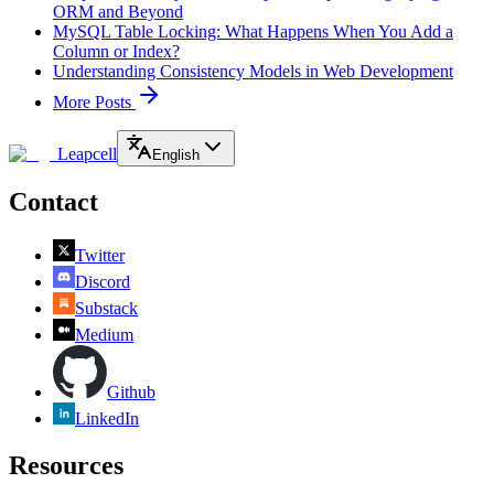
ORM and Beyond
MySQL Table Locking: What Happens When You Add a
Column or Index?
Understanding Consistency Models in Web Development
More Posts
Leapcell
English
Contact
Twitter
Discord
Substack
Medium
Github
LinkedIn
Resources