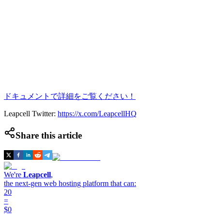
ドキュメントで詳細をご覧ください！
Leapcell Twitter:
https://x.com/LeapcellHQ
Share this article
We're
Leapcell
,
the next-gen web hosting platform that can:
20
=
$0