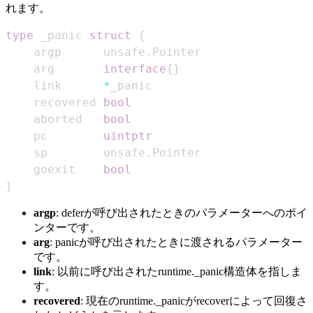
れます。
type
 _panic 
struct
{
	argp      unsafe
.
	arg       
interface
{
}
	link      
*
	recovered 
bool
	aborted   
bool
	pc        
uintptr
	sp        unsafe
.
	goexit    
bool
}
argp
: deferが呼び出されたときのパラメーターへのポイ
ンターです。
arg
: panicが呼び出されたときに渡されるパラメーター
です。
link
: 以前に呼び出されたruntime._panic構造体を指しま
す。
recovered
: 現在のruntime._panicがrecoverによって回復さ