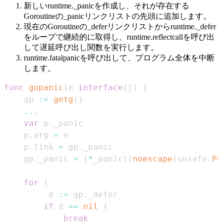
新しいruntime._panicを作成し、それが存在する
Goroutineの_panicリンクリストの先頭に追加します。
現在のGoroutineの_deferリンクリストからruntime._defer
をループで継続的に取得し、runtime.reflectcallを呼び出
して遅延呼び出し関数を実行します。
runtime.fatalpanicを呼び出して、プログラム全体を中断
します。
func
gopanic
(
e 
interface
{
}
)
{
	gp 
:=
getg
(
)
...
var
	p
.
arg 
=
	p
.
link 
=
 gp
.
	gp
.
_panic 
=
(
*
_panic
)
(
noescape
(
unsafe
.
Po
for
{
		 d 
:=
 gp
.
if
 d 
==
nil
{
break