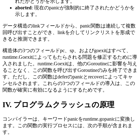
れたかどうかを示します。
aborted
: 現在のpanicが強制的に終了されたかどうかを
示します。
データ構造のlinkフィールドから、panic関数は連続して複数
回呼び出すことができ、linkを介してリンクリストを形成で
きると推測できます。
構造体の3つのフィールドpc、sp、およびgoexitはすべて、
runtime.Goexitによってもたらされる問題を修正するために導
入されました。runtime.Goexitは、他のGoroutineに影響を与え
ることなく、この関数を呼び出すGoroutineのみを終了できま
す。ただし、この関数はdeferのpanicとrecoverによってキャ
ンセルされます。これらの3つのフィールドの導入は、この
関数が確実に有効になるようにするためです。
IV. プログラムクラッシュの原理
コンパイラーは、キーワードpanicをruntime.gopanicに変換し
ます。この関数の実行プロセスには、次の手順が含まれま
す。