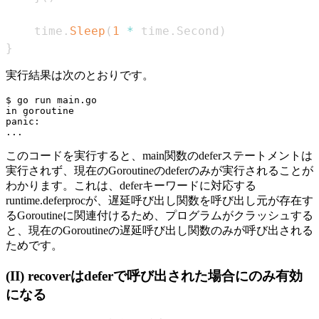
	time
.
Sleep
(
1
*
 time
.
Second
)
}
実行結果は次のとおりです。
$ go run main.go

in goroutine

panic:

このコードを実行すると、main関数のdeferステートメントは
実行されず、現在のGoroutineのdeferのみが実行されることが
わかります。これは、deferキーワードに対応する
runtime.deferprocが、遅延呼び出し関数を呼び出し元が存在す
るGoroutineに関連付けるため、プログラムがクラッシュする
と、現在のGoroutineの遅延呼び出し関数のみが呼び出される
ためです。
(II) recoverはdeferで呼び出された場合にのみ有効
になる