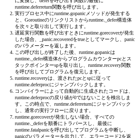
に変換し、deferを呼び出す関数の最後に
runtime.deferreturn関数を呼び出します。
実行プロセス中にruntime.gopanicメソッドが発生する
と、Goroutineのリンクリストからruntime._defer構造体
を次々と取り出して実行します。
遅延実行関数を呼び出すときにruntime.gorecoverが発生
した場合、_panic.recoveredをtrueとしてマークし、panic
のパラメーターを返します。
この呼び出しが終了した後、runtime.gopanicは
runtime._defer構造体からプログラムカウンターpcとス
タックポインターspを取り出し、runtime.recovery関数
を呼び出してプログラムを復元します。
runtime.recoveryは、渡されたpcとspに従って
runtime.deferprocにジャンプバックします。
コンパイラーによって自動的に生成されたコードは、
runtime.deferprocの戻り値が0ではないことを検出しま
す。この時点で、runtime.deferreturnにジャンプバック
し、通常の実行フローに戻ります。
runtime.gorecoverが発生しない場合、すべての
runtime._deferを順番にトラバースし、最後に
runtime.fatalpanicを呼び出してプログラムを中断し、
panicのパラメーターを出力して、エラーコード2を返