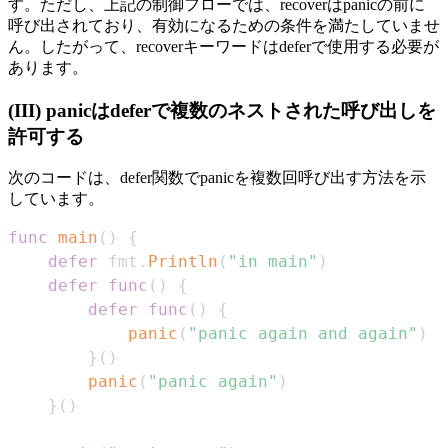
す。ただし、上記の制御フローでは、recoverはpanicの前に
呼び出されており、有効になるための条件を満たしていませ
ん。したがって、recoverキーワードはdeferで使用する必要が
あります。
(III) panicはdeferで複数のネストされた呼び出しを
許可する
次のコードは、defer関数でpanicを複数回呼び出す方法を示
しています。
func
main
(
)
{
defer
 fmt
.
Println
(
"in main"
)
defer
func
(
)
{
defer
func
(
)
{
panic
(
"panic again and again"
)
}
(
)
panic
(
"panic again"
)
}
(
)