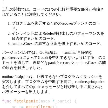
}
上記の関数では、コードの3つの比較的重要な部分が省略さ
れていることに注意してください。
プログラムを復元するためのrecoverブランチのコー
ド。
インライン化によるdefer呼び出しのパフォーマンスを
最適化するためのコード。
runtime.Goexitの異常な状況を修正するためのコード。
バージョン1.14では、Go言語は、「runtime: 再帰的な
panic/recoverによってGoexitを中断できないようにする」のコ
ミットを通じて、再帰的なpanicとrecoverとruntime.Goexitの間
の競合を解決しました。
runtime.fatalpanicは、回復できないプログラムクラッシュを
実装します。プログラムを中断する前に、runtime.printpanics
を介してすべてのpanicメッセージと呼び出し中に渡された
パラメーターを出力します。
func
fatalpanic
(
msgs 
*
_panic
)
{
	pc 
:=
getcallerpc
(
)