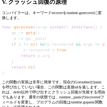
V. クラッシュ回復の原理
コンパイラーは、キーワードrecoverをruntime.gorecoverに変
換します。
func
gorecover
(
argp 
uintptr
)
interface
{
}
{
	gp 
:=
getg
(
)
	 p 
:=
 gp
.
if
 p 
!=
nil
&&
!
p
.
recovered 
&&
 argp 
==
ui
		 p
.
recovered 
=
true
return
 p
.
}
return
nil
}
この関数の実装は非常に簡単です。現在のGoroutineがpanic
を呼び出していない場合、この関数は直接nilを返します。こ
れは、defer以外で呼び出すとクラッシュ回復が失敗する理由
でもあります。通常の状態では、runtime._panicのrecoveredフ
ィールドを変更し、プログラムの回復はruntime.gopanic関数