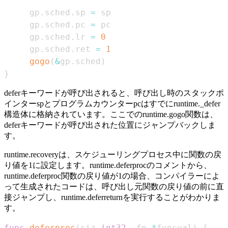
	 gp
.
sched
.
sp 
=
	 gp
.
sched
.
pc 
=
	 gp
.
sched
.
lr 
=
0
	 gp
.
sched
.
ret 
=
1
gogo
(
&
gp
.
sched
)
}
deferキーワードが呼び出されると、呼び出し時のスタックポ
インターspとプログラムカウンターpcはすでにruntime._defer
構造体に格納されています。ここでのruntime.gogo関数は、
deferキーワードが呼び出された位置にジャンプバックしま
す。
runtime.recoveryは、スケジューリングプロセス中に関数の戻
り値を1に設定します。runtime.deferprocのコメントから、
runtime.deferproc関数の戻り値が1の場合、コンパイラーによ
って生成されたコードは、呼び出し元関数の戻り値の前に直
接ジャンプし、runtime.deferreturnを実行することがわかりま
す。
func
deferproc
(
siz 
int32
,
 fn 
*
funcval
)
{