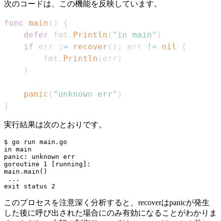
次のコードは、この機能を反映しています。
func
main
(
)
{
defer
 fmt
.
Println
(
"in main"
)
if
 err 
:=
recover
(
)
;
 err 
!=
nil
{
		fmt
.
Println
(
err
)
}
panic
(
"unknown err"
)
}
実行結果は次のとおりです。
$ go run main.go

in main

panic: unknown err

goroutine 1 [running]:

main.main()

 ...

このプロセスを注意深く分析すると、recoverはpanicが発生
した後に呼び出された場合にのみ有効になることがわかりま