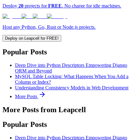
Deploy
20
projects for
FREE
. No charge for idle machines.
Host any Python, Go, Rust or Node.js projects.
Deploy on Leapcell for FREE!
Popular Posts
Deep Dive into Python Descriptors Empowering Django
ORM and Beyond
MySQL Table Locking: What Happens When You Add a
Column or Index?
Understanding Consistency Models in Web Development
More Posts
More Posts from Leapcell
Popular Posts
Deep Dive into Python Descriptors Empowering Django