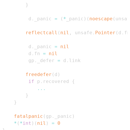
}
		 d
.
_panic 
=
(
*
_panic
)
(
noescape
(
unsaf
reflectcall
(
nil
,
 unsafe
.
Pointer
(
d
.
fn
		 d
.
_panic 
=
nil
		 d
.
fn 
=
nil
		 gp
.
_defer 
=
 d
.
freedefer
(
d
)
if
 p
.
recovered 
{
...
}
}
fatalpanic
(
gp
.
_panic
)
*
(
*
int
)
(
nil
)
=
0