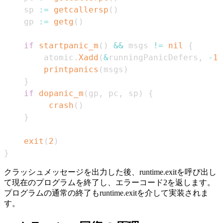
	sp 
:=
getcallersp
(
)
	gp 
:=
getg
(
)
if
startpanic_m
(
)
&&
 msgs 
!=
nil
{
		atomic
.
Xadd
(
&
runningPanicDefers
,
-
1
)
printpanics
(
msgs
)
}
if
dopanic_m
(
gp
,
 pc
,
 sp
)
{
crash
(
)
}
exit
(
2
)
}
クラッシュメッセージを出力した後、runtime.exitを呼び出し
て現在のプログラムを終了し、エラーコード2を返します。
プログラムの通常の終了もruntime.exitを介して実装されま
す。