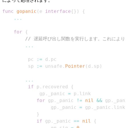
によって処理されます。
func
gopanic
(
e 
interface
{
}
)
{
...
for
{
// 遅延呼び出し関数を実行します。これにより、p.
...
		 pc 
:=
 d
.
		 sp 
:=
 unsafe
.
Pointer
(
d
.
sp
)
...
if
 p
.
recovered 
{
			 gp
.
_panic 
=
 p
.
for
 gp
.
_panic 
!=
nil
&&
 gp
.
_pani
				 gp
.
_panic 
=
 gp
.
_panic
.
}
if
 gp
.
_panic 
==
nil
{
				 gp
.
sig 
=
0