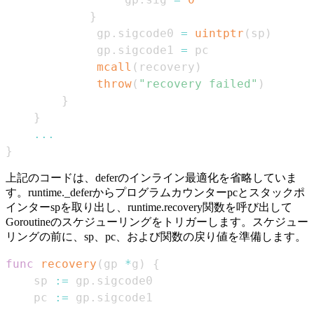
}
			 gp
.
sigcode0 
=
uintptr
(
sp
)
			 gp
.
sigcode1 
=
mcall
(
recovery
)
throw
(
"recovery failed"
)
}
}
...
}
上記のコードは、deferのインライン最適化を省略していま
す。runtime._deferからプログラムカウンターpcとスタックポ
インターspを取り出し、runtime.recovery関数を呼び出して
Goroutineのスケジューリングをトリガーします。スケジュー
リングの前に、sp、pc、および関数の戻り値を準備します。
func
recovery
(
gp 
*
g
)
{
	sp 
:=
 gp
.
	pc 
:=
 gp
.