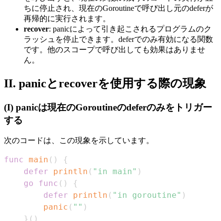
ちに停止され、現在のGoroutineで呼び出し元のdeferが
再帰的に実行されます。
recover
: panicによって引き起こされるプログラムのク
ラッシュを停止できます。deferでのみ有効になる関数
です。他のスコープで呼び出しても効果はありませ
ん。
II. panicとrecoverを使用する際の現象
(I) panicは現在のGoroutineのdeferのみをトリガー
する
次のコードは、この現象を示しています。
func
main
(
)
{
defer
println
(
"in main"
)
go
func
(
)
{
defer
println
(
"in goroutine"
)
panic
(
""
)
}
(
)