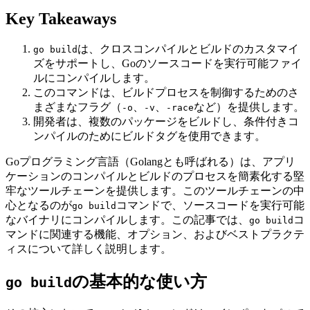
Key Takeaways
は、クロスコンパイルとビルドのカスタマイ
go build
ズをサポートし、Goのソースコードを実行可能ファイ
ルにコンパイルします。
このコマンドは、ビルドプロセスを制御するためのさ
まざまなフラグ（
、
、
など）を提供します。
-o
-v
-race
開発者は、複数のパッケージをビルドし、条件付きコ
ンパイルのためにビルドタグを使用できます。
Goプログラミング言語（Golangとも呼ばれる）は、アプリ
ケーションのコンパイルとビルドのプロセスを簡素化する堅
牢なツールチェーンを提供します。このツールチェーンの中
心となるのが
コマンドで、ソースコードを実行可能
go build
なバイナリにコンパイルします。この記事では、
コ
go build
マンドに関連する機能、オプション、およびベストプラクテ
ィスについて詳しく説明します。
の基本的な使い方
go build