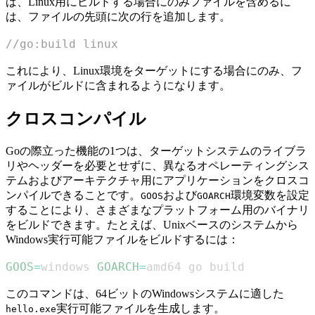
ば、Linux用にビルドする場合にのみファイルを含めるに
は、ファイルの先頭に次の行を追加します。
//go:build linux
これにより、Linux環境をターゲットにする場合にのみ、フ
ァイルがビルドに含まれるようになります。
クロスコンパイル
Goの際立った機能の1つは、ターゲットシステムのライブラ
リやヘッダーを必要とせずに、異なるオペレーティングシス
テムおよびアーキテクチャ用にアプリケーションをクロスコ
ンパイルできることです。
および
環境変数を設定
GOOS
GOARCH
することにより、さまざまなプラットフォーム用のバイナリ
をビルドできます。たとえば、Unixベースのシステムから
Windows実行可能ファイルをビルドするには：
GOOS
=
windows 
GOARCH
=
amd64 go build
このコマンドは、64ビットのWindowsシステムに適した
実行可能ファイルを生成します。
hello.exe