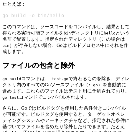
たとえば：
go build -o bin/hello
このコマンドは、ソースコードをコンパイルし、結果として
得られる実行可能ファイルを
ディレクトリに
という
bin
hello
名前で配置します。指定されたディレクトリ（この場合は
）が存在しない場合、Goはビルドプロセス中にそれを作
bin
成します。
ファイルの包含と除外
コマンドは、
で終わるものを除き、ディレ
go build
_test.go
クトリ内のすべてのGoソースファイル（
）を自動的に
*.go
含めます。これらのファイルはテスト用に予約されており、
コマンドでコンパイルされます。
go test
さらに、Goではビルドタグを使用した条件付きコンパイル
が可能です。ビルドタグを使用すると、ターゲットオペレー
ティングシステムやアーキテクチャなど、指定された条件に
基づいてファイルを含めたり除外したりできます。たとえ