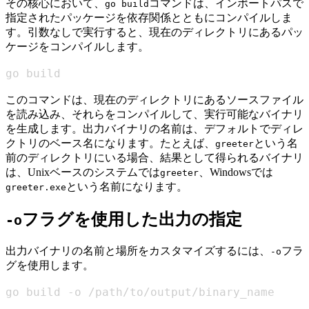
その核心において、
コマンドは、インポートパスで
go build
指定されたパッケージを依存関係とともにコンパイルしま
す。引数なしで実行すると、現在のディレクトリにあるパッ
ケージをコンパイルします。
go build
このコマンドは、現在のディレクトリにあるソースファイル
を読み込み、それらをコンパイルして、実行可能なバイナリ
を生成します。出力バイナリの名前は、デフォルトでディレ
クトリのベース名になります。たとえば、
という名
greeter
前のディレクトリにいる場合、結果として得られるバイナリ
は、Unixベースのシステムでは
、Windowsでは
greeter
という名前になります。
greeter.exe
フラグを使用した出力の指定
-o
出力バイナリの名前と場所をカスタマイズするには、
フラ
-o
グを使用します。
go build -o /path/to/output/binary_name