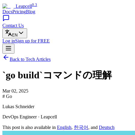
0.3
Leapcell
Docs
Pricing
Blog
Contact Us
EN
Log in
Sign up
for FREE
Back to Tech Articles
`go build`コマンドの理解
Mar 02, 2025
# Go
Lukas Schneider
DevOps Engineer · Leapcell
This post is also available in
English
,
한국어
, and
Deutsch