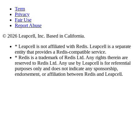
Term
Privacy
Fair Use
Report Abuse
© 2026
Leapcell, Inc.
Based in California.
* Leapcell is not affiliated with Redis. Leapcell is a separate
entity that provides a Redis-compatible service.
* Redis is a trademark of Redis Ltd. Any rights therein are
reserved to Redis Ltd. Any use by Leapcell is for referential
purposes only and does not indicate any sponsorship,
endorsement, or affiliation between Redis and Leapcell.