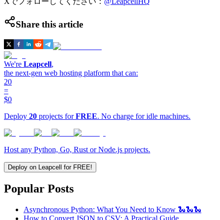
Xでフォローしてください：
@LeapcellHQ
Share this article
We're
Leapcell
,
the next-gen web hosting platform that can:
20
=
$0
Deploy
20
projects for
FREE
. No charge for idle machines.
Host any Python, Go, Rust or Node.js projects.
Deploy on Leapcell for FREE!
Popular Posts
Asynchronous Python: What You Need to Know 🐍🐍🐍
How to Convert JSON to CSV: A Practical Guide