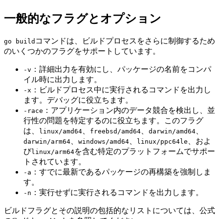
一般的なフラグとオプション
コマンドは、ビルドプロセスをさらに制御するため
go build
のいくつかのフラグをサポートしています。
：詳細出力を有効にし、パッケージの名前をコンパ
-v
イル時に出力します。
：ビルドプロセス中に実行されるコマンドを出力し
-x
ます。デバッグに役立ちます。
：アプリケーション内のデータ競合を検出し、並
-race
行性の問題を特定するのに役立ちます。このフラグ
は、
、
、
、
linux/amd64
freebsd/amd64
darwin/amd64
、
、
、およ
darwin/arm64
windows/amd64
linux/ppc64le
び
を含む特定のプラットフォームでサポー
linux/arm64
トされています。
：すでに最新であるパッケージの再構築を強制しま
-a
す。
：実行せずに実行されるコマンドを出力します。
-n
ビルドフラグとその説明の包括的なリストについては、公式