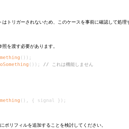
トはトリガーされないため、このケースを事前に確認して処理
参照を渡す必要があります。
mething
(
)
)
;
oSomething
(
)
)
;
// これは機能しません
mething
(
)
,
{
 signal 
}
)
;
にポリフィルを追加することを検討してください。