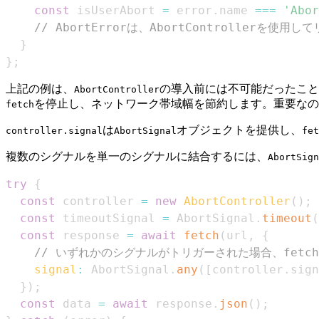
const
 isUserAbort 
=
 error
.
name
===
'Abor
// AbortErrorは、AbortController
}
}
;
上記の例は、
の導入前には不可能だったこと
AbortController
を停止し、ネットワーク帯域幅を節約します。重要なの
fetch
は
オブジェクトを提供し、
controller.signal
AbortSignal
fet
複数のシグナルを単一のシグナルに結合するには、
AbortSign
try
{
const
 controller 
=
new
AbortController
(
)
;
const
 timeoutSignal 
=
AbortSignal
.
timeout
(
const
 response 
=
await
fetch
(
url
,
{
// いずれかのシグナルがトリガーされた場合、fetc
signal
:
AbortSignal
.
any
(
[
controller
.
sign
}
)
;
const
 data 
=
await
 response
.
json
(
)
;