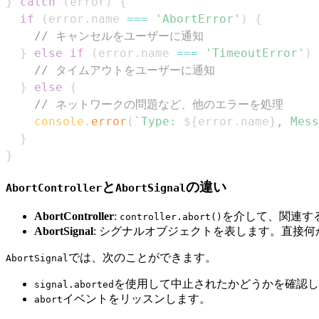
}
catch
(
error
)
{
if
(
error
.
name
===
'AbortError'
)
{
// キャンセルをユーザーに通知
}
else
if
(
error
.
name
===
'TimeoutError'
)
// タイムアウトをユーザーに通知
}
else
{
// ネットワークの問題など、他のエラーを処理
console
.
error
(
`
Type: 
${
error
.
name
}
, Mess
}
}
と
の違い
AbortController
AbortSignal
AbortController
:
を介して、関連す
controller.abort()
AbortSignal
: シグナルオブジェクトを表します。直接
では、次のことができます。
AbortSignal
を使用して中止されたかどうかを確認し
signal.aborted
イベントをリッスンします。
abort