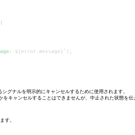
{
age: 
${
error
.
message
}
`
)
;
るシグナルを明示的にキャンセルするために使用されます。
何かをキャンセルすることはできませんが、中止された状態を伝
ます。