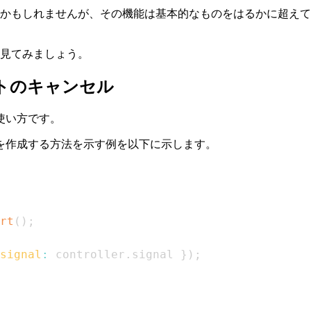
るかもしれませんが、その機能は基本的なものをはるかに超えて
見てみましょう。
トのキャンセル
使い方です。
を作成する方法を示す例を以下に示します。
rt
(
)
;
signal
:
 controller
.
signal
}
)
;