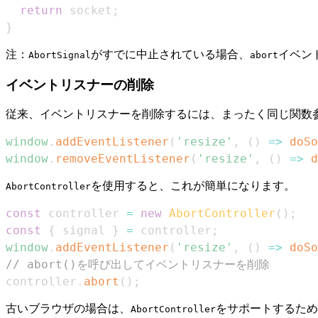
return
 socket
;
}
注：
がすでに中止されている場合、
イベン
AbortSignal
abort
イベントリスナーの削除
従来、イベントリスナーを削除するには、まったく同じ関数
window
.
addEventListener
(
'resize'
,
(
)
=>
doSo
window
.
removeEventListener
(
'resize'
,
(
)
=>
d
を使用すると、これが簡単になります。
AbortController
const
 controller 
=
new
AbortController
(
)
;
const
{
 signal 
}
=
 controller
;
window
.
addEventListener
(
'resize'
,
(
)
=>
doSo
// abort()を呼び出してイベントリスナーを削除
controller
.
abort
(
)
;
古いブラウザの場合は、
をサポートするため
AbortController