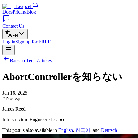
0.3
Leapcell
Docs
Pricing
Blog
Contact Us
EN
Log in
Sign up
for FREE
Back to Tech Articles
AbortControllerを知らない
Jan 16, 2025
# Node.js
James Reed
Infrastructure Engineer · Leapcell
This post is also available in
English
,
한국어
, and
Deutsch