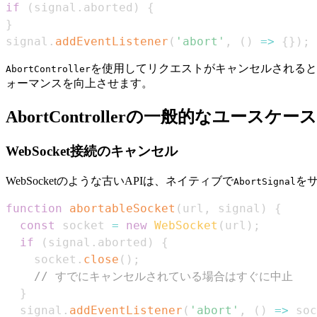
if
(
signal
.
aborted
)
{
}
signal
.
addEventListener
(
'abort'
,
(
)
=>
{
}
)
;
を使用してリクエストがキャンセルされると
AbortController
ォーマンスを向上させます。
AbortControllerの一般的なユースケース
WebSocket接続のキャンセル
WebSocketのような古いAPIは、ネイティブで
を
AbortSignal
function
abortableSocket
(
url
,
 signal
)
{
const
 socket 
=
new
WebSocket
(
url
)
;
if
(
signal
.
aborted
)
{
    socket
.
close
(
)
;
// すでにキャンセルされている場合はすぐに中止
}
  signal
.
addEventListener
(
'abort'
,
(
)
=>
 soc