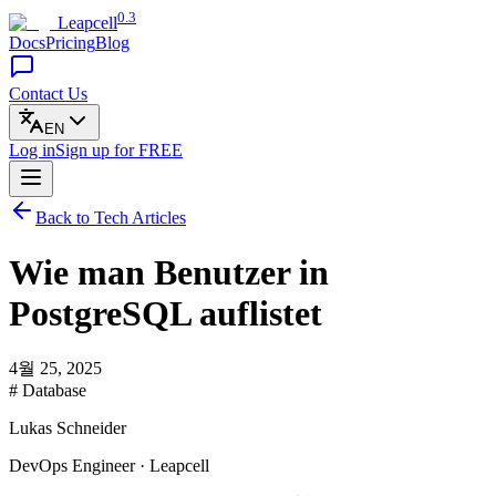
0.3
Leapcell
Docs
Pricing
Blog
Contact Us
EN
Log in
Sign up
for FREE
Back to Tech Articles
Wie man Benutzer in
PostgreSQL auflistet
4월 25, 2025
# Database
Lukas Schneider
DevOps Engineer · Leapcell