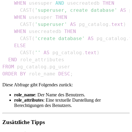
WHEN
 usesuper 
AND
 usecreatedb 
THEN
      CAST
(
'superuser, create database'
AS
 p
WHEN
 usesuper 
THEN
      CAST
(
'superuser'
AS
 pg_catalog
.
text
)
WHEN
 usecreatedb 
THEN
      CAST
(
'create database'
AS
 pg_catalog
.
t
ELSE
      CAST
(
''
AS
 pg_catalog
.
text
)
END
FROM
 pg_catalog
.
ORDER
BY
 role_name 
DESC
;
Diese Abfrage gibt Folgendes zurück:
role_name
: Der Name des Benutzers.
role_attributes
: Eine textuelle Darstellung der
Berechtigungen des Benutzers.
Zusätzliche Tipps