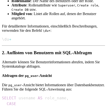
Rollenname
: Der Name des Benutzers oder der Rolle.
Attribute
: Rollenattribute wie
,
,
Superuser
Create role
usw.
Create DB
Mitglied von
: Listet alle Rollen auf, denen der Benutzer
angehört.
Für detailliertere Informationen, einschließlich Beschreibungen,
verwenden Sie den Befehl
:
\du+
\du
+
2. Auflisten von Benutzern mit SQL-Abfragen
Alternativ können Sie Benutzerinformationen abrufen, indem Sie
Systemkataloge abfragen.
Abfragen der
-Ansicht
pg_user
Die
-Ansicht bietet Informationen über Datenbankbenutzer.
pg_user
Führen Sie die folgende SQL-Anweisung aus:
SELECT
 usename 
AS
 role_name
,
CASE