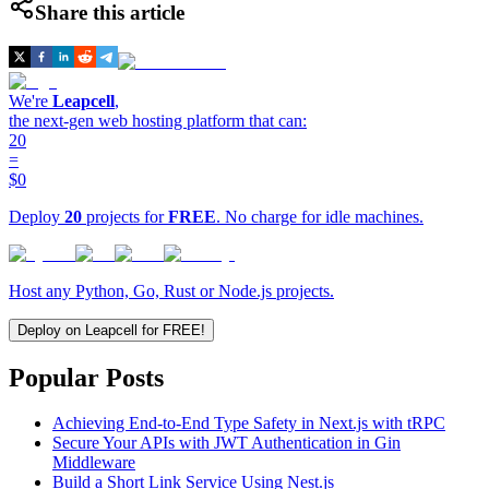
Share this article
We're
Leapcell
,
the next-gen web hosting platform that can:
20
=
$0
Deploy
20
projects for
FREE
. No charge for idle machines.
Host any Python, Go, Rust or Node.js projects.
Deploy on Leapcell for FREE!
Popular Posts
Achieving End-to-End Type Safety in Next.js with tRPC
Secure Your APIs with JWT Authentication in Gin
Middleware
Build a Short Link Service Using Nest.js