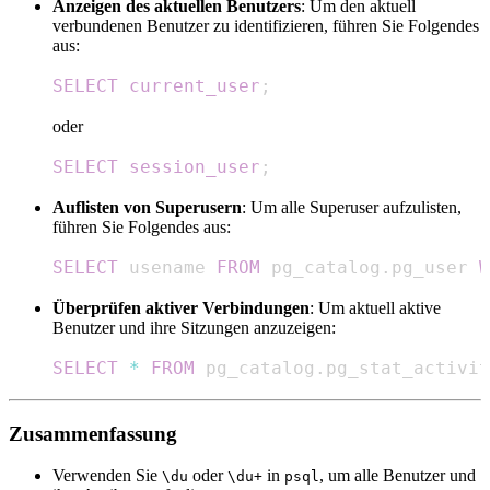
Anzeigen des aktuellen Benutzers
: Um den aktuell
verbundenen Benutzer zu identifizieren, führen Sie Folgendes
aus:
SELECT
current_user
;
oder
SELECT
session_user
;
Auflisten von Superusern
: Um alle Superuser aufzulisten,
führen Sie Folgendes aus:
SELECT
 usename 
FROM
 pg_catalog
.
pg_user 
W
Überprüfen aktiver Verbindungen
: Um aktuell aktive
Benutzer und ihre Sitzungen anzuzeigen:
SELECT
*
FROM
 pg_catalog
.
pg_stat_activit
Zusammenfassung
Verwenden Sie
oder
in
, um alle Benutzer und
\du
\du+
psql