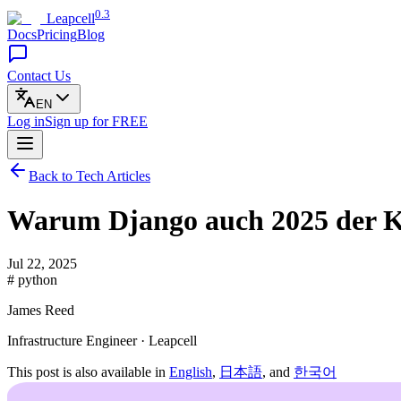
0.3
Leapcell
Docs
Pricing
Blog
Contact Us
EN
Log in
Sign up
for FREE
Back to Tech Articles
Warum Django auch 2025 der Kö
Jul 22, 2025
# python
James Reed
Infrastructure Engineer · Leapcell
This post is also available in
English
,
日本語
, and
한국어