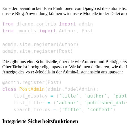
Eine der beeindruckendsten Funktionen von Django ist die automatisc
unsere Blog-Anwendung können wir unsere Modelle in der Datei
ad
from
 django
.
contrib 
import
from
.
models 
import
 Author
,
admin
.
site
.
register
(
Author
)
admin
.
site
.
register
(
Post
)
Dies gibt uns eine Schnittstelle, über die wir Autoren und Beiträge 
Oberfläche ist hochgradig anpassbar. Wir können definieren, wie die 
Anzeige des
-Modells in der Admin-Listenansicht anzupassen:
Post
@admin
.
register
(
Post
)
class
PostAdmin
(
admin
.
ModelAdmin
)
:
    list_display 
=
(
'title'
,
'author'
,
'publ
    list_filter 
=
(
'author'
,
'published_date
    search_fields 
=
(
'title'
,
'content'
)
Integrierte Sicherheitsfunktionen