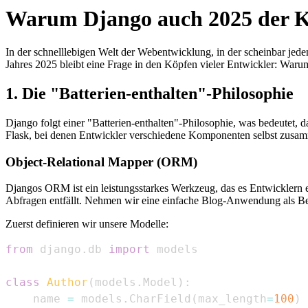
Warum Django auch 2025 der Kö
In der schnelllebigen Welt der Webentwicklung, in der scheinbar jed
Jahres 2025 bleibt eine Frage in den Köpfen vieler Entwickler: Waru
1. Die "Batterien-enthalten"-Philosophie
Django folgt einer "Batterien-enthalten"-Philosophie, was bedeutet,
Flask, bei denen Entwickler verschiedene Komponenten selbst zus
Object-Relational Mapper (ORM)
Djangos ORM ist ein leistungsstarkes Werkzeug, das es Entwicklern 
Abfragen entfällt. Nehmen wir eine einfache Blog-Anwendung als Bei
Zuerst definieren wir unsere Modelle:
from
 django
.
db 
import
class
Author
(
models
.
Model
)
:
    name 
=
 models
.
CharField
(
max_length
=
100
)