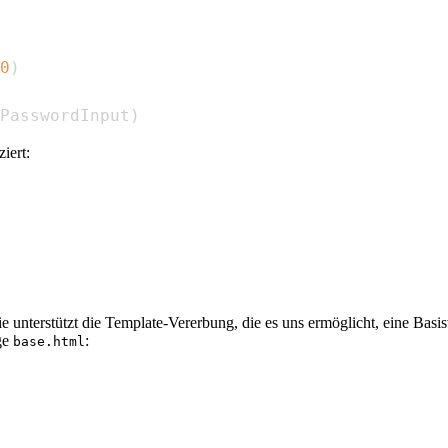
0
)
PasswordInput
)
iert:
e unterstützt die Template-Vererbung, die es uns ermöglicht, eine Basisv
ge
:
base.html