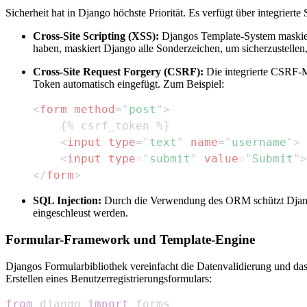
Sicherheit hat in Django höchste Priorität. Es verfügt über integrie
Cross-Site Scripting (XSS):
Djangos Template-System maskiert
haben, maskiert Django alle Sonderzeichen, um sicherzustellen
Cross-Site Request Forgery (CSRF):
Die integrierte CSRF-M
Token automatisch eingefügt. Zum Beispiel:
<
form
method
=
"
post
"
>
<
input
type
=
"
text
"
name
=
"
username
"
>
<
input
type
=
"
submit
"
value
=
"
Submit
"
>
</
form
>
SQL Injection:
Durch die Verwendung des ORM schützt Django
eingeschleust werden.
Formular-Framework und Template-Engine
Djangos Formularbibliothek vereinfacht die Datenvalidierung und das
Erstellen eines Benutzerregistrierungsformulars:
from
 django 
import