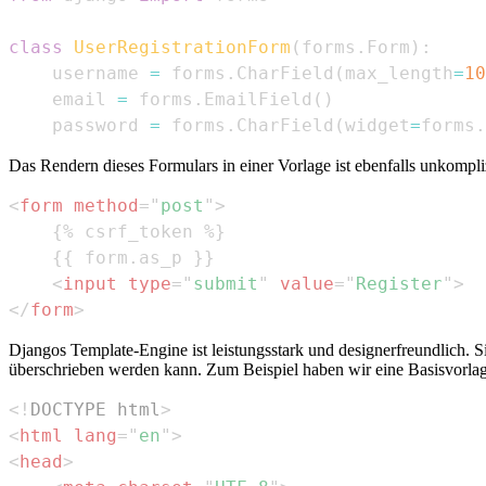
class
UserRegistrationForm
(
forms
.
Form
)
:
    username 
=
 forms
.
CharField
(
max_length
=
10
    email 
=
 forms
.
EmailField
(
)
    password 
=
 forms
.
CharField
(
widget
=
forms
.
Das Rendern dieses Formulars in einer Vorlage ist ebenfalls unkompliz
<
form
method
=
"
post
"
>
<
input
type
=
"
submit
"
value
=
"
Register
"
>
</
form
>
Djangos Template-Engine ist leistungsstark und designerfreundlich. Si
überschrieben werden kann. Zum Beispiel haben wir eine Basisvorla
<!
DOCTYPE
html
>
<
html
lang
=
"
en
"
>
<
head
>