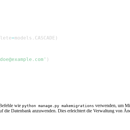
lete
=
models
.
CASCADE
)
doe@example.com'
)
Befehle wie
verwenden, um Mig
python manage.py makemigrations
uf die Datenbank anzuwenden. Dies erleichtert die Verwaltung von 