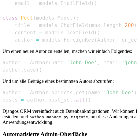
    email 
=
 models
.
EmailField
(
)
class
Post
(
models
.
Model
)
:
    title 
=
 models
.
CharField
(
max_length
=
200
)
    content 
=
 models
.
TextField
(
)
    author 
=
 models
.
ForeignKey
(
Author
,
 on_de
Um einen neuen Autor zu erstellen, machen wir einfach Folgendes:
author 
=
 Author
(
name
=
'John Doe'
,
 email
=
'john
author
.
save
(
)
Und um alle Beiträge eines bestimmten Autors abzurufen:
author 
=
 Author
.
objects
.
get
(
name
=
'John Doe'
)
posts 
=
 author
.
post_set
.
all
(
)
Djangos ORM vereinfacht auch Datenbankmigrationen. Wir können 
erstellen, und
, um diese Änderungen a
python manage.py migrate
Anwendungsentwicklung.
Automatisierte Admin-Oberfläche