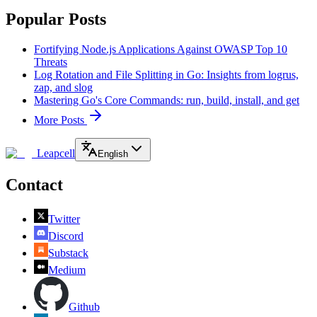
Popular Posts
Fortifying Node.js Applications Against OWASP Top 10
Threats
Log Rotation and File Splitting in Go: Insights from logrus,
zap, and slog
Mastering Go's Core Commands: run, build, install, and get
More Posts
Leapcell
English
Contact
Twitter
Discord
Substack
Medium
Github