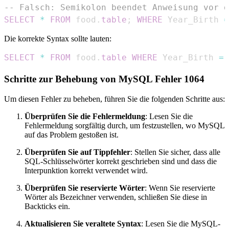
-- Falsch: Semikolon beendet Anweisung vor d
SELECT
*
FROM
 food
.
table
;
WHERE
 Year_Birth 
=
Die korrekte Syntax sollte lauten:
SELECT
*
FROM
 food
.
table
WHERE
 Year_Birth 
=
Schritte zur Behebung von MySQL Fehler 1064
Um diesen Fehler zu beheben, führen Sie die folgenden Schritte aus:
Überprüfen Sie die Fehlermeldung
: Lesen Sie die
Fehlermeldung sorgfältig durch, um festzustellen, wo MySQL
auf das Problem gestoßen ist.
Überprüfen Sie auf Tippfehler
: Stellen Sie sicher, dass alle
SQL-Schlüsselwörter korrekt geschrieben sind und dass die
Interpunktion korrekt verwendet wird.
Überprüfen Sie reservierte Wörter
: Wenn Sie reservierte
Wörter als Bezeichner verwenden, schließen Sie diese in
Backticks ein.
Aktualisieren Sie veraltete Syntax
: Lesen Sie die MySQL-