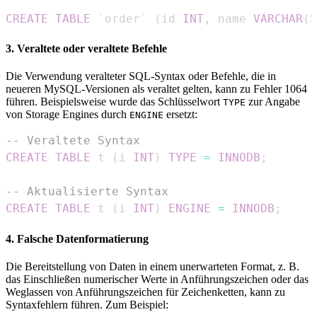
CREATE
TABLE
`
order
`
(
id 
INT
,
 name 
VARCHAR
(
5
3. Veraltete oder veraltete Befehle
Die Verwendung veralteter SQL-Syntax oder Befehle, die in
neueren MySQL-Versionen als veraltet gelten, kann zu Fehler 1064
führen. Beispielsweise wurde das Schlüsselwort
zur Angabe
TYPE
von Storage Engines durch
ersetzt:
ENGINE
-- Veraltete Syntax
CREATE
TABLE
 t 
(
i 
INT
)
TYPE
=
INNODB
;
-- Aktualisierte Syntax
CREATE
TABLE
 t 
(
i 
INT
)
ENGINE
=
INNODB
;
4. Falsche Datenformatierung
Die Bereitstellung von Daten in einem unerwarteten Format, z. B.
das Einschließen numerischer Werte in Anführungszeichen oder das
Weglassen von Anführungszeichen für Zeichenketten, kann zu
Syntaxfehlern führen. Zum Beispiel: