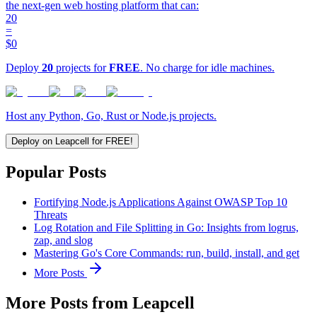
the next-gen web hosting platform that can:
20
=
$0
Deploy
20
projects for
FREE
. No charge for idle machines.
Host any Python, Go, Rust or Node.js projects.
Deploy on Leapcell for FREE!
Popular Posts
Fortifying Node.js Applications Against OWASP Top 10
Threats
Log Rotation and File Splitting in Go: Insights from logrus,
zap, and slog
Mastering Go's Core Commands: run, build, install, and get
More Posts
More Posts from Leapcell