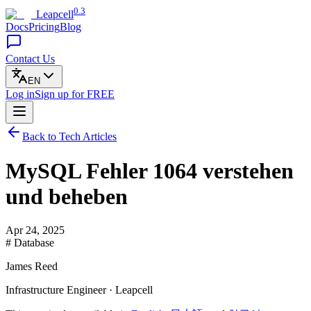
0.3
Leapcell
Docs
Pricing
Blog
Contact Us
EN
Log in
Sign up
for FREE
Back to Tech Articles
MySQL Fehler 1064 verstehen
und beheben
Apr 24, 2025
# Database
James Reed
Infrastructure Engineer · Leapcell