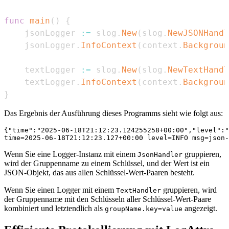
func
main
(
)
{
	jsonLogger 
:=
 slog
.
New
(
slog
.
NewJSONHandl
	jsonLogger
.
InfoContext
(
context
.
Backgroun
	textLogger 
:=
 slog
.
New
(
slog
.
NewTextHandl
	textLogger
.
InfoContext
(
context
.
Backgroun
}
Das Ergebnis der Ausführung dieses Programms sieht wie folgt aus:
{"time":"2025-06-18T21:12:23.124255258+00:00","level":"
Wenn Sie eine Logger-Instanz mit einem
gruppieren,
JsonHandler
wird der Gruppenname zu einem Schlüssel, und der Wert ist ein
JSON-Objekt, das aus allen Schlüssel-Wert-Paaren besteht.
Wenn Sie einen Logger mit einem
gruppieren, wird
TextHandler
der Gruppenname mit den Schlüsseln aller Schlüssel-Wert-Paare
kombiniert und letztendlich als
angezeigt.
groupName.key=value