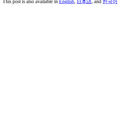
This post is also available in
English
,
日本語
, and
한국어