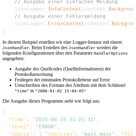
// Ausgabe einer einfachen Meldung
	jsonLogger
.
InfoContext
(
context
.
Backgroun
// Ausgabe einer Fehlermeldung
	jsonLogger
.
ErrorContext
(
context
.
Backgrou
}
In diesem Beispiel erstellen wir eine Logger-Instanz mit einem
. Beim Erstellen des
werden die
JsonHandler
JsonHandler
folgenden Konfigurationen über den Parameter
HandlerOptions
angegeben:
Ausgabe des Quellcodes (Quellinformationen) der
Protokollanweisung
Festlegen der minimalen Protokollebene auf Error
Umschreiben des Formats des Attributs mit dem Schlüssel
in
"time"
"2006-01-02 15:04:05"
Die Ausgabe dieses Programms sieht wie folgt aus:
{
"time"
:
"2025-06-18 21:21:31"
,
"level"
:
"ERROR"
,
"source"
:
{
"function"
:
"main.main"
,
"file