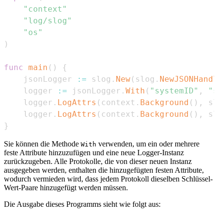
"context"
"log/slog"
"os"
)
func
main
(
)
{
	jsonLogger 
:=
 slog
.
New
(
slog
.
NewJSONHandl
	logger 
:=
 jsonLogger
.
With
(
"systemID"
,
"s
	logger
.
LogAttrs
(
context
.
Background
(
)
,
 sl
	logger
.
LogAttrs
(
context
.
Background
(
)
,
 sl
}
Sie können die Methode
verwenden, um ein oder mehrere
With
feste Attribute hinzuzufügen und eine neue Logger-Instanz
zurückzugeben. Alle Protokolle, die von dieser neuen Instanz
ausgegeben werden, enthalten die hinzugefügten festen Attribute,
wodurch vermieden wird, dass jedem Protokoll dieselben Schlüssel-
Wert-Paare hinzugefügt werden müssen.
Die Ausgabe dieses Programms sieht wie folgt aus: