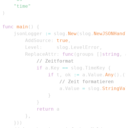
"time"
)
func
main
(
)
{
	jsonLogger 
:=
 slog
.
New
(
slog
.
NewJSONHandl
		AddSource
:
true
,
		Level
:
     slog
.
LevelError
,
		ReplaceAttr
:
func
(
groups 
[
]
string
,
 a
// Zeitformat
if
 a
.
Key 
==
 slog
.
TimeKey 
{
if
 t
,
 ok 
:=
 a
.
Value
.
Any
(
)
.
(
t
// Zeit formatieren
					a
.
Value 
=
 slog
.
StringVal
}
}
return
}
,
}
)
)