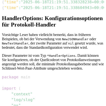
{
"time"
:
"2025-06-18T21:19:51.338328238+00:00
{
"time"
:
"2025-06-18T21:19:51.338604943+00:00
HandlerOptions: Konfigurationsoptionen
für Protokoll-Handler
Vorsichtige Leser haben vielleicht bemerkt, dass in früheren
Beispielen, ob bei der Verwendung von
oder
NewJSONHandler
, der zweite Parameter auf
gesetzt wurde, was
NewTextHandler
nil
bedeutet, dass die Standardkonfiguration verwendet wird.
Dieser Parameter ist vom Typ
. Damit können
*HandlerOptions
Sie konfigurieren, ob der Quellcodeort von Protokollanweisungen
angezeigt werden soll, die minimale Protokollausgabeebene und wie
Schlüssel-Wert-Paar-Attribute umgeschrieben werden.
package
import
(
"context"
"log/slog"
"os"