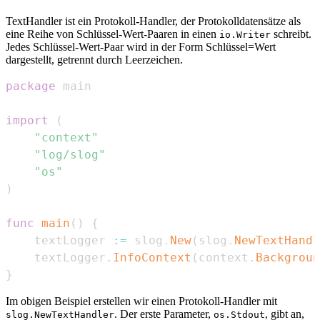
TextHandler ist ein Protokoll-Handler, der Protokolldatensätze als
eine Reihe von Schlüssel-Wert-Paaren in einen
schreibt.
io.Writer
Jedes Schlüssel-Wert-Paar wird in der Form Schlüssel=Wert
dargestellt, getrennt durch Leerzeichen.
package
import
(
"context"
"log/slog"
"os"
)
func
main
(
)
{
	textLogger 
:=
 slog
.
New
(
slog
.
NewTextHandl
	textLogger
.
InfoContext
(
context
.
Backgroun
}
Im obigen Beispiel erstellen wir einen Protokoll-Handler mit
. Der erste Parameter,
, gibt an,
slog.NewTextHandler
os.Stdout