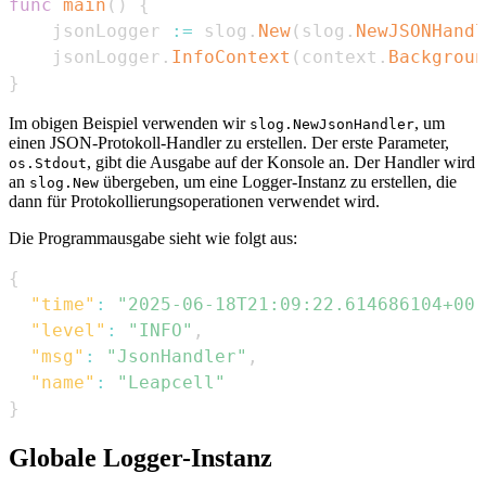
func
main
(
)
{
	jsonLogger 
:=
 slog
.
New
(
slog
.
NewJSONHandl
	jsonLogger
.
InfoContext
(
context
.
Backgroun
}
Im obigen Beispiel verwenden wir
, um
slog.NewJsonHandler
einen JSON-Protokoll-Handler zu erstellen. Der erste Parameter,
, gibt die Ausgabe auf der Konsole an. Der Handler wird
os.Stdout
an
übergeben, um eine Logger-Instanz zu erstellen, die
slog.New
dann für Protokollierungsoperationen verwendet wird.
Die Programmausgabe sieht wie folgt aus:
{
"time"
:
"2025-06-18T21:09:22.614686104+00:
"level"
:
"INFO"
,
"msg"
:
"JsonHandler"
,
"name"
:
"Leapcell"
}
Globale Logger-Instanz