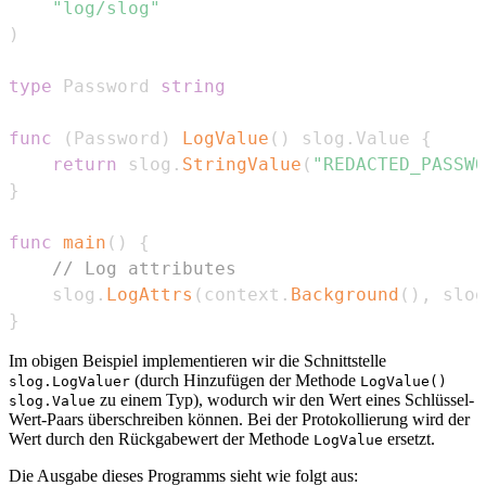
"log/slog"
)
type
 Password 
string
func
(
Password
)
LogValue
(
)
 slog
.
Value 
{
return
 slog
.
StringValue
(
"REDACTED_PASSWO
}
func
main
(
)
{
// Log attributes
	slog
.
LogAttrs
(
context
.
Background
(
)
,
 slog
}
Im obigen Beispiel implementieren wir die Schnittstelle
(durch Hinzufügen der Methode
slog.LogValuer
LogValue()
zu einem Typ), wodurch wir den Wert eines Schlüssel-
slog.Value
Wert-Paars überschreiben können. Bei der Protokollierung wird der
Wert durch den Rückgabewert der Methode
ersetzt.
LogValue
Die Ausgabe dieses Programms sieht wie folgt aus: