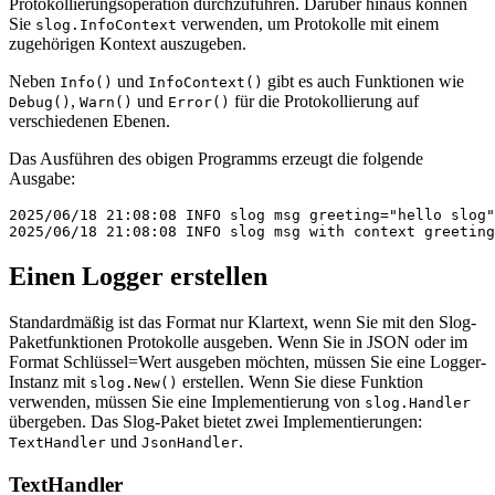
Protokollierungsoperation durchzuführen. Darüber hinaus können
Sie
verwenden, um Protokolle mit einem
slog.InfoContext
zugehörigen Kontext auszugeben.
Neben
und
gibt es auch Funktionen wie
Info()
InfoContext()
,
und
für die Protokollierung auf
Debug()
Warn()
Error()
verschiedenen Ebenen.
Das Ausführen des obigen Programms erzeugt die folgende
Ausgabe:
2025/06/18 21:08:08 INFO slog msg greeting="hello slog"

Einen Logger erstellen
Standardmäßig ist das Format nur Klartext, wenn Sie mit den Slog-
Paketfunktionen Protokolle ausgeben. Wenn Sie in JSON oder im
Format Schlüssel=Wert ausgeben möchten, müssen Sie eine Logger-
Instanz mit
erstellen. Wenn Sie diese Funktion
slog.New()
verwenden, müssen Sie eine Implementierung von
slog.Handler
übergeben. Das Slog-Paket bietet zwei Implementierungen:
und
.
TextHandler
JsonHandler
TextHandler