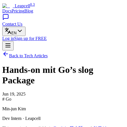
0.3
Leapcell
Docs
Pricing
Blog
Contact Us
EN
Log in
Sign up
for FREE
Back to Tech Articles
Hands-on mit Go’s slog
Package
Jun 19, 2025
# Go
Min-jun Kim
Dev Intern · Leapcell