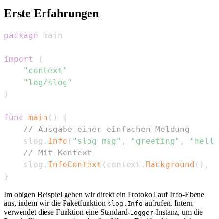
Erste Erfahrungen
package
import
(
"context"
"log/slog"
)
func
main
(
)
{
// Ausgabe einer einfachen Meldung
	slog
.
Info
(
"slog msg"
,
"greeting"
,
"hello
// Mit Kontext
	slog
.
InfoContext
(
context
.
Background
(
)
,
"
}
Im obigen Beispiel geben wir direkt ein Protokoll auf Info-Ebene
aus, indem wir die Paketfunktion
aufrufen. Intern
slog.Info
verwendet diese Funktion eine Standard-
-Instanz, um die
Logger