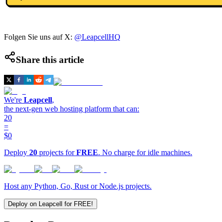
Folgen Sie uns auf X:
@LeapcellHQ
Share this article
We're
Leapcell
,
the next-gen web hosting platform that can:
20
=
$0
Deploy
20
projects for
FREE
. No charge for idle machines.
Host any Python, Go, Rust or Node.js projects.
Deploy on Leapcell for FREE!