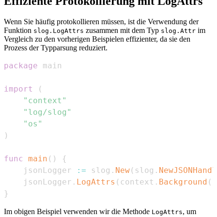
Effiziente Protokollierung mit LogAttrs
Wenn Sie häufig protokollieren müssen, ist die Verwendung der
Funktion
zusammen mit dem Typ
im
slog.LogAttrs
slog.Attr
Vergleich zu den vorherigen Beispielen effizienter, da sie den
Prozess der Typparsung reduziert.
package
import
(
"context"
"log/slog"
"os"
)
func
main
(
)
{
	jsonLogger 
:=
 slog
.
New
(
slog
.
NewJSONHandl
	jsonLogger
.
LogAttrs
(
context
.
Background
(
)
}
Im obigen Beispiel verwenden wir die Methode
, um
LogAttrs