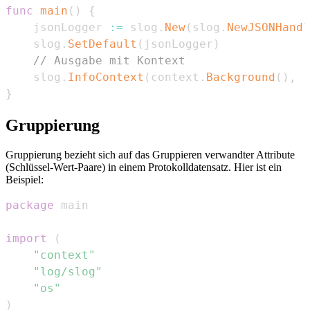
func
main
(
)
{
	jsonLogger 
:=
 slog
.
New
(
slog
.
NewJSONHandl
	slog
.
SetDefault
(
jsonLogger
)
// Ausgabe mit Kontext
	slog
.
InfoContext
(
context
.
Background
(
)
,
"
}
Gruppierung
Gruppierung bezieht sich auf das Gruppieren verwandter Attribute
(Schlüssel-Wert-Paare) in einem Protokolldatensatz. Hier ist ein
Beispiel:
package
import
(
"context"
"log/slog"
"os"
)