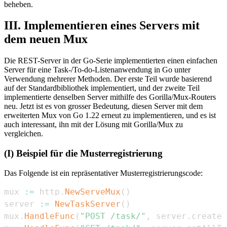
beheben.
III. Implementieren eines Servers mit
dem neuen Mux
Die REST-Server in der Go-Serie implementierten einen einfachen
Server für eine Task-/To-do-Listenanwendung in Go unter
Verwendung mehrerer Methoden. Der erste Teil wurde basierend
auf der Standardbibliothek implementiert, und der zweite Teil
implementierte denselben Server mithilfe des Gorilla/Mux-Routers
neu. Jetzt ist es von grosser Bedeutung, diesen Server mit dem
erweiterten Mux von Go 1.22 erneut zu implementieren, und es ist
auch interessant, ihn mit der Lösung mit Gorilla/Mux zu
vergleichen.
(I) Beispiel für die Musterregistrierung
Das Folgende ist ein repräsentativer Musterregistrierungscode:
mux 
:=
 http
.
NewServeMux
(
)
server 
:=
NewTaskServer
(
)
mux
.
HandleFunc
(
"POST /task/"
,
 server
.
createT