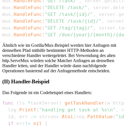
mux
.
HandleFunc
(
"GET /task/"
,
 server
.
getAllTa
mux
.
HandleFunc
(
"DELETE /task/"
,
 server
.
delet
mux
.
HandleFunc
(
"GET /task/{id}/"
,
 server
.
get
mux
.
HandleFunc
(
"DELETE /task/{id}/"
,
 server
.
mux
.
HandleFunc
(
"GET /tag/{tag}/"
,
 server
.
tag
mux
.
HandleFunc
(
"GET /due/{year}/{month}/{day
Ähnlich wie im Gorilla/Mux-Beispiel werden hier Anfragen mit
demselben Pfad mithilfe bestimmter HTTP-Methoden an
verschiedene Handler weitergeleitet. Bei Verwendung des alten
http.ServeMux würden solche Matcher Anfragen an denselben
Handler leiten, und der Handler würde dann nachfolgende
Operationen basierend auf der Anfragemethode entscheiden.
(II) Handler-Beispiel
Das Folgende ist ein Codebeispiel eines Handlers:
func
(
ts 
*
taskServer
)
getTaskHandler
(
w http
.
  log
.
Printf
(
"handling get task at %s\n"
,
 re
  id
,
 err 
:=
 strconv
.
Atoi
(
req
.
PathValue
(
"id"
if
 err
!=
nil
{