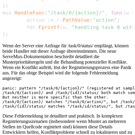
}
)
mux
.
HandleFunc
(
"/task/0/{action}/"
,
func
(
w h
        action 
:=
 r
.
PathValue
(
"action"
)
        fmt
.
Fprintf
(
w
,
"handling task 0 with
}
)
Wenn der Server eine Anfrage für /task/0/status/ empfängt, können
beide Handler mit dieser Anfrage übereinstimmen. Die neue
ServeMux-Dokumentation beschreibt detailliert die
Musterprioritätsregeln und die Behandlung potenzieller Konflikte.
Wenn ein Konflikt auftritt, löst der Registrierungsprozess eine Panik
aus. Für das obige Beispiel wird die folgende Fehlermeldung
angezeigt:
panic: pattern "/task/0/{action}/" (registered at sampl
/task/0/{action}/ and /task/{id}/status/ both match som
But neither is more specific than the other.

/task/0/{action}/ matches "/task/0/action/", but /task/
Diese Fehlermeldung ist detailliert und praktisch. In komplexen
Registrierungsszenarien (insbesondere wenn Muster an mehreren
Stellen im Quellcode registriert sind) können diese Details
Entwicklern helfen, Konfliktprobleme schnell zu lokalisieren und zu