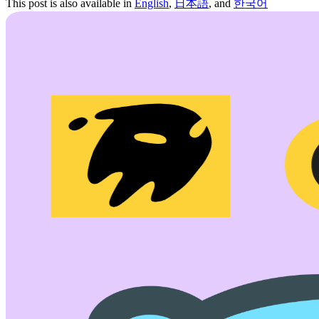
This post is also available in
English
,
日本語
, and
한국어