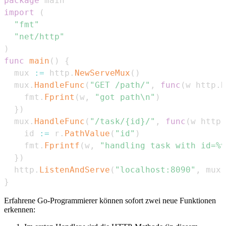
package
import
(
"fmt"
"net/http"
)
func
main
(
)
{
  mux 
:=
 http
.
NewServeMux
(
)
  mux
.
HandleFunc
(
"GET /path/"
,
func
(
w http
.
R
    fmt
.
Fprint
(
w
,
"got path\n"
)
}
)
  mux
.
HandleFunc
(
"/task/{id}/"
,
func
(
w http
.
    id 
:=
 r
.
PathValue
(
"id"
)
    fmt
.
Fprintf
(
w
,
"handling task with id=%v
}
)
  http
.
ListenAndServe
(
"localhost:8090"
,
 mux
)
}
Erfahrene Go-Programmierer können sofort zwei neue Funktionen
erkennen: