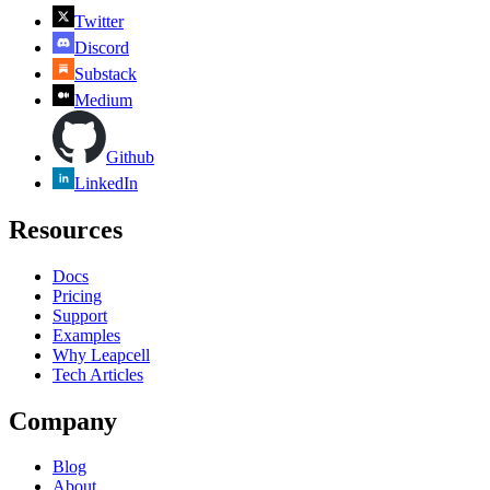
Twitter
Discord
Substack
Medium
Github
LinkedIn
Resources
Docs
Pricing
Support
Examples
Why Leapcell
Tech Articles
Company
Blog
About