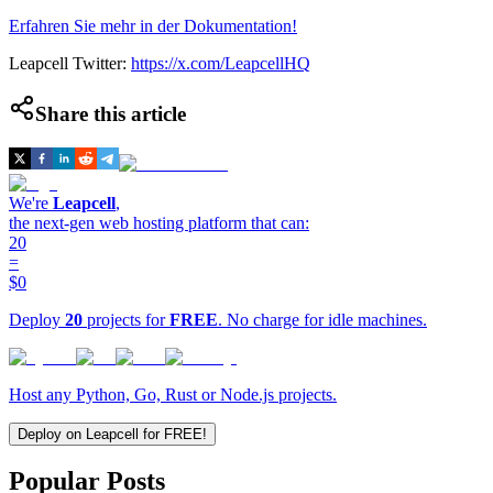
Erfahren Sie mehr in der Dokumentation!
Leapcell Twitter:
https://x.com/LeapcellHQ
Share this article
We're
Leapcell
,
the next-gen web hosting platform that can:
20
=
$0
Deploy
20
projects for
FREE
. No charge for idle machines.
Host any Python, Go, Rust or Node.js projects.
Deploy on Leapcell for FREE!
Popular Posts