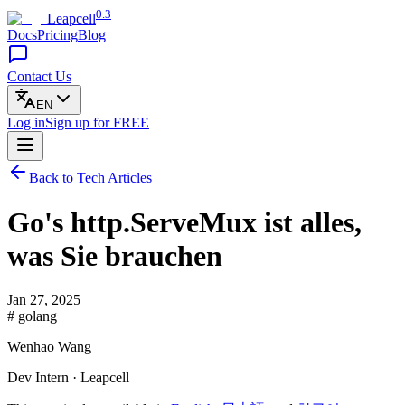
0.3
Leapcell
Docs
Pricing
Blog
Contact Us
EN
Log in
Sign up
for FREE
Back to Tech Articles
Go's http.ServeMux ist alles,
was Sie brauchen
Jan 27, 2025
# golang
Wenhao Wang
Dev Intern · Leapcell