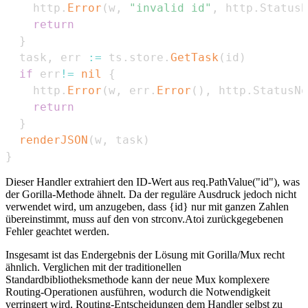
    http
.
Error
(
w
,
"invalid id"
,
 http
.
StatusB
return
}
  task
,
 err 
:=
 ts
.
store
.
GetTask
(
id
)
if
 err
!=
nil
{
    http
.
Error
(
w
,
 err
.
Error
(
)
,
 http
.
StatusNo
return
}
renderJSON
(
w
,
 task
)
}
Dieser Handler extrahiert den ID-Wert aus req.PathValue("id"), was
der Gorilla-Methode ähnelt. Da der reguläre Ausdruck jedoch nicht
verwendet wird, um anzugeben, dass {id} nur mit ganzen Zahlen
übereinstimmt, muss auf den von strconv.Atoi zurückgegebenen
Fehler geachtet werden.
Insgesamt ist das Endergebnis der Lösung mit Gorilla/Mux recht
ähnlich. Verglichen mit der traditionellen
Standardbibliotheksmethode kann der neue Mux komplexere
Routing-Operationen ausführen, wodurch die Notwendigkeit
verringert wird, Routing-Entscheidungen dem Handler selbst zu