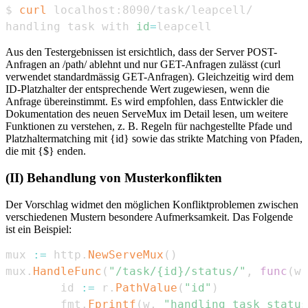
$ 
curl
handling task with 
id
=
leapcell
Aus den Testergebnissen ist ersichtlich, dass der Server POST-
Anfragen an /path/ ablehnt und nur GET-Anfragen zulässt (curl
verwendet standardmässig GET-Anfragen). Gleichzeitig wird dem
ID-Platzhalter der entsprechende Wert zugewiesen, wenn die
Anfrage übereinstimmt. Es wird empfohlen, dass Entwickler die
Dokumentation des neuen ServeMux im Detail lesen, um weitere
Funktionen zu verstehen, z. B. Regeln für nachgestellte Pfade und
Platzhaltermatching mit {id} sowie das strikte Matching von Pfaden,
die mit {$} enden.
(II) Behandlung von Musterkonflikten
Der Vorschlag widmet den möglichen Konfliktproblemen zwischen
verschiedenen Mustern besondere Aufmerksamkeit. Das Folgende
ist ein Beispiel:
mux 
:=
 http
.
NewServeMux
(
)
mux
.
HandleFunc
(
"/task/{id}/status/"
,
func
(
w 
        id 
:=
 r
.
PathValue
(
"id"
)
        fmt
.
Fprintf
(
w
,
"handling task status