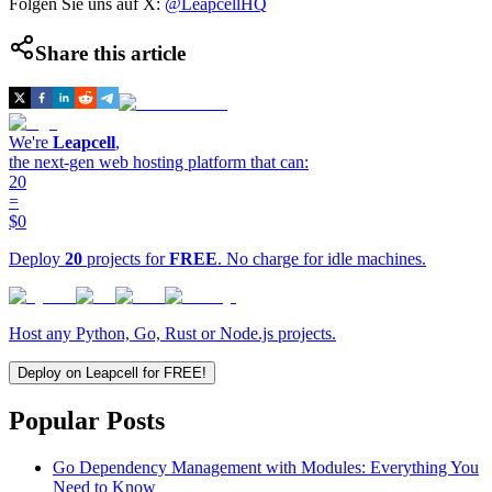
Folgen Sie uns auf X:
@LeapcellHQ
Share this article
We're
Leapcell
,
the next-gen web hosting platform that can:
20
=
$0
Deploy
20
projects for
FREE
. No charge for idle machines.
Host any Python, Go, Rust or Node.js projects.
Deploy on Leapcell for FREE!
Popular Posts
Go Dependency Management with Modules: Everything You
Need to Know