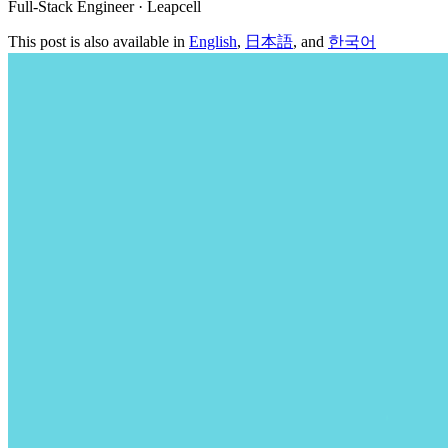
Full-Stack Engineer · Leapcell
This post is also available in
English
,
日本語
, and
한국어