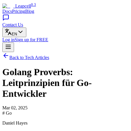
0.3
Leapcell
Docs
Pricing
Blog
Contact Us
EN
Log in
Sign up
for FREE
Back to Tech Articles
Golang Proverbs:
Leitprinzipien für Go-
Entwickler
Mar 02, 2025
# Go
Daniel Hayes