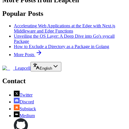
More Posts from Leapcell
Popular Posts
Accelerating Web Applications at the Edge with Next.js
Middleware and Edge Functions
Unveiling the OS Layer: A Deep Dive into Go's syscall
Package
How to Exclude a Directory as a Package in Golang
More Posts
Leapcell
English
Contact
Twitter
Discord
Substack
Medium