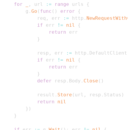
for
_
,
 url 
:=
range
 urls 
{
        g
.
Go
(
func
(
)
error
{
            req
,
 err 
:=
 http
.
NewRequestWithC
if
 err 
!=
nil
{
return
}
            resp
,
 err 
:=
 http
.
DefaultClient
.
if
 err 
!=
nil
{
return
}
defer
 resp
.
Body
.
Close
(
)
            result
.
Store
(
url
,
 resp
.
Status
)
return
nil
}
)
}
if
 err 
:=
 g
.
Wait
(
)
;
 err 
!=
nil
{