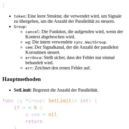
}
: Eine leere Struktur, die verwendet wird, um Signale
token
zu übergeben, um die Anzahl der Parallelität zu steuern.
:
Group
: Die Funktion, die aufgerufen wird, wenn der
cancel
Kontext abgebrochen wird.
: Die intern verwendete
.
wg
sync.WaitGroup
: Der Signalkanal, der die Anzahl der parallelen
sem
Koroutinen steuert.
: Stellt sicher, dass der Fehler nur einmal
errOnce
behandelt wird.
: Zeichnet den ersten Fehler auf.
err
Hauptmethoden
SetLimit
: Begrenzt die Anzahl der Parallelität.
func
(
g 
*
Group
)
SetLimit
(
n 
int
)
{
if
 n 
<
0
{
        g
.
sem 
=
nil
return
}