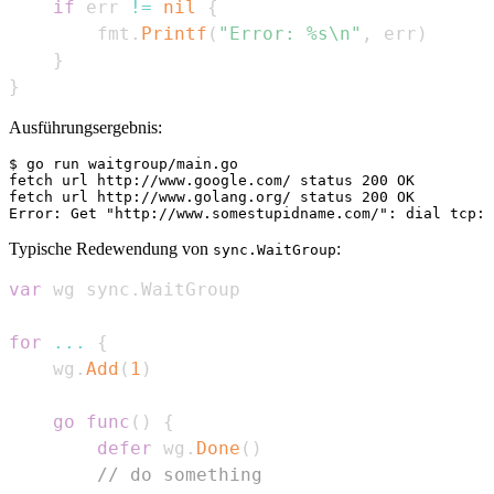
if
 err 
!=
nil
{
        fmt
.
Printf
(
"Error: %s\n"
,
 err
)
}
}
Ausführungsergebnis:
$ go run waitgroup/main.go

fetch url http://www.google.com/ status 200 OK

fetch url http://www.golang.org/ status 200 OK

Typische Redewendung von
:
sync.WaitGroup
var
 wg sync
.
for
...
{
    wg
.
Add
(
1
)
go
func
(
)
{
defer
 wg
.
Done
(
)
// do something