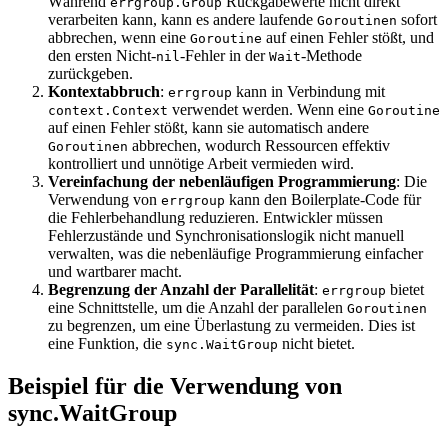
Während
Rückgabewerte nicht direkt
errgroup.Group
verarbeiten kann, kann es andere laufende
sofort
Goroutinen
abbrechen, wenn eine
auf einen Fehler stößt, und
Goroutine
den ersten Nicht-
-Fehler in der
-Methode
nil
Wait
zurückgeben.
Kontextabbruch
:
kann in Verbindung mit
errgroup
verwendet werden. Wenn eine
context.Context
Goroutine
auf einen Fehler stößt, kann sie automatisch andere
abbrechen, wodurch Ressourcen effektiv
Goroutinen
kontrolliert und unnötige Arbeit vermieden wird.
Vereinfachung der nebenläufigen Programmierung
: Die
Verwendung von
kann den Boilerplate-Code für
errgroup
die Fehlerbehandlung reduzieren. Entwickler müssen
Fehlerzustände und Synchronisationslogik nicht manuell
verwalten, was die nebenläufige Programmierung einfacher
und wartbarer macht.
Begrenzung der Anzahl der Parallelität
:
bietet
errgroup
eine Schnittstelle, um die Anzahl der parallelen
Goroutinen
zu begrenzen, um eine Überlastung zu vermeiden. Dies ist
eine Funktion, die
nicht bietet.
sync.WaitGroup
Beispiel für die Verwendung von
sync.WaitGroup