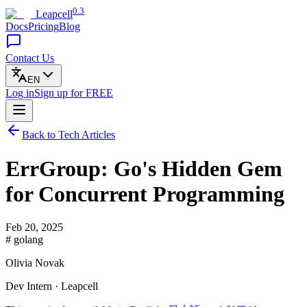
0.3
Leapcell
Docs
Pricing
Blog
Contact Us
EN
Log in
Sign up
for FREE
Back to Tech Articles
ErrGroup: Go's Hidden Gem
for Concurrent Programming
Feb 20, 2025
# golang
Olivia Novak
Dev Intern · Leapcell