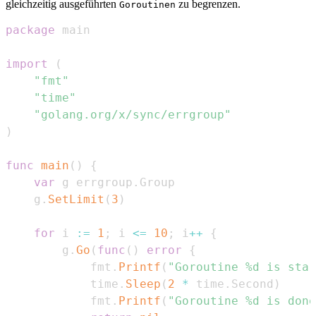
gleichzeitig ausgeführten
zu begrenzen.
Goroutinen
package
import
(
"fmt"
"time"
"golang.org/x/sync/errgroup"
)
func
main
(
)
{
var
 g errgroup
.
    g
.
SetLimit
(
3
)
for
 i 
:=
1
;
 i 
<=
10
;
 i
++
{
        g
.
Go
(
func
(
)
error
{
            fmt
.
Printf
(
"Goroutine %d is star
            time
.
Sleep
(
2
*
 time
.
Second
)
            fmt
.
Printf
(
"Goroutine %d is done