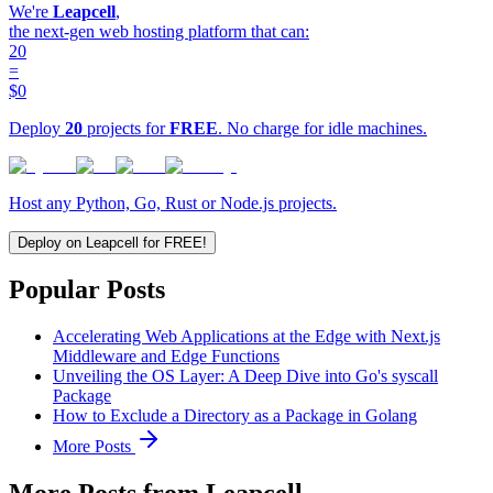
We're
Leapcell
,
the next-gen web hosting platform that can:
20
=
$0
Deploy
20
projects for
FREE
. No charge for idle machines.
Host any Python, Go, Rust or Node.js projects.
Deploy on Leapcell for FREE!
Popular Posts
Accelerating Web Applications at the Edge with Next.js
Middleware and Edge Functions
Unveiling the OS Layer: A Deep Dive into Go's syscall
Package
How to Exclude a Directory as a Package in Golang
More Posts