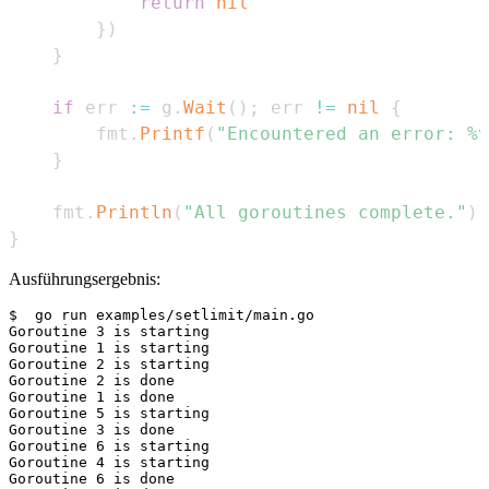
return
nil
}
)
}
if
 err 
:=
 g
.
Wait
(
)
;
 err 
!=
nil
{
        fmt
.
Printf
(
"Encountered an error: %v
}
    fmt
.
Println
(
"All goroutines complete."
)
}
Ausführungsergebnis:
$  go run examples/setlimit/main.go

Goroutine 3 is starting

Goroutine 1 is starting

Goroutine 2 is starting

Goroutine 2 is done

Goroutine 1 is done

Goroutine 5 is starting

Goroutine 3 is done

Goroutine 6 is starting

Goroutine 4 is starting

Goroutine 6 is done
