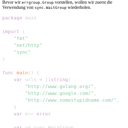
Bevor wir
vorstellen, wollen wir zuerst die
errgroup.Group
Verwendung von
wiederholen.
sync.WaitGroup
package
import
(
"fmt"
"net/http"
"sync"
)
func
main
(
)
{
var
 urls 
=
[
]
string
{
"http://www.golang.org/"
,
"http://www.google.com/"
,
"http://www.somestupidname.com/"
,
}
var
 err 
error
var
 wg sync
.