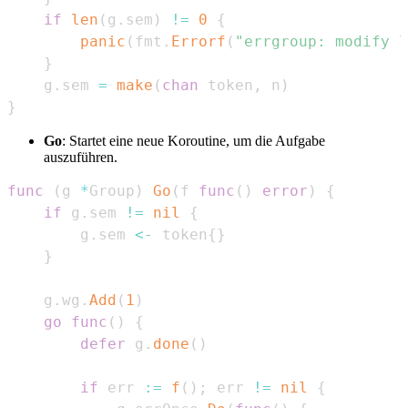
if
len
(
g
.
sem
)
!=
0
{
panic
(
fmt
.
Errorf
(
"errgroup: modify l
}
    g
.
sem 
=
make
(
chan
 token
,
 n
)
}
Go
: Startet eine neue Koroutine, um die Aufgabe
auszuführen.
func
(
g 
*
Group
)
Go
(
f 
func
(
)
error
)
{
if
 g
.
sem 
!=
nil
{
        g
.
sem 
<-
 token
{
}
}
    g
.
wg
.
Add
(
1
)
go
func
(
)
{
defer
 g
.
done
(
)
if
 err 
:=
f
(
)
;
 err 
!=
nil
{