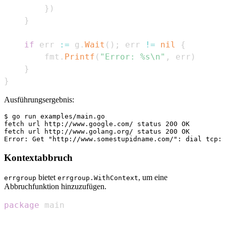
}
)
}
if
 err 
:=
 g
.
Wait
(
)
;
 err 
!=
nil
{
        fmt
.
Printf
(
"Error: %s\n"
,
 err
)
}
}
Ausführungsergebnis:
$ go run examples/main.go

fetch url http://www.google.com/ status 200 OK

fetch url http://www.golang.org/ status 200 OK

Kontextabbruch
bietet
, um eine
errgroup
errgroup.WithContext
Abbruchfunktion hinzuzufügen.
package