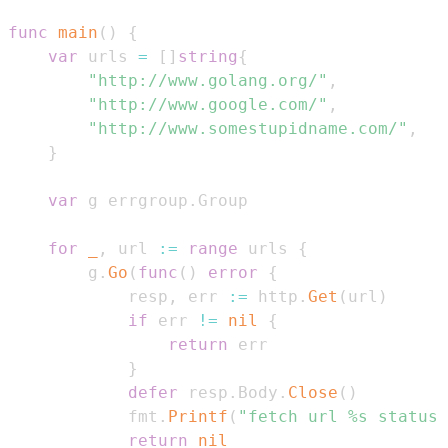
func
main
(
)
{
var
 urls 
=
[
]
string
{
"http://www.golang.org/"
,
"http://www.google.com/"
,
"http://www.somestupidname.com/"
,
}
var
 g errgroup
.
for
_
,
 url 
:=
range
 urls 
{
        g
.
Go
(
func
(
)
error
{
            resp
,
 err 
:=
 http
.
Get
(
url
)
if
 err 
!=
nil
{
return
}
defer
 resp
.
Body
.
Close
(
)
            fmt
.
Printf
(
"fetch url %s status 
return
nil