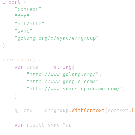
import
(
"context"
"fmt"
"net/http"
"sync"
"golang.org/x/sync/errgroup"
)
func
main
(
)
{
var
 urls 
=
[
]
string
{
"http://www.golang.org/"
,
"http://www.google.com/"
,
"http://www.somestupidname.com/"
,
}
    g
,
 ctx 
:=
 errgroup
.
WithContext
(
context
.
B
var
 result sync
.