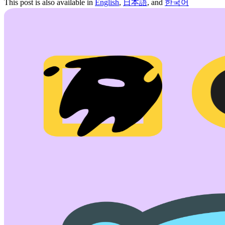
This post is also available in
English
,
日本語
, and
한국어