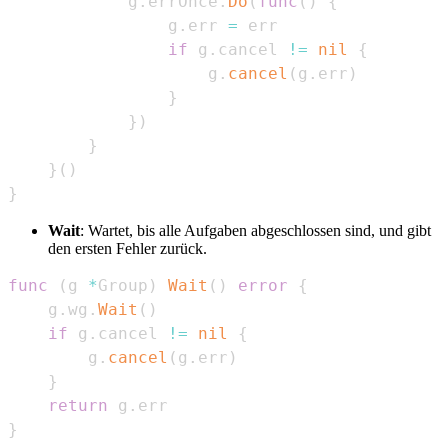
            g
.
errOnce
.
Do
(
func
(
)
{
                g
.
err 
=
if
 g
.
cancel 
!=
nil
{
                    g
.
cancel
(
g
.
err
)
}
}
)
}
}
(
)
}
Wait
: Wartet, bis alle Aufgaben abgeschlossen sind, und gibt
den ersten Fehler zurück.
func
(
g 
*
Group
)
Wait
(
)
error
{
    g
.
wg
.
Wait
(
)
if
 g
.
cancel 
!=
nil
{
        g
.
cancel
(
g
.
err
)
}
return
 g
.
}