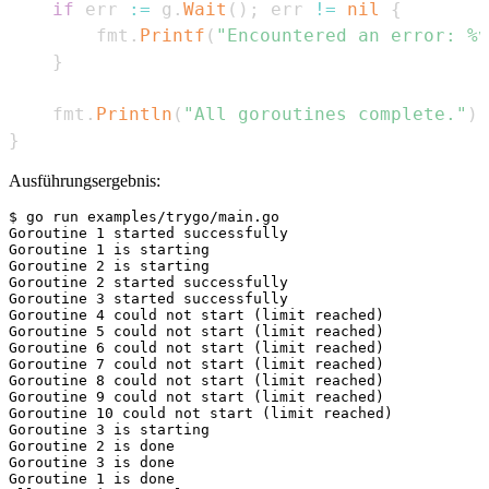
if
 err 
:=
 g
.
Wait
(
)
;
 err 
!=
nil
{
        fmt
.
Printf
(
"Encountered an error: %v
}
    fmt
.
Println
(
"All goroutines complete."
)
}
Ausführungsergebnis:
$ go run examples/trygo/main.go

Goroutine 1 started successfully

Goroutine 1 is starting

Goroutine 2 is starting

Goroutine 2 started successfully

Goroutine 3 started successfully

Goroutine 4 could not start (limit reached)

Goroutine 5 could not start (limit reached)

Goroutine 6 could not start (limit reached)

Goroutine 7 could not start (limit reached)

Goroutine 8 could not start (limit reached)

Goroutine 9 could not start (limit reached)

Goroutine 10 could not start (limit reached)

Goroutine 3 is starting

Goroutine 2 is done

Goroutine 3 is done

Goroutine 1 is done
