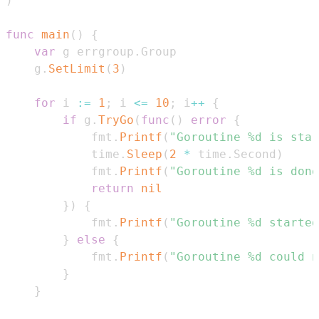
)
func
main
(
)
{
var
 g errgroup
.
    g
.
SetLimit
(
3
)
for
 i 
:=
1
;
 i 
<=
10
;
 i
++
{
if
 g
.
TryGo
(
func
(
)
error
{
            fmt
.
Printf
(
"Goroutine %d is star
            time
.
Sleep
(
2
*
 time
.
Second
)
            fmt
.
Printf
(
"Goroutine %d is done
return
nil
}
)
{
            fmt
.
Printf
(
"Goroutine %d started
}
else
{
            fmt
.
Printf
(
"Goroutine %d could n
}
}