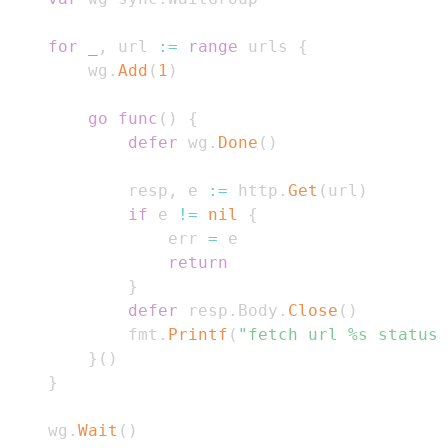
for
_
,
 url 
:=
range
 urls 
{
        wg
.
Add
(
1
)
go
func
(
)
{
defer
 wg
.
Done
(
)
            resp
,
 e 
:=
 http
.
Get
(
url
)
if
 e 
!=
nil
{
                err 
=
return
}
defer
 resp
.
Body
.
Close
(
)
            fmt
.
Printf
(
"fetch url %s status 
}
(
)
}
    wg
.
Wait
(
)