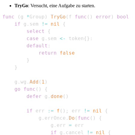
TryGo
: Versucht, eine Aufgabe zu starten.
func
(
g 
*
Group
)
TryGo
(
f 
func
(
)
error
)
bool
{
if
 g
.
sem 
!=
nil
{
select
{
case
 g
.
sem 
<-
 token
{
}
:
default
:
return
false
}
}
    g
.
wg
.
Add
(
1
)
go
func
(
)
{
defer
 g
.
done
(
)
if
 err 
:=
f
(
)
;
 err 
!=
nil
{
            g
.
errOnce
.
Do
(
func
(
)
{
                g
.
err 
=
if
 g
.
cancel 
!=
nil
{