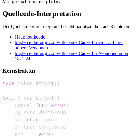
Quellcode-Interpretation
Der Quellcode von
besteht hauptsächlich aus 3 Dateien:
errgroup
Hauptlogikcode
Implementierung von withCancelCause für Go 1.24 und
höhere Versionen
Implementierung von withCancelCause für Versionen unter
Go 1.24
Kernstruktur
type
 token 
struct
{
}
type
 Group 
struct
{
    cancel 
func
(
error
)
    wg sync
.
    sem 
chan
    errOnce sync
.
    err     
error