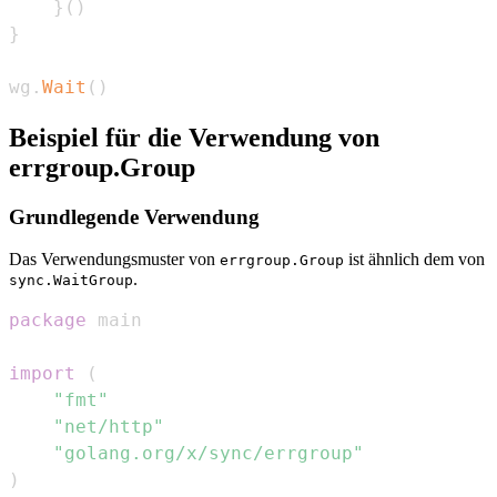
}
(
)
}
wg
.
Wait
(
)
Beispiel für die Verwendung von
errgroup.Group
Grundlegende Verwendung
Das Verwendungsmuster von
ist ähnlich dem von
errgroup.Group
.
sync.WaitGroup
package
import
(
"fmt"
"net/http"
"golang.org/x/sync/errgroup"
)