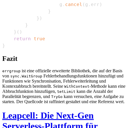
                    g
.
cancel
(
g
.
err
)
}
}
)
}
}
(
)
return
true
}
Fazit
ist eine offizielle erweiterte Bibliothek, die auf der Basis
errgroup
von
Fehlerbehandlungsfunktionen hinzufügt und
sync.WaitGroup
Funktionen wie Synchronisation, Fehlerweiterleitung und
Kontextabbruch bereitstellt. Seine
-Methode kann eine
WithContext
Abbruchfunktion hinzufügen,
kann die Anzahl der
SetLimit
Parallelität begrenzen, und
kann versuchen, eine Aufgabe zu
TryGo
starten. Der Quellcode ist raffiniert gestaltet und eine Referenz wert.
Leapcell: Die Next-Gen
Serverless-Plattform für