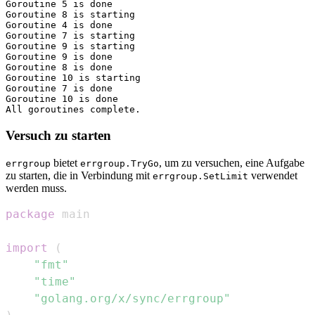
Goroutine 5 is done

Goroutine 8 is starting

Goroutine 4 is done

Goroutine 7 is starting

Goroutine 9 is starting

Goroutine 9 is done

Goroutine 8 is done

Goroutine 10 is starting

Goroutine 7 is done

Goroutine 10 is done

Versuch zu starten
bietet
, um zu versuchen, eine Aufgabe
errgroup
errgroup.TryGo
zu starten, die in Verbindung mit
verwendet
errgroup.SetLimit
werden muss.
package
import
(
"fmt"
"time"
"golang.org/x/sync/errgroup"