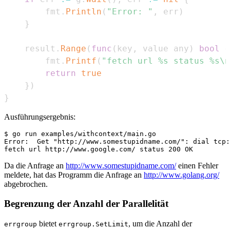
        fmt
.
Println
(
"Error: "
,
 err
)
}
    result
.
Range
(
func
(
key
,
 value any
)
bool
{
        fmt
.
Printf
(
"fetch url %s status %s\n
return
true
}
)
}
Ausführungsergebnis:
$ go run examples/withcontext/main.go

Error:  Get "http://www.somestupidname.com/": dial tcp:
Da die Anfrage an
http://www.somestupidname.com/
einen Fehler
meldete, hat das Programm die Anfrage an
http://www.golang.org/
abgebrochen.
Begrenzung der Anzahl der Parallelität
bietet
, um die Anzahl der
errgroup
errgroup.SetLimit