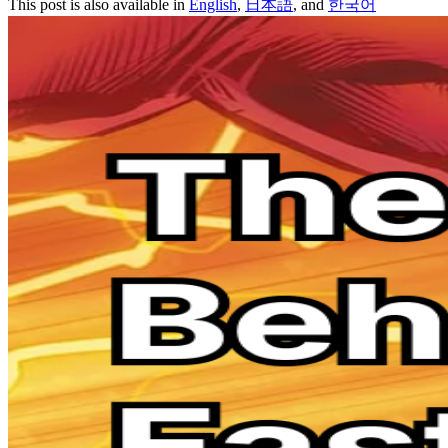
This post is also available in
English
,
日本語
, and
한국어