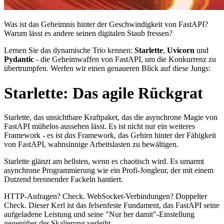
Was ist das Geheimnis hinter der Geschwindigkeit von FastAPI?
Warum lässt es andere seinen digitalen Staub fressen?
Lernen Sie das dynamische Trio kennen:
Starlette
,
Uvicorn
und
Pydantic
- die Geheimwaffen von FastAPI, um die Konkurrenz zu
übertrumpfen. Werfen wir einen genaueren Blick auf diese Jungs:
Starlette: Das agile Rückgrat
Starlette, das unsichtbare Kraftpaket, das die asynchrone Magie von
FastAPI mühelos aussehen lässt. Es ist nicht nur ein weiteres
Framework - es ist
das
Framework, das Gehirn hinter der Fähigkeit
von FastAPI, wahnsinnige Arbeitslasten zu bewältigen.
Starlette glänzt am hellsten, wenn es chaotisch wird. Es umarmt
asynchrone Programmierung wie ein Profi-Jongleur, der mit einem
Dutzend brennender Fackeln hantiert.
HTTP-Anfragen? Check. WebSocket-Verbindungen? Doppelter
Check. Dieser Kerl ist das felsenfeste Fundament, das FastAPI seine
aufgeladene Leistung und seine "Nur her damit"-Einstellung
gegenüber der Skalierung verleiht.