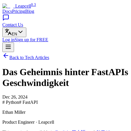
0.3
Leapcell
Docs
Pricing
Blog
Contact Us
EN
Log in
Sign up
for FREE
Back to Tech Articles
Das Geheimnis hinter FastAPIs
Geschwindigkeit
Dec 26, 2024
# Python
# FastAPI
Ethan Miller
Product Engineer · Leapcell