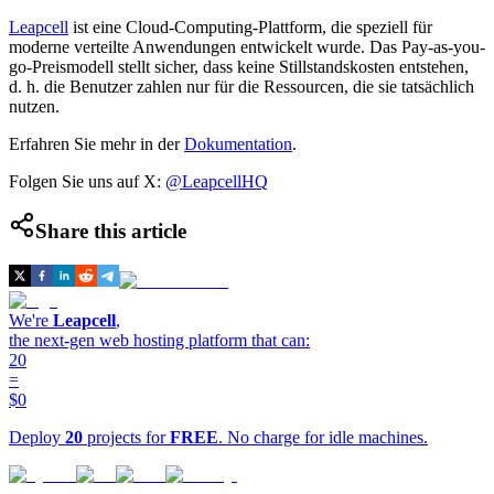
Leapcell
ist eine Cloud-Computing-Plattform, die speziell für
moderne verteilte Anwendungen entwickelt wurde. Das Pay-as-you-
go-Preismodell stellt sicher, dass keine Stillstandskosten entstehen,
d. h. die Benutzer zahlen nur für die Ressourcen, die sie tatsächlich
nutzen.
Erfahren Sie mehr in der
Dokumentation
.
Folgen Sie uns auf X:
@LeapcellHQ
Share this article
We're
Leapcell
,
the next-gen web hosting platform that can:
20
=
$0
Deploy
20
projects for
FREE
. No charge for idle machines.