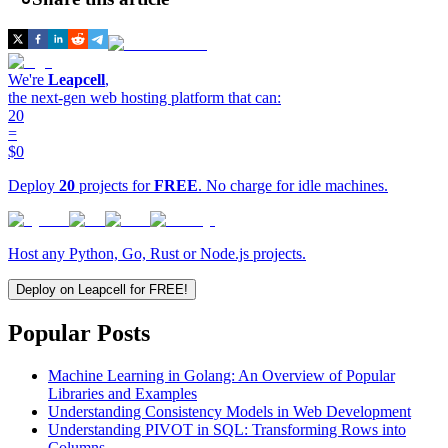
We're
Leapcell
,
the next-gen web hosting platform that can:
20
=
$0
Deploy
20
projects for
FREE
. No charge for idle machines.
Host any Python, Go, Rust or Node.js projects.
Deploy on Leapcell for FREE!
Popular Posts
Machine Learning in Golang: An Overview of Popular
Libraries and Examples
Understanding Consistency Models in Web Development
Understanding PIVOT in SQL: Transforming Rows into
Columns