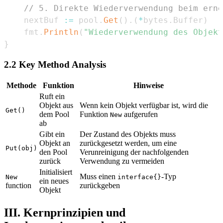
// 5. Direkte Wiederverwendung beim erne
    nextBuf 
:=
 pool
.
Get
(
)
.
(
*
bytes
.
Buffer
)
    fmt
.
Println
(
"Wiederverwendung des Objekt
}
2.2 Key Method Analysis
Methode
Funktion
Hinweise
Ruft ein
Objekt aus
Wenn kein Objekt verfügbar ist, wird die
Get()
dem Pool
Funktion
aufgerufen
New
ab
Gibt ein
Der Zustand des Objekts muss
Objekt an
zurückgesetzt werden, um eine
Put(obj)
den Pool
Verunreinigung der nachfolgenden
zurück
Verwendung zu vermeiden
Initialisiert
Muss einen
-Typ
New
interface{}
ein neues
function
zurückgeben
Objekt
III. Kernprinzipien und