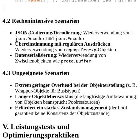
    buf
.
Reset
(
)
// Zurücksetzen des Puffers
}
4.2 Rechenintensive Szenarien
JSON-Codierung/Decodierung
: Wiederverwendung von
und
json.Decoder
json.Encoder
Übereinstimmung mit regulären Ausdrücken
:
Wiederverwendung von
-Objekten
regexp.Regexp
Datenserialisierung
: Wiederverwendung von
Zwischenobjekten wie
proto.Buffer
4.3 Ungeeignete Szenarien
Extrem geringer Overhead bei der Objekterstellung
(z. B.
Wrapper-Objekte für Basistypen)
Langer Objektlebenszyklus
(die langfristige Aufbewahrung
von Objekten beansprucht Poolressourcen)
Erfordert ein starkes Zustandsmanagement
(der Pool
garantiert keine Konsistenz der Objektzustände)
V. Leistungstests und
Optimierungspraktiken