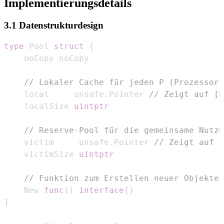
Implementierungsdetails
3.1 Datenstrukturdesign
type
 Pool 
struct
{
// Lokaler Cache für jeden P (Prozessor)
    local     unsafe
.
Pointer 
// Zeigt auf [P
    localSize 
uintptr
// Reserve-Pool für die gemeinsame Nutzu
    victim     unsafe
.
Pointer 
// Zeigt auf [
    victimSize 
uintptr
// Funktion zum Erstellen neuer Objekte
    New 
func
(
)
interface
{
}
}