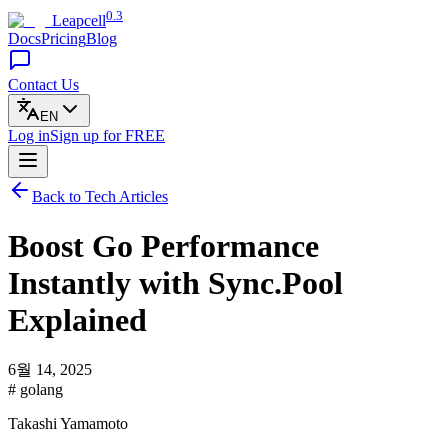
0.3
Leapcell
Docs
Pricing
Blog
Contact Us
EN
Log in
Sign up
for FREE
Back to Tech Articles
Boost Go Performance
Instantly with Sync.Pool
Explained
6월 14, 2025
# golang
Takashi Yamamoto