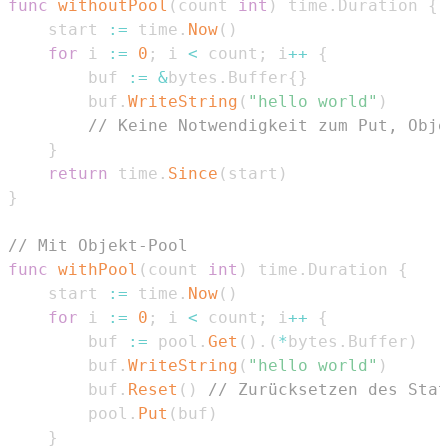
func
withoutPool
(
count 
int
)
 time
.
Duration 
{
    start 
:=
 time
.
Now
(
)
for
 i 
:=
0
;
 i 
<
 count
;
 i
++
{
        buf 
:=
&
bytes
.
Buffer
{
}
        buf
.
WriteString
(
"hello world"
)
// Keine Notwendigkeit zum Put, Obje
}
return
 time
.
Since
(
start
)
}
// Mit Objekt-Pool
func
withPool
(
count 
int
)
 time
.
Duration 
{
    start 
:=
 time
.
Now
(
)
for
 i 
:=
0
;
 i 
<
 count
;
 i
++
{
        buf 
:=
 pool
.
Get
(
)
.
(
*
bytes
.
Buffer
)
        buf
.
WriteString
(
"hello world"
)
        buf
.
Reset
(
)
// Zurücksetzen des Stat
        pool
.
Put
(
buf
)
}