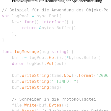
Protokollpuffern zur Reduzierung der Speicherzuweisung
// Beispiel für die Anwendung des Objekt-Poo
var
 logPool 
=
 sync
.
Pool
{
    New
:
func
(
)
interface
{
}
{
return
&
bytes
.
Buffer
{
}
}
,
}
func
logMessage
(
msg 
string
)
{
    buf 
:=
 logPool
.
Get
(
)
.
(
*
bytes
.
Buffer
)
defer
 logPool
.
Put
(
buf
)
    buf
.
WriteString
(
time
.
Now
(
)
.
Format
(
"2006-
    buf
.
WriteString
(
" [INFO] "
)
    buf
.
WriteString
(
msg
)
// Schreiben in die Protokolldatei
    file
.
Write
(
buf
.
Bytes
(
)
)