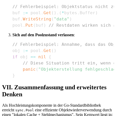
// Fehlerbeispiel: Objektstatus nicht zu
buf 
:=
 pool
.
Get
(
)
.
(
*
bytes
.
Buffer
)
buf
.
WriteString
(
"data"
)
pool
.
Put
(
buf
)
// Restdaten wirken sich a
Sich auf den Poolzustand verlassen
:
// Fehlerbeispiel: Annahme, dass das Obj
obj 
:=
 pool
.
Get
(
)
if
 obj 
==
nil
{
// Diese Situation tritt ein, wenn d
panic
(
"Objekterstellung fehlgeschlag
}
VII. Zusammenfassung und erweitertes
Denken
Als Hochleistungskomponente in der Go-Standardbibliothek
erreicht
eine effiziente Objektwiederverwendung durch
sync.Pool
einen "lokalen Cache + Stehlmechanismus". Sein Kernwert liegt in: