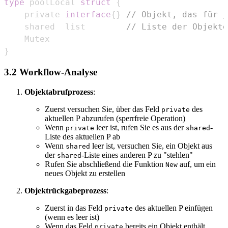
type
 poolLocal 
struct
{
    private 
interface
{
}
// Objekt, das für j
    shared  list        
// Liste der Objekte
}
3.2 Workflow-Analyse
Objektabrufprozess
:
Zuerst versuchen Sie, über das Feld
des
private
aktuellen P abzurufen (sperrfreie Operation)
Wenn
leer ist, rufen Sie es aus der
-
private
shared
Liste des aktuellen P ab
Wenn
leer ist, versuchen Sie, ein Objekt aus
shared
der
-Liste eines anderen P zu "stehlen"
shared
Rufen Sie abschließend die Funktion
auf, um ein
New
neues Objekt zu erstellen
Objektrückgabeprozess
:
Zuerst in das Feld
des aktuellen P einfügen
private
(wenn es leer ist)
Wenn das Feld
bereits ein Objekt enthält,
private