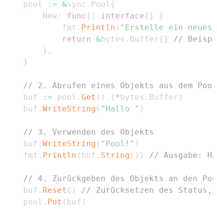
    pool 
:=
&
sync
.
Pool
{
        New
:
func
(
)
interface
{
}
{
            fmt
.
Println
(
"Erstelle ein neues 
return
&
bytes
.
Buffer
{
}
// Beispi
}
,
}
// 2. Abrufen eines Objekts aus dem Pool
    buf 
:=
 pool
.
Get
(
)
.
(
*
bytes
.
Buffer
)
    buf
.
WriteString
(
"Hallo "
)
// 3. Verwenden des Objekts
    buf
.
WriteString
(
"Pool!"
)
    fmt
.
Println
(
buf
.
String
(
)
)
// Ausgabe: Ha
// 4. Zurückgeben des Objekts an den Poo
    buf
.
Reset
(
)
// Zurücksetzen des Status, 
    pool
.
Put
(
buf
)