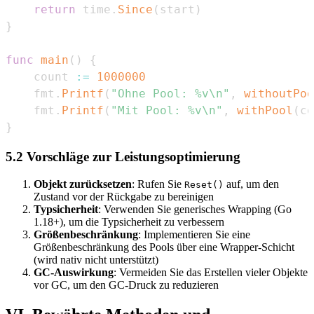
return
 time
.
Since
(
start
)
}
func
main
(
)
{
    count 
:=
1000000
    fmt
.
Printf
(
"Ohne Pool: %v\n"
,
withoutPoo
    fmt
.
Printf
(
"Mit Pool: %v\n"
,
withPool
(
co
}
5.2 Vorschläge zur Leistungsoptimierung
Objekt zurücksetzen
: Rufen Sie
auf, um den
Reset()
Zustand vor der Rückgabe zu bereinigen
Typsicherheit
: Verwenden Sie generisches Wrapping (Go
1.18+), um die Typsicherheit zu verbessern
Größenbeschränkung
: Implementieren Sie eine
Größenbeschränkung des Pools über eine Wrapper-Schicht
(wird nativ nicht unterstützt)
GC-Auswirkung
: Vermeiden Sie das Erstellen vieler Objekte
vor GC, um den GC-Druck zu reduzieren