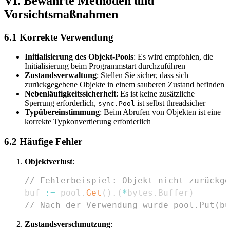
VI. Bewährte Methoden und
Vorsichtsmaßnahmen
6.1 Korrekte Verwendung
Initialisierung des Objekt-Pools
: Es wird empfohlen, die
Initialisierung beim Programmstart durchzuführen
Zustandsverwaltung
: Stellen Sie sicher, dass sich
zurückgegebene Objekte in einem sauberen Zustand befinden
Nebenläufigkeitssicherheit
: Es ist keine zusätzliche
Sperrung erforderlich,
ist selbst threadsicher
sync.Pool
Typübereinstimmung
: Beim Abrufen von Objekten ist eine
korrekte Typkonvertierung erforderlich
6.2 Häufige Fehler
Objektverlust
:
// Fehlerbeispiel: Objekt nicht zurückge
buf 
:=
 pool
.
Get
(
)
.
(
*
bytes
.
Buffer
)
// Nach der Verwendung wurde pool.Put(bu
Zustandsverschmutzung
: