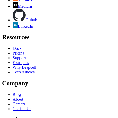
Medium
Github
LinkedIn
Resources
Docs
Pricing
Support
Examples
Why Leapcell
Tech Articles
Company
Blog
About
Careers
Contact Us