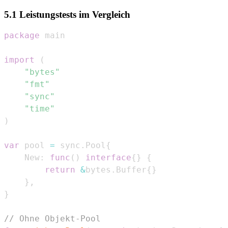
5.1 Leistungstests im Vergleich
package
import
(
"bytes"
"fmt"
"sync"
"time"
)
var
 pool 
=
 sync
.
Pool
{
    New
:
func
(
)
interface
{
}
{
return
&
bytes
.
Buffer
{
}
}
,
}
// Ohne Objekt-Pool